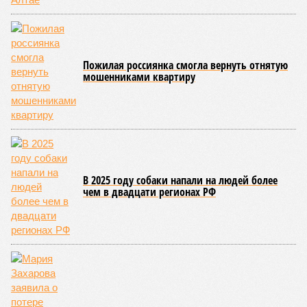
банкрот Seven Suns Development, та же
анонсированная
схема достройки через Capital Group осенью 2024 года, но
за прошедшие два года результатов, по словам дольщиков,
практически не видно. По
информации
из профильных
порталов, первую очередь ЖК строители обещают сдать к
декабрю 2026 г., вторую – к марту 2028-го. Но никто при
этом из кураторов стройки не задается вопросом: как эти
сроки должны материализоваться? На строительной
площадке, по свидетельствам дольщиков, регулярно
бывающих у забора, какая-либо техника отсутствует. Ни
бетононасосов, ни работающих кранов, ни признаков
мобилизации подрядчиков. При том, что до «декабря 2026»
осталось менее полугода.
Если в «Сказочном лесу» техзаказчик публично
отчитывался о поэтапной готовности – 90%, затем 97%, с
конкретными инженерными работами (усиление
монолитных конструкций, устранение проектных ошибок) –
то по «Станции Л» подобной публичной отчётности
дольщики не видят. Ни Capital Group, ни кураторы
строительства не подтверждают ни соблюдения графика
строительства, ни объёма фактически выполненных работ.