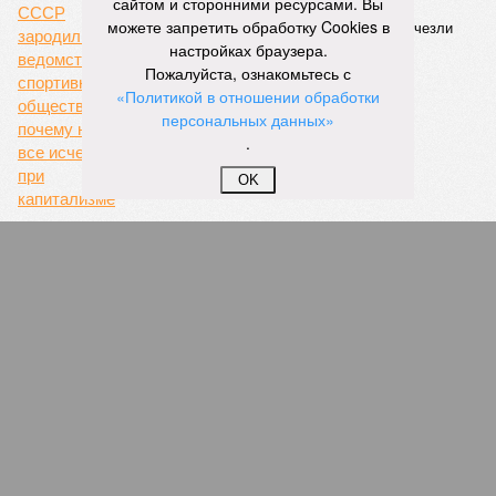
сайтом и сторонними ресурсами. Вы
трёх объектов уже сданы или близки к сдаче. Третий –
можете запретить обработку Cookies в
«Станция Л», крупнейший по числу пострадавших
настройках браузера.
дольщиков (3908 квартир в пяти корпусах) – по факту
Пожалуйста, ознакомьтесь с
остаётся стройплощадкой без стройки. Возникает вопрос:
«Политикой в отношении обработки
распространяется ли договорённость 2024 года на
персональных данных»
«Станцию Л» в полном объёме или приоритет отдан
.
объектам мешей сложности и меньшего масштаба?
OK
Источник: https://avaho.ru/novostroyka/moskva/uvao/lyublino/svetlyy-mir-
stantsiya-l/9303640/?ysclid=msemqdok6w326352116
Если да, то на каком основании декларируются конкретные
даты сдачи жилого комплекса (декабрь 2026 – март 2028),
если фаза активных строительных работ, если судить по
отсутствию техники на площадке, ещё не началась? При
этом на бумаге даты ввода ЖК в строй продолжают
фигурировать
в объявлениях о продаже квартир на
профильных порталах.
Для почти четырёх тысяч будущих собственников квартир
время давно измеряется не календарём, а очередными
переносами ожиданий. И пока на профильных порталах