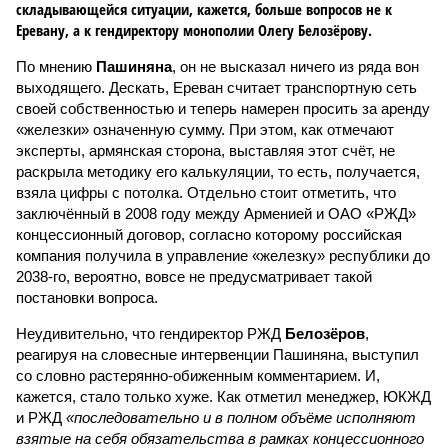
складывающейся ситуации, кажется, больше вопросов не к
Еревану, а к гендиректору монополии Олегу Белозёрову.
По мнению
Пашиняна
, он не высказал ничего из ряда вон
выходящего. Дескать, Ереван считает транспортную сеть
своей собственностью и теперь намерен просить за аренду
«железки» означенную сумму. При этом, как отмечают
эксперты, армянская сторона, выставляя этот счёт, не
раскрыла методику его калькуляции, то есть, получается,
взяла цифры с потолка. Отдельно стоит отметить, что
заключённый в 2008 году между Арменией и ОАО «РЖД»
концессионный договор, согласно которому российская
компания получила в управление «железку» республики до
2038-го, вероятно, вовсе не предусматривает такой
постановки вопроса.
Неудивительно, что гендиректор РЖД
Белозёров
,
реагируя на словесные интервенции Пашиняна, выступил
со словно растерянно-обиженным комментарием. И,
кажется, стало только хуже. Как отметил менеджер, ЮКЖД
и РЖД
«последовательно и в полном объёме исполняют
взятые на себя обязательства в рамках концессионного