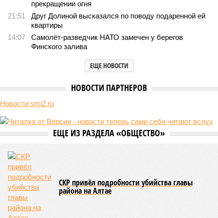
компании Capital Group начала реальной достройки
В нескольких станциях от уже сданного «Сказочного леса» пайщики ЖК
«Станция Л» продолжают ждать от компании Capital Group начала
реальной достройки (изображение сгенерировано ИИ)
Пока в Ярославском районе СВАО дольщики «Сказочного леса»
уже получают ключи – в мае 2026 года были получены
заключение о соответствии проектной документации и
разрешение на ввод жилищного комплекса в эксплуатацию –
совсем недалеко, в паре станций метро южнее, на Люблинской
улице, картина, можно сказать, прямо противоположная.
Сюжет:
Недвижимость
ЖК «Светлый мир «Станция Л»: та же группа компаний-