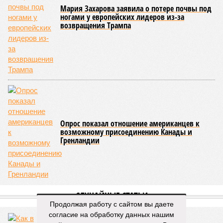
Напрашивается закономерный вопрос: если
декларируемая «Capital Group модель (достраивать
проблемные объекты SSD») сработала на
Лосиноостровской, почему она не масштабируется на
Люблино? И означает ли отсутствие техники на площадке,
что в реальности подрядчик по «Станции Л» ещё даже не
определён?
Митинги
и палаточные лагеря у объекта в
2025–2026 годах, похоже, не изменили ситуацию.
«В
последние месяцы в личном общении нам перестали
называть даже ориентировочные сроки»
, – рассказывают
расстроенные дольщики.
Казалось бы, формально ответственность по
достраиванию объекта распределена. Seven Suns
Development – банкрот, часть его структур признана
несостоятельной ещё в 2024 году, бенефициар компании
находится под следствием по ст. 200.3 УК РФ. Достройку
проблемных объектов группы – «Станции Л», «Сказочного
Продолжая работу с сайтом вы даете
леса» и «В стремлении к свету», согласно информации на
согласие на обработку данных нашим
сайтах Capital Group, осенью 2024 г. взяла на себя. Два из