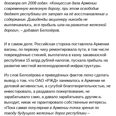
договора от 2008 года». «Концессия дала Армении
современную железную дорогу, при этом освободив
бюджет республики от затрат на её восстановление и
содержание. Дивиденды акционеру никогда не
выплачивались, вся прибыль шла на развитие железной
дороги»
, – добавил Белозёров.
И в самом деле. Российская сторона поставляла Армении
вагоны, по первому чиху ремонтировала пути, в том числе
повреждённые стихией, выплатила в казну закавказской
республики 15 млрд рублей налогов, пускала прибыль на
развитие местной железнодорожной инфраструктуры.
Из слов Белозёрова и приведённых фактов легко сделать
вывод о том, что ОАО «РЖД» занималось в Армении не
деловой активностью, а сугубой благотворительностью, не
инвестировало, а раздавало пожертвования, не
зарабатывало само, а давало зарабатывать другим и,
выходит, никак не гарантировало собственные интересы.
«Пока самая популярная в Армении точка зрения по
поводу будущего железных дорог рес­публики –