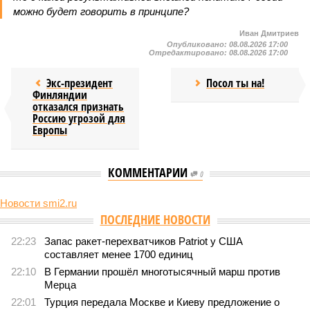
можно будет говорить в принципе?
Иван Дмитриев
Опубликовано:
08.08.2026 17:00
Отредактировано:
08.08.2026 17:00
Экс-президент
Посол ты на!
Финляндии
отказался признать
Россию угрозой для
Европы
КОММЕНТАРИИ
0
Новости smi2.ru
Версия
//
Конфликт
//
В нескольких станциях от уже сданного
«Сказочного леса» пайщики ЖК «Станция Л» продолжают ждать от
компании Capital Group начала реальной достройки
469
«Станция ожидания» для дольщиков
В нескольких станциях от уже сданного «Сказочного
леса» пайщики ЖК «Станция Л» продолжают ждать от