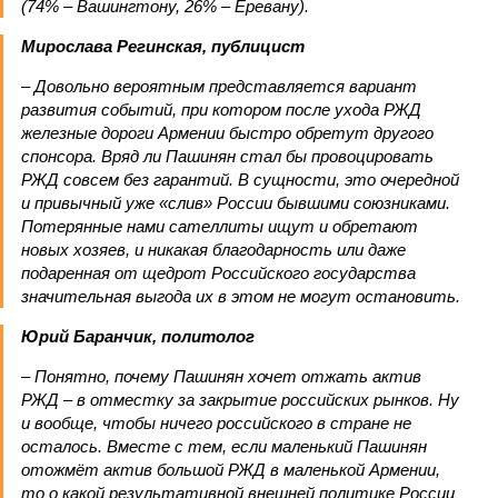
(74% – Вашингтону, 26% – Еревану).
Мирослава Регинская, публицист
– Довольно вероятным представляется вариант
развития событий, при котором после ухода РЖД
железные дороги Армении быстро обретут другого
спонсора. Вряд ли Пашинян стал бы провоцировать
РЖД совсем без гарантий. В сущности, это очередной
и привычный уже «слив» России бывшими союзниками.
Потерянные нами сателлиты ищут и обретают
новых хозяев, и никакая благодарность или даже
подаренная от щедрот Российского государства
значительная выгода их в этом не могут остановить.
Юрий Баранчик, политолог
– Понятно, почему Пашинян хочет отжать актив
РЖД – в отместку за закрытие российских рынков. Ну
и вообще, чтобы ничего российского в стране не
осталось. Вместе с тем, если маленький Пашинян
отожмёт актив большой РЖД в маленькой Армении,
то о какой результативной внешней политике России