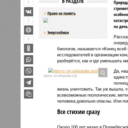
В РАЗДЕЛЕ
Природа
0
стремит
Право на память
особенн
катастр
0
на день
Энергообман
Расск
0
очеред
биологов, называется «Конец всей
исследователей в организации кон
разберётся, как и где уменьшить 
Да, на
(фото: en.wikipedia.org)
единст
полноц
жизнь уничтожить. Так уж вышло, 
всевозможные геологические, мете
человека довольно опасны. Или по
Все стихии сразу
Около 100 лет назад в Поднебесно