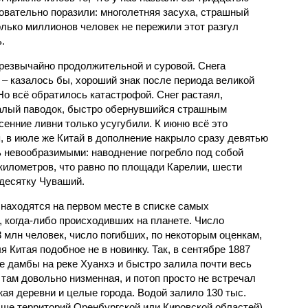
овательно поразили: многолетняя засуха, страшный
олько миллионов человек не пережили этот разгул
.
чрезвычайно продолжительной и суровой. Снега
 – казалось бы, хороший знак после периода великой
Но всё обратилось катастрофой. Снег растаял,
валый паводок, быстро обернувшийся страшным
енние ливни только усугубили. К июню всё это
, в июле же Китай в дополнение накрыло сразу девятью
 невообразимыми: наводнение погребло под собой
километров, что равно по площади Карелии, шести
десятку Чуваший.
 находятся на первом месте в списке самых
 когда-либо происходивших на планете. Число
3 млн человек, число погибших, по некоторым оценкам,
 Китая подобное не в новинку. Так, в сентябре 1887
е дамбы на реке Хуанхэ и быстро залила почти весь
 там довольно низменная, и потоп просто не встречал
жая деревни и целые города. Водой залило 130 тыс.
ьше территорий Оренбургской или Кировской областей),