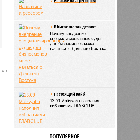
Назначили агрессором
В Китае все так делают
Почему внедрение
специализированных судов
для бизнесменов может
начаться с Дальнего Востока
463
Настоящий вайб
13.09 Matisyahu наполнил
вибрациями ГЛАВCLUB
ПОПУЛЯРНОЕ