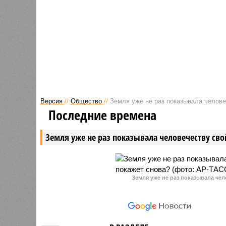
Европейского союза, предложив
на родин
Брюсселю обратить внимание на
детей, н
приём в объединение ещё
без долж
четырёх государств.
Версия
//
Общество
//
Земля уже не раз показывала человеч
Последние времена
Земля уже не раз показывала человечеству свой
Земля уже не раз показывала чел