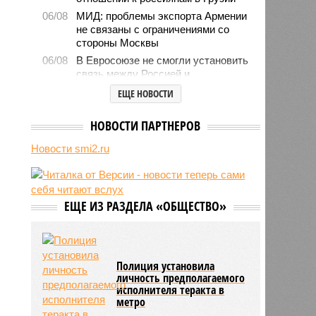
06/08
МИД: проблемы экспорта Армении
не связаны с ограничениями со
стороны Москвы
06/08
В Евросоюзе не смогли установить
связь между Россией и
миграционным кризисом в Сеуте
ЕЩЕ НОВОСТИ
06/08
Ямпольская объяснила причины
проблем с поступлением в
НОВОСТИ ПАРТНЕРОВ
ведущие вузы страны
Новости smi2.ru
06/08
Euractiv: закрытие границы с
Россией спровоцировало спад
экономики Финляндии
06/08
Минобрнауки осенью примет
ЕЩЕ ИЗ РАЗДЕЛА «ОБЩЕСТВО»
решение о правилах приёма на
платные места в вузах
Полиция установила
личность предполагаемого
исполнителя теракта в
метро