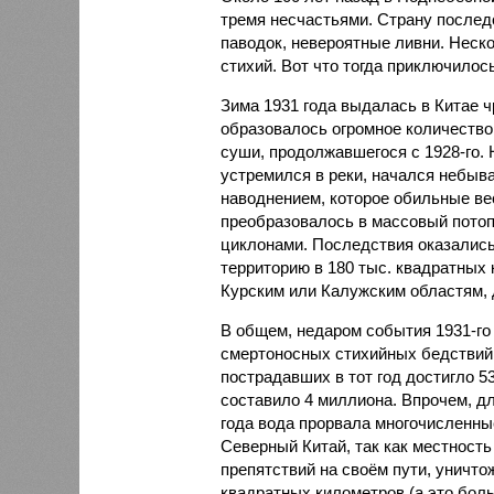
тремя несчастьями. Страну послед
паводок, невероятные ливни. Неск
стихий. Вот что тогда приключилось
Зима 1931 года выдалась в Китае 
образовалось огромное количество
суши, продолжавшегося с 1928-го. 
устремился в реки, начался небы
наводнением, которое обильные вес
преобразовалось в массовый потоп
циклонами. Последствия оказались
территорию в 180 тыс. квадратных 
Курским или Калужским областям, 
В общем, недаром события 1931-го
смертоносных стихийных бедствий,
пострадавших в тот год достигло 5
составило 4 миллиона. Впрочем, для
года вода прорвала многочисленны
Северный Китай, так как местность
препятствий на своём пути, уничто
квадратных километров (а это бол