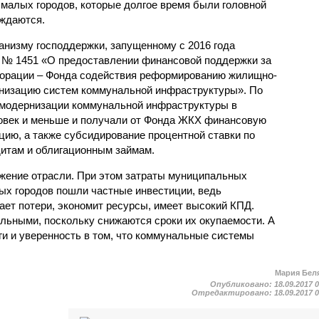
малых городов, которые долгое время были голов­ной
ождаются.
анизму господдержки, запущенному с 2016 года
 № 1451 «О предоставлении финансовой поддержки за
рпорации – Фонда содействия реформированию жилищно-
рнизацию систем коммунальной инфраструктуры». По
 модернизации коммунальной инфраструктуры в
ловек и меньше и получали от Фонда ЖКХ финансовую
цию, а также субсидирование процентной ставки по
итам и облигационным займам.
ужение отрасли. При этом затраты муниципальных
х городов пошли частные инвестиции, ведь
ет потери, экономит ресурсы, имеет высокий КПД.
льными, поскольку снижаются сроки их окупаемости. А
и и уверенность в том, что коммунальные системы
Мария Бел
Опубликовано:
18.09.2017 
Отредактировано:
18.09.2017 