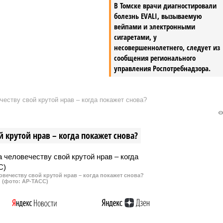
В Томске врачи диагностировали
у были возвращены 86
болезнь EVALI, вызываемую
аходившихся в России
вейпами и электронными
ного попечения.
сигаретами, у
несовершеннолетнего, следует из
сообщения регионального
управления Роспотребнадзора.
еству свой крутой нрав – когда покажет снова?
 крутой нрав – когда покажет снова?
овечеству свой крутой нрав – когда покажет снова?
(фото: АР-ТАСС)