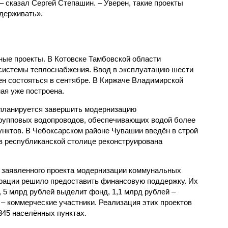
 – сказал Сергей Степашин. – Уверен, такие проекты
держивать».
ные проекты. В Котов­ске Тамбовской области
системы теплоснабжения. Ввод в эксплуатацию шести
н состояться в сентябре. В Киржаче Владимирской
ая уже построена.
 планируется завершить модернизацию
групповых водопроводов, обеспечивающих водой более
унктов. В Чебоксарском районе Чувашии введён в строй
в республиканской столице реконструирована
1 заявленного проекта модернизации коммунальных
орации решило предоставить финансовую поддержку. Их
 5 млрд рублей выделит фонд, 1,1 млрд рублей –
– коммерческие участники. Реализация этих проектов
345 населённых пунктах.