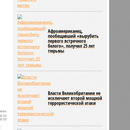
Афроамериканец,
пообещавший «вырубить
первого встречного
белого», получил 25 лет
тюрьмы
Власти Великобритании не
исключают второй мощной
террористической атаки
яева
08:33
08:33