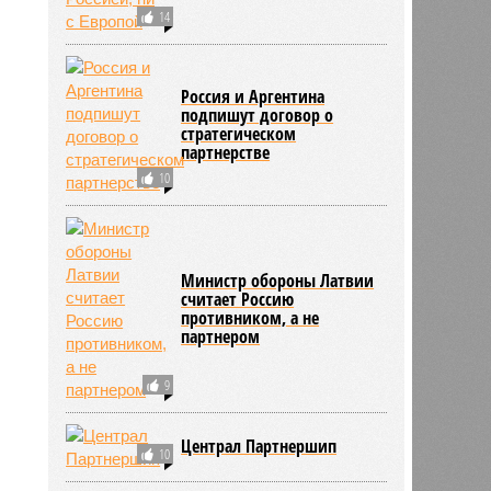
14
Россия и Аргентина
подпишут договор о
стратегическом
партнерстве
10
Министр обороны Латвии
считает Россию
противником, а не
партнером
9
Централ Партнершип
10