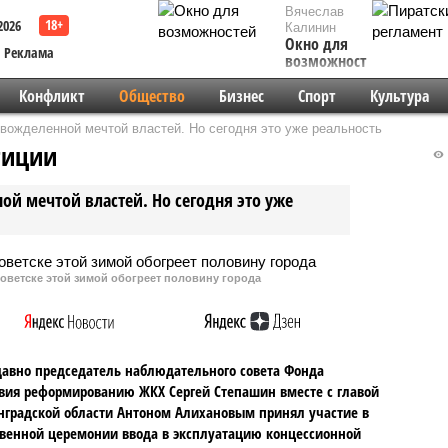
Вячеслав
2026
Калинин
Окно для
Реклама
возможностей
Конфликт
Общество
Бизнес
Спорт
Культура
вожделенной мечтой властей. Но сегодня это уже реальность
тиции
й мечтой властей. Но сегодня это уже
Советске этой зимой обогреет половину города
давно председатель наблюдательного совета Фонда
вия реформированию ЖКХ Сергей Степашин вместе с главой
градской области Антоном Алихановым принял участие в
венной церемонии ввода в эксплуатацию концессионной