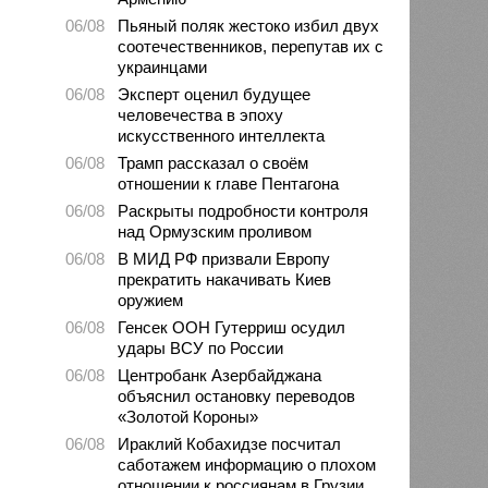
06/08
Пьяный поляк жестоко избил двух
соотечественников, перепутав их с
украинцами
06/08
Эксперт оценил будущее
человечества в эпоху
искусственного интеллекта
06/08
Трамп рассказал о своём
отношении к главе Пентагона
06/08
Раскрыты подробности контроля
над Ормузским проливом
06/08
В МИД РФ призвали Европу
прекратить накачивать Киев
оружием
06/08
Генсек ООН Гутерриш осудил
удары ВСУ по России
06/08
Центробанк Азербайджана
объяснил остановку переводов
«Золотой Короны»
06/08
Ираклий Кобахидзе посчитал
саботажем информацию о плохом
отношении к россиянам в Грузии