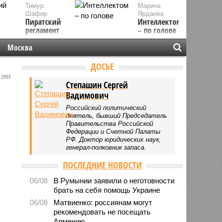
Тимур
Марина
Шафир
Ярдаева
Пиратский
Интеллектом
регламент
– по голове
Москва
ДОСЬЕ
2955
Степашин Сергей
Вадимович
Российский политический
деятель, бывший Председатель
Правительства Российской
Федерации и Счетной Палаты
РФ. Доктор юридических наук,
генерал-полковник запаса.
ПОСЛЕДНИЕ НОВОСТИ
06/08
В Румынии заявили о неготовности
брать на себя помощь Украине
06/08
Матвиенко: россиянам могут
рекомендовать не посещать
Армению