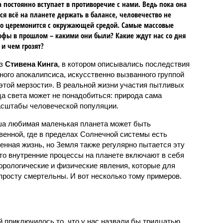
 постоянно вступает в противоречие с нами. Ведь пока она
ся всё на планете держать в балансе, человечество не
о церемонится с окружающей средой. Самые массовые
офы в прошлом – какими они были? Какие ждут нас со дня
 и чем грозят?
аз
Стивена Кинга
, в котором описывались последствия
ного апокалипсиса, искусственно вызванного группой
 этой мерзости». В реальной жизни участия пытливых
ца света может не понадобиться: природа сама
масштабы человеческой популяции.
ша любимая маленькая планета может быть
венной, где в пределах Солнечной системы есть
енная жизнь, но Земля также регулярно пытается эту
что внутренние процессы на планете включают в себя
орологические и физические явления, которые для
просту смертельны. И вот несколько тому примеров.
й приключилось то, что у нас назвали бы тридцатью