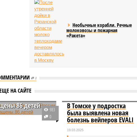
Необычные корабли. Речные
молоковозы и пожарная
«Ракета»
ОММЕНТАРИИ
0
году в Узбекистан
ЕЩЕ НА САЙТЕ
сии были
щены 86 детей
В Томске у подростка
983
была выявлена новая
тате скоординированной
0
болезнь вейперов EVALI
полномоченных органов
ана и Российской
19.03.2025
и в течение 2025 года