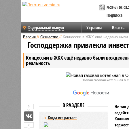
№29 от 03.08.
Подписка
Украина
Власть
Федеральный выпуск
Версия
//
Общество
//
Концессии в ЖКХ ещё недавно были 
Господдержка привлекла инвес
Концессии в ЖКХ ещё недавно были вожделенно
реальность
Новая газовая котельная в 
В РАЗДЕЛЕ
Не так 
0
содейст
Когда все растает
Калинин
торжест
0