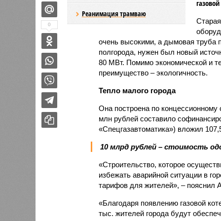
газовой
Реанимация трамваю
Старая
0
оборуд
очень высокими, а дымовая труба 
полгорода, нужен был новый источн
80 МВт. Помимо экономической и т
преимущество – экологичность.
Тепло малого города
Она построена по концессионному 
млн рублей составило софинансиро
«Спецгазавтоматика») вложил 107,
10 млрд рублей – стоимость о
«Строительство, которое осуществи
избежать аварийной ситуации в гор
тарифов для жителей», – пояснил 
«Благодаря появлению газовой коте
тыс. жителей города будут обеспеч