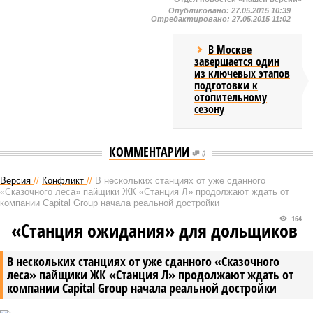
Опубликовано:
27.05.2015 10:39
Отредактировано:
27.05.2015 11:02
В Москве
завершается один
из ключевых этапов
подготовки к
отопительному
сезону
КОММЕНТАРИИ
0
Версия
//
Конфликт
//
В нескольких станциях от уже сданного
«Сказочного леса» пайщики ЖК «Станция Л» продолжают ждать от
компании Capital Group начала реальной достройки
164
«Станция ожидания» для дольщиков
В нескольких станциях от уже сданного «Сказочного
леса» пайщики ЖК «Станция Л» продолжают ждать от
компании Capital Group начала реальной достройки