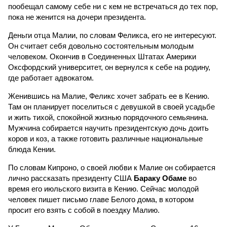
пообещал самому себе ни с кем не встречаться до тех пор,
пока не женится на дочери президента.
Деньги отца Малии, по словам Феликса, его не интересуют.
Он считает себя довольно состоятельным молодым
человеком. Окончив в Соединенных Штатах Америки
Оксфордский университет, он вернулся к себе на родину,
где работает адвокатом.
Женившись на Малие, Феликс хочет забрать ее в Кению.
Там он планирует поселиться с девушкой в своей усадьбе
и жить тихой, спокойной жизнью порядочного семьянина.
Мужчина собирается научить президентскую дочь доить
коров и коз, а также готовить различные национальные
блюда Кении.
По словам Кипроно, о своей любви к Малие он собирается
лично рассказать президенту США
Бараку Обаме
во
время его июльского визита в Кению. Сейчас молодой
человек пишет письмо главе Белого дома, в котором
просит его взять с собой в поездку Малию.