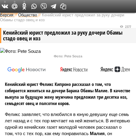
0
0
0
Федеральный выпуск
Версия
//
Общество
//
Кенийский юрист предложил за руку дочери
Обамы стадо овец и коз
2377
Кенийский юрист предложил за руку дочери Обамы
стадо овец и коз
Фото: Pete Souza
Кенийский юрист Феликс Кипроно рассказал о том, что
собирается жениться на дочери Барака Обамы Малие. В качестве
выкупа за будущую жену мужчина предложил три десятка коз,
семьдесят овец и полсотни коров.
Феликс заявляет, что влюбился в юную девушку еще семь
лет назад и с тех пор мечтает на ней жениться. В интервью
одной из кенийских газет молодой человек рассказал о
том, что с тех пор, как ему понравилась
Малия
, он