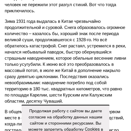
человек не пережили этот разгул стихий. Вот что тогда
приключилось.
Зима 1931 года выдалась в Китае чрезвычайно
продолжительной и суровой. Снега образовалось огромное
количество – казалось бы, хороший знак после периода
великой суши, продолжавшегося с 1928-го. Но всё
обратилось катастрофой. Снег растаял, устремился в реки,
начался небывалый паводок, быстро обернувшийся
страшным наводнением, которое обильные весенние ливни
только усугубили. К июню всё это преобразовалось в
массовый потоп, в июле же Китай в дополнение накрыло
сразу девятью циклонами. Последствия оказались
невообразимыми: наводнение погребло под собой
территорию в 180 тыс. квадратных километров, что равно
по площади Карелии, шести Курским или Калужским
областям, десятку Чуваший.
Продолжая работу с сайтом вы даете
В общем, недаром события 1931-го находятся на первом
согласие на обработку данных нашим
месте в списке самых смертоносных стихийных бедствий,
сайтом и сторонними ресурсами. Вы
когда-либо происходивших на планете. Число
можете запретить обработку Cookies в
пострадавших в тот год достигло 53 млн человек, число