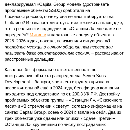
декларируемая «Capital Group модель (достраивать
проблемные объекты SSD») сработала на
Лосиноостровской, почему она не масштабируется на
Люблино? И означает ли отсутствие техники на площадке,
что в реальности подрядчик по «Станции Л» ещё даже не
определён?
Митинги
и палаточные лагеря у объекта в
2025–2026 годах, похоже, не изменили ситуацию.
«В
последние месяцы в личном общении нам перестали
называть даже ориентировочные сроки»
, – рассказывают
расстроенные дольщики.
Казалось бы, формально ответственность по
достраиванию объекта распределена. Seven Suns
Development – банкрот, часть его структур признана
несостоятельной ещё в 2024 году, бенефициар компании
находится под следствием по ст. 200.3 УК РФ. Достройку
проблемных объектов группы – «Станции Л», «Сказочного
леса» и «В стремлении к свету», согласно информации на
сайтах Capital Group, осенью 2024 г. взяла на себя. Два из
трёх объектов уже сданы или близки к сдаче. Третий –
«Станция Л», крупнейший по числу пострадавших