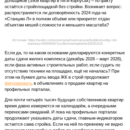
дольщиков (3908 квартир в пяти корпусах) – по факту
остаётся стройплощадкой без стройки. Возникает вопрос:
распространяется ли договорённость 2024 года на
«Станцию Л» в полном объёме или приоритет отдан
объектам мешей сложности и меньшего масштаба?
Источник: https://avaho.ru/novostroyka/moskva/uvao/lyublino/svetlyy-mir-
stantsiya-l/9303640/?ysclid=msemqdok6w326352116
Если да, то на каком основании декларируются конкретные
даты сдачи жилого комплекса (декабрь 2026 – март 2028),
если фаза активных строительных работ, если судить по
отсутствию техники на площадке, ещё не началась? При
этом на бумаге даты ввода ЖК в строй продолжают
фигурировать
в объявлениях о продаже квартир на
профильных порталах.
Для почти четырёх тысяч будущих собственников квартир
время давно измеряется не календарём, а очередными
переносами ожиданий. И пока на профильных порталах
продолжают указывать даты сдачи, главным индикатором
остается сама стройка. Если на ней по-прежнему не видно