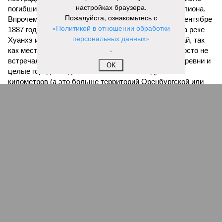
настройках браузера.
погибших, по некоторым оценкам, составило 4 миллиона.
Пожалуйста, ознакомьтесь с
Впрочем, для Китая подобное не в новинку. Так, в сентябре
«Политикой в отношении обработки
1887 года вода прорвала многочисленные дамбы на реке
персональных данных»
Хуанхэ и быстро залила почти весь Северный Китай, так
.
как местность там довольно низменная, и потоп просто не
встречал препятствий на своём пути, уничтожая деревни и
OK
целые города. Водой залило 130 тыс. квадратных
километров (а это больше территорий Оренбургской или
Кировской областей), 2 млн человек остались без крова,
ещё столько же погибли в результате спровоцированной
катастрофой пандемии.
Третье место по кровожадности в рейтинге стихийных
бедствий занимает смертоносный циклон Бхола 1970 года,
ставший самым мощным среди себе подобных за всю
историю наблюдений. Он поразил территории современной
Бангладеш, тогда называвшейся Восточным Пакистаном, и
индийского штата Западная Бенгалия. Шторма унесли
жизни полумиллиона человек.
Кажется, стремящаяся сохранить свою чистоту природа
что-то знала о том, какие именно страны станут со