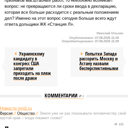
признаков масштабных работ, то неизбежно возникает
вопрос: не превращаются ли сроки ввода в декларацию,
которая все больше расходится с реальным положением
дел? Именно на этот вопрос сегодня больше всего ждут
ответа дольщики ЖК «Станция Л».
Николай Ольхин
Опубликовано:
07.08.2026 11:09
Отредактировано:
07.08.2026 11:09
Украинскому
Попытки Запада
кандидату в
рассорить Москву и
конгресс США
Астану назвали
запретили
бесперспективными
приходить на пляж
после драки
КОММЕНТАРИИ
0
Новости smi2.ru
Версия
//
Общество
//
Земля уже не раз показывала человечеству свой
крутой нрав – когда покажет снова?
615