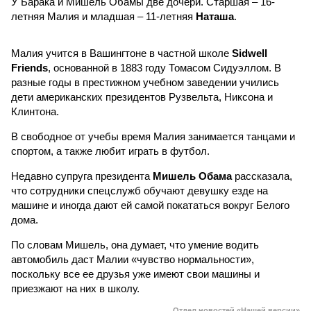
У Барака и Мишель Обамы две дочери. Старшая – 16-
летняя Малия и младшая – 11-летняя
Наташа
.
Малия учится в Вашингтоне в частной школе
Sidwell
Friends
, основанной в 1883 году Томасом Сидуэллом. В
разные годы в престижном учебном заведении учились
дети американских президентов Рузвельта, Никсона и
Клинтона.
В свободное от учебы время Малия занимается танцами и
спортом, а также любит играть в футбол.
Недавно супруга президента
Мишель Обама
рассказала,
что сотрудники спецслужб обучают девушку езде на
машине и иногда дают ей самой покататься вокруг Белого
дома.
По словам Мишель, она думает, что умение водить
автомобиль даст Малии «чувство нормальности»,
поскольку все ее друзья уже имеют свои машины и
приезжают на них в школу.
Отдел новостей «Нашей версии»