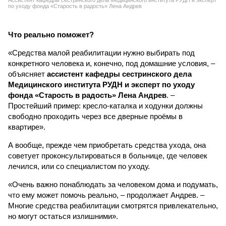
Ассистент кафедры сестринского дела Медицинского института РУДН и эксперт
по уходу фонда «Старость в радость» Лена Андрев
Что реально поможет?
«Средства малой реабилитации нужно выбирать под
конкретного человека и, конечно, под домашние условия, –
объясняет
ассистент кафедры сестринского дела
Медицинского института РУДН и эксперт по уходу
фонда «Старость в радость» Лена Андрев
. –
Простейший пример: кресло-каталка и ходунки должны
свободно проходить через все дверные проёмы в
квартире».
А вообще, прежде чем приобретать средства ухода, она
советует проконсультироваться в больнице, где человек
лечился, или со специалистом по уходу.
«Очень важно понаблюдать за человеком дома и подумать,
что ему может помочь реально, – продолжает Андрев. –
Многие средства реабилитации смотрятся привлекательно,
но могут остаться излишними».