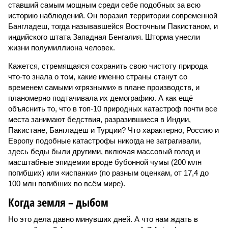
ставший самым мощным среди себе подобных за всю
историю наблюдений. Он поразил территории современной
Бангладеш, тогда называвшейся Восточным Пакистаном, и
индийского штата Западная Бенгалия. Шторма унесли
жизни полумиллиона человек.
Кажется, стремящаяся сохранить свою чистоту природа
что-то знала о том, какие именно страны станут со
временем самыми «грязными» в плане производств, и
планомерно подтачивала их демографию. А как ещё
объяснить то, что в топ-10 природных катастроф почти все
места занимают бедствия, разразившиеся в Индии,
Пакистане, Бангладеш и Турции? Что характерно, Россию и
Европу подобные катастрофы никогда не затрагивали,
здесь беды были другими, включая массовый голод и
масштабные эпидемии вроде бубонной чумы (200 млн
погибших) или «испанки» (по разным оценкам, от 17,4 до
100 млн погибших во всём мире).
Когда земля – дыбом
Но это дела давно минувших дней. А что нам ждать в