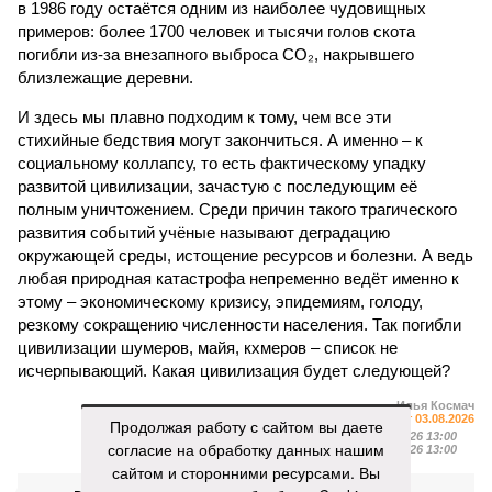
в 1986 году остаётся одним из наиболее чудовищных
примеров: более 1700 человек и тысячи голов скота
погибли из-за внезапного выброса CO₂, накрывшего
близлежащие деревни.
И здесь мы плавно подходим к тому, чем все эти
стихийные бедствия могут закончиться. А именно – к
социальному коллапсу, то есть фактическому упадку
развитой цивилизации, зачастую с последующим её
полным уничтожением. Среди причин такого трагического
развития событий учёные называют деградацию
окружающей среды, истощение ресурсов и болезни. А ведь
любая природная катастрофа непременно ведёт именно к
этому – экономическому кризису, эпидемиям, голоду,
резкому сокращению численности населения. Так погибли
цивилизации шумеров, майя, кхмеров – список не
исчерпывающий. Какая цивилизация будет следующей?
Илья Космач
Газета
«Наша версия» №29 от 03.08.2026
Продолжая работу с сайтом вы даете
Опубликовано:
05.08.2026 13:00
согласие на обработку данных нашим
Отредактировано:
05.08.2026 13:00
сайтом и сторонними ресурсами. Вы