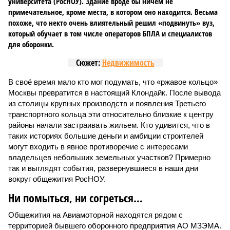
университета (РосНОУ). Здание вроде бы ничем не
примечательное, кроме места, в котором оно находится. Весьма
похоже, что некто очень влиятельный решил «подвинуть» вуз,
который обучает в том числе операторов БПЛА и специалистов
для оборонки.
Сюжет:
Недвижимость
В своё время мало кто мог подумать, что «ржавое кольцо»
Москвы превратится в настоящий Клондайк. После вывода
из столицы крупных производств и появления Третьего
транспортного кольца эти относительно близкие к центру
районы начали застраивать жильем. Кто удивится, что в
таких историях большие деньги и амбиции строителей
могут входить в явное противоречие с интересами
владельцев небольших земельных участков? Примерно
так и выглядят события, развернувшиеся в наши дни
вокруг общежития РосНОУ.
Ни помыться, ни согреться…
Общежития на Авиамоторной находятся рядом с
территорией бывшего оборонного предприятия АО МЗЭМА.