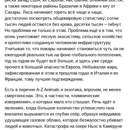
а также некоторые районы Бразилии и Африки к югу от
Сахары. Леса начинают гореть всё чаще и чаще,
достаточно посмотреть общемировую статистику; сотни
тысяч людей остаются без крова, десятки тысяч – гибнут.
Но проблема не только в этом. Проблема ещё и в том, что
огонь уничтожает лесную экосистему, сельское хозяйство
и кропотливо созданную человеком инфраструктуру.
Учитывая то, что пожары начинают становиться чуть ли не
ежегодной реальностью на фоне глобального потепления,
год за годом их будет всё больше, и здесь уже среди
прочего в большой опасности Европа. Небывалая жара,
зафиксированная в этом и прошлом годах в Италии и во
Франции, тому лучшее подтверждение.
Есть в перечне A-Z Animals и экзотика, впрочем, не менее
смертоносная. Это, в частности, «лимнические
извержения», о которых мало кто слышал. Речь идёт о
явлениях, когда большое количество углекислого газа
внезапно вырывается из глубин озёр, образуя невидимое
удушающее газовое облако, которое безжалостно убивает
людей и животных. Катастрофа на озере Ньос в Камеруне