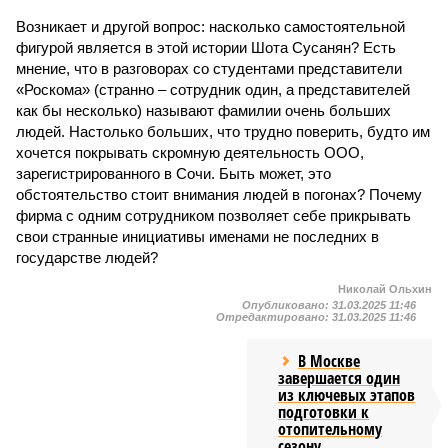
Возникает и другой вопрос: насколько самостоятельной
фигурой является в этой истории Шота Сусанян? Есть
мнение, что в разговорах со студентами представители
«Роскома» (странно – сотрудник один, а представителей
как бы несколько) называют фамилии очень больших
людей. Настолько больших, что трудно поверить, будто им
хочется покрывать скромную деятельность ООО,
зарегистрированного в Сочи. Быть может, это
обстоятельство стоит внимания людей в погонах? Почему
фирма с одним сотрудником позволяет себе прикрывать
свои странные инициативы именами не последних в
государстве людей?
Николай Ольхин
Опубликовано:
31.03.2025 11:46
Отредактировано:
31.03.2025 11:46
В Москве
завершается один
из ключевых этапов
подготовки к
отопительному
сезону