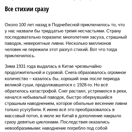
Все стихии сразу
Около 100 лет назад в Поднебесной приключилось то, что
у нас назвали бы тридцатью тремя несчастьями. Страну
последовательно поразили: многолетняя засуха, страшный
паводок, невероятные ливни. Несколько миллионов
человек не пережили этот разгул стихий. Вот что тогда
приключилось.
Зима 1931 года выдалась в Китае чрезвычайно
продолжительной и суровой. Снега образовалось огромное
количество – казалось бы, хороший знак после периода
великой суши, продолжавшегося с 1928-го. Но всё
обратилось катастрофой. Снег растаял, устремился в реки,
начался небывалый паводок, быстро обернувшийся
страшным наводнением, которое обильные весенние ливни
только усугубили. К июню всё это преобразовалось в
массовый потоп, в июле же Китай в дополнение накрыло
сразу девятью циклонами. Последствия оказались
невообразимыми: наводнение погребло под собой