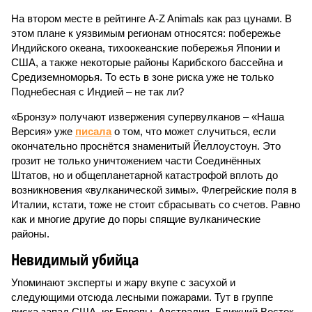
На втором месте в рейтинге A-Z Animals как раз цунами. В
этом плане к уязвимым регионам относятся: побережье
Индийского океана, тихо­океанские побережья Японии и
США, а также некоторые районы Карибского бассейна и
Средиземноморья. То есть в зоне риска уже не только
Поднебесная с Индией – не так ли?
«Бронзу» получают извержения супервулканов – «Наша
Версия» уже
писала
о том, что может случиться, если
окончательно проснётся знаменитый Йеллоустоун. Это
грозит не только уничтожением части Соединённых
Штатов, но и общепланетарной катастрофой вплоть до
возникновения «вулканической зимы». Флегрейские поля в
Италии, кстати, тоже не стоит сбрасывать со счетов. Равно
как и многие другие до поры спящие вулканические
районы.
Невидимый убийца
Упоминают эксперты и жару вкупе с засухой и
следующими отсюда лесными пожарами. Тут в группе
риска запад США, юг Европы, Австралия, Ближний Восток,