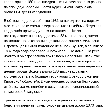
территорию в 180 тыс. квадратных километров, что равно
по площади Карелии, шести Курским или Калужским
областям, десятку Чуваший.
В общем, недаром события 1931-го находятся на первом
месте в списке самых смертоносных стихийных бедствий,
когда-либо происходивших на планете. Число
пострадавших в тот год достигло 53 млн человек, число
погибших, по некоторым оценкам, составило 4 миллиона.
Впрочем, для Китая подобное не в новинку. Так, в сентябре
1887 года вода прорвала многочисленные дамбы на реке
Хуанхэ и быстро залила почти весь Северный Китай, так
как местность там довольно низменная, и потоп просто не
встречал препятствий на своём пути, уничтожая деревни и
целые города. Водой залило 130 тыс. квадратных
километров (а это больше территорий Оренбургской или
Кировской областей), 2 млн человек остались без крова,
ещё столько же погибли в результате спровоцированной
катастрофой пандемии.
Третье место по кровожадности в рейтинге стихийных
бедствий занимает смертоносный циклон Бхола 1970 года,