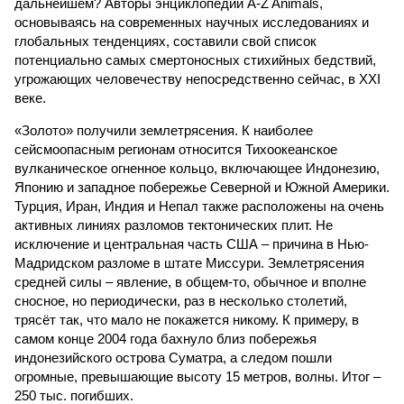
дальнейшем? Авторы энциклопедии A-Z Animals,
основываясь на современных научных исследованиях и
глобальных тенденциях, составили свой список
потенциально самых смертоносных стихийных бедствий,
угрожающих человечеству непосредственно сейчас, в XXI
веке.
«Золото» получили землетрясения. К наиболее
сейсмоопасным регионам относится Тихоокеанское
вулканическое огненное кольцо, включающее Индонезию,
Японию и западное побережье Северной и Южной Америки.
Турция, Иран, Индия и Непал также расположены на очень
активных линиях разломов тектонических плит. Не
исключение и центральная часть США – причина в Нью-
Мадридском разломе в штате Миссури. Землетрясения
средней силы – явление, в общем-то, обычное и вполне
сносное, но периодически, раз в несколько столетий,
трясёт так, что мало не покажется никому. К примеру, в
самом конце 2004 года бахнуло близ побережья
индонезийского острова Суматра, а следом пошли
огромные, превышающие высоту 15 метров, волны. Итог –
250 тыс. погибших.