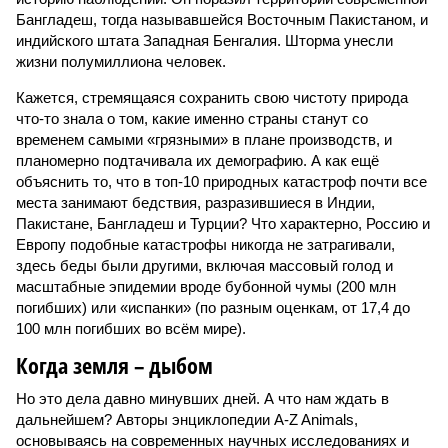
Бангладеш, тогда называвшейся Восточным Пакистаном, и
индийского штата Западная Бенгалия. Шторма унесли
жизни полумиллиона человек.
Кажется, стремящаяся сохранить свою чистоту природа
что-то знала о том, какие именно страны станут со
временем самыми «грязными» в плане производств, и
планомерно подтачивала их демографию. А как ещё
объяснить то, что в топ-10 природных катастроф почти все
места занимают бедствия, разразившиеся в Индии,
Пакистане, Бангладеш и Турции? Что характерно, Россию и
Европу подобные катастрофы никогда не затрагивали,
здесь беды были другими, включая массовый голод и
масштабные эпидемии вроде бубонной чумы (200 млн
погибших) или «испанки» (по разным оценкам, от 17,4 до
100 млн погибших во всём мире).
Когда земля – дыбом
Но это дела давно минувших дней. А что нам ждать в
дальнейшем? Авторы энциклопедии A-Z Animals,
основываясь на современных научных исследованиях и