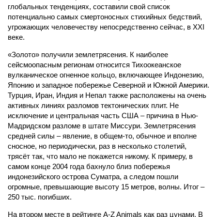
глобальных тенденциях, составили свой список
потенциально самых смертоносных стихийных бедствий,
угрожающих человечеству непосредственно сейчас, в XXI
веке.
«Золото» получили землетрясения. К наиболее
сейсмоопасным регионам относится Тихоокеанское
вулканическое огненное кольцо, включающее Индонезию,
Японию и западное побережье Северной и Южной Америки.
Турция, Иран, Индия и Непал также расположены на очень
активных линиях разломов тектонических плит. Не
исключение и центральная часть США – причина в Нью-
Мадридском разломе в штате Миссури. Землетрясения
средней силы – явление, в общем-то, обычное и вполне
сносное, но периодически, раз в несколько столетий,
трясёт так, что мало не покажется никому. К примеру, в
самом конце 2004 года бахнуло близ побережья
индонезийского острова Суматра, а следом пошли
огромные, превышающие высоту 15 метров, волны. Итог –
250 тыс. погибших.
На втором месте в рейтинге A-Z Animals как раз цунами. В