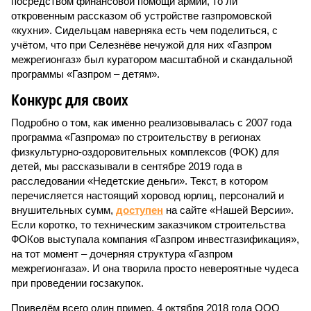
посредством финансовой помощи армии, то ли
откровенным рассказом об устройстве газпромовской
«кухни». Сидельцам наверняка есть чем поделиться, с
учётом, что при Селезнёве нечужой для них «Газпром
межрегионгаз» был куратором масштабной и скандальной
программы «Газпром – детям».
Конкурс для своих
Подробно о том, как именно реализовывалась с 2007 года
программа «Газпрома» по строительству в регионах
физкультурно-оздоровительных комплексов (ФОК) для
детей, мы рассказывали в сентябре 2019 года в
расследовании «Недетские деньги». Текст, в котором
перечисляется настоящий хоровод юрлиц, персоналий и
внушительных сумм,
доступен
на сайте «Нашей Версии».
Если коротко, то техническим заказчиком строительства
ФОКов выступала компания «Газпром инвестгазификация»,
на тот момент – дочерняя структура «Газпром
межрегионгаза». И она творила просто невероятные чудеса
при проведении госзакупок.
Приведём всего один пример. 4 октября 2018 года ООО