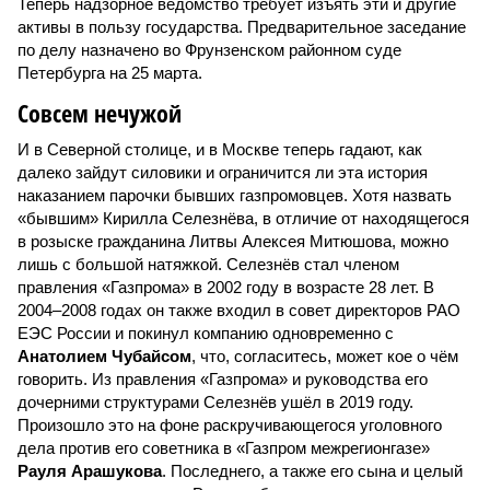
Теперь надзорное ведомство требует изъять эти и другие
активы в пользу государства. Предварительное заседание
по делу назначено во Фрунзенском районном суде
Петербурга на 25 марта.
Совсем нечужой
И в Северной столице, и в Москве теперь гадают, как
далеко зайдут силовики и ограничится ли эта история
наказанием парочки бывших газпромовцев. Хотя назвать
«бывшим» Кирилла Селезнёва, в отличие от находящегося
в розыске гражданина Литвы Алексея Митюшова, можно
лишь с большой натяжкой. Селезнёв стал членом
правления «Газпрома» в 2002 году в возрасте 28 лет. В
2004–2008 годах он также входил в совет директоров РАО
ЕЭС России и покинул компанию одновременно с
Анатолием Чубайсом
, что, согласитесь, может кое о чём
говорить. Из правления «Газпрома» и руководства его
дочерними структурами Селезнёв ушёл в 2019 году.
Произошло это на фоне раскручивающегося уголовного
дела против его советника в «Газпром межрегионгазе»
Рауля Арашукова
. Последнего, а также его сына и целый