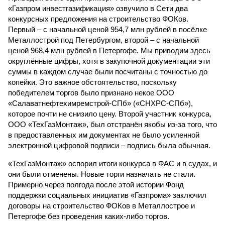
«Газпром инвестгазификация» озвучило в Сети два
конкурсных предложения на строительство ФОКов.
Первый – с начальной ценой 954,7 млн рублей в посёлке
Металлострой под Петербургом, второй – с начальной
ценой 968,4 млн рублей в Петергофе. Мы приводим здесь
округлённые цифры, хотя в закупочной документации эти
суммы в каждом случае были посчитаны с точностью до
копейки. Это важное обстоятельство, поскольку
победителем торгов было признано некое ООО
«Салаватнефтехимремстрой-СПб» («СНХРС-СПб»),
которое почти не снизило цену. Второй участник конкурса,
ООО «ТехГазМонтаж», был отстранён якобы из-за того, что
в предоставленных им документах не было усиленной
электронной цифровой подписи – подпись была обычная.
«ТехГазМонтаж» оспорил итоги конкурса в ФАС и в судах, и
они были отменены. Новые торги назначать не стали.
Примерно через полгода после этой истории Фонд
поддержки социальных инициатив «Газпрома» заключил
договоры на строительство ФОКов в Металлострое и
Петергофе без проведения каких-либо торгов.