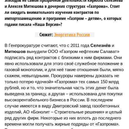
эпизодов не самой прозрачной деятельности Кирилла Селезнёва
и Алексея Митюшова в дочерних структурах «Газпрома». Стоит
ли ожидать внимательного изучения контрактов по
импортозамещению и программе «Газпром – детям», о которых
годами писала «Наша Версия»?
Сюжет:
Энергетика России
В Генпрокуратуре считают, что с 2011 года
Селезнёв
и
Митюшов
вынудили ООО «Газпром нефтехим Салават»
подписать ряд контрактов с близкими к ним фирмами. Они
явно использовали для этого своё служебное положение в
газовой монополии, и для неё такие отношения были, мягко
скажем, невыгодными. Прокуроры намерены доказать не
только потерю «дочкой» «Газпрома» тех самых 150 млрд
рублей, но и то, что значительная часть этих денег была
выведена за границу, а другая – использована для покупки
высокорентабельного бизнеса в России. В последнем
случае имеются в виду Дмитровский завод газобетонных
изделий, АО «Бонолит – Строительные решения» и целый
ряд других фирм. Некоторые из них вплоть до последнего
времени могли получать жирные подряды от «Газпрома».