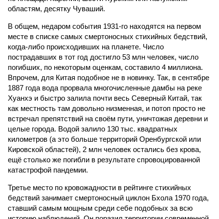
областям, десятку Чуваший.
В общем, недаром события 1931-го находятся на первом
месте в списке самых смертоносных стихийных бедствий,
когда-либо происходивших на планете. Число
пострадавших в тот год достигло 53 млн человек, число
погибших, по некоторым оценкам, составило 4 миллиона.
Впрочем, для Китая подобное не в новинку. Так, в сентябре
1887 года вода прорвала многочисленные дамбы на реке
Хуанхэ и быстро залила почти весь Северный Китай, так
как местность там довольно низменная, и потоп просто не
встречал препятствий на своём пути, уничтожая деревни и
целые города. Водой залило 130 тыс. квадратных
километров (а это больше территорий Оренбургской или
Кировской областей), 2 млн человек остались без крова,
ещё столько же погибли в результате спровоцированной
катастрофой пандемии.
Третье место по кровожадности в рейтинге стихийных
бедствий занимает смертоносный циклон Бхола 1970 года,
ставший самым мощным среди себе подобных за всю
историю наблюдений. Он поразил территории современной