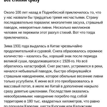
Около 100 лет назад в Поднебесной приключилось то, что
у нас назвали бы тридцатью тремя несчастьями. Страну
последовательно поразили: многолетняя засуха, страшный
паводок, невероятные ливни. Несколько миллионов
человек не пережили этот разгул стихий. Вот что тогда
приключилось.
Зима 1931 года выдалась в Китае чрезвычайно
продолжительной и суровой. Снега образовалось огромное
количество – казалось бы, хороший знак после периода
великой суши, продолжавшегося с 1928-го. Но всё
обратилось катастрофой. Снег растаял, устремился в реки,
начался небывалый паводок, быстро обернувшийся
страшным наводнением, которое обильные весенние ливни
только усугубили. К июню всё это преобразовалось в
массовый потоп, в июле же Китай в дополнение накрыло
сразу девятью циклонами. Последствия оказались
невообразимыми: наводнение погребло под собой
территорию в 180 тыс. квадратных километров, что равно
по площади Карелии, шести Курским или Калужским