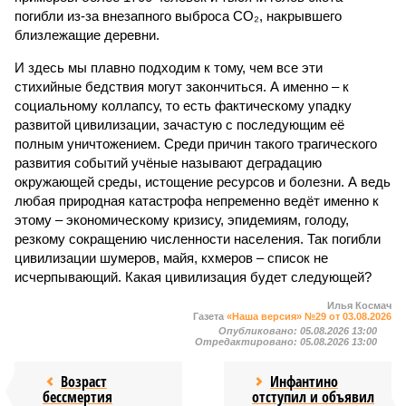
погибли из-за внезапного выброса CO₂, накрывшего
близлежащие деревни.
И здесь мы плавно подходим к тому, чем все эти
стихийные бедствия могут закончиться. А именно – к
социальному коллапсу, то есть фактическому упадку
развитой цивилизации, зачастую с последующим её
полным уничтожением. Среди причин такого трагического
развития событий учёные называют деградацию
окружающей среды, истощение ресурсов и болезни. А ведь
любая природная катастрофа непременно ведёт именно к
этому – экономическому кризису, эпидемиям, голоду,
резкому сокращению численности населения. Так погибли
цивилизации шумеров, майя, кхмеров – список не
исчерпывающий. Какая цивилизация будет следующей?
Илья Космач
Газета
«Наша версия» №29 от 03.08.2026
Опубликовано:
05.08.2026 13:00
Отредактировано:
05.08.2026 13:00
Возраст
Инфантино
бессмертия
отступил и объявил