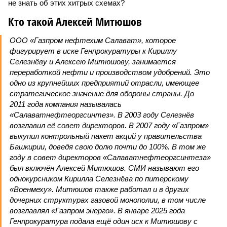
не знать об этих хитрых схемах?
Кто такой Алексей Митюшов
ООО «Газпром нефтехим Салават», которое
фигурирует в иске Генпрокуратуры к Кириллу
Селезнёву и Алексею Митюшову, занимается
переработкой нефти и производством удобрений. Это
одно из крупнейших предприятий отрасли, имеющее
стратегическое значение для обороны страны. До
2011 года компания называлась
«Салаватнефтеоргсинтез». В 2003 году Селезнёв
возглавил её совет директоров. В 2007 году «Газпром»
выкупил контрольный пакет акций у правительства
Башкирии, доведя свою долю почти до 100%. В том же
году в совет директоров «Салаватнефтеоргсинтеза»
был включён Алексей Митюшов. СМИ называют его
однокурсником Кирилла Селезнёва по питерскому
«Военмеху». Митюшов также работал и в других
дочерних структурах газовой монополии, в том числе
возглавлял «Газпром энерго». В январе 2025 года
Генпрокуратура подала ещё один иск к Митюшову с