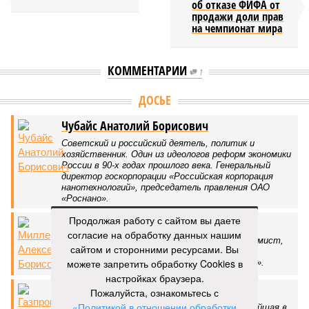
об отказе ФИФА от
продажи доли прав
на чемпионат мира
КОММЕНТАРИИ
1
ДОСЬЕ
Чубайс Анатолий Борисович
Советский и российский деятель, политик и
хозяйственник. Один из идеологов реформ экономики
России в 90-х годах прошлого века. Генеральный
директор госкорпорации «Российская корпорация
нанотехнологий», председатель правления ОАО
«Роснано».
Продолжая работу с сайтом вы даете
Миллер Алексей Борисович
согласие на обработку данных нашим
Российский государственный деятель, экономист,
сайтом и сторонними ресурсами. Вы
кандидат экономических наук. Председатель
можете запретить обработку Cookies в
правления совета директоров ОАО «Газпром».
настройках браузера.
Газпром
Пожалуйста, ознакомьтесь с
«Политикой в отношении обработки
Российская энергетическая компания, крупнейшая в