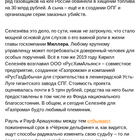
ряд газовщиков на юге России обвиняли в хищении топлива
на 30 млрд рублей. А сына – ещё и в создании ОПГ и
организации серии заказных убийств.
Селезнёва это дело, по сути, никак не затронуло, что стало
мощной основой для слухов о его важной роли в жизни
главы госкомпании
Миллера
. Любому крупному
управленцу может потребоваться доверенный человек для
особых поручений. Всё в том же 2019 году Кирилл
Селезнёв возглавил ООО «РусХимАльянс» – совместное
предприятие, созданное «Газпромом» и компанией
«РусГазДобыча» для строительства в ленинградской Усть-
Луге гигантского завода СПГ. Стоимость проекта
оценивалась почти в 5 трлн рублей, средства на него были
предоставлены в том числе из Фонда национального
благосостояния. В общем, и сегодня Селезнёв для
«Газпрома» будто любимый племянник.
Рауль и Рауф Арашуковы между тем
отбывают
пожизненный срок в «Чёрном дельфине» и, как видится,
ищут способы радикально изменить свою судьбу – то ли