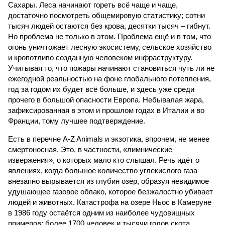
Сахары. Леса начинают гореть всё чаще и чаще,
достаточно посмотреть общемировую статистику; сотни
тысяч людей остаются без крова, десятки тысяч – гибнут.
Но проблема не только в этом. Проблема ещё и в том, что
огонь уничтожает лесную экосистему, сельское хозяйство
и кропотливо созданную человеком инфраструктуру.
Учитывая то, что пожары начинают становиться чуть ли не
ежегодной реальностью на фоне глобального потепления,
год за годом их будет всё больше, и здесь уже среди
прочего в большой опасности Европа. Небывалая жара,
зафиксированная в этом и прошлом годах в Италии и во
Франции, тому лучшее подтверждение.
Есть в перечне A-Z Animals и экзотика, впрочем, не менее
смертоносная. Это, в частности, «лимнические
извержения», о которых мало кто слышал. Речь идёт о
явлениях, когда большое количество углекислого газа
внезапно вырывается из глубин озёр, образуя невидимое
удушающее газовое облако, которое безжалостно убивает
людей и животных. Катастрофа на озере Ньос в Камеруне
в 1986 году остаётся одним из наиболее чудовищных
примеров: более 1700 человек и тысячи голов скота