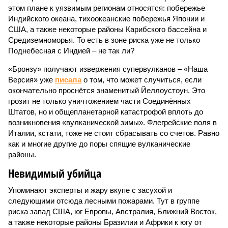
этом плане к уязвимым регионам относятся: побережье
Индийского океана, тихо­океанские побережья Японии и
США, а также некоторые районы Карибского бассейна и
Средиземноморья. То есть в зоне риска уже не только
Поднебесная с Индией – не так ли?
«Бронзу» получают извержения супервулканов – «Наша
Версия» уже
писала
о том, что может случиться, если
окончательно проснётся знаменитый Йеллоустоун. Это
грозит не только уничтожением части Соединённых
Штатов, но и общепланетарной катастрофой вплоть до
возникновения «вулканической зимы». Флегрейские поля в
Италии, кстати, тоже не стоит сбрасывать со счетов. Равно
как и многие другие до поры спящие вулканические
районы.
Невидимый убийца
Упоминают эксперты и жару вкупе с засухой и
следующими отсюда лесными пожарами. Тут в группе
риска запад США, юг Европы, Австралия, Ближний Восток,
а также некоторые районы Бразилии и Африки к югу от