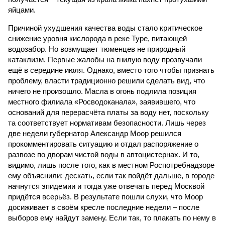
яйцами.
Причиной ухудшения качества воды стало критическое
снижение уровня кислорода в реке Туре, питающей
водозабор. Но возмущает тюменцев не природный
катаклизм. Первые жалобы на гнилую воду прозвучали
ещё в середине июля. Однако, вместо того чтобы признать
проблему, власти традиционно решили сделать вид, что
ничего не произошло. Масла в огонь подлила позиция
местного филиала «Росводоканала», заявившего, что
оснований для перерасчёта платы за воду нет, поскольку
та соответствует нормативам безопасности. Лишь через
две недели губернатор Александр Моор решился
прокомментировать ситуацию и отдал распоряжение о
развозе по дворам чистой воды в автоцистернах. И то,
видимо, лишь после того, как в местном Роспотребнадзоре
ему объяснили: дескать, если так пойдёт дальше, в городе
начнутся эпидемии и тогда уже отвечать перед Москвой
придётся всерьёз. В результате пошли слухи, что Моор
досиживает в своём кресле последние недели – после
выборов ему найдут замену. Если так, то плакать по нему в