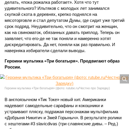
делать, «пока рожалка работает». Хотя что тут
удивительного? Ильтяков с молодых лет занимался
скупкой скота в деревнях, крепко поднялся на
мясоторговле и стал депутатом Думы, где сидит уже третий
срок подряд. Неудивительно, что он смотрит на женщин,
как на свиноматок, обязанных давать приплод. Теперь он
заявляет, что его-де не так поняли и намеренно хотят
дискредитировать. Да нет, поняли как раз правильно. И
наверняка избиратели сделали выводы.
Героини мультика «Три богатыря». Продвигают образ
России.
Героини мультика «Три богатыря» (фото: rutube.ru/Честно про Зарядку)
В англоязычном «Тик Токе» новый хит. Американки
надевают самодельные сарафаны и кокошники и
устраивают пляску, подражая персонажам мультфильма
«Добрыня Никитич и Змей Горыныч». В результате ролики
с хештегами #3 slavicdivas (три славянские дивы. – Ред.)