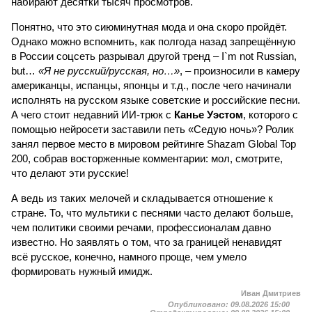
набирают десятки тысяч просмотров.
Понятно, что это сиюминутная мода и она скоро пройдёт.
Однако можно вспомнить, как полгода назад запрещённую
в России соцсеть разрывал другой тренд – I`m not Russian,
but…
«Я не русский/русская, но…»
, – произносили в камеру
американцы, испанцы, японцы и т.д., после чего начинали
исполнять на русском языке советские и российские песни.
А чего стоит недавний ИИ-трюк с
Канье Уэстом
, которого с
помощью нейросети заставили петь «Седую ночь»? Ролик
занял первое место в мировом рейтинге Shazam Global Top
200, собрав восторженные комментарии: мол, смотрите,
что делают эти русские!
А ведь из таких мелочей и складывается отношение к
стране. То, что мультики с песнями часто делают больше,
чем политики своими речами, профессионалам давно
известно. Но заявлять о том, что за границей ненавидят
всё русское, конечно, намного проще, чем умело
формировать нужный имидж.
Иван Дмитриев
Опубликовано:
09.08.2026 15:00