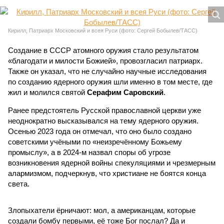
Кирилл, Патриарх Московский и всея Руси (фото: Сергей Бобылев/ТАСС)
Создание в СССР атомного оружия стало результатом
«благодати и милости Божией», провозгласил патриарх.
Также он указал, что не случайно научные исследования
по созданию ядерного оружия шли именно в том месте, где
жил и молился святой
Серафим Саровский
.
Ранее предстоятель Русской православной церкви уже
неоднократно высказывался на тему ядерного оружия.
Осенью 2023 года он отмечал, что оно было создано
советскими учёными по «неизречённому Божьему
промыслу», а в 2024-м назвал споры об угрозе
возникновения ядерной войны спекуляциями и чрезмерным
алармизмом, подчеркнув, что христиане не боятся конца
света.
Злопыхатели ёрничают: мол, а американцам, которые
создали бомбу первыми, её тоже Бог послал? Да и