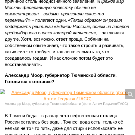
причиной столь неоднозначного заявления.
«Прежде мэр
Москвы федеральную повестку обычно не
комментировал – видимо, произошли какие-то
перемены?»
– полагают одни.
«Таким образом он решил
поддержать рейтинги «Единой России», одним из лидеров
предвыборного списка которой является»,
– заключают
другие. Хотя, возможно, ответ проще. Собянин на
собственном опыте знает, что такое строить и развивать,
каких сил это требует, и как легко сломать то, что
создавалось годами. И как сложно потом будет это
восстанавливать.
Александр Моор, губернатор Тюменской области.
Готовится к отставке?
Александр Моор, губернатор Тюменской области (фото: Артем Геодакян/ТАСС)
В Тюмени беда – в разгар лета нефтегазовая столица
России осталась без воды. Точнее, вода есть, только её
нельзя не то что пить, даже для стирки использовать не
получается – текущая из крана жижа пахнет протухшими