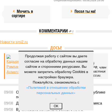
Отредактировано:
09.08.2026 15:00
Мочить в
Посол ты на!
сортире
КОММЕНТАРИИ
0
Новости smi2.ru
ДОСЬЕ
Продолжая работу с сайтом вы даете
Кадыров Рамзан Ахматович
согласие на обработку данных нашим
Российский государственный и политический
сайтом и сторонними ресурсами. Вы
деятель, глава Чеченской республики, Герой РФ, член
можете запретить обработку Cookies в
высшего совета партии «Единая Россия». Участник
обеих чеченских войн в новейшей истории России.
настройках браузера.
Пожалуйста, ознакомьтесь с
ПОСЛЕДНИЕ НОВОСТИ
«Политикой в отношении обработки
09/08
Ослабевший Байден впервые появился на публике
персональных данных»
после сообщений об ухудшении здоровья
.
09/08
Диетолог рассказала об опасности куриного мяса
OK
09/08
Вучич исключил начало войны с НАТО