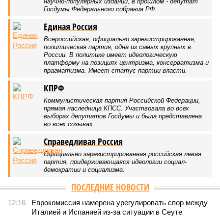
мошеннической схемой?
Импортозамещение беспилотников оказалось мошеннической схемой?
(фото: ru.ruwiki.ru, Александр Щербак/ТАСС)
Состоялся один из самых громких арестов этого года. По
подозрению в мошенничестве и растрате в СИЗО была
отправлена группа топ-менеджеров ГК «ЭФКО» во главе с
долларовым миллиардером Валерием Кустовым, а также
чиновница Минпромторга Алла Половченя. Предполагаемым
подельникам вменяют в вину махинации с дронами – якобы
концессионеры закупали БПЛА в Китае, а затем под видом
продукции российского производства продавали их втридорога
Минобороны. Ущерб исчисляется миллиардами, но только ли
ими?
Сюжет:
Коррупция
,
Армия