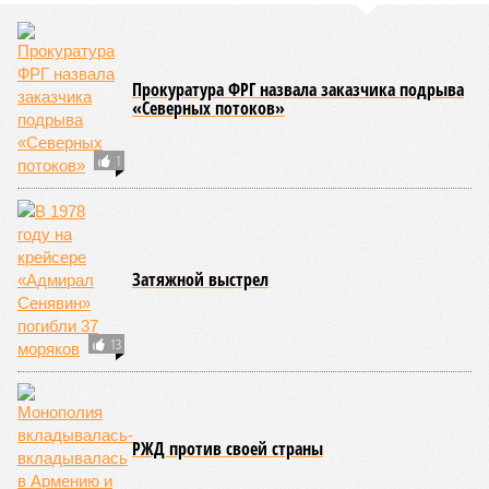
покрывателям совершенно однозначно выходят далеко за
рамки проблематики всей этой избыточной
зарегулированности и неэффективного управления
расходами, и проникаться пониманием на таких примерах
категорически не выходит»
, – уверен Голиков.
Каждый дрон обходился военному ведомству в 8 млн рублей,
однако «производителю» стоил всего 1,2 миллиона. Эта цена,
очевидно, включала и стоимость закупки китайского
беспилотника, и траты на его символическую доработку
Время вышло?
Однако, рассуждая об описанных схемах и
злонамеренности менеджеров «ЭФКО» с примкнувшей к
ним чиновницей Минпромторга, нельзя не задаться
вопросом: почему необходимость прибегать к
использованию зарубежных комплектующих оказывается
столь насущной?