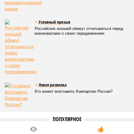
тысяч»,
– рассказывает эксперт. Чтобы обойти эти
ограничения, предприятия
«делают наценку на китайские
комплектующие в 300–700% и из полученной
сверхприбыли доплачивают инженерам и программистам
то, что МО отказывается платить. Ну и часть этой
прибыли оседает в кармане собственника предприятия»
,
– говорит Раевский.
«Скажу сразу – сажать можно всех.
Весь ВПК. Потому что так делают все. Уж не знаю, как
поступит наше политическое руководство. Но если
действовать по букве закона, мы останемся без ВПК в
разгар войны»
, – считает политолог.
А вот публицист
Святослав Голиков
склонен не
соглашаться с подобной постановкой вопроса. Он
предлагает
«воздержаться от таких обобщений,
которые, по сути, ставят добросовестных
разработчиков и производителей на одну доску со
схематозниками, даже учитывая то обстоятельство,
что витиеватости отечественного законодательства
и регламентирования в определённой степени сближают
эти две категории в степени вероятности рисков
огребания». «Вопросы конкретно по схематозникам и их