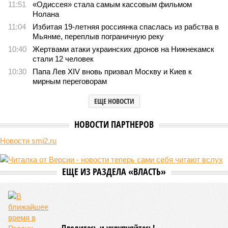
Список арестованных выглядит представительно. В нём
основной владелец одного из лидеров отечественного АПК
– группы компаний «ЭФКО»
Валерий Кустов,
его невестка,
замдиректора по развитию
Екатерина Кустова
, директор
по стратегическому развитию
Владислав Романцев
,
гендиректор ГК
Евгений Ляшенко
и замначальника
управления беспилотных систем и робототехники
Минпромторга России
Алла Половченя
.
Ранее, в мае, по этому же делу был арестован
Юрий
Козаренко
, гендиректор компании «Транспорт будущего»,
созданной «ЭФКО» в 2021 году, но позже обособившейся.
Эта фирма заключила контракт с Минобороны на поставку
тысячи тяжёлых беспилотников. Как пишет пресса, каждый
дрон обходился военному ведомству в 8 млн рублей,
однако «производителю» стоил всего 1,2 миллиона. Эта
цена, очевидно, включала и стоимость закупки китайского
беспилотника, и траты на его символическую доработку,
нужную для того, чтобы выдать БПЛА за сугубо
отечественный. Ущерб от действий авторов данной схемы
оценивается в 8,6 миллиарда.