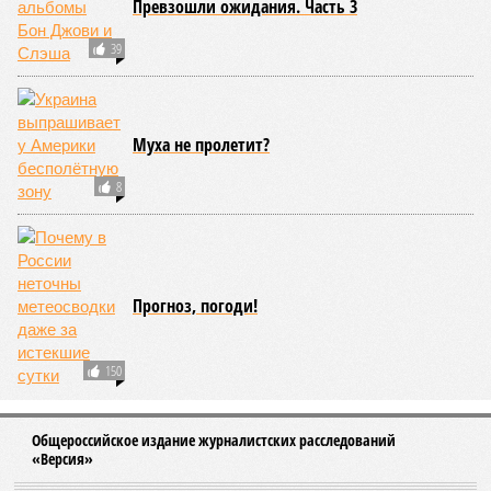
решения. По крайней мере так считает Святослав Голиков.
«Половченя, как замглавы управления беспилотных
систем и робототехники, выглядит пока всё же не
столько крышей, сколько ситуативной козой отпущения.
Посмотрим, будет ли дальнейшее развитие. Хотелось
бы»
, – указывает публицист.
Но ведь также назрели и изменения в самом образе
мыслей тех, кто принимает решения, и тех, кто располагает
ресурсами, которые бы неплохо уже пустить на развитие
страны. Кстати, в этом году Валерий Кустов пробился в
список Forbes и стал долларовым миллиардером. Нельзя
исключать, в том числе за счёт манипуляций с БПЛА.
«Казалось бы, «ЭФКО» приносит хороший доход, но
капиталисты увидели новую нишу, открытую
руководством России, готовым деньгами поощрять
местное производство беспилотников, и ринулись
«окучивать новую тему»,
– комментирует политолог
Михаил Юспа
.
«В итоге мы приходим к тому, что борьбу
с коррупцией самыми жёсткими мерами мы должны
совмещать с глубокой переработкой идеологии»
, –