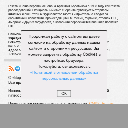
резюмирует эксперт.
Вадим Трухачёв, политолог
– Стоит ли удивляться тому, что импортозамещение по
ряду промышленной продукции или провалилось, или
оказалось недостаточным. В условиях военного времени
Продолжая работу с сайтом вы даете
тут явно речь должна идти не просто о хищениях. Как и в
согласие на обработку данных нашим
случае с белгородскими, курскими и брянскими
сайтом и сторонними ресурсами. Вы
чиновниками, «распилившими» укрепления по границе с
можете запретить обработку Cookies в
Украиной.
настройках браузера.
Пожалуйста, ознакомьтесь с
Александр Коц, военкор
«Политикой в отношении обработки
персональных данных»
– Ущерб, который их деятельность нанесла воюющей
.
армии, измерить невозможно. В войсках больше дембеля
ждут массовых поставок простых и надёжных
OK
отечественных БПЛА. Дроны – альфа и омега современной
войны. А Половченя и компания, наплевав на нужды
страны, набивали себе карманы госсредствами. Их
жадность откровенно поражает. Неужели думали, что
смогут вечно переклеивать шильдики на дронах и этого
никто не заметит и не начнёт задавать вопросы? По-