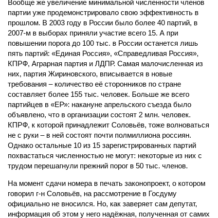
Вообще же увеличение минимальной численности членов
партии уже продемонстрировало свою эффективность в
прошлом. В 2003 году в России было более 40 партий, в
2007-м в выборах приняли участие всего 15. А при
повышении порога до 100 тыс. в России останется лишь
пять партий: «Единая Россия», «Справедливая Россия»,
КПРФ, Аграрная партия и ЛДПР. Самая малочисленная из
них, партия Жириновского, вписывается в новые
требования – количество её сторонников по стране
составляет более 155 тыс. человек. Больше же всего
партийцев в «ЕР»: накануне апрельского съезда было
объявлено, что в организации состоят 2 млн. человек.
КПРФ, к которой принадлежит Соловьёв, тоже волноваться
не с руки – в ней состоят почти полмиллиона россиян.
Однако остальные 10 из 15 зарегистрированных партий
похвастаться численностью не могут: некоторые из них с
трудом перешагнули прежний порог в 50 тыс. членов.
На момент сдачи номера в печать законопроект, о котором
говорил г-н Соловьёв, на рассмотрение в Госдуму
официально не вносился. Но, как заверяет сам депутат,
информация об этом у него надёжная, полученная от самих