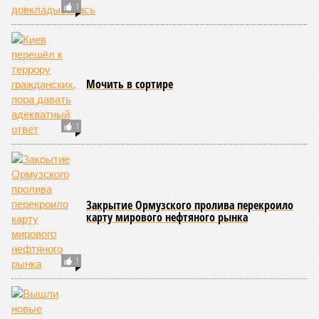
Алексей Чадаев приводит такой пример:
«Стоит задача –
сделать полностью российский моторчик. Ты можешь
выточить ротор и статор, но в России вообще не
производится неодимовая пыль, из которой делаются
магниты». «Запуск такого производства, чтобы оно
было экономически эффективным, – это годы и
миллиарды»
, – констатирует эксперт.
Но ведь как раз годы с миллиардами и имелись в
распоряжении государства! Стоит напомнить, что
программа импортозамещения была принята в 2014 году, то
есть 12 лет назад. К 2020-му кабинет предполагал снизить
показатели импортозависимости с исходных 70–90 до 50–
60%. На дворе 2026-й – во многих отечественных отраслях
производители только и заняты тем, что переклеивают
шильдики. Или программа импортозамещения изначально
предполагалась как чистой воды очковтирательство, или
ответственные за неё люди предпочитали не ограничивать
себя в сроках на её реализацию.
Но, может быть, что-то начнёт решительно меняться в этой
сфере с пресловутого дела «ЭФКО»? Вероятны кадровые