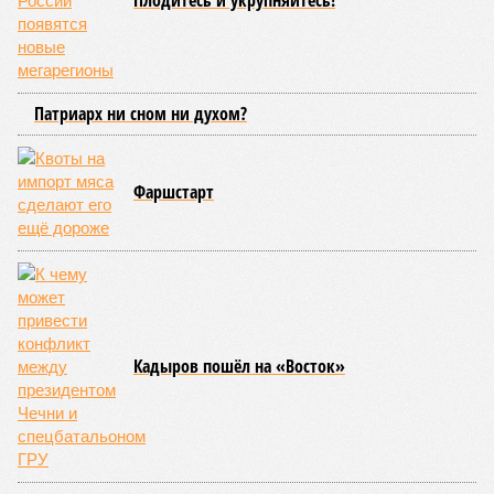
Обычная практика
Многие комментаторы призвали суд оценить выявленную
махинацию не как мошенничество, а как государственную
измену. Впрочем, было озвучено и другое мнение.
«В случае Кустова и компании речь ведь идёт об очень,
мягко говоря, небедных людях. У них не было мотивации
крысить по мелочи из бюджета Минпромторга. Но они
откровенно не справились со сложным технологическим и
производственным проектом, взяв к тому времени на
себя огромные обязательства, в том числе и перед
руководством страны, а когда подошли сроки, занялись
«схемами», чтобы отчитаться. На чём их и поймали»
–
так объясняет коллизию политолог, руководитель НПЦ
«Ушкуйник», занимающегося разработкой беспилотных
систем,
Алексей Чадаев
.
По его словам, производители дронов всё время
оказываются между двух огней:
«Есть позиция
Минобороны, которому плевать, из чего сделан дрон,