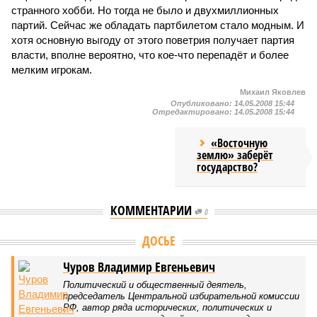
странного хобби. Но тогда не было и двухмиллионных
партий. Сейчас же обладать партбилетом стало модным. И
хотя основную выгоду от этого поветрия получает партия
власти, вполне вероятно, что кое-что перепадёт и более
мелким игрокам.
Михаил Яковлев
Опубликовано:
14.05.2008 15:44
Отредактировано:
14.05.2008 15:44
«Восточную
землю» заберёт
государство?
КОММЕНТАРИИ
0
Версия
//
Конфликт
//
Импортозамещение беспилотников оказалось
мошеннической схемой?
24
Эрзац-дрон
Импортозамещение беспилотников оказалось