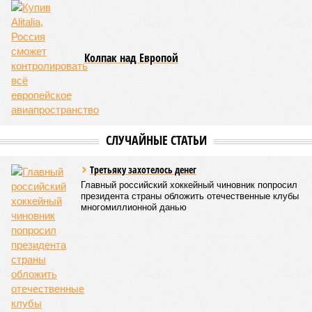
лишь бы он нормально летел и стоил вменяемых денег. И
есть позиция Минпромторга, который жёстко загоняет
производителей в локализацию». «Многие делают так:
заказывают у российских производителей
комплектующих небольшие партии специально «под
Минпромторг», чтобы показать на выставке или
полигоне и потом сертифицировать «полностью
российский дрон», но в массовых партиях для поставок
военным всё равно используют Китай»
, – добавляет
Чадаев.
О том же говорит и политолог, создатель конструкторского
бюро «Валькирия» по производству БПЛА
Дмитрий
Раевский
.
«Наценка на китайские комплектующие – это
вообще основная и единственная схема, как
производители дронов зарабатывают деньги. Дело в
том, что МО разрешает минимальную наценку в 20%. И
при этом не пропускает многие дополнительные
расходы. Например, зарплаты инженеров по разработке
дронов и программистов по рынку уже приближаются к
500 тыс. рублей в месяц. А МО пропускает максимум 160