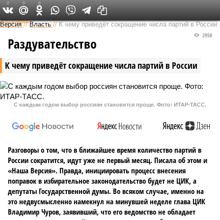
0
0
0
Федеральный выпуск
Версия
//
Власть
//
К чему приведёт сокращение числа партий в России
2950
Раздувательство
К чему приведёт сокращение числа партий в России
С каждым годом выбор россиян становится проще. Фото: ИТАР-ТАСС.
Разговоры о том, что в ближайшее время количество партий в
России сократится, идут уже не первый месяц. Писала об этом и
«Наша Версия». Правда, инициировать процесс внесения
поправок в избирательное законодательство будет не ЦИК, а
депутаты Государственной думы. Во всяком случае, именно на
это недвусмысленно намекнул на минувшей неделе глава ЦИК
Владимир Чуров, заявивший, что его ведомство не обладает