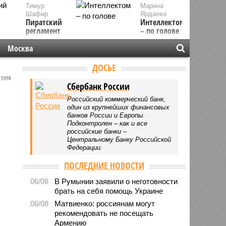
Тимур
Марина
Шафир
Ярдаева
Пиратский
Интеллектом
регламент
– по голове
Москва
ДОСЬЕ
5998
Сбербанк России
Российский коммерческий банк,
один из крупнейших финансовых
банков России и Европы.
Подконтролен – как и все
российские банки –
Центральному Банку Российской
Федерации.
ПОСЛЕДНИЕ НОВОСТИ
06/08
В Румынии заявили о неготовности
брать на себя помощь Украине
06/08
Матвиенко: россиянам могут
рекомендовать не посещать
Армению