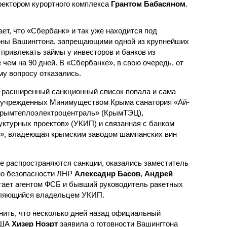
ректором курортного комплекса
Грантом Бабасяном
.
т, что «Сбербанк» и так уже находится под
оны Вашингтона, запрещающими одной из крупнейших
привлекать займы у инвесторов и банков из
чем на 90 дней. В «Сбербанке», в свою очередь, от
му вопросу отказались.
в расширенный санкционный список попала и сама
ри учрежденных Минимуществом Крыма санатория «Ай-
Крымтеплоэлектроцентраль» (КрымТЭЦ),
ктурных проектов» (УКИП) и связанная с банком
», владеющая крымским заводом шампанских вин
ые распространяются санкции, оказались заместитель
но безопасности ЛНР
Алексаднр Басов
,
Андрей
тает агентом ФСБ и бывший руководитель ракетных
вляющийся владельцем УКИП.
мнить, что несколько дней назад официальный
США
Хизер Ноэрт
заявила о готовности Вашингтона