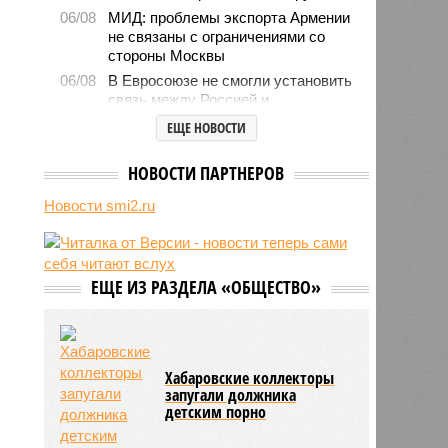
06/08
МИД: проблемы экспорта Армении
не связаны с ограничениями со
стороны Москвы
06/08
В Евросоюзе не смогли установить
связь между Россией и
миграционным кризисом в Сеуте
ЕЩЕ НОВОСТИ
06/08
Ямпольская объяснила причины
проблем с поступлением в
НОВОСТИ ПАРТНЕРОВ
ведущие вузы страны
Новости smi2.ru
06/08
Euractiv: закрытие границы с
Россией спровоцировало спад
экономики Финляндии
06/08
Минобрнауки осенью примет
ЕЩЕ ИЗ РАЗДЕЛА «ОБЩЕСТВО»
решение о правилах приёма на
платные места в вузах
Хабаровские коллекторы
запугали должника
детским порно