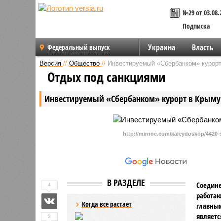
№29 от 03.08.
Подписка
Украина
Власть
Федеральный выпуск
Версия
//
Общество
//
Инвестируемый «Сбербанком» курорт
Отдых под санкциями
Инвестируемый «Сбербанком» курорт в Крыму
http://mirnoe.com/kaleydoskop/4420-
В РАЗДЕЛЕ
Соедине
4
работаю
Когда все растает
главны
являетс
2