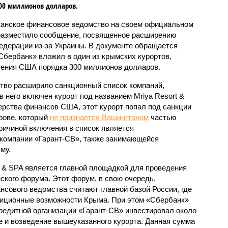
00 миллионов долларов.
анское финансовое ведомство на своем официальном
азместило сообщение, посвященное расширению
едерации из-за Украины. В документе обращается
«Сбербанк» вложил в один из крымских курортов,
чения США порядка 300 миллионов долларов.
тво расширило санкционный список компаний,
в него включен курорт под названием Mriya Resort &
рства финансов США, этот курорт попал под санкции
рове, который
не признается Вашингтоном
частью
ричиной включения в список является
 компании «Гарант-СВ», также занимающейся
му.
t & SPA является главной площадкой для проведения
ского форума. Этот форум, в свою очередь,
сового ведомства считают главной базой России, где
тиционные возможности Крыма. При этом «Сбербанк»
едитной организации «Гарант-СВ» инвестировал около
е и возведение вышеуказанного курорта. Данная сумма