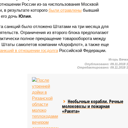
отношении России из-за «использования Москвой
, в результате которого
были отравлены
бывший
 его дочь
Юлия
.
та санкций было отложено Штатами на три месяца для
ятельств. Ограничения из второго блока предполагают
актически полное прекращение товарооборота между
в Штаты самолетов компании «Аэрофлот», а также еще
анкций в отношении госдолга
Российской Федерации.
Игорь Вячк
Опубликовано:
09.11.2018 
Отредактировано:
09.11.2018 
Необычные корабли. Речные
молоковозы и пожарная
«Ракета»