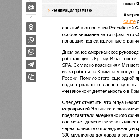
около 3
Реанимация трамваю
Америк
2
сайте
р
санкций в отношении Российской Ф
особое внимание на тот факт, что 
попавших под санкционные ограни
Днем ранее американское руководс
работающих в Крыму. В частности, 
SPA. Согласно пояснениям Министе
из-за работы на Крымском полуост
России. Помимо этого, еще одной п
подконтрольность данного курорта
«незаконной» деятельностью в Кры
Следует отметить, что Mriya Resor
мероприятий Ялтинского экономиче
представители американского финан
она может демонстрировать инвес
через полностью принадлежащий кр
300 миллионов долларов в развити