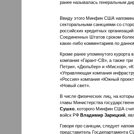
ранее называлась генеральным ди
Ввиду этого Минфин США напоминае
секторальными санкциями со стор
российских кредитных организаций 
Соединенных Штатов сроком более 
каких-либо комментариев по данно
Кроме ранее упомянутого курорта 
компания «Гарант-СВ», а также т
Петри», «Дюльбер» и «Мисхор», «
«Управляющая компания инфрастру
«Россия» компания «Южный проект
«Новый свет».
В числе физических лиц, на котор
главы Министерства государствен
Сушко
, которого Минфин США счи
войск РФ
Владимир Зарицкий
, я
Говоря про санкции, следует напо
представитель Госдепартамента 