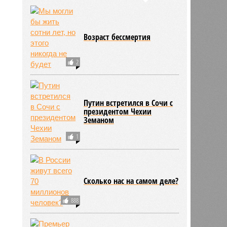
Возраст бессмертия
2
Путин встретился в Сочи с
президентом Чехии
Земаном
1
Сколько нас на самом деле?
888