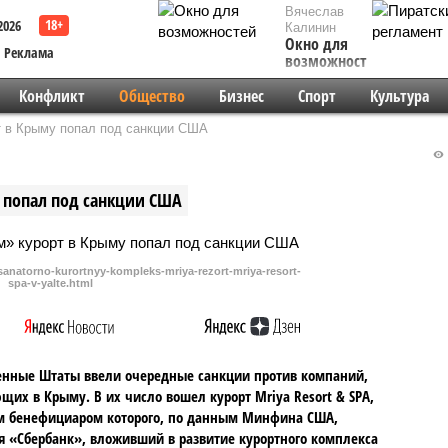
Вячеслав
2026
Калинин
Окно для
Реклама
возможностей
Конфликт
Общество
Бизнес
Спорт
Культура
 в Крыму попал под санкции США
 попал под санкции США
sanatorno-kurortnyy-kompleks-mriya-rezort-mriya-resort-
spa-v-yalte.html
нные Штаты ввели очередные санкции против компаний,
щих в Крыму. В их число вошел курорт Mriya Resort & SPA,
м бенефициаром которого, по данным Минфина США,
я «Сбербанк», вложивший в развитие курортного комплекса