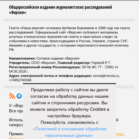
4
Общероссийское издание журналистских расследований
«Версия»
Газета «Наша версия» основана Артёмом Боровиком в 1998 году как газета
расследований. Официальный сайт «Версия» публикует материалы
штатных и внештатных журналистов газеты и пристально следит за
событиями и новостями, происходящими в России, Украине, странах СНГ,
Америке и других государств, с которыми пересекается внешняя политика
РФ.
Наименование:
Cетевое издание «Версия»
Продолжая работу с сайтом вы даете
Учредитель:
ООО «Версия»,
Главный редактор:
Горевой Р. Г.
согласие на обработку данных нашим
Регистрационный номер Роскомнадзора:
ЭЛ № ФС 77 - 72681 от
04.05.2018 г.
сайтом и сторонними ресурсами. Вы
Адрес электронной почты и телефон редакции:
versia@versia.ru,
можете запретить обработку Cookies в
+74952760348
настройках браузера.
Пожалуйста, ознакомьтесь с
«Политикой в отношении обработки
персональных данных»
© «Версия»
18+