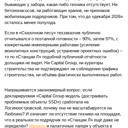
бывающих у забора, какая-либо техника отсутствует. Ни
бетононасосов, ни работающих кранов, ни признаков
мобилизации подрядчиков. При том, что до «декабря 2026»
осталось менее полугода.
Если в «Сказочном лесу» техзаказчик публично
отчитывался о поэтапной готовности – 90%, затем 97%, с
конкретными инженерными работами (усиление
монолитных конструкций, устранение проектных ошибок) –
то по «Станции Л» подобной публичной отчётности
дольщики не видят. Ни Capital Group, ни кураторы
строительства не подтверждают ни соблюдения графика
строительства, ни объёма фактически выполненных работ.
Напрашивается закономерный вопрос: если
декларируемая «Capital Group модель (достраивать
проблемные объекты SSD») сработала на
Лосиноостровской, почему она не масштабируется на
Люблино? И означает ли отсутствие техники на площадке,
что в реальности подрядчик по «Станции Л» ещё даже не
определён?
Митинги
и палаточные лагеря у объекта в