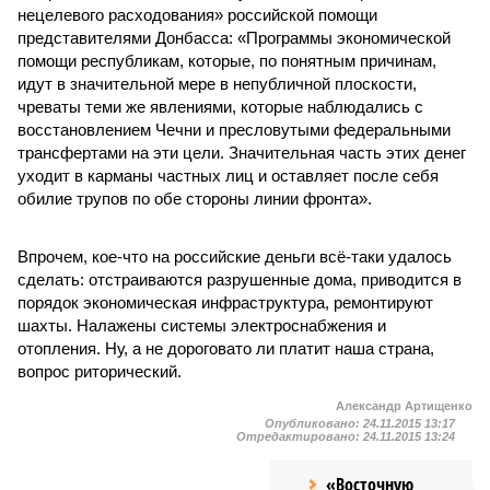
нецелевого расходования» российской помощи
представителями Донбасса: «Программы экономической
помощи республикам, которые, по понятным причинам,
идут в значительной мере в непубличной плоскости,
чреваты теми же явлениями, которые наблюдались с
восстановлением Чечни и пресловутыми федеральными
трансфертами на эти цели. Значительная часть этих денег
уходит в карманы частных лиц и оставляет после себя
обилие трупов по обе стороны линии фронта».
Впрочем, кое-что на российские деньги всё-таки удалось
сделать: отстраиваются разрушенные дома, приводится в
порядок экономическая инфраструктура, ремонтируют
шахты. Налажены системы электроснабжения и
отопления. Ну, а не дороговато ли платит наша страна,
вопрос риторический.
Александр Артищенко
Опубликовано:
24.11.2015 13:17
Отредактировано:
24.11.2015 13:24
«Восточную