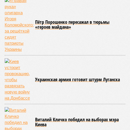
Да, наша любимая маленькая планета может быть
единственной, где в пределах Солнечной системы есть
полноценная жизнь, но Земля также регулярно пытается
эту жизнь уничтожить. Так уж вышло, что внутренние
процессы на планете включают в себя всевозможные
геологические, метеорологические и физические явления,
которые для человека довольно опасны. Или попросту
смертельны. И вот несколько тому примеров.
Все стихии сразу
Около 100 лет назад в Поднебесной приключилось то, что
у нас назвали бы тридцатью тремя несчастьями. Страну
последовательно поразили: многолетняя засуха, страшный
паводок, невероятные ливни. Несколько миллионов
человек не пережили этот разгул стихий. Вот что тогда
приключилось.
Зима 1931 года выдалась в Китае чрезвычайно
продолжительной и суровой. Снега образовалось огромное
количество – казалось бы, хороший знак после периода