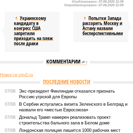
Опубликовано:
07.08.2026 11:09
Отредактировано:
07.08.2026 11:09
Украинскому
Попытки Запада
кандидату в
рассорить Москву и
конгресс США
Астану назвали
запретили
бесперспективными
приходить на пляж
после драки
КОММЕНТАРИИ
0
Новости smi2.ru
Версия
//
Общество
//
Земля уже не раз показывала человечеству свой
крутой нрав – когда покажет снова?
735
Последние времена
Земля уже не раз показывала человечеству свой крутой
нрав – когда покажет снова?