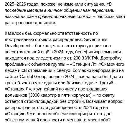
2025–2026 годах, похоже, не изменили ситуацию.
«В
последние месяцы в личном общении нам перестали
называть даже ориентировочные сроки»
, – рассказывают
расстроенные дольщики.
Казалось бы, формально ответственность по
достраиванию объекта распределена. Seven Suns
Development – банкрот, часть его структур признана
несостоятельной ещё в 2024 году, бенефициар компании
находится под следствием по ст. 200.3 УК РФ. Достройку
проблемных объектов группы – «Станции Л», «Сказочного
леса» и «В стремлении к свету», согласно информации на
сайтах Capital Group, осенью 2024 г. взяла на себя. Два из
трёх объектов уже сданы или близки к сдаче. Третий –
«Станция Л», крупнейший по числу пострадавших
дольщиков (3908 квартир в пяти корпусах) – по факту
остаётся стройплощадкой без стройки. Возникает вопрос:
распространяется ли договорённость 2024 года на
«Станцию Л» в полном объёме или приоритет отдан
объектам мешей сложности и меньшего масштаба?