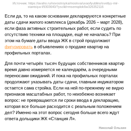
Источник: https://avaho.ru/novostroyka/moskva/uvao/lyublino/svetlyy-mir-
stantsiya-l/9303640/?ysclid=msemqdok6w326352116
Если да, то на каком основании декларируются конкретные
даты сдачи жилого комплекса (декабрь 2026 – март 2028),
если фаза активных строительных работ, если судить по
отсутствию техники на площадке, ещё не началась? При
этом на бумаге даты ввода ЖК в строй продолжают
фигурировать
в объявлениях о продаже квартир на
профильных порталах.
Для почти четырёх тысяч будущих собственников квартир
время давно измеряется не календарём, а очередными
переносами ожиданий. И пока на профильных порталах
продолжают указывать даты сдачи, главным индикатором
остается сама стройка. Если на ней по-прежнему не видно
признаков масштабных работ, то неизбежно возникает
вопрос: не превращаются ли сроки ввода в декларацию,
которая все больше расходится с реальным положением
дел? Именно на этот вопрос сегодня больше всего ждут
ответа дольщики ЖК «Станция Л».
Николай Ольхин