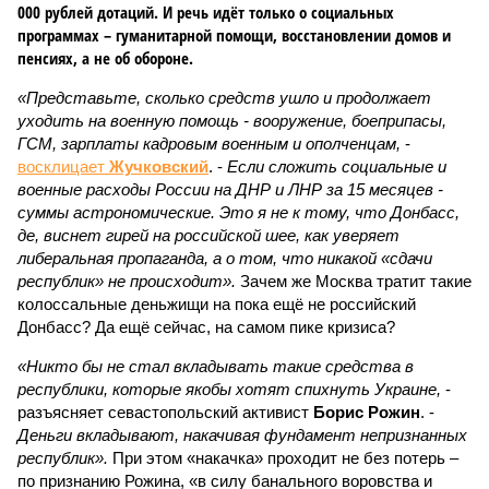
000 рублей дотаций. И речь идёт только о социальных
программах – гуманитарной помощи, восстановлении домов и
пенсиях, а не об обороне.
«Представьте, сколько средств ушло и продолжает
уходить на военную помощь - вооружение, боеприпасы,
ГСМ, зарплаты кадровым военным и ополченцам,
-
восклицает
Жучковский
. -
Если сложить социальные и
военные расходы России на ДНР и ЛНР за 15 месяцев -
суммы астрономические. Это я не к тому, что Донбасс,
де, виснет гирей на российской шее, как уверяет
либеральная пропаганда, а о том, что никакой «сдачи
республик» не происходит».
Зачем же Москва тратит такие
колоссальные деньжищи на пока ещё не российский
Донбасс? Да ещё сейчас, на самом пике кризиса?
«Никто бы не стал вкладывать такие средства в
республики, которые якобы хотят спихнуть Украине,
-
разъясняет севастопольский активист
Борис Рожин
. -
Деньги вкладывают, накачивая фундамент непризнанных
республик».
При этом «накачка» проходит не без потерь –
по признанию Рожина, «в силу банального воровства и