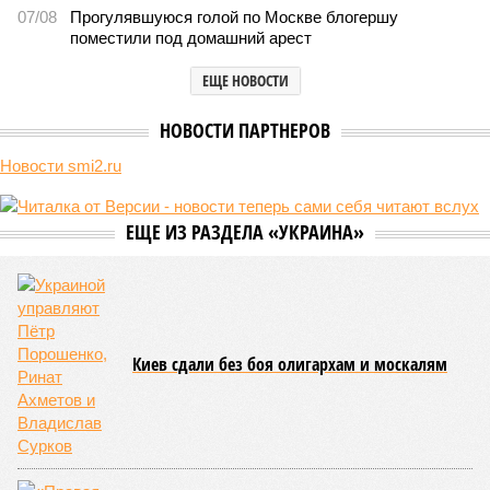
Земля уже не раз показывала человечеству свой крутой нрав – когда
покажет снова? (фото: АР-ТАСС)
Природа постоянно вступает в противоречие с нами. Ведь пока
она стремится всё на планете держать в балансе, человечество
не особенно церемонится с окружающей средой. Самые
массовые катастрофы в прошлом – какими они были? Какие
ждут нас со дня на день и чем грозят?
Рассказ
Стивена Кинга
, в котором описывались
последствия очередного апокалипсиса, искусственно
вызванного группой биологов, называется «Конец всей
этой мерзости». В реальной жизни участия пытливых
исследователей в организации конца света может не
понадобиться: природа сама разберётся, как и где
уменьшить масштабы человеческой популяции.
(фото: en.wikipedia.org)