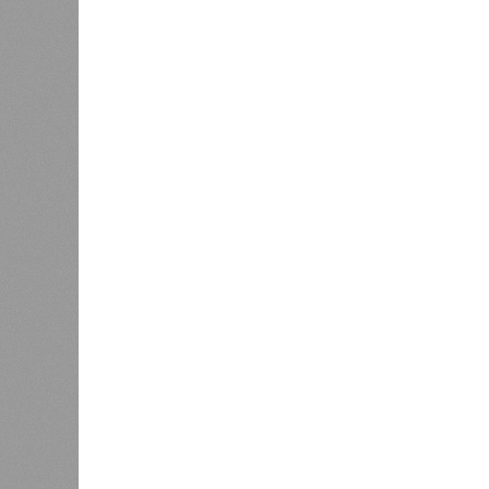
2 млн человек остались без крова,
спровоцированной катастрофой па
Третье место по кровожадности в р
бедствий занимает смертоносный ц
ставший самым мощным среди себе
наблюдений. Он поразил территори
тогда называвшейся Восточным Пак
штата Западная Бенгалия. Шторма 
полумиллиона человек.
Кажется, стремящаяся сохранить с
знала о том, какие именно страны 
«грязными» в плане производств, 
их демографию. А как ещё объяснить
природных катастроф почти все ме
разразившиеся в Индии, Пакистане
характерно, Россию и Европу подо
не затрагивали, здесь беды были 
голод и масштабные эпидемии вро
погибших) или «испанки» (по разным