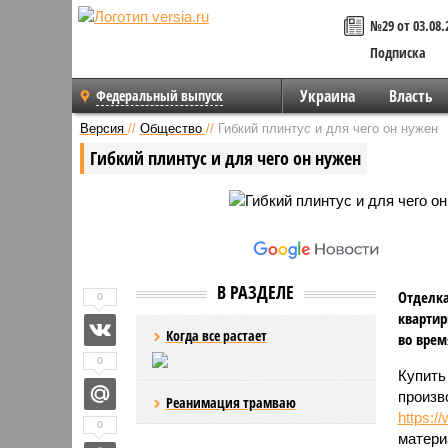
№29 от 03.08.
Подписка
Украина
Власть
Федеральный выпуск
Версия
//
Общество
//
Гибкий плинтус и для чего он нужен
Гибкий плинтус и для чего он нужен
В РАЗДЕЛЕ
Отделка
0
квартир
Когда все растает
во врем
0
Купить
произв
Реанимация трамваю
https:/
0
матери