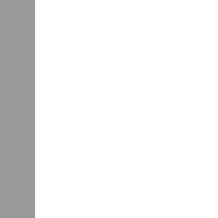
тремя несчастьями. Страну послед
паводок, невероятные ливни. Неск
стихий. Вот что тогда приключилось
Зима 1931 года выдалась в Китае 
образовалось огромное количество
суши, продолжавшегося с 1928-го. 
устремился в реки, начался небы
наводнением, которое обильные вес
преобразовалось в массовый потоп
циклонами. Последствия оказались
территорию в 180 тыс. квадратных 
Курским или Калужским областям, 
В общем, недаром события 1931-го
смертоносных стихийных бедствий,
пострадавших в тот год достигло 5
составило 4 миллиона. Впрочем, для
года вода прорвала многочисленны
Северный Китай, так как местность
препятствий на своём пути, уничто
квадратных километров (а это бол