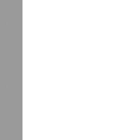
Право на память
особенн
катастр
0
на день
Расск
0
очеред
биолог
жизни 
света 
где ум
Энергообман
Да, на
единст
(фото: en.wikipedia.org)
полноц
жизнь 
планете включают в себя всевозмо
явления, которые для человека до
несколько тому примеров.
Все стихии сразу
Около 100 лет назад в Поднебесно