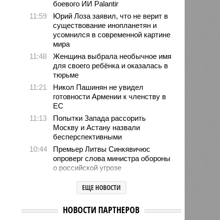
боевого ИИ Palantir
11:59
Юрий Лоза заявил, что не верит в
существование инопланетян и
усомнился в современной картине
мира
11:48
Женщина выбрала необычное имя
для своего ребёнка и оказалась в
тюрьме
11:21
Никол Пашинян не увидел
готовности Армении к членству в
ЕС
11:13
Попытки Запада рассорить
Москву и Астану назвали
бесперспективными
10:44
Премьер Литвы Синкявичюс
опроверг слова министра обороны
о российской угрозе
10:39
Украинскому кандидату в конгресс
ЕЩЕ НОВОСТИ
США запретили приходить на
пляж после драки
НОВОСТИ ПАРТНЕРОВ
10:33
Аргентина и Мексика поддержали