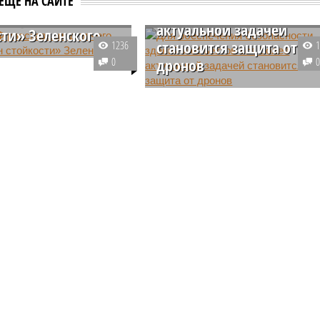
ЕЩЕ НА САЙТЕ
объектов все более
го нужен «план
актуальной задачей
сти» Зеленского
становится защита от
1236
ойкости»,
0
дронов
нный украинским
 Владимиром
Дроны, благодаря своей
м, представляет собой
доступности и простоте
еству свой крутой нрав – когда покажет снова?
й набор болезненных
использования, могут стать
, направленный на
инструментом не только для
е его власти.
легитимных задач, таких как
 крутой нрав – когда покажет снова?
видеосъемка и доставка товаров
но и для различных
противоправных действий. Они
могут использоваться для сбора
овечеству свой крутой нрав – когда покажет снова?
разведывательной информации,
(фото: АР-ТАСС)
проведения атак на критическую
инфраструктуру или даже для
нарушения частной жизни.
 постоянно вступает в противоречие с нами. Ведь пока она
ся всё на планете держать в балансе, человечество не