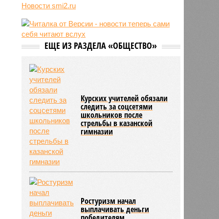
Инфантино после его промаха с
Новости smi2.ru
попыткой продать долю ЧМ
10:28
Крупнейшие финансовые
компании США на Уолл-стрит
подверглись массированной
ЕЩЕ ИЗ РАЗДЕЛА «ОБЩЕСТВО»
кибератаке
10:28
В результате вооружённого
нападения на школу в Таиланде
погибли 7 человек
10:02
Знаменитый район Брайтон-Бич
Курских учителей обязали
попал в зону риска из-за
следить за соцсетями
смертельного вируса Бурбон
школьников после
стрельбы в казанской
гимназии
Ростуризм начал
выплачивать деньги
победителям