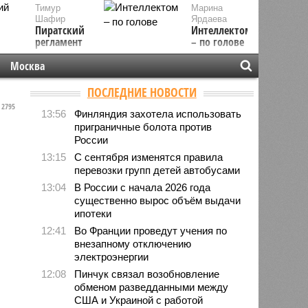
Тимур
Марина
Шафир
Ярдаева
Пиратский
Интеллектом
регламент
– по голове
Москва
ПОСЛЕДНИЕ НОВОСТИ
2795
13:56
Финляндия захотела использовать
приграничные болота против
России
13:15
С сентября изменятся правила
перевозки групп детей автобусами
13:04
В России с начала 2026 года
существенно вырос объём выдачи
ипотеки
12:41
Во Франции проведут учения по
внезапному отключению
электроэнергии
12:08
Пинчук связал возобновление
обменом разведданными между
США и Украиной с работой