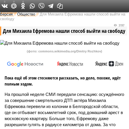
0
0
0
Федеральный выпуск
Версия
//
Общество
//
Для Михаила Ефремова нашли способ выйти на
свободу
3197
Для Михаила Ефремова нашли способ выйти на свободу
(фото: commons.wikimedia.org/Dmitry Rozhkov)
Пока ещё об этом стесняются рассказать, но дело, похоже, идёт
полным ходом.
На прошлой неделе СМИ передали сенсацию: осуждённого
за совершение смертельного ДТП актёра Михаила
Ефремова перевели из колонии в Белгородской области,
где он отбывает восьмилетний срок, под домашний арест в
московскую квартиру. Больше того, Ефремову даже
разрешили гулять в радиусе километра от дома. За что