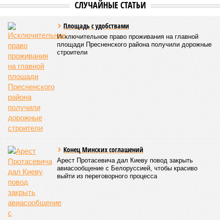
у нас назвали бы тридцатью тремя несчастьями. Страну
последовательно поразили: многолетняя засуха, страшный
паводок, невероятные ливни. Несколько миллионов
человек не пережили этот разгул стихий. Вот что тогда
приключилось.
Зима 1931 года выдалась в Китае чрезвычайно
продолжительной и суровой. Снега образовалось огромное
количество – казалось бы, хороший знак после периода
великой суши, продолжавшегося с 1928-го. Но всё
обратилось катастрофой. Снег растаял, устремился в реки,
начался небывалый паводок, быстро обернувшийся
страшным наводнением, которое обильные весенние ливни
только усугубили. К июню всё это преобразовалось в
массовый потоп, в июле же Китай в дополнение накрыло
сразу девятью циклонами. Последствия оказались
невообразимыми: наводнение погребло под собой
территорию в 180 тыс. квадратных километров, что равно
по площади Карелии, шести Курским или Калужским
областям, десятку Чуваший.
В общем, недаром события 1931-го находятся на первом