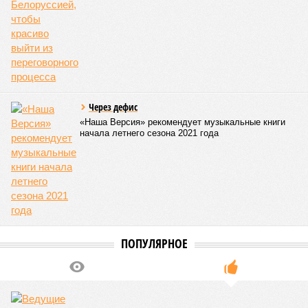
месте в списке самых смертоносных стихийных бедствий,
когда-либо происходивших на планете. Число
пострадавших в тот год достигло 53 млн человек, число
погибших, по некоторым оценкам, составило 4 миллиона.
Впрочем, для Китая подобное не в новинку. Так, в сентябре
1887 года вода прорвала многочисленные дамбы на реке
Хуанхэ и быстро залила почти весь Северный Китай, так
как местность там довольно низменная, и потоп просто не
встречал препятствий на своём пути, уничтожая деревни и
целые города. Водой залило 130 тыс. квадратных
километров (а это больше территорий Оренбургской или
Кировской областей), 2 млн человек остались без крова,
ещё столько же погибли в результате спровоцированной
катастрофой пандемии.
Третье место по кровожадности в рейтинге стихийных
бедствий занимает смертоносный циклон Бхола 1970 года,
ставший самым мощным среди себе подобных за всю
историю наблюдений. Он поразил территории современной
Бангладеш, тогда называвшейся Восточным Пакистаном, и
индийского штата Западная Бенгалия. Шторма унесли
жизни полумиллиона человек.