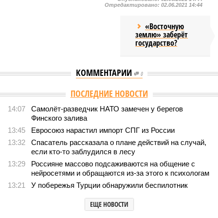
Отредактировано:
02.06.2021 14:44
«Восточную
землю» заберёт
государство?
КОММЕНТАРИИ
0
Версия
//
Общество
//
Земля уже не раз показывала человечеству свой
крутой нрав – когда покажет снова?
823
Последние времена
Земля уже не раз показывала человечеству свой крутой
нрав – когда покажет снова?