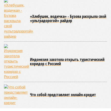
вызванного группой биологов, называется «Конец всей
этой мерзости». В реальной жизни участия пытливых
исследователей в организации конца света может не
понадобиться: природа сама разберётся, как и где
уменьшить масштабы человеческой популяции.
(фото: en.wikipedia.org)
Да, наша любимая маленькая планета может быть
единственной, где в пределах Солнечной системы есть
полноценная жизнь, но Земля также регулярно пытается
эту жизнь уничтожить. Так уж вышло, что внутренние
процессы на планете включают в себя всевозможные
геологические, метеорологические и физические явления,
которые для человека довольно опасны. Или попросту
смертельны. И вот несколько тому примеров.
Все стихии сразу
Около 100 лет назад в Поднебесной приключилось то, что