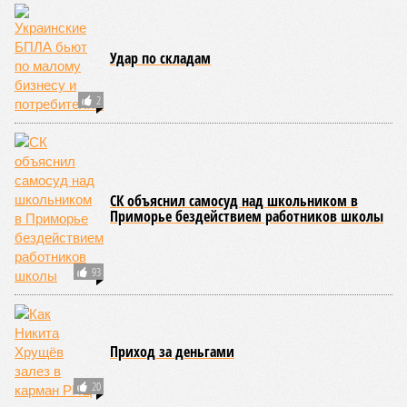
Средиземноморья. То есть в зоне риска уже не только
Поднебесная с Индией – не так ли?
«Бронзу» получают извержения супервулканов – «Наша
Версия» уже
писала
о том, что может случиться, если
окончательно проснётся знаменитый Йеллоустоун. Это
грозит не только уничтожением части Соединённых
Штатов, но и общепланетарной катастрофой вплоть до
возникновения «вулканической зимы». Флегрейские поля в
Италии, кстати, тоже не стоит сбрасывать со счетов. Равно
как и многие другие до поры спящие вулканические
районы.
Невидимый убийца
Упоминают эксперты и жару вкупе с засухой и
следующими отсюда лесными пожарами. Тут в группе
риска запад США, юг Европы, Австралия, Ближний Восток,
а также некоторые районы Бразилии и Африки к югу от
Сахары. Леса начинают гореть всё чаще и чаще,
достаточно посмотреть общемировую статистику; сотни
тысяч людей остаются без крова, десятки тысяч – гибнут.