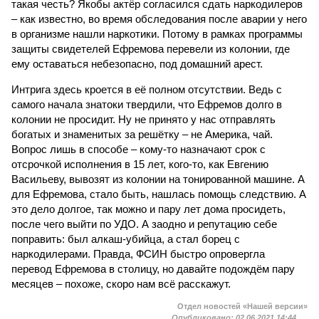
такая честь? Якобы актёр согласился сдать наркодилеров
– как известно, во время обследования после аварии у него
в организме нашли наркотики. Потому в рамках программы
защиты свидетелей Ефремова перевели из колонии, где
ему оставаться небезопасно, под домашний арест.
Интрига здесь кроется в её полном отсутствии. Ведь с
самого начала знатоки твердили, что Ефремов долго в
колонии не просидит. Ну не принято у нас отправлять
богатых и знаменитых за решётку – не Америка, чай.
Вопрос лишь в способе – кому-то назначают срок с
отсрочкой исполнения в 15 лет, кого-то, как Евгению
Васильеву, вывозят из колонии на тонированной машине. А
для Ефремова, стало быть, нашлась помощь следствию. А
это дело долгое, так можно и пару лет дома просидеть,
после чего выйти по УДО. А заодно и репутацию себе
поправить: был алкаш-убийца, а стал борец с
наркодилерами. Правда, ФСИН быстро опровергла
перевод Ефремова в столицу, но давайте подождём пару
месяцев – похоже, скоро нам всё расскажут.
Отдел новостей «Нашей версии»
Опубликовано:
02.06.2021 14:44