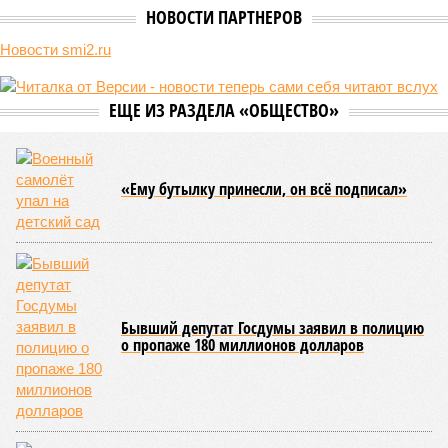
Земля уже не раз показывала человечеству свой крутой нрав – когда
покажет снова? (фото: АР-ТАСС)
Природа постоянно вступает в противоречие с нами. Ведь пока
она стремится всё на планете держать в балансе, человечество
не особенно церемонится с окружающей средой. Самые
массовые катастрофы в прошлом – какими они были? Какие
ждут нас со дня на день и чем грозят?
Рассказ
Стивена Кинга
, в котором описывались
последствия очередного апокалипсиса, искусственно