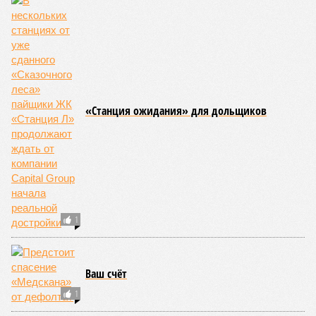
веке.
«Золото» получили землетрясения. К наиболее
сейсмоопасным регионам относится Тихоокеанское
вулканическое огненное кольцо, включающее Индонезию,
Японию и западное побережье Северной и Южной Америки.
Турция, Иран, Индия и Непал также расположены на очень
активных линиях разломов тектонических плит. Не
исключение и центральная часть США – причина в Нью-
Мадридском разломе в штате Миссури. Землетрясения
средней силы – явление, в общем-то, обычное и вполне
сносное, но периодически, раз в несколько столетий,
трясёт так, что мало не покажется никому. К примеру, в
самом конце 2004 года бахнуло близ побережья
индонезийского острова Суматра, а следом пошли
огромные, превышающие высоту 15 метров, волны. Итог –
250 тыс. погибших.
На втором месте в рейтинге A-Z Animals как раз цунами. В
этом плане к уязвимым регионам относятся: побережье
Индийского океана, тихо­океанские побережья Японии и
США, а также некоторые районы Карибского бассейна и