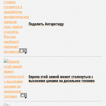
Кажется, стремящаяся сохранить свою чистоту природа
что-то знала о том, какие именно страны станут со
временем самыми «грязными» в плане производств, и
планомерно подтачивала их демографию. А как ещё
объяснить то, что в топ-10 природных катастроф почти все
места занимают бедствия, разразившиеся в Индии,
Пакистане, Бангладеш и Турции? Что характерно, Россию и
Европу подобные катастрофы никогда не затрагивали,
здесь беды были другими, включая массовый голод и
масштабные эпидемии вроде бубонной чумы (200 млн
погибших) или «испанки» (по разным оценкам, от 17,4 до
100 млн погибших во всём мире).
Когда земля – дыбом
Но это дела давно минувших дней. А что нам ждать в
дальнейшем? Авторы энциклопедии A-Z Animals,
основываясь на современных научных исследованиях и
глобальных тенденциях, составили свой список
потенциально самых смертоносных стихийных бедствий,
угрожающих человечеству непосредственно сейчас, в XXI