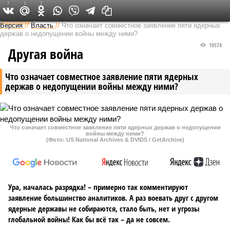
7
1
7
Федеральный выпуск
Версия
//
Власть
//
Что означает совместное заявление пяти ядерных
держав о недопущении войны между ними?
10574
Другая война
Что означает совместное заявление пяти ядерных
держав о недопущении войны между ними?
Что означает совместное заявление пяти ядерных держав о недопущении
войны между ними?
(Фото: US National Archives & DVIDS / GetArchive)
Ура, началась разрядка! – примерно так комментируют
заявление большинство аналитиков. А раз воевать друг с другом
ядерные державы не собираются, стало быть, нет и угрозы
глобальной войны! Как бы всё так – да не совсем.