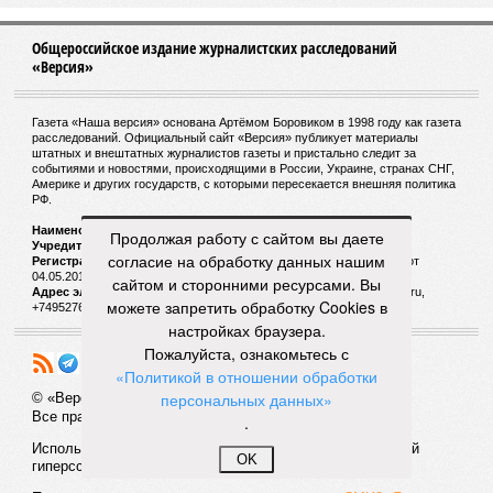
Общероссийское издание журналистских расследований
«Версия»
Газета «Наша версия» основана Артёмом Боровиком в 1998 году как газета
расследований. Официальный сайт «Версия» публикует материалы
штатных и внештатных журналистов газеты и пристально следит за
событиями и новостями, происходящими в России, Украине, странах СНГ,
Америке и других государств, с которыми пересекается внешняя политика
РФ.
Наименование:
Cетевое издание «Версия»
Продолжая работу с сайтом вы даете
Учредитель:
ООО «Версия»,
Главный редактор:
Горевой Р. Г.
согласие на обработку данных нашим
Регистрационный номер Роскомнадзора:
ЭЛ № ФС 77 - 72681 от
04.05.2018 г.
сайтом и сторонними ресурсами. Вы
Адрес электронной почты и телефон редакции:
versia@versia.ru,
можете запретить обработку Cookies в
+74952760348
настройках браузера.
Пожалуйста, ознакомьтесь с
«Политикой в отношении обработки
персональных данных»
© «Версия»
18+
Все права защищены
.
Использование материалов «Версии» без индексируемой
OK
гиперссылки запрещено