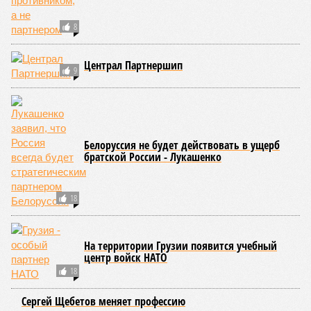
8
Централ Партнершип
9
Белоруссия не будет действовать в ущерб
братской России - Лукашенко
18
На территории Грузии появится учебный
центр войск НАТО
18
Сергей Щебетов меняет профессию