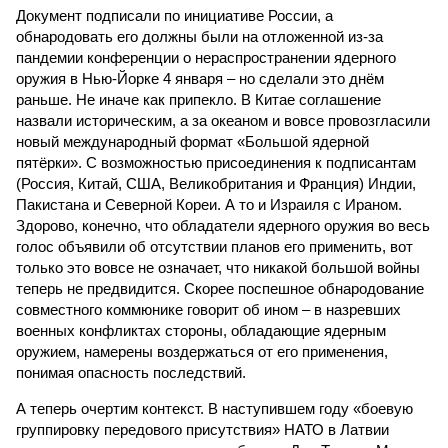
Документ подписали по инициативе России, а
обнародовать его должны были на отложенной из-за
пандемии конференции о нераспространении ядерного
оружия в Нью-Йорке 4 января – но сделали это днём
раньше. Не иначе как припекло. В Китае соглашение
назвали историческим, а за океаном и вовсе провозгласили
новый международный формат «Большой ядерной
пятёрки». С возможностью присоединения к подписантам
(Россия, Китай, США, Великобритания и Франция) Индии,
Пакистана и Северной Кореи. А то и Израиля с Ираном.
Здорово, конечно, что обладатели ядерного оружия во весь
голос объявили об отсутствии планов его применить, вот
только это вовсе не означает, что никакой большой войны
теперь не предвидится. Скорее поспешное обнародование
совместного коммюнике говорит об ином – в назревших
военных конфликтах стороны, обладающие ядерным
оружием, намерены воздержаться от его применения,
понимая опасность последствий.
А теперь очертим контекст. В наступившем году «боевую
группировку передового присутствия» НАТО в Латвии