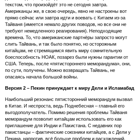
текстом, что произойдёт это не сегодня завтра.
Американцы же, в свою очередь, явно не настроены вот
прямо сейчас или завтра идти и воевать с Китаем из-за
Тайваня (имеется немало других поводов, но все они не
требуют немедленного реагирования). Неподходящие
времена. То, что американские партнёры запросто могут
слить Тайвань, и так было понятно, но осторожным
китайцам, не стремящимся явить миру сомнительную
боеспособность НОАК, позарез были нужны гарантии от
США. Теперь, после «пятистороннего меморандума», они,
по сути, получены. Можно возвращать Тайвань, не
опасаясь начала большой войны.
Версия 2 – Пекин принуждает к миру Дели и Исламабад
Наибольший резонанс пятисторонний меморандум вызвал
в Китае. И неспроста, ведь Поднебесная – главный его
выгодополучатель. Помимо решения проблемы Тайваня
меморандум позволит китайцам использовать его как
приглашение для Индии и Пакистана. С недавних пор
пакистанцы – фактические союзники китайцев, а с Дели у
Пекина, напротив, всё больше проблем и расхождений.