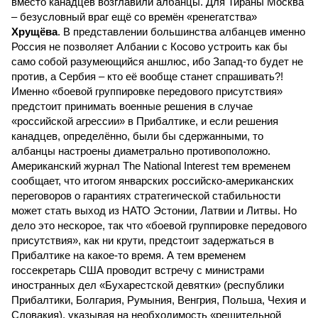
вместо канадцев возглавили албанцы. Для Тираны Москва
– безусловный враг ещё со времён «ренегатства»
Хрущёва
. В представлении большинства албанцев именно
Россия не позволяет Албании с Косово устроить как бы
само собой разумеющийся аншлюс, ибо Запад-то будет не
против, а Сербия – кто её вообще станет спрашивать?!
Именно «боевой группировке передового присутствия»
предстоит принимать военные решения в случае
«российской агрессии» в Прибалтике, и если решения
канадцев, определённо, были бы сдержанными, то
албанцы настроены диаметрально противоположно.
Американский журнал The National Interest тем временем
сообщает, что итогом январских российско-американских
переговоров о гарантиях стратегической стабильности
может стать выход из НАТО Эстонии, Латвии и Литвы. Но
дело это нескорое, так что «боевой группировке передового
присутствия», как ни крути, предстоит задержаться в
Прибалтике на какое-то время. А тем временем
госсекретарь США проводит встречу с министрами
иностранных дел «Бухарестской девятки» (республики
Прибалтики, Болгария, Румыния, Венгрия, Польша, Чехия и
Словакия), указывая на необходимость «решительной