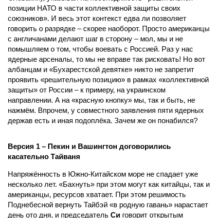
позиции НАТО в части коллективной защиты своих
союзников». И весь этот контекст едва ли позволяет
говорить о разрядке – скорее наоборот. Просто американцы
с англичанами делают шаг в сторону – мол, мы и не
помышляем о том, чтобы воевать с Россией. Раз у нас
ядерные арсеналы, то мы не вправе так рисковать! Но вот
албанцам и «Бухарестской девятке» никто не запретит
проявить «решительную позицию» в рамках «коллективной
защиты» от России – к примеру, на украинском
направлении. А на «красную кнопку» мы, так и быть, не
нажмём. Впрочем, у совместного заявления пяти ядерных
держав есть и иная подоплёка. Зачем же он понабился?
Версия 1 – Пекин и Вашингтон договорились
касательно Тайваня
Напряжённость в Южно-Китайском море не спадает уже
несколько лет. «Бахнуть» при этом могут как китайцы, так и
американцы, ресурсов хватает. При этом решимость
Поднебесной вернуть Тайбэй «в родную гавань» нарастает
день ото дня, и председатель
Си
говорит открытым