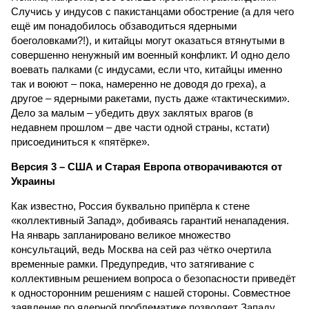
Случись у индусов с пакистанцами обострение (а для чего
ещё им понадобилось обзаводиться ядерными
боеголовками?!), и китайцы могут оказаться втянутыми в
совершенно ненужный им военный конфликт. И одно дело
воевать палками (с индусами, если что, китайцы именно
так и воюют – пока, намеренно не доводя до греха), а
другое – ядерными ракетами, пусть даже «тактическими».
Дело за малым – убедить двух заклятых врагов (в
недавнем прошлом – две части одной страны, кстати)
присоединиться к «пятёрке».
Версия 3 – США и Старая Европа отворачиваются от
Украины
Как известно, Россия буквально припёрла к стене
«коллективный Запад», добиваясь гарантий ненападения.
На январь запланировано великое множество
консультаций, ведь Москва на сей раз чётко очертила
временные рамки. Предупредив, что затягивание с
коллективным решением вопроса о безопасности приведёт
к односторонним решениям с нашей стороны. Совместное
заявление по ядерной проблематике позволяет Западу