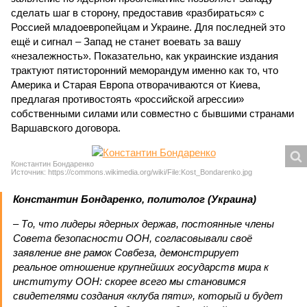
сделать шаг в сторону, предоставив «разбираться» с
Россией младоевропейцам и Украине. Для последней это
ещё и сигнал – Запад не станет воевать за вашу
«незалежность». Показательно, как украинские издания
трактуют пятисторонний меморандум именно как то, что
Америка и Старая Европа отворачиваются от Киева,
предлагая противостоять «российской агрессии»
собственными силами или совместно с бывшими странами
Варшавского договора.
Константин Бондаренко
Источник: https://commons.wikimedia.org/wiki/File:Kost_Bondarenko.jpg
Константин Бондаренко, политолог (Украина)
– То, что лидеры ядерных держав, постоянные члены
Совета безопасности ООН, согласовывали своё
заявление вне рамок Совбеза, демонстрирует
реальное отношение крупнейших государств мира к
институту ООН: скорее всего мы становимся
свидетелями создания «клуба пяти», который и будет