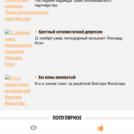
инициировать новый проект на территории Армении
подобно трамповскому TRIPP, где будет создана
европейская концессия для управления путями, а
доходы от эксплуатации путей будут делиться плюс-
минус в таком же соотношении, как с американцами
(74% – Вашингтону, 26% – Еревану).
Мирослава Регинская, публицист
– Довольно вероятным представляется вариант
развития событий, при котором после ухода РЖД
железные дороги Армении быстро обретут другого
спонсора. Вряд ли Пашинян стал бы провоцировать
РЖД совсем без гарантий. В сущности, это очередной
и привычный уже «слив» России бывшими союзниками.
Потерянные нами сателлиты ищут и обретают
новых хозяев, и никакая благодарность или даже
подаренная от щедрот Российского государства
значительная выгода их в этом не могут остановить.
Юрий Баранчик, политолог