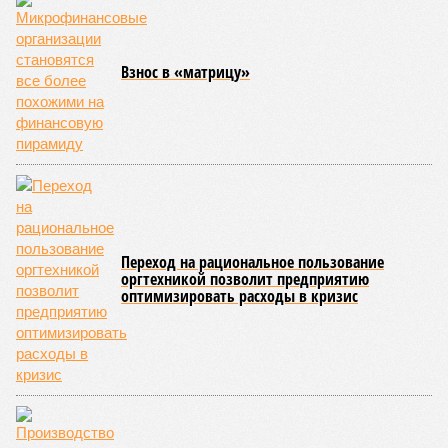
Неудивительно, что гендиректор РЖД
Белозёров
,
реагируя на словесные интервенции Пашиняна, выступил
со словно растерянно-обиженным комментарием. И,
кажется, стало только хуже. Как отметил менеджер, ЮКЖД
и РЖД
«последовательно и в полном объёме исполняют
взятые на себя обязательства в рамках концессионного
договора от 2008 года». «Концессия дала Армении
современную железную дорогу, при этом освободив
бюджет республики от затрат на её восстановление и
содержание. Дивиденды акционеру никогда не
выплачивались, вся прибыль шла на развитие железной
дороги»
, – добавил Белозёров.
И в самом деле. Российская сторона поставляла Армении
вагоны, по первому чиху ремонтировала пути, в том числе
повреждённые стихией, выплатила в казну закавказской
республики 15 млрд рублей налогов, пускала прибыль на
развитие местной железнодорожной инфраструктуры.
Из слов Белозёрова и приведённых фактов легко сделать
вывод о том, что ОАО «РЖД» занималось в Армении не