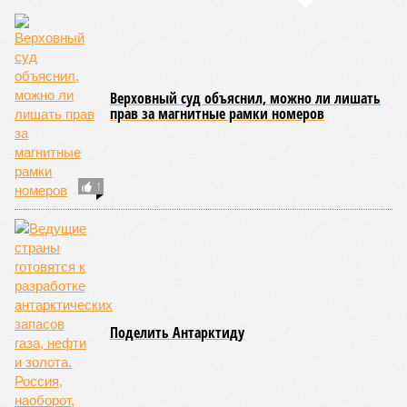
– Понятно, почему Пашинян хочет отжать актив
РЖД – в отместку за закрытие российских рынков. Ну
и вообще, чтобы ничего российского в стране не
осталось. Вместе с тем, если маленький Пашинян
отожмёт актив большой РЖД в маленькой Армении,
то о какой результативной внешней политике России
можно будет говорить в принципе?
Иван Дмитриев
Опубликовано:
08.08.2026 17:00
Отредактировано:
08.08.2026 17:00
Экс-президент
Посол ты на!
Финляндии
отказался признать
Россию угрозой для
Европы
КОММЕНТАРИИ
0
Новости smi2.ru
ДОСЬЕ