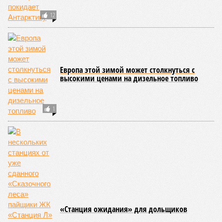
Дональд Трамп
Дональд Трамп – известный американский бизнесмен,
миллиардер, предприниматель и строительный
магнат. 45-й президент Соединенных Штатов
Америки, республиканец.
ПОСЛЕДНИЕ НОВОСТИ
14:07
Самолёт-разведчик НАТО замечен у берегов
Финского залива
13:45
Евросоюз нарастил импорт СПГ из России
13:32
Спасатель рассказала о плане действий на случай,
если кто-то заблудился в лесу
13:29
Россияне массово подсаживаются на общение с
нейросетями и обращаются из-за этого к психологам
13:21
У побережья Турции обнаружили беспилотник
ЕЩЕ НОВОСТИ
НОВОСТИ ПАРТНЕРОВ
Новости smi2.ru