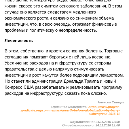
жизни; скорее это симптом основного заболевания. В этом
случае оно является следствием медленного
экономического роста и связано со снижением объема
инвестиций, что, в свою очередь, отражает финансовые
проблемы и политическую неопределенность.
Лечение есть
В этом, собственно, и кроется основная болезнь. Торговые
соглашения помогают бороться с ней лишь косвенно.
Увеличение расходов на инфраструктуру со стороны
правительства с целью напрямую стимулировать
инвестиции и рост кажутся более подходящим лекарством.
Но станет ли администрация Дональда Трампа и новый
Конгресс США разрабатывать и реализовывать программу
расходов на инфраструктуру, сказать пока сложно.
Алексей Свищёв
Оригинал материала:
https://www.project-
syndicate.org/commentary/growth-before-globalization-by-barry-
eichengreen-2016-11
Опубликовано:
24.11.2016 12:00
Отредактировано:
24.11.2016 12:00