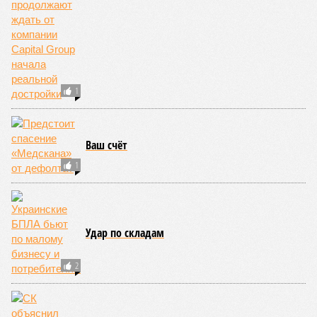
ЕЩЕ ИЗ РАЗДЕЛА «БИЗНЕС»
Золото обновило достигнутый в июне
текущего года минимум
Взнос в «матрицу»