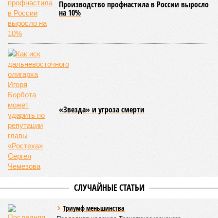
деловой активностью, а сугубой благотворительностью, не
инвестировало, а раздавало пожертвования, не
зарабатывало само, а давало зарабатывать другим и,
выходит, никак не гарантировало собственные интересы.
«Пока самая популярная в Армении точка зрения по
поводу будущего железных дорог рес­публики –
национализировать пути сообщения и, естественно,
ничего РЖД не компенсировать. Модернизация железных
дорог Армении за счёт России в Ереване считается
совершенно естественной»
, – указывает политолог
Андрей Суздальцев.
Вот только почему для менеджмента РЖД столь же
естественным считается вкладываться в закавказскую
«железку» тогда, когда на российских железных дорогах не
только
не решены
нынешние проблемы, но и постоянно
возникают
новые? Даст ли здесь свой комментарий
Белозёров?
Гарник Туманян, политолог
– Вероятно, в случае разрыва концессии Пашинян со
своими европейскими партнёрами могут