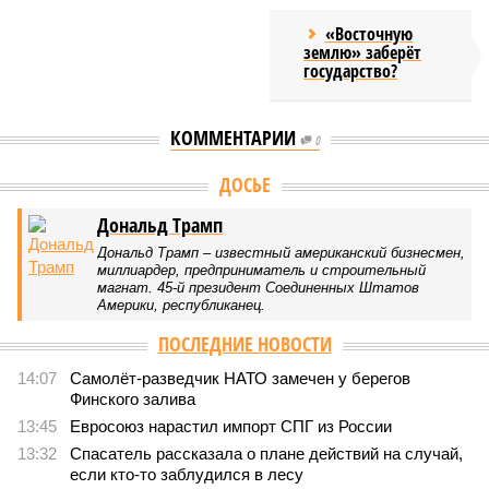
«Восточную
землю» заберёт
государство?
КОММЕНТАРИИ
0
Версия
//
Конфликт
//
Монополия вкладывалась-вкладывалась в
Армению и довкладывалась
41
РЖД против своей страны
Монополия вкладывалась-вкладывалась в Армению и
довкладывалась
Монополия вкладывалась-вкладывалась в Армению и довкладывалась
(фото: Deep Vision)