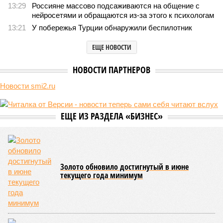
Премьер закавказской республики Никол Пашинян заявил, что
его страна может потребовать у Москвы до 2 млрд долларов
ежегодно за аренду Южно-Кавказской железной дороги (ЮКЖД).
В настоящий момент та эксплуатируется «дочкой» ОАО «РЖД»,
причём исключительно за российский счёт. И в
складывающейся ситуации, кажется, больше вопросов не к
Еревану, а к гендиректору монополии Олегу Белозёрову.
По мнению
Пашиняна
, он не высказал ничего из ряда вон
выходящего. Дескать, Ереван считает транспортную сеть
своей собственностью и теперь намерен просить за аренду
«железки» означенную сумму. При этом, как отмечают
эксперты, армянская сторона, выставляя этот счёт, не
раскрыла методику его калькуляции, то есть, получается,
взяла цифры с потолка. Отдельно стоит отметить, что
заключённый в 2008 году между Арменией и ОАО «РЖД»
концессионный договор, согласно которому российская
компания получила в управление «железку» республики до
2038-го, вероятно, вовсе не предусматривает такой
постановки вопроса.