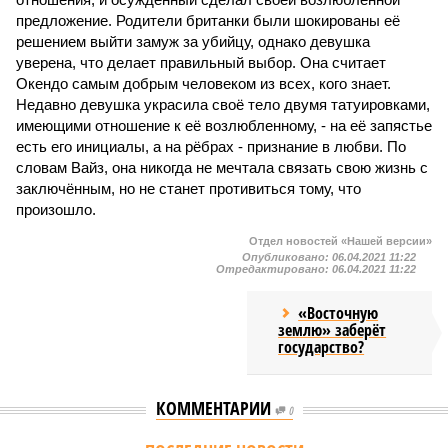
предложение. Родители британки были шокированы её
решением выйти замуж за убийцу, однако девушка
уверена, что делает правильный выбор. Она считает
Окендо самым добрым человеком из всех, кого знает.
Недавно девушка украсила своё тело двумя татуировками,
имеющими отношение к её возлюбленному, - на её запястье
есть его инициалы, а на рёбрах - признание в любви. По
словам Вайз, она никогда не мечтала связать свою жизнь с
заключённым, но не станет противиться тому, что
произошло.
Отдел новостей «Нашей версии»
Опубликовано:
06.04.2021 11:22
Отредактировано:
06.04.2021 11:22
«Восточную
землю» заберёт
государство?
КОММЕНТАРИИ
0