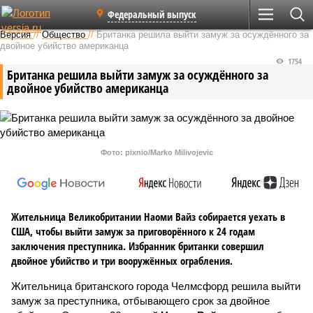
Федеральный выпуск
Версия
//
Общество
//
Британка решила выйти замуж за осуждённого за
двойное убийство американца
1754
Британка решила выйти замуж за осуждённого за
двойное убийство американца
Фото: pixnio/Marko Milivojevic
Жительница Великобритании Наоми Вайз собирается уехать в
США, чтобы выйти замуж за приговорённого к 24 годам
заключения преступника. Избранник британки совершил
двойное убийство и три вооружённых ограбления.
Жительница британского города Челмсфорд решила выйти
замуж за преступника, отбывающего срок за двойное