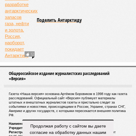
Поделить Антарктиду
12
Общероссийское издание журналистских расследований
«Версия»
Газета «Наша версия» основана Артёмом Боровиком в 1998 году как газета
расследований. Официальный сайт «Версия» публикует материалы
штатных и внештатных журналистов газеты и пристально следит за
событиями и новостями, происходящими в России, Украине, странах СНГ,
Америке и других государств, с которыми пересекается внешняя политика
РФ.
Наименование:
Cетевое издание «Версия»
Продолжая работу с сайтом вы даете
Учредитель:
ООО «Версия»,
Главный редактор:
Горевой Р. Г.
согласие на обработку данных нашим
Регистрационный номер Роскомнадзора:
ЭЛ № ФС 77 - 72681 от