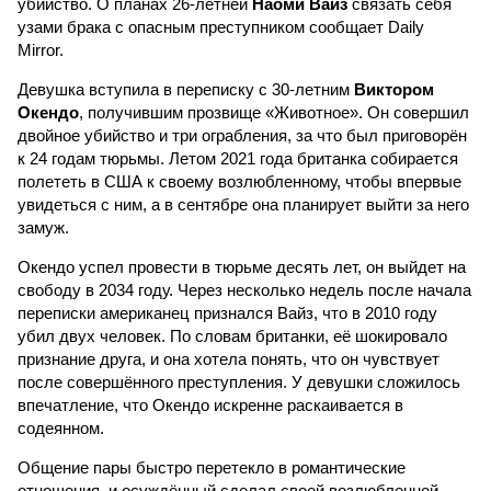
убийство. О планах 26-летней
Наоми Вайз
связать себя
узами брака с опасным преступником сообщает Daily
Mirror.
Девушка вступила в переписку с 30-летним
Виктором
Окендо
, получившим прозвище «Животное». Он совершил
двойное убийство и три ограбления, за что был приговорён
к 24 годам тюрьмы. Летом 2021 года британка собирается
полететь в США к своему возлюбленному, чтобы впервые
увидеться с ним, а в сентябре она планирует выйти за него
замуж.
Окендо успел провести в тюрьме десять лет, он выйдет на
свободу в 2034 году. Через несколько недель после начала
переписки американец признался Вайз, что в 2010 году
убил двух человек. По словам британки, её шокировало
признание друга, и она хотела понять, что он чувствует
после совершённого преступления. У девушки сложилось
впечатление, что Окендо искренне раскаивается в
содеянном.
Общение пары быстро перетекло в романтические
отношения, и осуждённый сделал своей возлюбленной