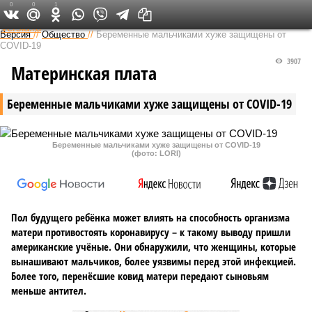
0
0
1
Федеральный выпуск
Версия
//
Общество
//
Беременные мальчиками хуже защищены от
СOVID-19
3907
Материнская плата
Беременные мальчиками хуже защищены от СOVID-19
Беременные мальчиками хуже защищены от СOVID-19
(фото: LORI)
Пол будущего ребёнка может влиять на способность организма
матери противостоять коронавирусу – к такому выводу пришли
американские учёные. Они обнаружили, что женщины, которые
вынашивают мальчиков, более уязвимы перед этой инфекцией.
Более того, перенёсшие ковид матери передают сыновьям
меньше антител.