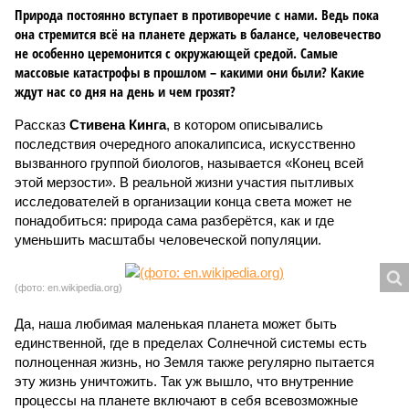
Природа постоянно вступает в противоречие с нами. Ведь пока
она стремится всё на планете держать в балансе, человечество
не особенно церемонится с окружающей средой. Самые
массовые катастрофы в прошлом – какими они были? Какие
ждут нас со дня на день и чем грозят?
Рассказ
Стивена Кинга
, в котором описывались
последствия очередного апокалипсиса, искусственно
вызванного группой биологов, называется «Конец всей
этой мерзости». В реальной жизни участия пытливых
исследователей в организации конца света может не
понадобиться: природа сама разберётся, как и где
уменьшить масштабы человеческой популяции.
(фото: en.wikipedia.org)
Да, наша любимая маленькая планета может быть
единственной, где в пределах Солнечной системы есть
полноценная жизнь, но Земля также регулярно пытается
эту жизнь уничтожить. Так уж вышло, что внутренние
процессы на планете включают в себя всевозможные