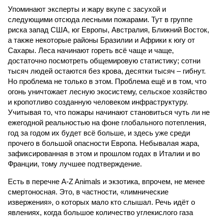
Упоминают эксперты и жару вкупе с засухой и
следующими отсюда лесными пожарами. Тут в группе
риска запад США, юг Европы, Австралия, Ближний Восток,
а также некоторые районы Бразилии и Африки к югу от
Сахары. Леса начинают гореть всё чаще и чаще,
достаточно посмотреть общемировую статистику; сотни
тысяч людей остаются без крова, десятки тысяч – гибнут.
Но проблема не только в этом. Проблема ещё и в том, что
огонь уничтожает лесную экосистему, сельское хозяйство
и кропотливо созданную человеком инфраструктуру.
Учитывая то, что пожары начинают становиться чуть ли не
ежегодной реальностью на фоне глобального потепления,
год за годом их будет всё больше, и здесь уже среди
прочего в большой опасности Европа. Небывалая жара,
зафиксированная в этом и прошлом годах в Италии и во
Франции, тому лучшее подтверждение.
Есть в перечне A-Z Animals и экзотика, впрочем, не менее
смертоносная. Это, в частности, «лимнические
извержения», о которых мало кто слышал. Речь идёт о
явлениях, когда большое количество углекислого газа