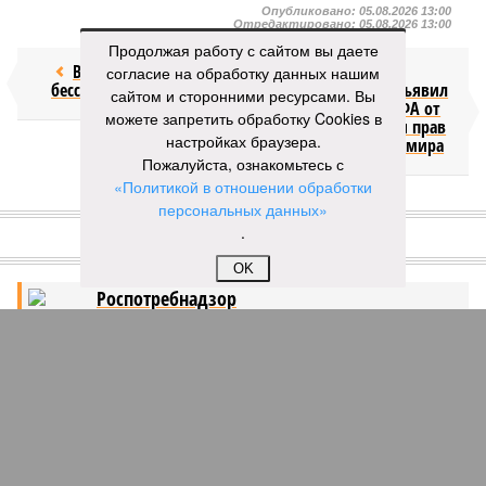
Опубликовано:
05.08.2026 13:00
Отредактировано:
05.08.2026 13:00
Продолжая работу с сайтом вы даете
Возраст
Инфантино
согласие на обработку данных нашим
бессмертия
отступил и объявил
сайтом и сторонними ресурсами. Вы
об отказе ФИФА от
можете запретить обработку Cookies в
продажи доли прав
настройках браузера.
на чемпионат мира
Пожалуйста, ознакомьтесь с
«Политикой в отношении обработки
персональных данных»
КОММЕНТАРИИ
1
.
ДОСЬЕ
OK
Роспотребнадзор
Федеральная служба, в ведении которой
осуществление надзора в сфере защиты прав
потребителей, здоровья и благополучия человека.
ПОСЛЕДНИЕ НОВОСТИ
20:43
Дональд Трамп намерен реализовать проект
строительства бального зала в Белом доме
20:27
Лондонская полиция лишится 1000 рабочих мест