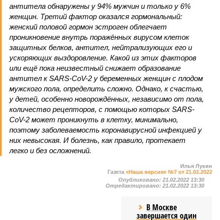
антитела обнаружены у 94% мужчин и только у 6%
женщин. Третий фактор оказался гормональный:
женский половой гормон эстроген облегчает
проникновение внутрь поражённых вирусом клеток
защитных белков, антител, нейтрализующих его и
ускоряющих выздоровление. Какой из этих факторов
или ещё пока неизвестный снижает образование
антител к SARS-CoV-2 у беременных женщин с плодом
мужского пола, определить сложно. Однако, к счастью,
у детей, особенно новорождённых, независимо от пола,
количество рецепторов, с помощью которых SARS-
CoV-2 может проникнуть в клетку, минимально,
поэтому заболеваемость коронавирусной инфекцией у
них невысокая. И болезнь, как правило, протекает
легко и без осложнений.
Илья Лукин
Газета
«Наша версия» №7 от 21.02.2022
Опубликовано:
21.02.2022 13:30
Отредактировано:
21.02.2022 13:30
В Москве
завершается один