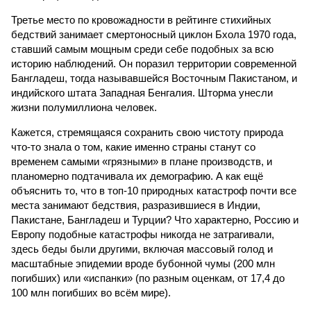
Третье место по кровожадности в рейтинге стихийных
бедствий занимает смертоносный циклон Бхола 1970 года,
ставший самым мощным среди себе подобных за всю
историю наблюдений. Он поразил территории современной
Бангладеш, тогда называвшейся Восточным Пакистаном, и
индийского штата Западная Бенгалия. Шторма унесли
жизни полумиллиона человек.
Кажется, стремящаяся сохранить свою чистоту природа
что-то знала о том, какие именно страны станут со
временем самыми «грязными» в плане производств, и
планомерно подтачивала их демографию. А как ещё
объяснить то, что в топ-10 природных катастроф почти все
места занимают бедствия, разразившиеся в Индии,
Пакистане, Бангладеш и Турции? Что характерно, Россию и
Европу подобные катастрофы никогда не затрагивали,
здесь беды были другими, включая массовый голод и
масштабные эпидемии вроде бубонной чумы (200 млн
погибших) или «испанки» (по разным оценкам, от 17,4 до
100 млн погибших во всём мире).