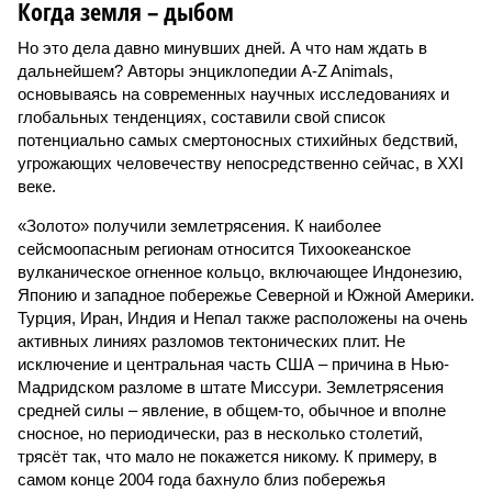
Когда земля – дыбом
Но это дела давно минувших дней. А что нам ждать в
дальнейшем? Авторы энциклопедии A-Z Animals,
основываясь на современных научных исследованиях и
глобальных тенденциях, составили свой список
потенциально самых смертоносных стихийных бедствий,
угрожающих человечеству непосредственно сейчас, в XXI
веке.
«Золото» получили землетрясения. К наиболее
сейсмоопасным регионам относится Тихоокеанское
вулканическое огненное кольцо, включающее Индонезию,
Японию и западное побережье Северной и Южной Америки.
Турция, Иран, Индия и Непал также расположены на очень
активных линиях разломов тектонических плит. Не
исключение и центральная часть США – причина в Нью-
Мадридском разломе в штате Миссури. Землетрясения
средней силы – явление, в общем-то, обычное и вполне
сносное, но периодически, раз в несколько столетий,
трясёт так, что мало не покажется никому. К примеру, в
самом конце 2004 года бахнуло близ побережья