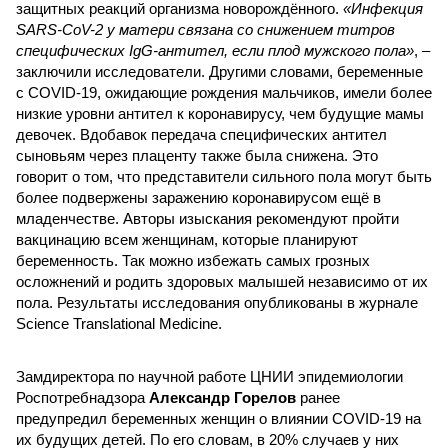
защитных реакций организма новорождённого.
«Инфекция
SARS-CoV-2 у матери связана со снижением титров
специфических IgG-антител, если плод мужского пола»
, –
заключили исследователи. Другими словами, беременные
с COVID-19, ожидающие рождения мальчиков, имели более
низкие уровни антител к коронавирусу, чем будущие мамы
девочек. Вдобавок передача специфических антител
сыновьям через плаценту также была снижена. Это
говорит о том, что представители сильного пола могут быть
более подвержены заражению коронавирусом ещё в
младенчестве. Авторы изыскания рекомендуют пройти
вакцинацию всем женщинам, которые планируют
беременность. Так можно избежать самых грозных
осложнений и родить здоровых малышей независимо от их
пола. Результаты исследования опубликованы в журнале
Science Translational Medicine.
Замдиректора по научной работе ЦНИИ эпидемиологии
Роспотребнадзора
Александр Горелов
ранее
предупредил беременных женщин о влиянии COVID-19 на
их будущих детей. По его словам, в 20% случаев у них