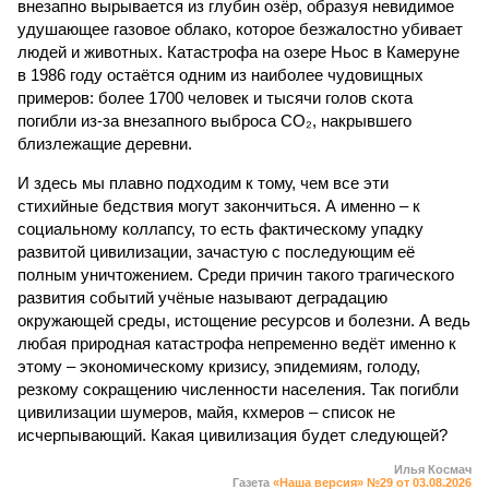
внезапно вырывается из глубин озёр, образуя невидимое
удушающее газовое облако, которое безжалостно убивает
людей и животных. Катастрофа на озере Ньос в Камеруне
в 1986 году остаётся одним из наиболее чудовищных
примеров: более 1700 человек и тысячи голов скота
погибли из-за внезапного выброса CO₂, накрывшего
близлежащие деревни.
И здесь мы плавно подходим к тому, чем все эти
стихийные бедствия могут закончиться. А именно – к
социальному коллапсу, то есть фактическому упадку
развитой цивилизации, зачастую с последующим её
полным уничтожением. Среди причин такого трагического
развития событий учёные называют деградацию
окружающей среды, истощение ресурсов и болезни. А ведь
любая природная катастрофа непременно ведёт именно к
этому – экономическому кризису, эпидемиям, голоду,
резкому сокращению численности населения. Так погибли
цивилизации шумеров, майя, кхмеров – список не
исчерпывающий. Какая цивилизация будет следующей?
Илья Космач
Газета
«Наша версия» №29 от 03.08.2026