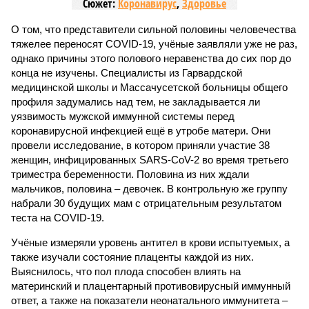
Сюжет:
Коронавирус
,
Здоровье
О том, что представители сильной половины человечества
тяжелее переносят COVID-19, учёные заявляли уже не раз,
однако причины этого полового неравенства до сих пор до
конца не изучены. Специалисты из Гарвардской
медицинской школы и Массачусетской больницы общего
профиля задумались над тем, не закладывается ли
уязвимость мужской иммунной системы перед
коронавирусной инфекцией ещё в утробе матери. Они
провели исследование, в котором приняли участие 38
женщин, инфицированных SARS-CoV-2 во время третьего
триместра беременности. Половина из них ждали
мальчиков, половина – девочек. В контрольную же группу
набрали 30 будущих мам с отрицательным результатом
теста на COVID-19.
Учёные измеряли уровень антител в крови испытуемых, а
также изучали состояние плаценты каждой из них.
Выяснилось, что пол плода способен влиять на
материнский и плацентарный противовирусный иммунный
ответ, а также на показатели неонатального иммунитета –