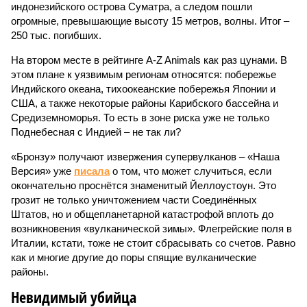
индонезийского острова Суматра, а следом пошли
огромные, превышающие высоту 15 метров, волны. Итог –
250 тыс. погибших.
На втором месте в рейтинге A-Z Animals как раз цунами. В
этом плане к уязвимым регионам относятся: побережье
Индийского океана, тихо­океанские побережья Японии и
США, а также некоторые районы Карибского бассейна и
Средиземноморья. То есть в зоне риска уже не только
Поднебесная с Индией – не так ли?
«Бронзу» получают извержения супервулканов – «Наша
Версия» уже
писала
о том, что может случиться, если
окончательно проснётся знаменитый Йеллоустоун. Это
грозит не только уничтожением части Соединённых
Штатов, но и общепланетарной катастрофой вплоть до
возникновения «вулканической зимы». Флегрейские поля в
Италии, кстати, тоже не стоит сбрасывать со счетов. Равно
как и многие другие до поры спящие вулканические
районы.
Невидимый убийца