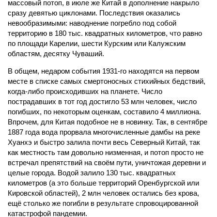
массовый потоп, в июле же Китай в дополнение накрыло
сразу девятью циклонами. Последствия оказались
невообразимыми: наводнение погребло под собой
территорию в 180 тыс. квадратных километров, что равно
по площади Карелии, шести Курским или Калужским
областям, десятку Чуваший.
В общем, недаром события 1931-го находятся на первом
месте в списке самых смертоносных стихийных бедствий,
когда-либо происходивших на планете. Число
пострадавших в тот год достигло 53 млн человек, число
погибших, по некоторым оценкам, составило 4 миллиона.
Впрочем, для Китая подобное не в новинку. Так, в сентябре
1887 года вода прорвала многочисленные дамбы на реке
Хуанхэ и быстро залила почти весь Северный Китай, так
как местность там довольно низменная, и потоп просто не
встречал препятствий на своём пути, уничтожая деревни и
целые города. Водой залило 130 тыс. квадратных
километров (а это больше территорий Оренбургской или
Кировской областей), 2 млн человек остались без крова,
ещё столько же погибли в результате спровоцированной
катастрофой пандемии.