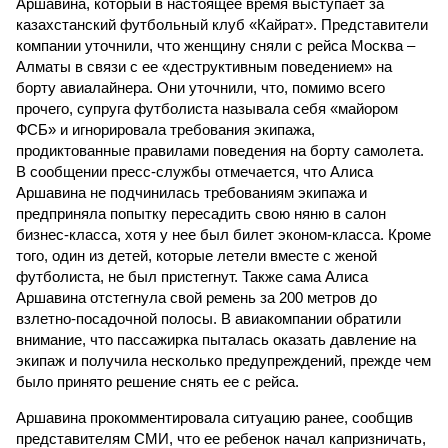
Аршавина, который в настоящее время выступает за
казахстанский футбольный клуб «Кайрат». Представители
компании уточнили, что женщину сняли с рейса Москва –
Алматы в связи с ее «деструктивным поведением» на
борту авиалайнера. Они уточнили, что, помимо всего
прочего, супруга футболиста называла себя «майором
ФСБ» и игнорировала требования экипажа,
продиктованные правилами поведения на борту самолета.
В сообщении пресс-службы отмечается, что Алиса
Аршавина не подчинилась требованиям экипажа и
предприняла попытку пересадить свою няню в салон
бизнес-класса, хотя у нее был билет эконом-класса. Кроме
того, один из детей, которые летели вместе с женой
футболиста, не был пристегнут. Также сама Алиса
Аршавина отстегнула свой ремень за 200 метров до
взлетно-посадочной полосы. В авиакомпании обратили
внимание, что пассажирка пыталась оказать давление на
экипаж и получила несколько предупреждений, прежде чем
было принято решение снять ее с рейса.
Аршавина прокомментировала ситуацию ранее, сообщив
представителям СМИ, что ее ребенок начал капризничать,