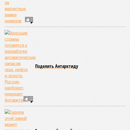
1
Поделить Антарктиду
12