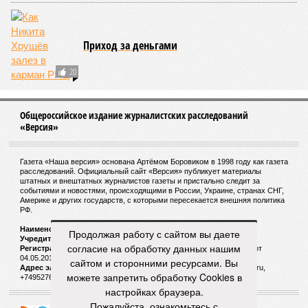
Приход за деньгами
20
Общероссийское издание журналистских расследований
«Версия»
Газета «Наша версия» основана Артёмом Боровиком в 1998 году как газета
расследований. Официальный сайт «Версия» публикует материалы
штатных и внештатных журналистов газеты и пристально следит за
событиями и новостями, происходящими в России, Украине, странах СНГ,
Америке и других государств, с которыми пересекается внешняя политика
РФ.
Наименование:
Cетевое издание «Версия»
Продолжая работу с сайтом вы даете
Учредитель:
ООО «Версия»,
Главный редактор:
Горевой Р. Г.
согласие на обработку данных нашим
Регистрационный номер Роскомнадзора:
ЭЛ № ФС 77 - 72681 от
04.05.2018 г.
сайтом и сторонними ресурсами. Вы
Адрес электронной почты и телефон редакции:
versia@versia.ru,
можете запретить обработку Cookies в
+74952760348
настройках браузера.
Пожалуйста, ознакомьтесь с