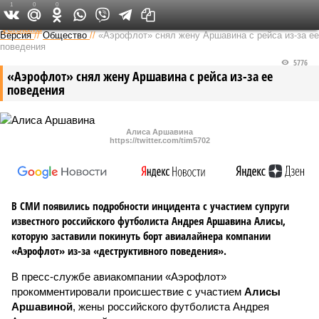
1
0
0
Федеральный выпуск
Версия
//
Общество
//
«Аэрофлот» снял жену Аршавина с рейса из-за ее
поведения
5776
«Аэрофлот» снял жену Аршавина с рейса из-за ее
поведения
Алиса Аршавина
https://twitter.com/tim5702
В СМИ появились подробности инцидента с участием супруги
известного российского футболиста Андрея Аршавина Алисы,
которую заставили покинуть борт авиалайнера компании
«Аэрофлот» из-за «деструктивного поведения».
В пресс-службе авиакомпании «Аэрофлот»
прокомментировали происшествие с участием
Алисы
Аршавиной
, жены российского футболиста Андрея