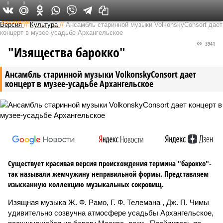
0
0
1
Федеральный выпуск
Версия
//
Культура
//
Ансамбль старинной музыки VolkonskyConsort дает
концерт в музее-усадьбе Архангельское
3941
"Изящества барокко"
Ансамбль старинной музыки VolkonskyConsort дает
концерт в музее-усадьбе Архангельское
Существует красивая версия происхождения термина "барокко"-
так называли жемчужину неправильной формы. Представляем
изысканную коллекцию музыкальных сокровищ.
Изящная музыка Ж. Ф. Рамо, Г. Ф. Телемана , Дж. П. Чимы
удивительно созвучна атмосфере усадьбы Архангельское,