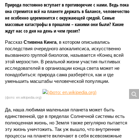
Природа постоянно вступает в противоречие с нами. Ведь пока
она стремится всё на планете держать в балансе, человечество
не особенно церемонится с окружающей средой. Самые
массовые катастрофы в прошлом – какими они были? Какие
ждут нас со дня на день и чем грозят?
Рассказ
Стивена Кинга
, в котором описывались
последствия очередного апокалипсиса, искусственно
вызванного группой биологов, называется «Конец всей
этой мерзости». В реальной жизни участия пытливых
исследователей в организации конца света может не
понадобиться: природа сама разберётся, как и где
уменьшить масштабы человеческой популяции.
(фото: en.wikipedia.org)
Да, наша любимая маленькая планета может быть
единственной, где в пределах Солнечной системы есть
полноценная жизнь, но Земля также регулярно пытается
эту жизнь уничтожить. Так уж вышло, что внутренние
процессы на планете включают в себя всевозможные