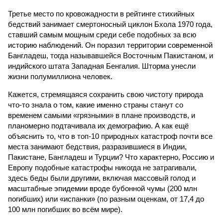
Третье место по кровожадности в рейтинге стихийных
бедствий занимает смертоносный циклон Бхола 1970 года,
ставший самым мощным среди себе подобных за всю
историю наблюдений. Он поразил территории современной
Бангладеш, тогда называвшейся Восточным Пакистаном, и
индийского штата Западная Бенгалия. Шторма унесли
жизни полумиллиона человек.
Кажется, стремящаяся сохранить свою чистоту природа
что-то знала о том, какие именно страны станут со
временем самыми «грязными» в плане производств, и
планомерно подтачивала их демографию. А как ещё
объяснить то, что в топ-10 природных катастроф почти все
места занимают бедствия, разразившиеся в Индии,
Пакистане, Бангладеш и Турции? Что характерно, Россию и
Европу подобные катастрофы никогда не затрагивали,
здесь беды были другими, включая массовый голод и
масштабные эпидемии вроде бубонной чумы (200 млн
погибших) или «испанки» (по разным оценкам, от 17,4 до
100 млн погибших во всём мире).