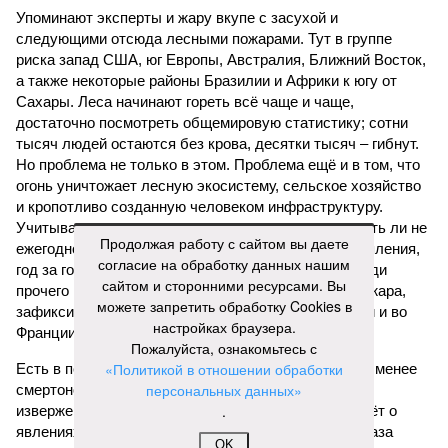
Упоминают эксперты и жару вкупе с засухой и
следующими отсюда лесными пожарами. Тут в группе
риска запад США, юг Европы, Австралия, Ближний Восток,
а также некоторые районы Бразилии и Африки к югу от
Сахары. Леса начинают гореть всё чаще и чаще,
достаточно посмотреть общемировую статистику; сотни
тысяч людей остаются без крова, десятки тысяч – гибнут.
Но проблема не только в этом. Проблема ещё и в том, что
огонь уничтожает лесную экосистему, сельское хозяйство
и кропотливо созданную человеком инфраструктуру.
Учитывая то, что пожары начинают становиться чуть ли не
Продолжая работу с сайтом вы даете
ежегодной реальностью на фоне глобального потепления,
согласие на обработку данных нашим
год за годом их будет всё больше, и здесь уже среди
сайтом и сторонними ресурсами. Вы
прочего в большой опасности Европа. Небывалая жара,
можете запретить обработку Cookies в
зафиксированная в этом и прошлом годах в Италии и во
настройках браузера.
Франции, тому лучшее подтверждение.
Пожалуйста, ознакомьтесь с
«Политикой в отношении обработки
Есть в перечне A-Z Animals и экзотика, впрочем, не менее
персональных данных»
смертоносная. Это, в частности, «лимнические
.
извержения», о которых мало кто слышал. Речь идёт о
явлениях, когда большое количество углекислого газа
OK