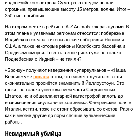
индонезийского острова Суматра, а следом пошли
огромные, превышающие высоту 15 метров, волны. Итог –
250 тыс. погибших.
На втором месте в рейтинге A-Z Animals как раз цунами. В
этом плане к уязвимым регионам относятся: побережье
Индийского океана, тихо­океанские побережья Японии и
США, а также некоторые районы Карибского бассейна и
Средиземноморья. То есть в зоне риска уже не только
Поднебесная с Индией – не так ли?
«Бронзу» получают извержения супервулканов – «Наша
Версия» уже
писала
о том, что может случиться, если
окончательно проснётся знаменитый Йеллоустоун. Это
грозит не только уничтожением части Соединённых
Штатов, но и общепланетарной катастрофой вплоть до
возникновения «вулканической зимы». Флегрейские поля в
Италии, кстати, тоже не стоит сбрасывать со счетов. Равно
как и многие другие до поры спящие вулканические
районы.
Невидимый убийца