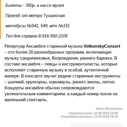
Билеты - 350р. в кассе музея
Проезд: от метро Тушинская
автобусы №541, 549, м/т №151
Тел для справок 8-916-950-2109
Репертуар Ансамбля старинной музыки
VolkonskyConsort
– это более 20 разнообразных программ, включающих
музыку средневековья, Возрождения, раннего барокко. В
составе ансамбля – певцы и инструменталисты, которые
исполняют старинную музыку в особой, аутентичной
манере. В консорте звучат редкие старинные инструменты
– шалмей, круихорны, корнамузы, ранкет, виолы, лютня.
Концерты ансамбля обычно сопровождаются
увлекательным комментарием, а каждый номер похож на
маленький спектакль.
Иван Московкин
Опубликовано:
11.09.2015 23:00
Отредактировано:
13.09.2015 18:45