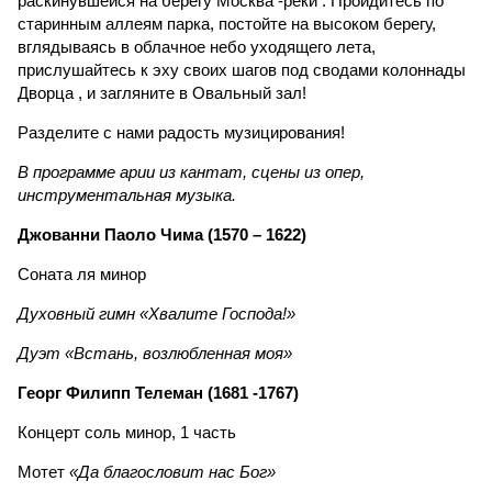
раскинувшейся на берегу Москва -реки . Пройдитесь по
старинным аллеям парка, постойте на высоком берегу,
вглядываясь в облачное небо уходящего лета,
прислушайтесь к эху своих шагов под сводами колоннады
Дворца , и загляните в Овальный зал!
Разделите с нами радость музицирования!
В программе арии из кантат, сцены из опер,
инструментальная музыка.
Джованни Паоло Чима (1570 – 1622)
Соната ля минор
Духовный гимн «Хвалите Господа!»
Дуэт «Встань, возлюбленная моя»
Георг Филипп Телеман (1681 -1767)
Концерт соль минор, 1 часть
Мотет
«Да благословит нас Бог»