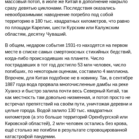
массовый потоп, в июле же Китай в дополнение накрыло
сразу девятью циклонами. Последствия оказались
невообразимыми: наводнение погребло под собой
территорию в 180 тыс. квадратных километров, что равно
по площади Карелии, шести Курским или Калужским
областям, десятку Чуваший.
В общем, недаром события 1931-го находятся на первом
месте в списке самых смертоносных стихийных бедствий,
когда-либо происходивших на планете. Число
пострадавших в тот год достигло 53 млн человек, число
погибших, по некоторым оценкам, составило 4 миллиона.
Впрочем, для Китая подобное не в новинку. Так, в сентябре
1887 года вода прорвала многочисленные дамбы на реке
Хуанхэ и быстро залила почти весь Северный Китай, так
как местность там довольно низменная, и потоп просто не
встречал препятствий на своём пути, уничтожая деревни и
целые города. Водой залило 130 тыс. квадратных
километров (а это больше территорий Оренбургской или
Кировской областей), 2 млн человек остались без крова,
ещё столько же погибли в результате спровоцированной
катастрофой пандемии.