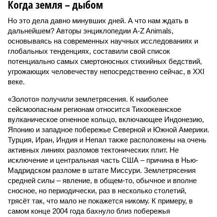
Когда земля – дыбом
Но это дела давно минувших дней. А что нам ждать в
дальнейшем? Авторы энциклопедии A-Z Animals,
основываясь на современных научных исследованиях и
глобальных тенденциях, составили свой список
потенциально самых смертоносных стихийных бедствий,
угрожающих человечеству непосредственно сейчас, в XXI
веке.
«Золото» получили землетрясения. К наиболее
сейсмоопасным регионам относится Тихоокеанское
вулканическое огненное кольцо, включающее Индонезию,
Японию и западное побережье Северной и Южной Америки.
Турция, Иран, Индия и Непал также расположены на очень
активных линиях разломов тектонических плит. Не
исключение и центральная часть США – причина в Нью-
Мадридском разломе в штате Миссури. Землетрясения
средней силы – явление, в общем-то, обычное и вполне
сносное, но периодически, раз в несколько столетий,
трясёт так, что мало не покажется никому. К примеру, в
самом конце 2004 года бахнуло близ побережья