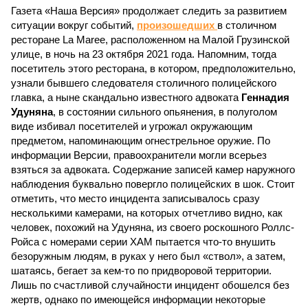
Газета «Наша Версия» продолжает следить за развитием
ситуации вокруг событий,
произошедших
в столичном
ресторане La Maree, расположенном на Малой Грузинской
улице, в ночь на 23 октября 2021 года. Напомним, тогда
посетитель этого ресторана, в котором, предположительно,
узнали бывшего следователя столичного полицейского
главка, а ныне скандально известного адвоката
Геннадия
Удуняна
, в состоянии сильного опьянения, в полуголом
виде избивал посетителей и угрожал окружающим
предметом, напоминающим огнестрельное оружие. По
информации Версии, правоохранители могли всерьез
взяться за адвоката. Содержание записей камер наружного
наблюдения буквально повергло полицейских в шок. Стоит
отметить, что место инцидента записывалось сразу
несколькими камерами, на которых отчетливо видно, как
человек, похожий на Удуняна, из своего роскошного Роллс-
Ройса с номерами серии ХАМ пытается что-то внушить
безоружным людям, в руках у него был «ствол», а затем,
шатаясь, бегает за кем-то по придворовой территории.
Лишь по счастливой случайности инцидент обошелся без
жертв, однако по имеющейся информации некоторые