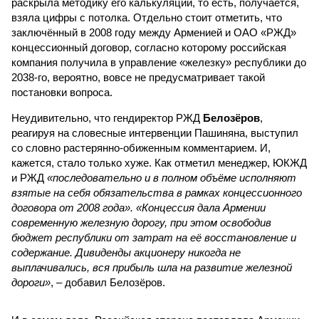
раскрыла методику его калькуляции, то есть, получается,
взяла цифры с потолка. Отдельно стоит отметить, что
заключённый в 2008 году между Арменией и ОАО «РЖД»
концессионный договор, согласно которому российская
компания получила в управление «железку» республики до
2038-го, вероятно, вовсе не предусматривает такой
постановки вопроса.
Неудивительно, что гендиректор РЖД
Белозёров
,
реагируя на словесные интервенции Пашиняна, выступил
со словно растерянно-обиженным комментарием. И,
кажется, стало только хуже. Как отметил менеджер, ЮКЖД
и РЖД
«последовательно и в полном объёме исполняют
взятые на себя обязательства в рамках концессионного
договора от 2008 года». «Концессия дала Армении
современную железную дорогу, при этом освободив
бюджет республики от затрат на её восстановление и
содержание. Дивиденды акционеру никогда не
выплачивались, вся прибыль шла на развитие железной
дороги»
, – добавил Белозёров.