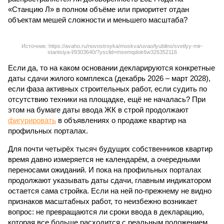
«Станцию Л» в полном объёме или приоритет отдан
объектам мешей сложности и меньшего масштаба?
Источник: https://avaho.ru/novostroyka/moskva/uvao/lyublino/svetlyy-mir-
stantsiya-l/9303640/?ysclid=msemqdok6w326352116
Если да, то на каком основании декларируются конкретные
даты сдачи жилого комплекса (декабрь 2026 – март 2028),
если фаза активных строительных работ, если судить по
отсутствию техники на площадке, ещё не началась? При
этом на бумаге даты ввода ЖК в строй продолжают
фигурировать
в объявлениях о продаже квартир на
профильных порталах.
Для почти четырёх тысяч будущих собственников квартир
время давно измеряется не календарём, а очередными
переносами ожиданий. И пока на профильных порталах
продолжают указывать даты сдачи, главным индикатором
остается сама стройка. Если на ней по-прежнему не видно
признаков масштабных работ, то неизбежно возникает
вопрос: не превращаются ли сроки ввода в декларацию,
которая все больше расходится с реальным положением