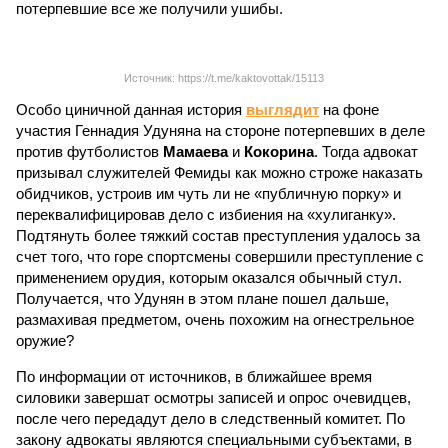
потерпевшие все же получили ушибы.
Источник: https://t.me/kaktovottak/15113
Особо циничной данная история
выглядит
на фоне
участия Геннадия Удуняна на стороне потерпевших в деле
против футболистов
Мамаева
и
Кокорина
. Тогда адвокат
призывал служителей Фемиды как можно строже наказать
обидчиков, устроив им чуть ли не «публичную порку» и
переквалифицировав дело с избиения на «хулиганку».
Подтянуть более тяжкий состав преступления удалось за
счет того, что горе спортсмены совершили преступление с
применением орудия, которым оказался обычный стул.
Получается, что Удунян в этом плане пошел дальше,
размахивая предметом, очень похожим на огнестрельное
оружие?
По информации от источников, в ближайшее время
силовики завершат осмотры записей и опрос очевидцев,
после чего передадут дело в следственный комитет. По
закону адвокаты являются специальными субъектами, в