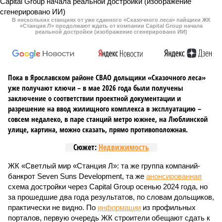
В нескольких станциях от уже сданного «Сказочного леса» пайщики ЖК
«Станция Л» продолжают ждать от компании Capital Group начала
реальной достройки (изображение сгенерировано ИИ)
Пока в Ярославском районе СВАО дольщики «Сказочного леса»
уже получают ключи – в мае 2026 года были получены
заключение о соответствии проектной документации и
разрешение на ввод жилищного комплекса в эксплуатацию –
совсем недалеко, в паре станций метро южнее, на Люблинской
улице, картина, можно сказать, прямо противоположная.
Сюжет:
Недвижимость
ЖК «Светлый мир «Станция Л»: та же группа компаний-
банкрот Seven Suns Development, та же
анонсированная
схема достройки через Capital Group осенью 2024 года, но
за прошедшие два года результатов, по словам дольщиков,
практически не видно. По
информации
из профильных
порталов, первую очередь ЖК строители обещают сдать к