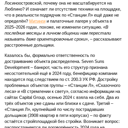
Лосиноостровской, почему она не масштабируется на
Люблино? И означает ли отсутствие техники на площадке,
что в реальности подрядчик по «Станции Л» ещё даже не
определён?
Митинги
и палаточные лагеря у объекта в
2025–2026 годах, похоже, не изменили ситуацию.
«В
последние месяцы в личном общении нам перестали
называть даже ориентировочные сроки»
, – рассказывают
расстроенные дольщики.
Казалось бы, формально ответственность по
достраиванию объекта распределена. Seven Suns
Development – банкрот, часть его структур признана
несостоятельной ещё в 2024 году, бенефициар компании
находится под следствием по ст. 200.3 УК РФ. Достройку
проблемных объектов группы – «Станции Л», «Сказочного
леса» и «В стремлении к свету», согласно информации на
сайтах Capital Group, осенью 2024 г. взяла на себя. Два из
трёх объектов уже сданы или близки к сдаче. Третий –
«Станция Л», крупнейший по числу пострадавших
дольщиков (3908 квартир в пяти корпусах) – по факту
остаётся стройплощадкой без стройки. Возникает вопрос:
распространяется ли договорённость 2024 года на