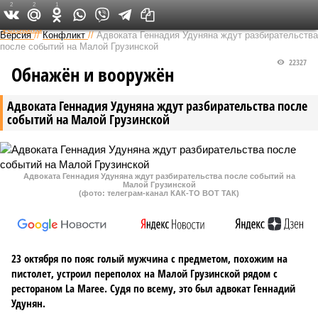
2
2
1
Федеральный выпуск
Версия
//
Конфликт
//
Адвоката Геннадия Удуняна ждут разбирательства
после событий на Малой Грузинской
22327
Обнажён и вооружён
Адвоката Геннадия Удуняна ждут разбирательства после
событий на Малой Грузинской
Адвоката Геннадия Удуняна ждут разбирательства после событий на
Малой Грузинской
(фото: телеграм-канал КАК-ТО ВОТ ТАК)
23 октября по пояс голый мужчина с предметом, похожим на
пистолет, устроил переполох на Малой Грузинской рядом с
рестораном La Maree. Судя по всему, это был адвокат Геннадий
Удунян.