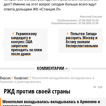
дел? Именно на этот вопрос сегодня больше всего ждут
ответа дольщики ЖК «Станция Л».
Николай Ольхин
Опубликовано:
07.08.2026 11:09
Отредактировано:
07.08.2026 11:09
Украинскому
Попытки Запада
кандидату в
рассорить Москву и
конгресс США
Астану назвали
запретили
бесперспективными
приходить на пляж
после драки
КОММЕНТАРИИ
0
Версия
//
Конфликт
//
Монополия вкладывалась-вкладывалась в
Армению и довкладывалась
1234
РЖД против своей страны
Монополия вкладывалась-вкладывалась в Армению и