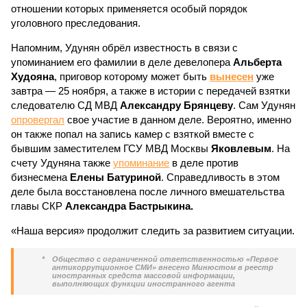
отношении которых применяется особый порядок
уголовного преследования.
Напомним, Удунян обрёл известность в связи с
упоминанием его фамилии в деле девелопера
Альберта
Худояна
, приговор которому может быть
вынесен
уже
завтра — 25 ноября, а также в истории с передачей взятки
следователю СД МВД
Александру Брянцеву
. Сам Удунян
опровергал
свое участие в данном деле. Вероятно, именно
он также попал на запись камер с взяткой вместе с
бывшим заместителем ГСУ МВД Москвы
Яковлевым
. На
счету Удуняна также
упоминание
в деле против
бизнесмена
Елены Батуриной
. Справедливость в этом
деле была восстановлена после личного вмешательства
главы СКР
Александра Бастрыкина.
«Наша версия» продолжит следить за развитием ситуации.
*
Общество с ограниченной ответственностью «Первое
антикоррупционное СМИ» внесено Минюстом в реестр
иностранных средств массовой информации,
выполняющих функции иностранного агента