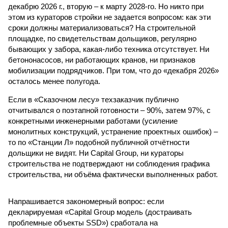
декабрю 2026 г., вторую – к марту 2028-го. Но никто при
этом из кураторов стройки не задается вопросом: как эти
сроки должны материализоваться? На строительной
площадке, по свидетельствам дольщиков, регулярно
бывающих у забора, какая-либо техника отсутствует. Ни
бетононасосов, ни работающих кранов, ни признаков
мобилизации подрядчиков. При том, что до «декабря 2026»
осталось менее полугода.
Если в «Сказочном лесу» техзаказчик публично
отчитывался о поэтапной готовности – 90%, затем 97%, с
конкретными инженерными работами (усиление
монолитных конструкций, устранение проектных ошибок) –
то по «Станции Л» подобной публичной отчётности
дольщики не видят. Ни Capital Group, ни кураторы
строительства не подтверждают ни соблюдения графика
строительства, ни объёма фактически выполненных работ.
Напрашивается закономерный вопрос: если
декларируемая «Capital Group модель (достраивать
проблемные объекты SSD») сработала на