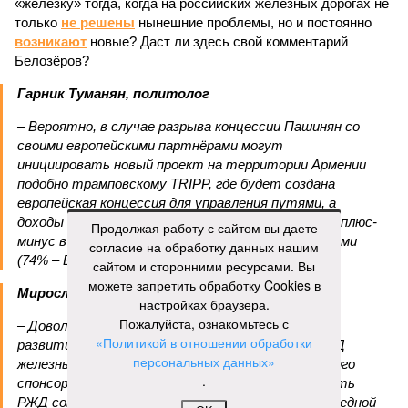
«железку» тогда, когда на российских железных дорогах не
только
не решены
нынешние проблемы, но и постоянно
возникают
новые? Даст ли здесь свой комментарий
Белозёров?
Гарник Туманян, политолог
– Вероятно, в случае разрыва концессии Пашинян со
своими европейскими партнёрами могут
инициировать новый проект на территории Армении
подобно трамповскому TRIPP, где будет создана
европейская концессия для управления путями, а
доходы от эксплуатации путей будут делиться плюс-
Продолжая работу с сайтом вы даете
минус в таком же соотношении, как с американцами
согласие на обработку данных нашим
(74% – Вашингтону, 26% – Еревану).
сайтом и сторонними ресурсами. Вы
можете запретить обработку Cookies в
Мирослава Регинская, публицист
настройках браузера.
Пожалуйста, ознакомьтесь с
– Довольно вероятным представляется вариант
«Политикой в отношении обработки
развития событий, при котором после ухода РЖД
персональных данных»
железные дороги Армении быстро обретут другого
.
спонсора. Вряд ли Пашинян стал бы провоцировать
РЖД совсем без гарантий. В сущности, это очередной