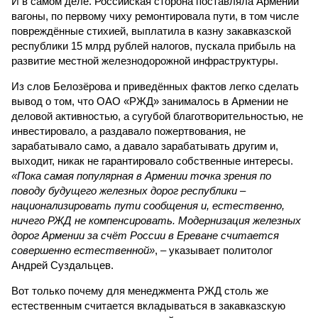
И в самом деле. Российская сторона поставляла Армении
вагоны, по первому чиху ремонтировала пути, в том числе
повреждённые стихией, выплатила в казну закавказской
республики 15 млрд рублей налогов, пускала прибыль на
развитие местной железнодорожной инфраструктуры.
Из слов Белозёрова и приведённых фактов легко сделать
вывод о том, что ОАО «РЖД» занималось в Армении не
деловой активностью, а сугубой благотворительностью, не
инвестировало, а раздавало пожертвования, не
зарабатывало само, а давало зарабатывать другим и,
выходит, никак не гарантировало собственные интересы.
«Пока самая популярная в Армении точка зрения по
поводу будущего железных дорог рес­публики –
национализировать пути сообщения и, естественно,
ничего РЖД не компенсировать. Модернизация железных
дорог Армении за счёт России в Ереване считается
совершенно естественной»
, – указывает политолог
Андрей Суздальцев.
Вот только почему для менеджмента РЖД столь же
естественным считается вкладываться в закавказскую