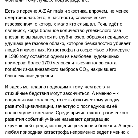
Есть в перечне A-Z Animals и экзотика, впрочем, не менее
смертоносная. Это, в частности, «лимнические
извержения», о которых мало кто слышал. Речь идёт о
явлениях, когда большое количество углекислого газа
внезапно вырывается из глубин озёр, образуя невидимое
удушающее газовое облако, которое безжалостно убивает
людей и животных. Катастрофа на озере Ньос в Камеруне
в 1986 году остаётся одним из наиболее чудовищных
примеров: более 1700 человек и тысячи голов скота
погибли из-за внезапного выброса CO₂, накрывшего
близлежащие деревни.
И здесь мы плавно подходим к тому, чем все эти
стихийные бедствия могут закончиться. А именно – к
социальному коллапсу, то есть фактическому упадку
развитой цивилизации, зачастую с последующим её
полным уничтожением. Среди причин такого трагического
развития событий учёные называют деградацию
окружающей среды, истощение ресурсов и болезни. А ведь
любая природная катастрофа непременно ведёт именно к