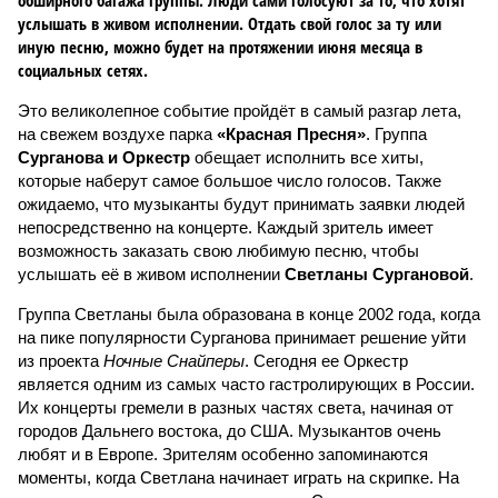
обширного багажа группы. Люди сами голосуют за то, что хотят
услышать в живом исполнении. Отдать свой голос за ту или
иную песню, можно будет на протяжении июня месяца в
социальных сетях.
Это великолепное событие пройдёт в самый разгар лета,
на свежем воздухе парка
«Красная Пресня»
. Группа
Сурганова и Оркестр
обещает исполнить все хиты,
которые наберут самое большое число голосов. Также
ожидаемо, что музыканты будут принимать заявки людей
непосредственно на концерте. Каждый зритель имеет
возможность заказать свою любимую песню, чтобы
услышать её в живом исполнении
Светланы Сургановой
.
Группа Светланы была образована в конце 2002 года, когда
на пике популярности Сурганова принимает решение уйти
из проекта
Ночные Снайперы
. Сегодня ее Оркестр
является одним из самых часто гастролирующих в России.
Их концерты гремели в разных частях света, начиная от
городов Дальнего востока, до США. Музыкантов очень
любят и в Европе. Зрителям особенно запоминаются
моменты, когда Светлана начинает играть на скрипке. На