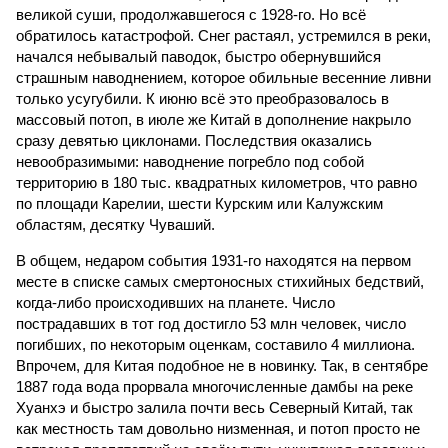
великой суши, продолжавшегося с 1928-го. Но всё
обратилось катастрофой. Снег растаял, устремился в реки,
начался небывалый паводок, быстро обернувшийся
страшным наводнением, которое обильные весенние ливни
только усугубили. К июню всё это преобразовалось в
массовый потоп, в июле же Китай в дополнение накрыло
сразу девятью циклонами. Последствия оказались
невообразимыми: наводнение погребло под собой
территорию в 180 тыс. квадратных километров, что равно
по площади Карелии, шести Курским или Калужским
областям, десятку Чуваший.
В общем, недаром события 1931-го находятся на первом
месте в списке самых смертоносных стихийных бедствий,
когда-либо происходивших на планете. Число
пострадавших в тот год достигло 53 млн человек, число
погибших, по некоторым оценкам, составило 4 миллиона.
Впрочем, для Китая подобное не в новинку. Так, в сентябре
1887 года вода прорвала многочисленные дамбы на реке
Хуанхэ и быстро залила почти весь Северный Китай, так
как местность там довольно низменная, и потоп просто не