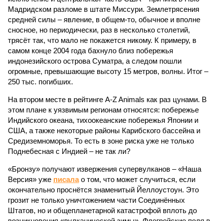
Мадридском разломе в штате Миссури. Землетрясения
средней силы – явление, в общем-то, обычное и вполне
сносное, но периодически, раз в несколько столетий,
трясёт так, что мало не покажется никому. К примеру, в
самом конце 2004 года бахнуло близ побережья
индонезийского острова Суматра, а следом пошли
огромные, превышающие высоту 15 метров, волны. Итог –
250 тыс. погибших.
На втором месте в рейтинге A-Z Animals как раз цунами. В
этом плане к уязвимым регионам относятся: побережье
Индийского океана, тихо­океанские побережья Японии и
США, а также некоторые районы Карибского бассейна и
Средиземноморья. То есть в зоне риска уже не только
Поднебесная с Индией – не так ли?
«Бронзу» получают извержения супервулканов – «Наша
Версия» уже
писала
о том, что может случиться, если
окончательно проснётся знаменитый Йеллоустоун. Это
грозит не только уничтожением части Соединённых
Штатов, но и общепланетарной катастрофой вплоть до
возникновения «вулканической зимы». Флегрейские поля в