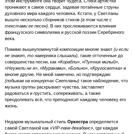
этом инструменте она творит чудеса. Стихи артистки
проникают в самое сердце, задевая потаённые струны
духовного мира каждого человека. Кстати, у Светланы
вышло несколько сборников стихов
(в том числе с
текстами ее песен)
. В них прослеживаются влияния
французского символизма и русской поэзии Серебряного
века.
Помимо вышеупомянутой композиции многие знают
(и если
не знают, то наверняка слышали)
, такие отточенные до
совершенства песни, как
«Корабли»
,
«Путник милый»
,
«Неужели не я»
,
«Мураками»
,
«Больно»
,
«Кругосветка»
и
многие другие. Не мной замечено, но подтверждаю
(побывав на концертах Светланы)
такое наблюдение, что
музыка группы раскрывает чувства, заставляет
радоваться и грустить, сопереживать, а также
преодолевать всё, что преподносит каждому человеку его
жизнь.
Недаром музыкальный стиль
Оркестра
определяется
самой Светланой как
«VIP-панк-декаданс»
, где каждая