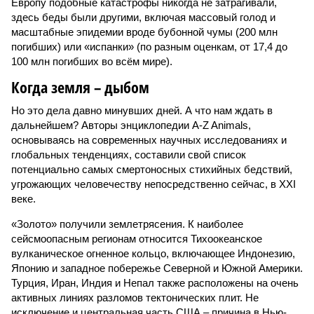
Европу подобные катастрофы никогда не затрагивали,
здесь беды были другими, включая массовый голод и
масштабные эпидемии вроде бубонной чумы (200 млн
погибших) или «испанки» (по разным оценкам, от 17,4 до
100 млн погибших во всём мире).
Когда земля – дыбом
Но это дела давно минувших дней. А что нам ждать в
дальнейшем? Авторы энциклопедии A-Z Animals,
основываясь на современных научных исследованиях и
глобальных тенденциях, составили свой список
потенциально самых смертоносных стихийных бедствий,
угрожающих человечеству непосредственно сейчас, в XXI
веке.
«Золото» получили землетрясения. К наиболее
сейсмоопасным регионам относится Тихоокеанское
вулканическое огненное кольцо, включающее Индонезию,
Японию и западное побережье Северной и Южной Америки.
Турция, Иран, Индия и Непал также расположены на очень
активных линиях разломов тектонических плит. Не
исключение и центральная часть США – причина в Нью-