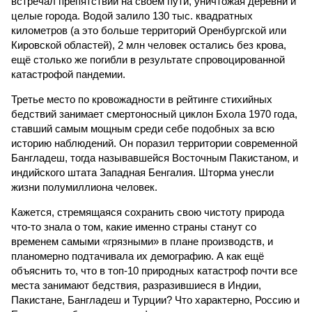
встречал препятствий на своём пути, уничтожая деревни и
целые города. Водой залило 130 тыс. квадратных
километров (а это больше территорий Оренбургской или
Кировской областей), 2 млн человек остались без крова,
ещё столько же погибли в результате спровоцированной
катастрофой пандемии.
Третье место по кровожадности в рейтинге стихийных
бедствий занимает смертоносный циклон Бхола 1970 года,
ставший самым мощным среди себе подобных за всю
историю наблюдений. Он поразил территории современной
Бангладеш, тогда называвшейся Восточным Пакистаном, и
индийского штата Западная Бенгалия. Шторма унесли
жизни полумиллиона человек.
Кажется, стремящаяся сохранить свою чистоту природа
что-то знала о том, какие именно страны станут со
временем самыми «грязными» в плане производств, и
планомерно подтачивала их демографию. А как ещё
объяснить то, что в топ-10 природных катастроф почти все
места занимают бедствия, разразившиеся в Индии,
Пакистане, Бангладеш и Турции? Что характерно, Россию и