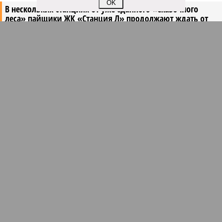
OK
В нескольких станциях от уже сданного «Сказочного
леса» пайщики ЖК «Станция Л» продолжают ждать от
компании Capital Group начала реальной достройки
В нескольких станциях от уже сданного «Сказочного леса» пайщики ЖК
«Станция Л» продолжают ждать от компании Capital Group начала
реальной достройки (изображение сгенерировано ИИ)
Пока в Ярославском районе СВАО дольщики «Сказочного леса»
уже получают ключи – в мае 2026 года были получены
заключение о соответствии проектной документации и
разрешение на ввод жилищного комплекса в эксплуатацию –
совсем недалеко, в паре станций метро южнее, на Люблинской
улице, картина, можно сказать, прямо противоположная.
Сюжет:
Недвижимость