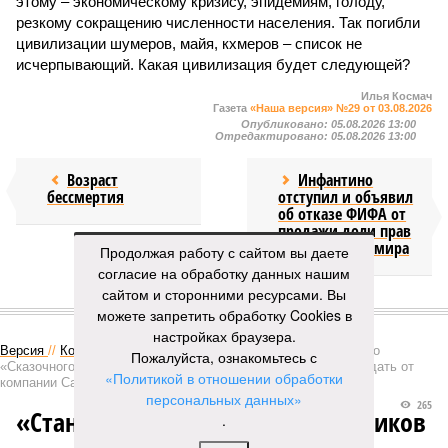
этому – экономическому кризису, эпидемиям, голоду,
резкому сокращению численности населения. Так погибли
цивилизации шумеров, майя, кхмеров – список не
исчерпывающий. Какая цивилизация будет следующей?
Илья Космач
Газета
«Наша версия» №29 от 03.08.2026
Опубликовано:
05.08.2026 13:00
Отредактировано:
05.08.2026 13:00
Возраст
Инфантино
бессмертия
отступил и объявил
об отказе ФИФА от
продажи доли прав
на чемпионат мира
Продолжая работу с сайтом вы даете
согласие на обработку данных нашим
сайтом и сторонними ресурсами. Вы
КОММЕНТАРИИ
1
можете запретить обработку Cookies в
настройках браузера.
Версия
//
Конфликт
//
В нескольких станциях от уже сданного
Пожалуйста, ознакомьтесь с
«Сказочного леса» пайщики ЖК «Станция Л» продолжают ждать от
«Политикой в отношении обработки
компании Capital Group начала реальной достройки
персональных данных»
265
«Станция ожидания» для дольщиков
.