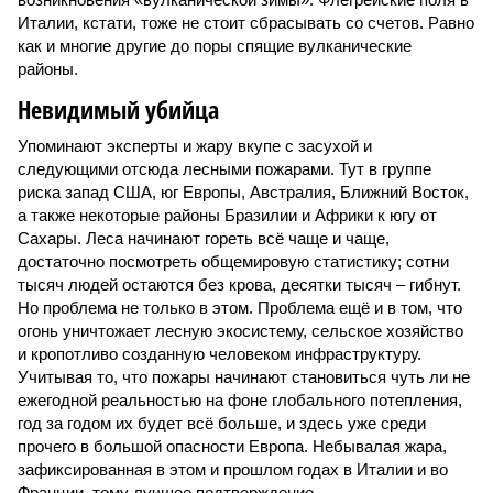
Италии, кстати, тоже не стоит сбрасывать со счетов. Равно
как и многие другие до поры спящие вулканические
районы.
Невидимый убийца
Упоминают эксперты и жару вкупе с засухой и
следующими отсюда лесными пожарами. Тут в группе
риска запад США, юг Европы, Австралия, Ближний Восток,
а также некоторые районы Бразилии и Африки к югу от
Сахары. Леса начинают гореть всё чаще и чаще,
достаточно посмотреть общемировую статистику; сотни
тысяч людей остаются без крова, десятки тысяч – гибнут.
Но проблема не только в этом. Проблема ещё и в том, что
огонь уничтожает лесную экосистему, сельское хозяйство
и кропотливо созданную человеком инфраструктуру.
Учитывая то, что пожары начинают становиться чуть ли не
ежегодной реальностью на фоне глобального потепления,
год за годом их будет всё больше, и здесь уже среди
прочего в большой опасности Европа. Небывалая жара,
зафиксированная в этом и прошлом годах в Италии и во
Франции, тому лучшее подтверждение.