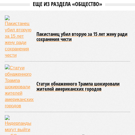
Рассказ
Стивена Кинга
, в котором описывались
последствия очередного апокалипсиса, искусственно
вызванного группой биологов, называется «Конец всей
этой мерзости». В реальной жизни участия пытливых
исследователей в организации конца света может не
понадобиться: природа сама разберётся, как и где
уменьшить масштабы человеческой популяции.
(фото: en.wikipedia.org)
Да, наша любимая маленькая планета может быть
единственной, где в пределах Солнечной системы есть
полноценная жизнь, но Земля также регулярно пытается
эту жизнь уничтожить. Так уж вышло, что внутренние
процессы на планете включают в себя всевозможные
геологические, метеорологические и физические явления,
которые для человека довольно опасны. Или попросту
смертельны. И вот несколько тому примеров.
Все стихии сразу