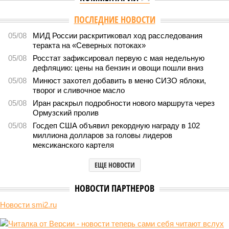
Версия
//
Общество
//
Земля уже не раз показывала человечеству свой
крутой нрав – когда покажет снова?
153
Последние времена
Земля уже не раз показывала человечеству свой крутой
нрав – когда покажет снова?
Земля уже не раз показывала человечеству свой крутой нрав – когда
покажет снова? (фото: АР-ТАСС)
Природа постоянно вступает в противоречие с нами. Ведь пока
она стремится всё на планете держать в балансе, человечество
не особенно церемонится с окружающей средой. Самые
массовые катастрофы в прошлом – какими они были? Какие
ждут нас со дня на день и чем грозят?