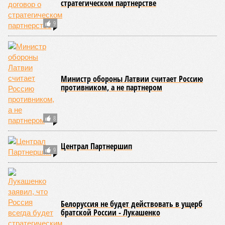
Индийского океана, тихо­океанские побережья Японии и
США, а также некоторые районы Карибского бассейна и
Средиземноморья. То есть в зоне риска уже не только
Поднебесная с Индией – не так ли?
«Бронзу» получают извержения супервулканов – «Наша
Версия» уже
писала
о том, что может случиться, если
окончательно проснётся знаменитый Йеллоустоун. Это
грозит не только уничтожением части Соединённых
Штатов, но и общепланетарной катастрофой вплоть до
возникновения «вулканической зимы». Флегрейские поля в
Италии, кстати, тоже не стоит сбрасывать со счетов. Равно
как и многие другие до поры спящие вулканические
районы.
Невидимый убийца
Упоминают эксперты и жару вкупе с засухой и
следующими отсюда лесными пожарами. Тут в группе
риска запад США, юг Европы, Австралия, Ближний Восток,
а также некоторые районы Бразилии и Африки к югу от
Сахары. Леса начинают гореть всё чаще и чаще,
достаточно посмотреть общемировую статистику; сотни