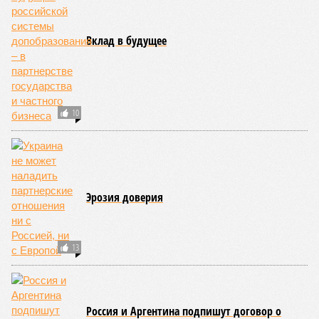
потенциально самых смертоносных стихийных бедствий,
угрожающих человечеству непосредственно сейчас, в XXI
веке.
«Золото» получили землетрясения. К наиболее
сейсмоопасным регионам относится Тихоокеанское
вулканическое огненное кольцо, включающее Индонезию,
Японию и западное побережье Северной и Южной Америки.
Турция, Иран, Индия и Непал также расположены на очень
активных линиях разломов тектонических плит. Не
исключение и центральная часть США – причина в Нью-
Мадридском разломе в штате Миссури. Землетрясения
средней силы – явление, в общем-то, обычное и вполне
сносное, но периодически, раз в несколько столетий,
трясёт так, что мало не покажется никому. К примеру, в
самом конце 2004 года бахнуло близ побережья
индонезийского острова Суматра, а следом пошли
огромные, превышающие высоту 15 метров, волны. Итог –
250 тыс. погибших.
На втором месте в рейтинге A-Z Animals как раз цунами. В
этом плане к уязвимым регионам относятся: побережье