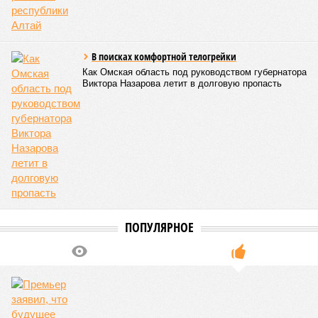
индийского штата Западная Бенгалия. Шторма унесли
жизни полумиллиона человек.
Кажется, стремящаяся сохранить свою чистоту природа
что-то знала о том, какие именно страны станут со
временем самыми «грязными» в плане производств, и
планомерно подтачивала их демографию. А как ещё
объяснить то, что в топ-10 природных катастроф почти все
места занимают бедствия, разразившиеся в Индии,
Пакистане, Бангладеш и Турции? Что характерно, Россию и
Европу подобные катастрофы никогда не затрагивали,
здесь беды были другими, включая массовый голод и
масштабные эпидемии вроде бубонной чумы (200 млн
погибших) или «испанки» (по разным оценкам, от 17,4 до
100 млн погибших во всём мире).
Когда земля – дыбом
Но это дела давно минувших дней. А что нам ждать в
дальнейшем? Авторы энциклопедии A-Z Animals,
основываясь на современных научных исследованиях и
глобальных тенденциях, составили свой список