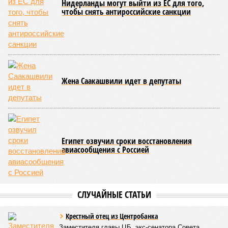
Около 100 лет назад в Поднебесной приключилось то, что
у нас назвали бы тридцатью тремя несчастьями. Страну
последовательно поразили: многолетняя засуха, страшный
паводок, невероятные ливни. Несколько миллионов
человек не пережили этот разгул стихий. Вот что тогда
приключилось.
Зима 1931 года выдалась в Китае чрезвычайно
продолжительной и суровой. Снега образовалось огромное
количество – казалось бы, хороший знак после периода
великой суши, продолжавшегося с 1928-го. Но всё
обратилось катастрофой. Снег растаял, устремился в реки,
начался небывалый паводок, быстро обернувшийся
страшным наводнением, которое обильные весенние ливни
только усугубили. К июню всё это преобразовалось в
массовый потоп, в июле же Китай в дополнение накрыло
сразу девятью циклонами. Последствия оказались
невообразимыми: наводнение погребло под собой
территорию в 180 тыс. квадратных километров, что равно
по площади Карелии, шести Курским или Калужским
областям, десятку Чуваший.