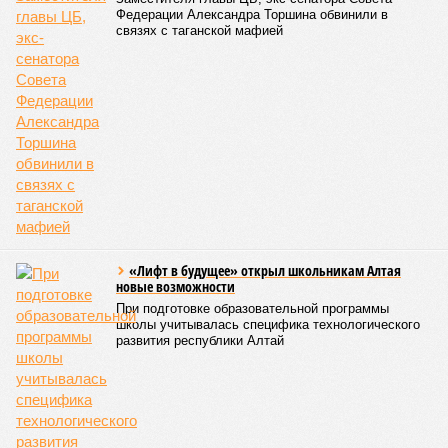
В общем, недаром события 1931-го находятся на первом
месте в списке самых смертоносных стихийных бедствий,
когда-либо происходивших на планете. Число
пострадавших в тот год достигло 53 млн человек, число
погибших, по некоторым оценкам, составило 4 миллиона.
Впрочем, для Китая подобное не в новинку. Так, в сентябре
1887 года вода прорвала многочисленные дамбы на реке
Хуанхэ и быстро залила почти весь Северный Китай, так
как местность там довольно низменная, и потоп просто не
встречал препятствий на своём пути, уничтожая деревни и
целые города. Водой залило 130 тыс. квадратных
километров (а это больше территорий Оренбургской или
Кировской областей), 2 млн человек остались без крова,
ещё столько же погибли в результате спровоцированной
катастрофой пандемии.
Третье место по кровожадности в рейтинге стихийных
бедствий занимает смертоносный циклон Бхола 1970 года,
ставший самым мощным среди себе подобных за всю
историю наблюдений. Он поразил территории современной
Бангладеш, тогда называвшейся Восточным Пакистаном, и