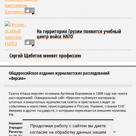
тысяч людей остаются без крова, десятки тысяч – гибнут.
Но проблема не только в этом. Проблема ещё и в том, что
огонь уничтожает лесную экосистему, сельское хозяйство
и кропотливо созданную человеком инфраструктуру.
Учитывая то, что пожары начинают становиться чуть ли не
ежегодной реальностью на фоне глобального потепления,
год за годом их будет всё больше, и здесь уже среди
прочего в большой опасности Европа. Небывалая жара,
зафиксированная в этом и прошлом годах в Италии и во
Франции, тому лучшее подтверждение.
Есть в перечне A-Z Animals и экзотика, впрочем, не менее
смертоносная. Это, в частности, «лимнические
извержения», о которых мало кто слышал. Речь идёт о
явлениях, когда большое количество углекислого газа
внезапно вырывается из глубин озёр, образуя невидимое
удушающее газовое облако, которое безжалостно убивает
людей и животных. Катастрофа на озере Ньос в Камеруне
в 1986 году остаётся одним из наиболее чудовищных
Продолжая работу с сайтом вы даете
примеров: более 1700 человек и тысячи голов скота
согласие на обработку данных нашим
погибли из-за внезапного выброса CO₂, накрывшего