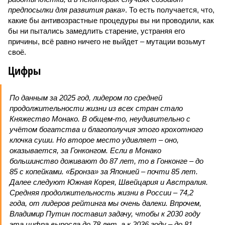
предпосылки для развития рака»
. То есть получается, что,
какие бы антивозрастные процедуры вы ни проводили, как
бы ни пытались замедлить старение, устраняя его
причины, всё равно ничего не выйдет – мутации возьмут
своё.
Цифры
По данным за 2025 год, лидером по средней
продолжительности жизни из всех стран стало
Княжество Монако. В общем-то, неудивительно с
учётом богатства и благополучия этого крохотного
клочка суши. Но второе место удивляет – оно,
оказывается, за Гонконгом. Если в Монако
большинство доживают до 87 лет, то в Гонконге – до
85 с копейками. «Бронза» за Японией – почти 85 лет.
Далее следуют Южная Корея, Швейцария и Австралия.
Средняя продолжительность жизни в России – 74,2
года, от лидеров рейтинга мы очень далеки. Впрочем,
Владимир Путин поставил задачу, чтобы к 2030 году
эта цифра выросла до 78 лет, а к 2036 году – до 81