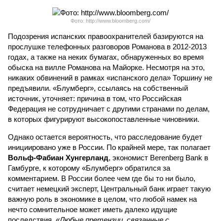
Фото: http://www.bloomberg.com/
Подозрения испанских правоохранителей базируются на
прослушке телефонных разговоров Романова в 2012-2013
годах, а также на неких бумагах, обнаруженных во время
обыска на вилле Романова на Майорке. Несмотря на это,
никаких обвинений в рамках «испанского дела» Торшину не
предъявили. «Блумберг», ссылаясь на собственный
источник, уточняет: причина в том, что Российская
Федерация не сотрудничает с другими странами по делам,
в которых фигурируют высокопоставленные чиновники.
Однако остается вероятность, что расследование будет
инициировано уже в России. По крайней мере, так полагает
Вольф-Фабиан Хунгерланд
, экономист Berenberg Bank в
Гамбурге, к которому «Блумберг» обратился за
комментарием. В России более чем где бы то ни было,
считает немецкий эксперт, Центральный банк играет такую
важную роль в экономике в целом, что любой намек на
нечто сомнительное может иметь далеко идущие
последствия.
«Любые претензии, связанные с