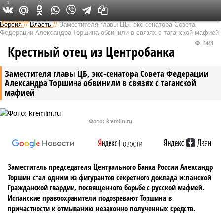
3
1
2
Федеральный выпуск
Версия
//
Власть
//
Заместителя главы ЦБ, экс-сенатора Совета
Федерации Александра Торшина обвинили в связях с таганской мафией
5441
Крестный отец из Центробанка
Заместителя главы ЦБ, экс-сенатора Совета Федерации
Александра Торшина обвинили в связях с таганской
мафией
Фото: kremlin.ru
Заместитель председателя Центрального Банка России Александр
Торшин стал одним из фигурантов секретного доклада испанской
Гражданской гвардии, посвященного борьбе с русской мафией.
Испанские правоохранители подозревают Торшина в
причастности к отмыванию незаконно полученных средств.