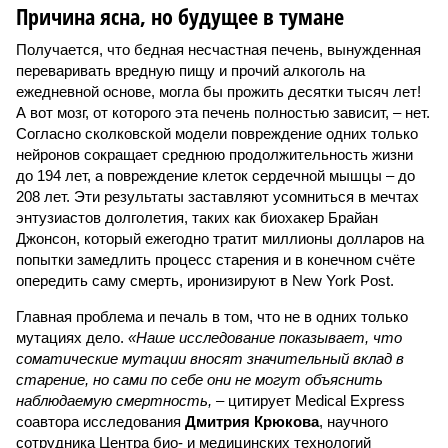
Причина ясна, но будущее в тумане
Получается, что бедная несчастная печень, вынужденная
переваривать вредную пищу и прочий алкоголь на
ежедневной основе, могла бы прожить десятки тысяч лет!
А вот мозг, от которого эта печень полностью зависит, – нет.
Согласно сколковской модели повреждение одних только
нейронов сокращает среднюю продолжительность жизни
до 194 лет, а повреждение клеток сердечной мышцы – до
208 лет. Эти результаты заставляют усомниться в мечтах
энтузиастов долголетия, таких как биохакер Брайан
Джонсон, который ежегодно тратит миллионы долларов на
попытки замедлить процесс старения и в конечном счёте
опередить саму смерть, иронизируют в New York Post.
Главная проблема и печаль в том, что не в одних только
мутациях дело.
«Наше исследование показывает, что
соматические мутации вносят значительный вклад в
старение, но сами по себе они не могут объяснить
наблюдаемую смертность, –
цитирует Medical Express
соавтора исследования
Дмитрия Крюкова
, научного
сотрудника Центра био- и медицинских технологий