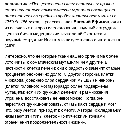
долголетия.
«При устранении всех остальных причин
старения только соматические мутации сокращают
теоретическую среднюю продолжительность жизни с
1759 до 156 лет»
, – рассказывает
Евгений Ефимов
, один
из ключевых авторов исследования, научный сотрудник
Центра био- и медицинских технологий Сколтеха и
научный сотрудник Института искусственного интеллекта
(AIRI).
Интересно, что некоторые ткани нашего организма более
устойчивы к соматическим мутациям, чем другие. В
частности, клетки печени: они с радостью заменят старые,
процветая бесконечно долго. С другой стороны, клетки
миокарда (среднего слоя сердечной мышцы) и нейроны
(клетки головного мозга) гораздо более подвержены
мутациям: если их функция деления и размножения
утрачена, восстановить её невозможно. Когда они
перестают функционировать, отказывают сердце и мозг,
что, разумеется, приводит к смерти. Авторы исследования
называют эти типы клеток «критическими точками
ограничения продолжительности жизни».