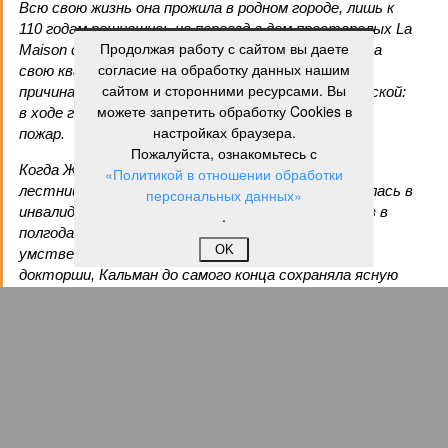
Всю свою жизнь она прожила в родном городе, лишь к
110 годам решившись на переезд в дом престарелых La
Продолжая работу с сайтом вы даете
Maison du Lac, где через 12 лет и умерла. Покидала
согласие на обработку данных нашим
свою квартиру она без особого удовольствия, но
сайтом и сторонними ресурсами. Вы
причина расставания с родной обителью была веской:
можете запретить обработку Cookies в
в ходе готовки женщина случайно устроила дома
настройках браузера.
пожар.
Пожалуйста, ознакомьтесь с
Когда Жанне Кальман было 115 лет, она упала с
«Политикой в отношении обработки
лестницы и сломала бедро и с тех пор передвигалась в
персональных данных»
инвалидном кресле. Нейропсихолог Карен Ричи раз в
.
полгода проводила исследования психического и
OK
умственного состояния старушки: по словам
докторши, Кальман до самого конца сохраняла ясную
память и ум, рассказывая Ричи стихи из своего
детства и решая арифметические задачки.
Александр Кузьмин
Газета
«Наша версия» №29 от 03.08.2026
Опубликовано:
04.08.2026 18:00
Отредактировано:
04.08.2026 18:00
Воры без
Последние