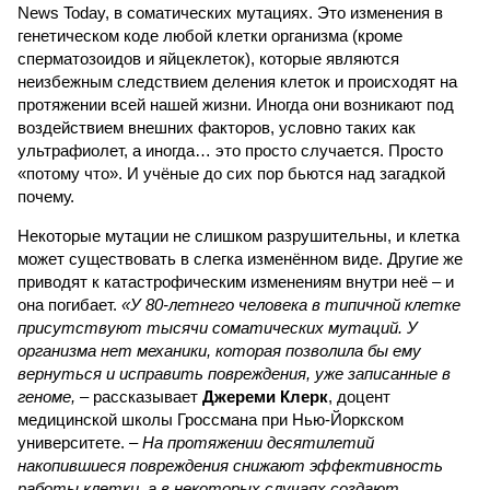
News Today, в соматических мутациях. Это изменения в
генетическом коде любой клетки организма (кроме
сперматозоидов и яйцеклеток), которые являются
неизбежным следствием деления клеток и происходят на
протяжении всей нашей жизни. Иногда они возникают под
воздействием внешних факторов, условно таких как
ультрафиолет, а иногда… это просто случается. Просто
«потому что». И учёные до сих пор бьются над загадкой
почему.
Некоторые мутации не слишком разрушительны, и клетка
может существовать в слегка изменённом виде. Другие же
приводят к катастрофическим изменениям внутри неё – и
она погибает.
«У 80-летнего человека в типичной клетке
присутствуют тысячи соматических мутаций. У
организма нет механики, которая позволила бы ему
вернуться и исправить повреждения, уже записанные в
геноме,
– рассказывает
Джереми Клерк
, доцент
медицинской школы Гроссмана при Нью-Йоркском
университете.
– На протяжении десятилетий
накопившиеся повреждения снижают эффективность
работы клетки, а в некоторых случаях создают