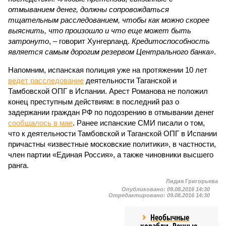
отмыванием денег, должны сопровождаться
тщательным расследованием, чтобы как можно скорее
выяснить, что произошло и что еще может быть
затронуто
, – говорит Хунгерланд.
Кредитоспособность
является самым дорогим резервом Центрального банка»
.
Напомним, испанская полиция уже на протяжении 10 лет
ведет расследование
деятельности Таганской и
Тамбовской ОПГ в Испании. Арест Романова не положил
конец преступным действиям: в последний раз о
задержании граждан РФ по подозрению в отмывании денег
сообщалось в мае
. Ранее испанские СМИ писали о том,
что к деятельности Тамбовской и Таганской ОПГ в Испании
причастны «известные московские политики», в частности,
член партии «Единая Россия», а также чиновники высшего
ранга.
Лидия Григорьева
Опубликовано:
09.08.2016 14:30
Отредактировано:
09.08.2016 14:30
Необычные