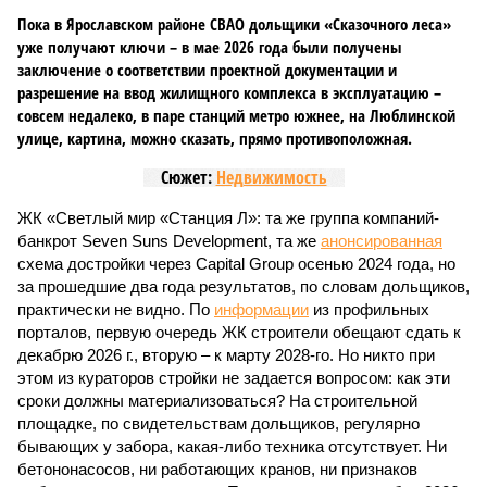
Пока в Ярославском районе СВАО дольщики «Сказочного леса»
уже получают ключи – в мае 2026 года были получены
заключение о соответствии проектной документации и
разрешение на ввод жилищного комплекса в эксплуатацию –
совсем недалеко, в паре станций метро южнее, на Люблинской
улице, картина, можно сказать, прямо противоположная.
Сюжет:
Недвижимость
ЖК «Светлый мир «Станция Л»: та же группа компаний-
банкрот Seven Suns Development, та же
анонсированная
схема достройки через Capital Group осенью 2024 года, но
за прошедшие два года результатов, по словам дольщиков,
практически не видно. По
информации
из профильных
порталов, первую очередь ЖК строители обещают сдать к
декабрю 2026 г., вторую – к марту 2028-го. Но никто при
этом из кураторов стройки не задается вопросом: как эти
сроки должны материализоваться? На строительной
площадке, по свидетельствам дольщиков, регулярно
бывающих у забора, какая-либо техника отсутствует. Ни
бетононасосов, ни работающих кранов, ни признаков