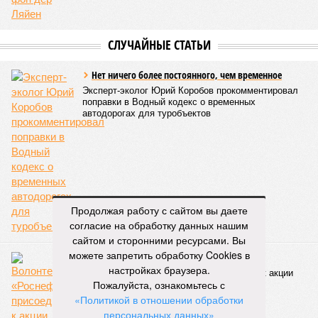
СЛУЧАЙНЫЕ СТАТЬИ
Нет ничего более постоянного, чем временное
Эксперт-эколог Юрий Коробов прокомментировал
поправки в Водный кодекс о временных
автодорогах для туробъектов
Продолжая работу с сайтом вы даете
согласие на обработку данных нашим
сайтом и сторонними ресурсами. Вы
можете запретить обработку Cookies в
В память о героях
настройках браузера.
Волонтеры «Роснефти» присоединились к акции
Пожалуйста, ознакомьтесь с
«Сад памяти» в Оренбуржье
«Политикой в отношении обработки
персональных данных»