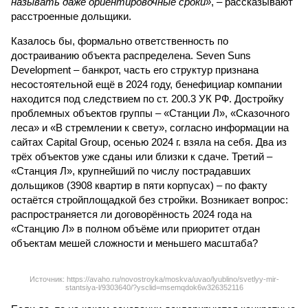
называть даже ориентировочные сроки»
, – рассказывают
расстроенные дольщики.
Казалось бы, формально ответственность по
достраиванию объекта распределена. Seven Suns
Development – банкрот, часть его структур признана
несостоятельной ещё в 2024 году, бенефициар компании
находится под следствием по ст. 200.3 УК РФ. Достройку
проблемных объектов группы – «Станции Л», «Сказочного
леса» и «В стремлении к свету», согласно информации на
сайтах Capital Group, осенью 2024 г. взяла на себя. Два из
трёх объектов уже сданы или близки к сдаче. Третий –
«Станция Л», крупнейший по числу пострадавших
дольщиков (3908 квартир в пяти корпусах) – по факту
остаётся стройплощадкой без стройки. Возникает вопрос:
распространяется ли договорённость 2024 года на
«Станцию Л» в полном объёме или приоритет отдан
объектам мешей сложности и меньшего масштаба?
Источник: https://avaho.ru/novostroyka/moskva/uvao/lyublino/svetlyy-mir-
stantsiya-l/9303640/?ysclid=msemqdok6w326352116