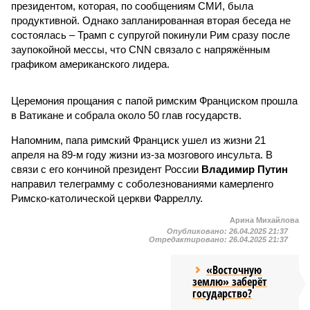
президентом, которая, по сообщениям СМИ, была
продуктивной. Однако запланированная вторая беседа не
состоялась – Трамп с супругой покинули Рим сразу после
заупокойной мессы, что CNN связало с напряжённым
графиком американского лидера.
Церемония прощания с папой римским Франциском прошла
в Ватикане и собрала около 50 глав государств.
Напомним, папа римский Франциск ушел из жизни 21
апреля на 89-м году жизни из-за мозгового инсульта. В
связи с его кончиной президент России
Владимир Путин
направил телеграмму с соболезнованиями камерленго
Римско-католической церкви Фарреллу.
Арина Михайлова
Опубликовано:
26.04.2025 21:37
Отредактировано:
26.04.2025 21:37
«Восточную
землю» заберёт
государство?