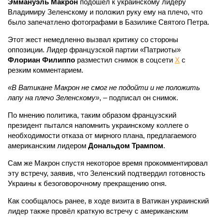
Эммануэль Макрон
подошёл к украинскому лидеру
Владимиру Зеленскому и положил руку ему на плечо, что
было запечатлено фотографами в Базилике Святого Петра.
Этот жест немедленно вызвал критику со стороны
оппозиции. Лидер французской партии «Патриоты»
Флориан Филиппо
разместил снимок в соцсети
X
с
резким комментарием.
«В Ватикане Макрон не смог не подойти и не положить
лапу на плечо Зеленскому»
, – подписал он снимок.
По мнению политика, таким образом французский
президент пытался напомнить украинскому коллеге о
необходимости отказа от мирного плана, предлагаемого
американским лидером
Дональдом Трампом
.
Сам же Макрон спустя некоторое время прокомментировал
эту встречу, заявив, что Зеленский подтвердил готовность
Украины к безоговорочному прекращению огня.
Как сообщалось ранее, в ходе визита в Ватикан украинский
лидер также провёл краткую встречу с американским