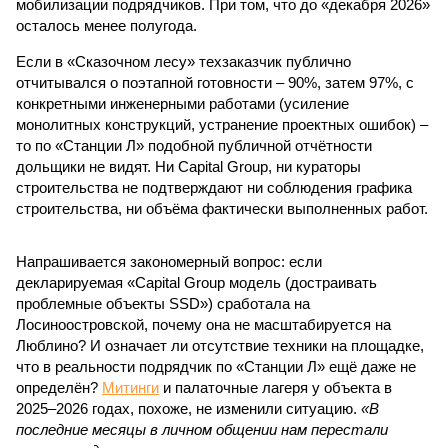
мобилизации подрядчиков. При том, что до «декабря 2026»
осталось менее полугода.
Если в «Сказочном лесу» техзаказчик публично
отчитывался о поэтапной готовности – 90%, затем 97%, с
конкретными инженерными работами (усиление
монолитных конструкций, устранение проектных ошибок) –
то по «Станции Л» подобной публичной отчётности
дольщики не видят. Ни Capital Group, ни кураторы
строительства не подтверждают ни соблюдения графика
строительства, ни объёма фактически выполненных работ.
Напрашивается закономерный вопрос: если
декларируемая «Capital Group модель (достраивать
проблемные объекты SSD») сработала на
Лосиноостровской, почему она не масштабируется на
Люблино? И означает ли отсутствие техники на площадке,
что в реальности подрядчик по «Станции Л» ещё даже не
определён?
Митинги
и палаточные лагеря у объекта в
2025–2026 годах, похоже, не изменили ситуацию.
«В
последние месяцы в личном общении нам перестали