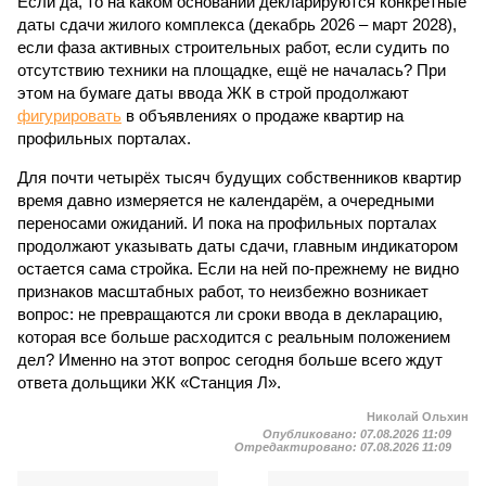
Если да, то на каком основании декларируются конкретные
даты сдачи жилого комплекса (декабрь 2026 – март 2028),
если фаза активных строительных работ, если судить по
отсутствию техники на площадке, ещё не началась? При
этом на бумаге даты ввода ЖК в строй продолжают
фигурировать
в объявлениях о продаже квартир на
профильных порталах.
Для почти четырёх тысяч будущих собственников квартир
время давно измеряется не календарём, а очередными
переносами ожиданий. И пока на профильных порталах
продолжают указывать даты сдачи, главным индикатором
остается сама стройка. Если на ней по-прежнему не видно
признаков масштабных работ, то неизбежно возникает
вопрос: не превращаются ли сроки ввода в декларацию,
которая все больше расходится с реальным положением
дел? Именно на этот вопрос сегодня больше всего ждут
ответа дольщики ЖК «Станция Л».
Николай Ольхин
Опубликовано:
07.08.2026 11:09
Отредактировано:
07.08.2026 11:09