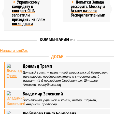
Украинскому
Попытки Запада
кандидату в
рассорить Москву и
конгресс США
Астану назвали
запретили
бесперспективными
приходить на пляж
после драки
КОММЕНТАРИИ
0
Новости smi2.ru
ДОСЬЕ
Дональд Трамп
Дональд Трамп – известный американский бизнесмен,
миллиардер, предприниматель и строительный
магнат. 45-й президент Соединенных Штатов
Америки, республиканец.
Владимир Зеленский
Популярный украинский комик, актер, шоумен,
сценарист, продюсер.
Любимова Ольга Борисовна