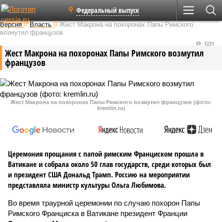
Федеральный выпуск
Версия
//
Власть
//
Жест Макрона на похоронах Папы Римского
возмутил французов
1231
Жест Макрона на похоронах Папы Римского возмутил
французов
Жест Макрона на похоронах Папы Римского возмутил французов (фото:
kremlin.ru)
Церемония прощания с папой римским Франциском прошла в
Ватикане и собрала около 50 глав государств, среди которых был
и президент США Дональд Трамп. Россию на мероприятии
представляла министр культуры Ольга Любимова.
Во время траурной церемонии по случаю похорон Папы
Римского Франциска в Ватикане президент Франции