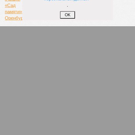
.
OK
Знакомое лицо
Развитие биометрических сервисов буксует из-за
желания на них заработать
ПОПУЛЯРНОЕ
Европа этой зимой может столкнуться с
высокими ценами на дизельное топливо