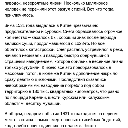
паводок, невероятные ливни. Несколько миллионов
человек не пережили этот разгул стихий. Вот что тогда
приключилось.
Зима 1931 года выдалась в Китае чрезвычайно
продолжительной и суровой. Снега образовалось огромное
количество – казалось бы, хороший знак после периода
великой суши, продолжавшегося с 1928-го. Но всё
обратилось катастрофой. Снег растаял, устремился в реки,
начался небывалый паводок, быстро обернувшийся
страшным наводнением, которое обильные весенние ливни
только усугубили. К июню всё это преобразовалось в
массовый потоп, в июле же Китай в дополнение накрыло
сразу девятью циклонами. Последствия оказались
невообразимыми: наводнение погребло под собой
территорию в 180 тыс. квадратных километров, что равно
по площади Карелии, шести Курским или Калужским
областям, десятку Чуваший.
В общем, недаром события 1931-го находятся на первом
месте в списке самых смертоносных стихийных бедствий,
когда-либо происходивших на планете. Число