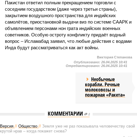
Пакистан ответил полным прекращением торговли с
соседним государством (даже через третьи страны),
закрытием воздушного пространства для индийских
самолётов, приостановкой выдачи виз по системе СААРК и
объявлением персонами нон грата индийских военных
советников. Особую остроту конфликту придаёт водный
вопрос – Исламабад заявил, что любые действия с водами
Инда будут рассматриваться как акт войны.
Виктория Степанова
Опубликовано:
26.04.2025 10:41
Отредактировано:
26.04.2025 10:41
Необычные
корабли. Речные
молоковозы и
пожарная «Ракета»
КОММЕНТАРИИ
0
Версия
//
Общество
//
Земля уже не раз показывала человечеству свой
крутой нрав – когда покажет снова?