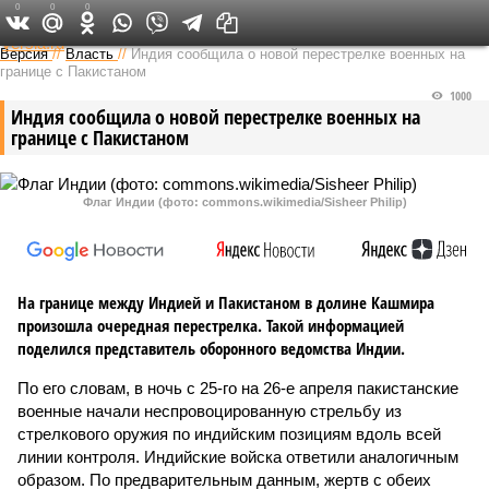
0
0
0
Федеральный выпуск
Версия
//
Власть
//
Индия сообщила о новой перестрелке военных на
границе с Пакистаном
1000
Индия сообщила о новой перестрелке военных на
границе с Пакистаном
Флаг Индии (фото: commons.wikimedia/Sisheer Philip)
На границе между Индией и Пакистаном в долине Кашмира
произошла очередная перестрелка. Такой информацией
поделился представитель оборонного ведомства Индии.
По его словам, в ночь с 25-го на 26-е апреля пакистанские
военные начали неспровоцированную стрельбу из
стрелкового оружия по индийским позициям вдоль всей
линии контроля. Индийские войска ответили аналогичным
образом. По предварительным данным, жертв с обеих