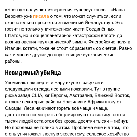
«Бронзу» получают извержения супервулканов – «Наша
Версия» уже
писала
о том, что может случиться, если
окончательно проснётся знаменитый Йеллоустоун. Это
грозит не только уничтожением части Соединённых
Штатов, но и общепланетарной катастрофой вплоть до
возникновения «вулканической зимы». Флегрейские поля в
Италии, кстати, тоже не стоит сбрасывать со счетов. Равно
как и многие другие до поры спящие вулканические
районы.
Невидимый убийца
Упоминают эксперты и жару вкупе с засухой и
следующими отсюда лесными пожарами. Тут в группе
риска запад США, юг Европы, Австралия, Ближний Восток,
а также некоторые районы Бразилии и Африки к югу от
Сахары. Леса начинают гореть всё чаще и чаще,
достаточно посмотреть общемировую статистику; сотни
тысяч людей остаются без крова, десятки тысяч – гибнут.
Но проблема не только в этом. Проблема ещё и в том, что
огонь уничтожает лесную экосистему, сельское хозяйство