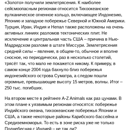
«Золото» получили землетрясения. К наиболее
сейсмоопасным регионам относится Тихоокеанское
вулканическое огненное кольцо, включающее Индонезию,
Японию и западное побережье Северной и Южной Америки.
Турция, Иран, Индия и Непал также расположены на очень
активных линиях разломов тектонических плит. Не
исключение и центральная часть США – причина в Нью-
Мадридском разломе в штате Миссури. Землетрясения
средней силы – явление, в общем-то, обычное и вполне
сносное, но периодически, раз в несколько столетий,
трясёт так, что мало не покажется никому. К примеру, в
самом конце 2004 года бахнуло близ побережья
индонезийского острова Суматра, а следом пошли
огромные, превышающие высоту 15 метров, волны. Итог –
250 тыс. погибших.
На втором месте в рейтинге A-Z Animals как раз цунами. В
этом плане к уязвимым регионам относятся: побережье
Индийского океана, тихо­океанские побережья Японии и
США, а также некоторые районы Карибского бассейна и
Средиземноморья. То есть в зоне риска уже не только
Поднебесная с Индией – не так ли?