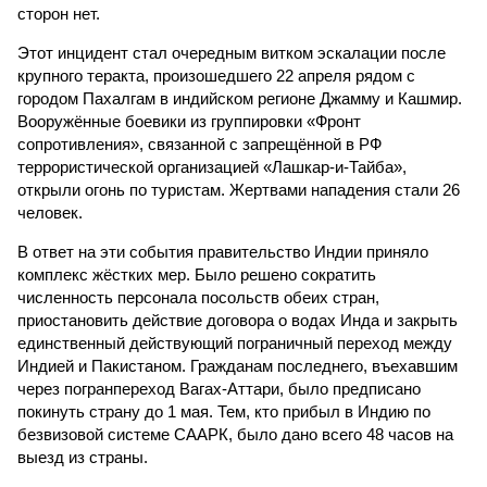
сторон нет.
Этот инцидент стал очередным витком эскалации после
крупного теракта, произошедшего 22 апреля рядом с
городом Пахалгам в индийском регионе Джамму и Кашмир.
Вооружённые боевики из группировки «Фронт
сопротивления», связанной с запрещённой в РФ
террористической организацией «Лашкар-и-Тайба»,
открыли огонь по туристам. Жертвами нападения стали 26
человек.
В ответ на эти события правительство Индии приняло
комплекс жёстких мер. Было решено сократить
численность персонала посольств обеих стран,
приостановить действие договора о водах Инда и закрыть
единственный действующий пограничный переход между
Индией и Пакистаном. Гражданам последнего, въехавшим
через погранпереход Вагах-Аттари, было предписано
покинуть страну до 1 мая. Тем, кто прибыл в Индию по
безвизовой системе СААРК, было дано всего 48 часов на
выезд из страны.