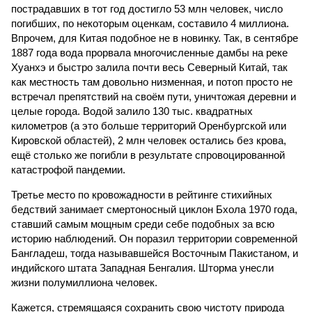
пострадавших в тот год достигло 53 млн человек, число
погибших, по некоторым оценкам, составило 4 миллиона.
Впрочем, для Китая подобное не в новинку. Так, в сентябре
1887 года вода прорвала многочисленные дамбы на реке
Хуанхэ и быстро залила почти весь Северный Китай, так
как местность там довольно низменная, и потоп просто не
встречал препятствий на своём пути, уничтожая деревни и
целые города. Водой залило 130 тыс. квадратных
километров (а это больше территорий Оренбургской или
Кировской областей), 2 млн человек остались без крова,
ещё столько же погибли в результате спровоцированной
катастрофой пандемии.
Третье место по кровожадности в рейтинге стихийных
бедствий занимает смертоносный циклон Бхола 1970 года,
ставший самым мощным среди себе подобных за всю
историю наблюдений. Он поразил территории современной
Бангладеш, тогда называвшейся Восточным Пакистаном, и
индийского штата Западная Бенгалия. Шторма унесли
жизни полумиллиона человек.
Кажется, стремящаяся сохранить свою чистоту природа