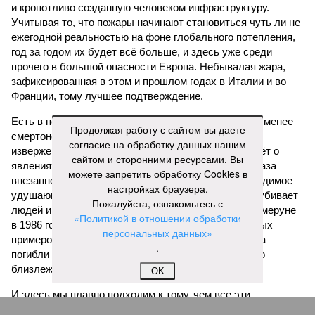
и кропотливо созданную человеком инфраструктуру.
Учитывая то, что пожары начинают становиться чуть ли не
ежегодной реальностью на фоне глобального потепления,
год за годом их будет всё больше, и здесь уже среди
прочего в большой опасности Европа. Небывалая жара,
зафиксированная в этом и прошлом годах в Италии и во
Франции, тому лучшее подтверждение.
Есть в перечне A-Z Animals и экзотика, впрочем, не менее
Продолжая работу с сайтом вы даете
смертоносная. Это, в частности, «лимнические
согласие на обработку данных нашим
извержения», о которых мало кто слышал. Речь идёт о
сайтом и сторонними ресурсами. Вы
явлениях, когда большое количество углекислого газа
можете запретить обработку Cookies в
внезапно вырывается из глубин озёр, образуя невидимое
настройках браузера.
удушающее газовое облако, которое безжалостно убивает
Пожалуйста, ознакомьтесь с
людей и животных. Катастрофа на озере Ньос в Камеруне
«Политикой в отношении обработки
в 1986 году остаётся одним из наиболее чудовищных
персональных данных»
примеров: более 1700 человек и тысячи голов скота
.
погибли из-за внезапного выброса CO₂, накрывшего
близлежащие деревни.
OK
И здесь мы плавно подходим к тому, чем все эти
стихийные бедствия могут закончиться. А именно – к