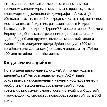
что-то знала о том, какие именно страны станут со
временем самыми «грязными» в плане производств, и
планомерно подтачивала их демографию. А как ещё
объяснить то, что в топ-10 природных катастроф почти все
места занимают бедствия, разразившиеся в Индии,
Пакистане, Бангладеш и Турции? Что характерно, Россию и
Европу подобные катастрофы никогда не затрагивали,
здесь беды были другими, включая массовый голод и
масштабные эпидемии вроде бубонной чумы (200 млн
погибших) или «испанки» (по разным оценкам, от 17,4 до
100 млн погибших во всём мире).
Когда земля – дыбом
Но это дела давно минувших дней. А что нам ждать в
дальнейшем? Авторы энциклопедии A-Z Animals,
основываясь на современных научных исследованиях и
глобальных тенденциях, составили свой список
потенциально самых смертоносных стихийных бедствий,
угрожающих человечеству непосредственно сейчас, в XXI
веке.