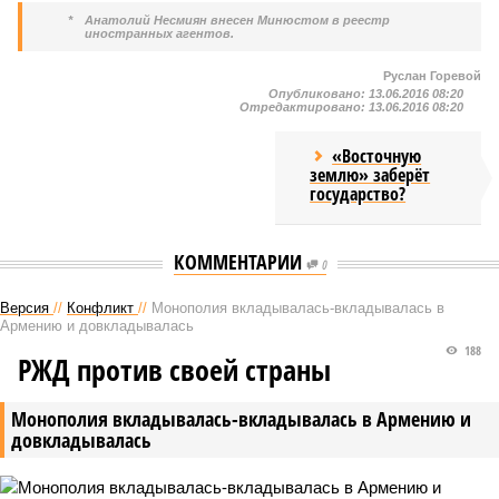
*
Анатолий Несмиян внесен Минюстом в реестр
иностранных агентов.
Руслан Горевой
Опубликовано:
13.06.2016 08:20
Отредактировано:
13.06.2016 08:20
«Восточную
землю» заберёт
государство?
КОММЕНТАРИИ
0
Версия
//
Конфликт
//
Монополия вкладывалась-вкладывалась в
Армению и довкладывалась
188
РЖД против своей страны
Монополия вкладывалась-вкладывалась в Армению и
довкладывалась