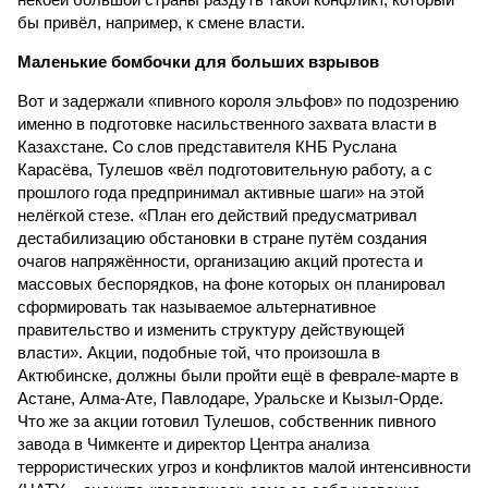
бы привёл, например, к смене власти.
Маленькие бомбочки для больших взрывов
Вот и задержали «пивного короля эльфов» по подозрению
именно в подготовке насильственного захвата власти в
Казахстане. Со слов представителя КНБ Руслана
Карасёва, Тулешов «вёл подготовительную работу, а с
прошлого года предпринимал активные шаги» на этой
нелёгкой стезе. «План его действий предусматривал
дестабилизацию обстановки в стране путём создания
очагов напряжённости, организацию акций протеста и
массовых беспорядков, на фоне которых он планировал
сформировать так называемое альтернативное
правительство и изменить структуру действующей
власти». Акции, подобные той, что произошла в
Актюбинске, должны были пройти ещё в феврале-марте в
Астане, Алма-Ате, Павлодаре, Уральске и Кызыл-Орде.
Что же за акции готовил Тулешов, собственник пивного
завода в Чимкенте и директор Центра анализа
террористических угроз и конфликтов малой интенсивности