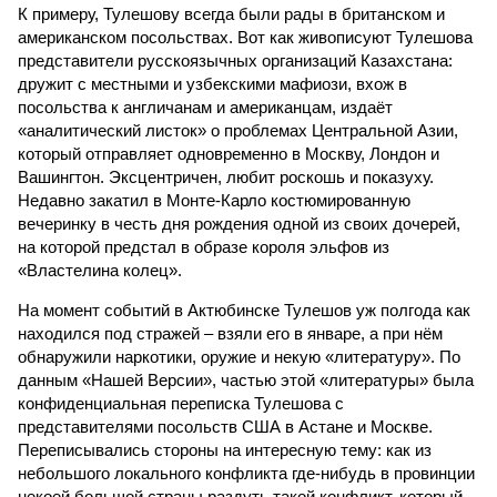
К примеру, Тулешову всегда были рады в британском и
американском посольствах. Вот как живописуют Тулешова
представители русскоязычных организаций Казахстана:
дружит с местными и узбекскими мафиози, вхож в
посольства к англичанам и американцам, издаёт
«аналитический листок» о проблемах Центральной Азии,
который отправляет одновременно в Москву, Лондон и
Вашингтон. Эксцентричен, любит роскошь и показуху.
Недавно закатил в Монте-Карло костюмированную
вечеринку в честь дня рождения одной из своих дочерей,
на которой предстал в образе короля эльфов из
«Властелина колец».
На момент событий в Актюбинске Тулешов уж полгода как
находился под стражей – взяли его в январе, а при нём
обнаружили наркотики, оружие и некую «литературу». По
данным «Нашей Версии», частью этой «литературы» была
конфиденциальная переписка Тулешова с
представителями посольств США в Астане и Москве.
Переписывались стороны на интересную тему: как из
небольшого локального конфликта где-нибудь в провинции
некоей большой страны раздуть такой конфликт, который