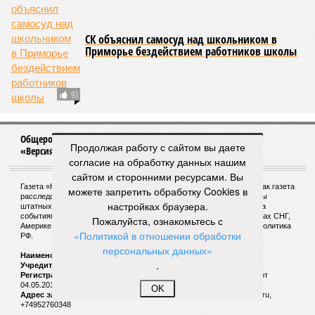
СК объяснил самосуд над школьником в
Приморье бездействием работников школы
93
Общероссийское издание журналистских расследований
Продолжая работу с сайтом вы даете
«Версия»
согласие на обработку данных нашим
сайтом и сторонними ресурсами. Вы
Газета «Наша версия» основана Артёмом Боровиком в 1998 году как газета
можете запретить обработку Cookies в
расследований. Официальный сайт «Версия» публикует материалы
настройках браузера.
штатных и внештатных журналистов газеты и пристально следит за
событиями и новостями, происходящими в России, Украине, странах СНГ,
Пожалуйста, ознакомьтесь с
Америке и других государств, с которыми пересекается внешняя политика
«Политикой в отношении обработки
РФ.
персональных данных»
Наименование:
Cетевое издание «Версия»
.
Учредитель:
ООО «Версия»,
Главный редактор:
Горевой Р. Г.
Регистрационный номер Роскомнадзора:
ЭЛ № ФС 77 - 72681 от
04.05.2018 г.
OK
Адрес электронной почты и телефон редакции:
versia@versia.ru,
+74952760348