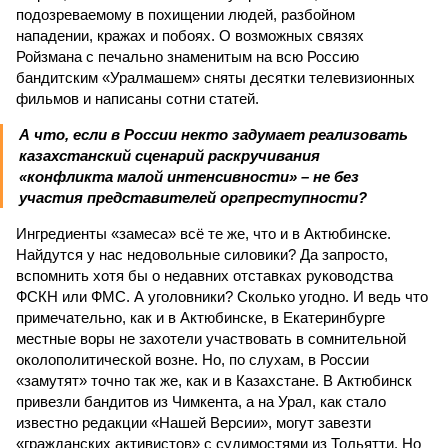
подозреваемому в похищении людей, разбойном
нападении, кражах и побоях. О возможных связях
Ройзмана с печально знаменитым на всю Россию
бандитским «Уралмашем» сняты десятки телевизионных
фильмов и написаны сотни статей.
А что, если в России некто задумает реализовать
казахстанский сценарий раскручивания
«конфликта малой интенсивности» – не без
участия представителей оргпреступности?
Ингредиенты «замеса» всё те же, что и в Актюбинске.
Найдутся у нас недовольные силовики? Да запросто,
вспомнить хотя бы о недавних отставках руководства
ФСКН или ФМС. А уголовники? Сколько угодно. И ведь что
примечательно, как и в Актюбинске, в Екатеринбурге
местные воры не захотели участвовать в сомнительной
околополитической возне. Но, по слухам, в России
«замутят» точно так же, как и в Казахстане. В Актюбинск
привезли бандитов из Чимкента, а на Урал, как стало
известно редакции «Нашей Версии», могут завезти
«гражданских активистов» с судимостями из Тольятти. Но