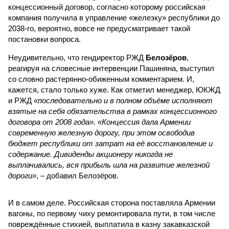
концессионный договор, согласно которому российская
компания получила в управление «железку» республики до
2038-го, вероятно, вовсе не предусматривает такой
постановки вопроса.
Неудивительно, что гендиректор РЖД
Белозёров
,
реагируя на словесные интервенции Пашиняна, выступил
со словно растерянно-обиженным комментарием. И,
кажется, стало только хуже. Как отметил менеджер, ЮКЖД
и РЖД
«последовательно и в полном объёме исполняют
взятые на себя обязательства в рамках концессионного
договора от 2008 года». «Концессия дала Армении
современную железную дорогу, при этом освободив
бюджет республики от затрат на её восстановление и
содержание. Дивиденды акционеру никогда не
выплачивались, вся прибыль шла на развитие железной
дороги»
, – добавил Белозёров.
И в самом деле. Российская сторона поставляла Армении
вагоны, по первому чиху ремонтировала пути, в том числе
повреждённые стихией, выплатила в казну закавказской