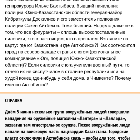
генпрокурора Ильяс Бахтыбаев, бывший начальник
полиции Южно-Казахстанской области генерал-майор
Кибраткулы Доскалиев и его заместитель полковник
полиции Сакен Айтбеков. Тоже бывший. Но дело даже не в
том, что все фигуранты – сплошь высокопоставленные
силовики, кто в настоящем, кто в прошлом. Взгляните на
карту: где юг Казахстана и где Актюбинск?! Как соотносится
город на северо-западе страны с югом (региональное
командование «Юг», полиция Южно-Казахстанской
области)? Если силовики с юга учинили военный путч, то
отчего их не «вспутчило» в столице республики или на
худой конец где-нибудь у себя дома, в Чимкенте? Почему
именно Актюбинск?
СПРАВКА
Днём 5 июня несколько групп во­оружённых людей совершили
нападения на оружейные магазины «Пантера» и «Паллада»,
захватив там огнестрельное оружие. Позже вооружённые люди
напали на войсковую часть нацгвардии Казахстана. Городские
власти отключили в Актюбинске связь – якобы для того, чтобы