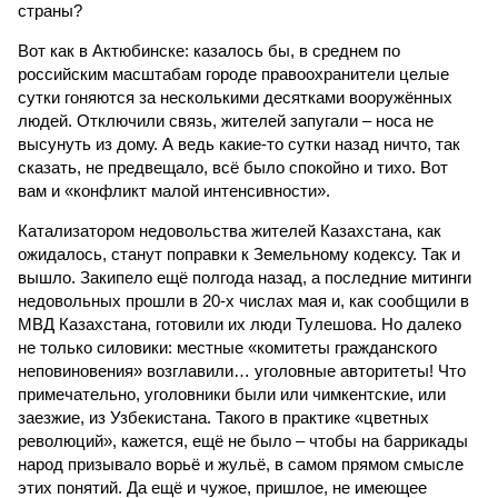
страны?
Вот как в Актюбинске: казалось бы, в среднем по
российским масштабам городе правоохранители целые
сутки гоняются за несколькими десятками вооружённых
людей. Отключили связь, жителей запугали – носа не
высунуть из дому. А ведь какие-то сутки назад ничто, так
сказать, не предвещало, всё было спокойно и тихо. Вот
вам и «конфликт малой интенсивности».
Катализатором недовольства жителей Казахстана, как
ожидалось, станут поправки к Земельному кодексу. Так и
вышло. Закипело ещё полгода назад, а последние митинги
недовольных прошли в 20-х числах мая и, как сообщили в
МВД Казахстана, готовили их люди Тулешова. Но далеко
не только силовики: местные «комитеты гражданского
неповиновения» возглавили… уголовные авторитеты! Что
примечательно, уголовники были или чимкентские, или
заезжие, из Узбекистана. Такого в практике «цветных
революций», кажется, ещё не было – чтобы на баррикады
народ призывало ворьё и жульё, в самом прямом смысле
этих понятий. Да ещё и чужое, пришлое, не имеющее