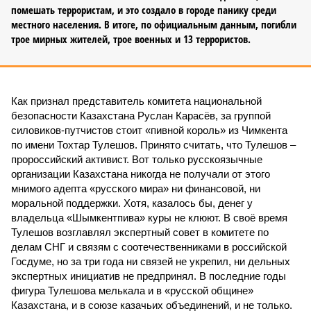
помешать террористам, и это создало в городе панику среди
местного населения. В итоге, по официальным данным, погибли
трое мирных жителей, трое военных и 13 террористов.
Как признал представитель комитета национальной
безопасности Казахстана Руслан Карасёв, за группой
силовиков-путчистов стоит «пивной король» из Чимкента
по имени Тохтар Тулешов. Принято считать, что Тулешов –
пророссийский активист. Вот только русскоязычные
организации Казахстана никогда не получали от этого
мнимого адепта «русского мира» ни финансовой, ни
моральной поддержки. Хотя, казалось бы, денег у
владельца «Шымкентпива» куры не клюют. В своё время
Тулешов возглавлял экспертный совет в комитете по
делам СНГ и связям с соотечественниками в российской
Госдуме, но за три года ни связей не укрепил, ни дельных
экспертных инициатив не предпринял. В последние годы
фигура Тулешова мелькала и в «русской общине»
Казахстана, и в союзе казачьих объединений, и не только.