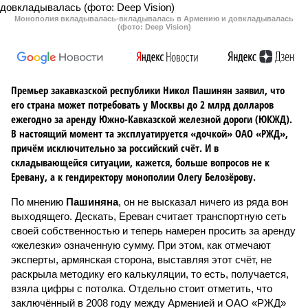
Монополия вкладывалась-вкладывалась в Армению и довкладывалась
(фото: Deep Vision)
Премьер закавказской республики Никол Пашинян заявил, что
его страна может потребовать у Москвы до 2 млрд долларов
ежегодно за аренду Южно-Кавказской железной дороги (ЮКЖД).
В настоящий момент та эксплуатируется «дочкой» ОАО «РЖД»,
причём исключительно за российский счёт. И в
складывающейся ситуации, кажется, больше вопросов не к
Еревану, а к гендиректору монополии Олегу Белозёрову.
По мнению
Пашиняна
, он не высказал ничего из ряда вон
выходящего. Дескать, Ереван считает транспортную сеть
своей собственностью и теперь намерен просить за аренду
«железки» означенную сумму. При этом, как отмечают
эксперты, армянская сторона, выставляя этот счёт, не
раскрыла методику его калькуляции, то есть, получается,
взяла цифры с потолка. Отдельно стоит отметить, что
заключённый в 2008 году между Арменией и ОАО «РЖД»