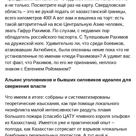
и не только. Посмотрите ещё раз на карту. Свердловская
область – это же рукой подать от казахстанской границы,
всего километров 400! А вот вам и вишенка на торт: есть
такой авторитетный на всю Центральную Азию человек,
звать Гафур Рахимов. По слухам, с недавних пор
обладатель российского паспорта. С Тулешовым Рахимов
на дружеской ноге. Удивительно ли, что среди боевиков,
атаковавших Актюбинск, были опознаны некие пока что не
установленные по именам «люди Рахимова»? А удивит вас
тот факт, что Рахимов, по его же признанию, неплохо
знаком с Евгением Ройзманом?
Альянс уголовников и бывших силовиков идеален для
свержения власти
Что имеем в итоге: собраны и систематизированы
теоретические изыскания, как при помощи локального
«конфликта малой интенсивности» раздуть пламя
большого пожара (спасибо ЦАТУ «пивного короля эльфов»
из Казахстана). Имеется уже и практический опыт –
полгода, как Казахстан сотрясает от взрывов «локальных
бомбочек» региональных протестов. А тут ещё и