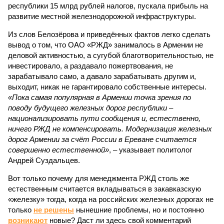
республики 15 млрд рублей налогов, пускала прибыль на
развитие местной железнодорожной инфраструктуры.
Из слов Белозёрова и приведённых фактов легко сделать
вывод о том, что ОАО «РЖД» занималось в Армении не
деловой активностью, а сугубой благотворительностью, не
инвестировало, а раздавало пожертвования, не
зарабатывало само, а давало зарабатывать другим и,
выходит, никак не гарантировало собственные интересы.
«Пока самая популярная в Армении точка зрения по
поводу будущего железных дорог рес­публики –
национализировать пути сообщения и, естественно,
ничего РЖД не компенсировать. Модернизация железных
дорог Армении за счёт России в Ереване считается
совершенно естественной»
, – указывает политолог
Андрей Суздальцев.
Вот только почему для менеджмента РЖД столь же
естественным считается вкладываться в закавказскую
«железку» тогда, когда на российских железных дорогах не
только
не решены
нынешние проблемы, но и постоянно
возникают
новые? Даст ли здесь свой комментарий