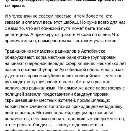
так просто.
И уголовники не совсем простые, и тем более те, кто
заказал и оплатил весь этот шабаш. Но хуже всего для нас
с вами то, что актюбинский путч может быть только
репетицией. А премьеру сыграют в России по осени. Что
примечательно, примерно тем же составом участников.
Традиционно исламских радикалов в Актюбинске
обнаруживают, когда местные бандитские группировки
начинают очередной передел сфер влияния. Несколько лет
назад в посёлке Шубарши Актюбинской области на глазах
у десятков прохожих убили двоих полицейских – местное
руководство тут же рапортовало в Астану о разгуле
исламского радикализма. На самом же деле перестрелку с
полицией затеяли представители бандгруппировки,
«крышевавшие» местных жителей, промышляющих
воровством «чёрного золота» из проходящего неподалёку
нефтепровода. Мотивы властей, врущих про засилье
исламистов, несложно понять: доложишь «наверх» честно,
что стреляют бандиты, – снимут с должности за
профессиональную непригодность. А соврёшь, что,