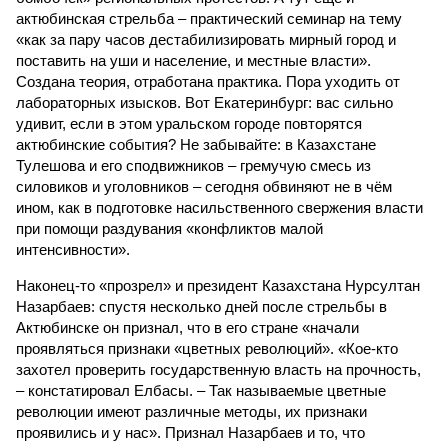
актюбинская стрельба – практический семинар на тему
«как за пару часов дестабилизировать мирный город и
поставить на уши и население, и местные власти».
Создана теория, отработана практика. Пора уходить от
лабораторных изысков. Вот Екатеринбург: вас сильно
удивит, если в этом уральском городе повторятся
актюбинские события? Не забывайте: в Казахстане
Тулешова и его сподвижников – гремучую смесь из
силовиков и уголовников – сегодня обвиняют не в чём
ином, как в подготовке насильственного свержения власти
при помощи раздувания «конфликтов малой
интенсивности».
Наконец-то «прозрел» и президент Казахстана Нурсултан
Назарбаев: спустя несколько дней после стрельбы в
Актюбинске он признал, что в его стране «начали
проявляться признаки «цветных революций». «Кое-кто
захотел проверить государственную власть на прочность,
– констатировал Елбасы. – Так называемые цветные
революции имеют различные методы, их признаки
проявились и у нас». Признал Назарбаев и то, что