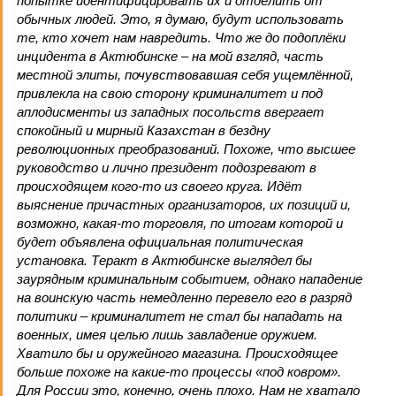
попытке идентифицировать их и отделить от
обычных людей. Это, я думаю, будут использовать
те, кто хочет нам навредить. Что же до подоплёки
инцидента в Актюбинске – на мой взгляд, часть
местной элиты, почувствовавшая себя ущемлённой,
привлекла на свою сторону криминалитет и под
аплодисменты из западных посольств ввергает
спокойный и мирный Казахстан в бездну
революционных преобразований. Похоже, что высшее
руководство и лично президент подозревают в
происходящем кого-то из своего круга. Идёт
выяснение причастных организаторов, их позиций и,
возможно, какая-то торговля, по итогам которой и
будет объявлена официальная политическая
установка. Теракт в Актюбинске выглядел бы
заурядным криминальным событием, однако нападение
на воинскую часть немедленно перевело его в разряд
политики – криминалитет не стал бы нападать на
военных, имея целью лишь завладение оружием.
Хватило бы и оружейного магазина. Происходящее
больше похоже на какие-то процессы «под ковром».
Для России это, конечно, очень плохо. Нам не хватало