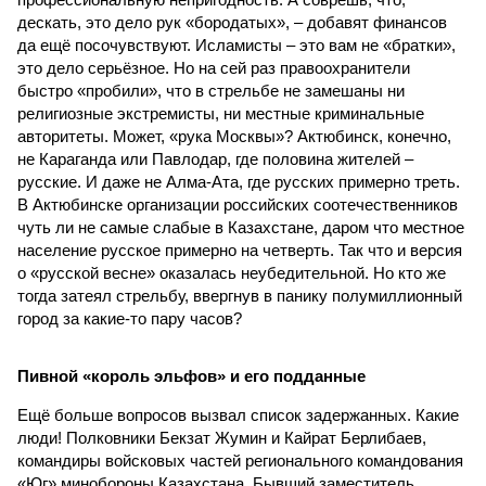
дескать, это дело рук «бородатых», – добавят финансов
да ещё посочувствуют. Исламисты – это вам не «братки»,
это дело серьёзное. Но на сей раз правоохранители
быстро «пробили», что в стрельбе не замешаны ни
религиозные экстремисты, ни местные криминальные
авторитеты. Может, «рука Москвы»? Актюбинск, конечно,
не Караганда или Павлодар, где половина жителей –
русские. И даже не Алма-Ата, где русских примерно треть.
В Актюбинске организации российских соотечественников
чуть ли не самые слабые в Казахстане, даром что местное
население русское примерно на четверть. Так что и версия
о «русской весне» оказалась неубедительной. Но кто же
тогда затеял стрельбу, ввергнув в панику полумиллионный
город за какие-то пару часов?
Пивной «король эльфов» и его подданные
Ещё больше вопросов вызвал список задержанных. Какие
люди! Полковники Бекзат Жумин и Кайрат Берлибаев,
командиры войсковых частей регионального командования
«Юг» минобороны Казахстана. Бывший заместитель