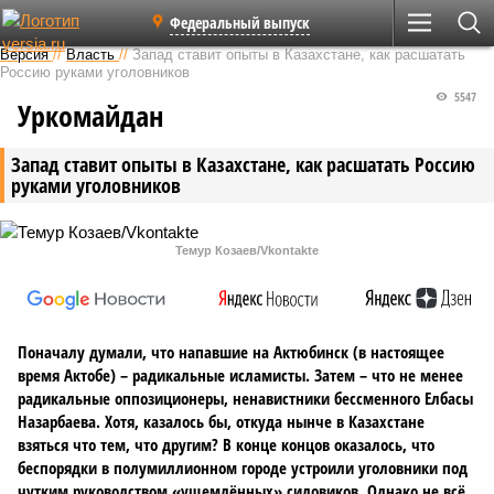
Федеральный выпуск
Версия
//
Власть
//
Запад ставит опыты в Казахстане, как расшатать
Россию руками уголовников
5547
Уркомайдан
Запад ставит опыты в Казахстане, как расшатать Россию
руками уголовников
Темур Козаев/Vkontakte
Поначалу думали, что напавшие на Актюбинск (в настоящее
время Актобе) – радикальные исламисты. Затем – что не менее
радикальные оппозиционеры, ненавистники бессменного Елбасы
Назарбаева. Хотя, казалось бы, откуда нынче в Казахстане
взяться что тем, что другим? В конце концов оказалось, что
беспорядки в полумиллионном городе устроили уголовники под
чутким руководством «ущемлённых» силовиков. Однако не всё