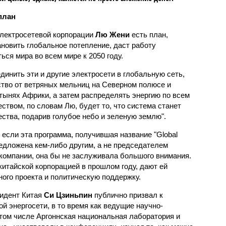
план
электросетевой корпорации
Лю Жени
есть план,
тановить глобальное потепление, даст работу
ся мира во всем мире к 2050 году.
динить эти и другие электросети в глобальную сеть,
ство от ветряных мельниц на Северном полюсе и
тынях Африки, а затем распределять энергию по всем
твом, по словам Лю, будет то, что система станет
ства, подарив голубое небо и зеленую землю".
если эта программа, получившая название "Global
предложена кем-либо другим, а не председателем
 компании, она бы не заслуживала большого внимания.
китайской корпорацией в прошлом году, дают ей
ого проекта и политическую поддержку.
зидент Китая
Си Цзиньпин
публично призвал к
й энергосети, в то время как ведущие научно-
 том числе Аргоннская национальная лаборатория и