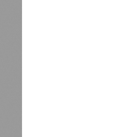
семейства A320. Такая мера
сервисов 
была принята из-за критического
Специали
сбоя в программном
устранен
обеспечении.