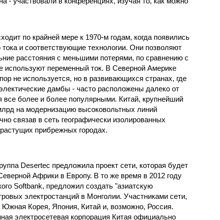
а - участвовали в конференциях, изучая то, как можно
ходит по крайней мере к 1970-м годам, когда появились
 тока и соответствующие технологии. Они позволяют
ьние расстояния с меньшими потерями, по сравнению с
е используют переменный ток. В Северной Америке
пор не используется, но в развивающихся странах, где
роэлектические дамбы - часто расположены далеко от
я все более и более популярными. Китай, крупнейший
 млрд на модернизацию высоковольтных линий
ично связав в сеть географически изолированных
орастущих прибрежных городах.
руппа Desertec предложила проект сети, которая будет
еверной Африки в Европу. В то же время в 2012 году
кого Softbank, предложил создать "азиатскую
етровых электростанций в Монголии. Участниками сети,
 Южная Корея, Япония, Китай и, возможно, Россия.
нная электросетевая корпорация Китая официально