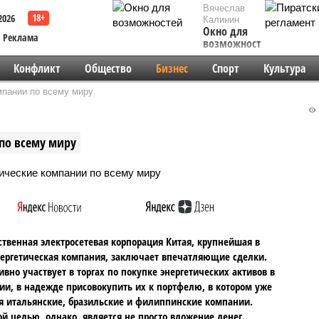
Вячеслав
2026
Калинин
Окно для
Реклама
возможностей
Конфликт
Общество
Бизнес
Спорт
Культура
мпании по всему миру
 по всему миру
ственная электросетевая корпорация Китая, крупнейшая в
ергетическая компания, заключает впечатляющие сделки.
ивно участвует в торгах по покупке энергетических активов в
ии, в надежде присовокупить их к портфелю, в котором уже
 итальянские, бразильские и филиппинские компании.
й целью, однако, является не просто вложение денег.