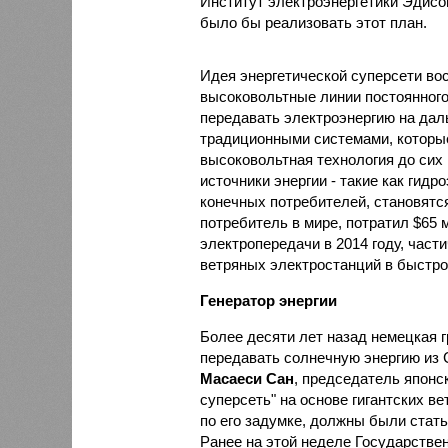
Институт электроэнергетики Эдисон
было бы реализовать этот план.
Идея энергетической суперсети вос
высоковольтные линии постоянного
передавать электроэнергию на дал
традиционными системами, которы
высоковольтная технология до сих 
источники энергии - такие как гид
конечных потребителей, становятс
потребитель в мире, потратил $65
электропередачи в 2014 году, част
ветряных электростанций в быстр
Генератор энергии
Более десяти лет назад немецкая г
передавать солнечную энергию из С
Масаеси Сан
, председатель японс
суперсеть" на основе гигантских в
по его задумке, должны были стать
Ранее на этой неделе Государстве