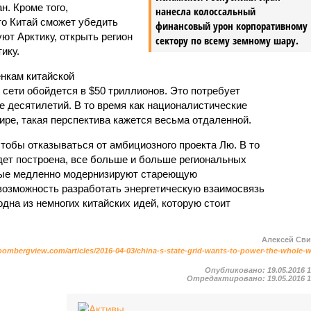
н. Кроме того,
нанесла колоссальный
о Китай сможет убедить
финансовый урон корпоративному
ют Арктику, открыть регион
сектору по всему земному шару.
ику.
енкам китайской
 сети обойдется в $50 триллионов. Это потребует
 десятилетий. В то время как националистические
ире, такая перспектива кажется весьма отдаленной.
 чтобы отказываться от амбициозного проекта Лю. В то
удет построена, все больше и больше региональных
орые медленно модернизируют стареющую
возможность разработать энергетическую взаимосвязь
одна из немногих китайских идей, которую стоит
Алексей Св
oombergview.com/articles/2016-04-03/china-s-state-grid-wants-to-power-the-whole-
Опубликовано:
19.05.2016 
Отредактировано:
19.05.2016 