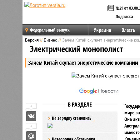
№29 от 03.08.
Подписка
Украина
Власть
Федеральный выпуск
Версия
//
Бизнес
//
Зачем Китай скупает энергетические ко
Электрический монополист
Зачем Китай скупает энергетические компании
В РАЗДЕЛЕ
Государ
1
мире эн
На зарядку становись
Она акт
Австрал
1
имеются
Конечно
Нездоровая обстановка