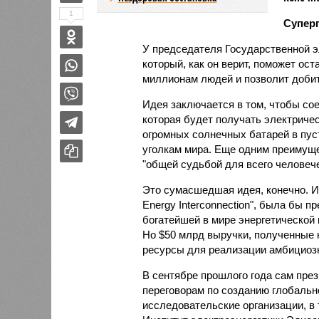
1
Супер
У председателя Государственной 
который, как он верит, поможет ос
миллионам людей и позволит добить
Идея заключается в том, чтобы сое
которая будет получать электриче
огромных солнечных батарей в пус
уголкам мира. Еще одним преимущес
"общей судьбой для всего человече
Это сумасшедшая идея, конечно. И 
Energy Interconnection", была бы 
богатейшей в мире энергетической
Но $50 млрд выручки, полученные 
ресурсы для реализации амбициозн
В сентябре прошлого года сам пре
переговорам по созданию глобально
исследовательские организации, в