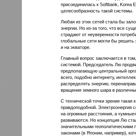
присоединилась к Softbank, Korea E
целесообразность такой системы.
Любая из этих сетей стала бы зало
энергии. Но из-за того, что все с
страдают от неуверенности потреби
глобальные сети могли бы решить 
и на экваторе.
Главный вопрос заключается в том,
системой. Председатель Лю продви
предполагающую центральный орга
всего, подобно интернету, интелле
распределять энергию, перенаправ
вращения земного шара в различны
С технической точки зрения такая 
правдоподобной. Электроэнергия с
на огромные расстояния, а «умные
развиваются. Но концепция Лю ста
значительными геополитическими п
законами (в Японии, например), ко