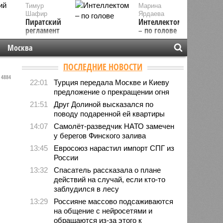
Тимур
Марина
Шафир
Ярдаева
Пиратский
Интеллектом
регламент
– по голове
Москва
ПОСЛЕДНИЕ НОВОСТИ
4884
22:01
Турция передала Москве и Киеву
предложение о прекращении огня
21:51
Друг Долиной высказался по
поводу подаренной ей квартиры
14:07
Самолёт-разведчик НАТО замечен
у берегов Финского залива
13:45
Евросоюз нарастил импорт СПГ из
России
13:32
Спасатель рассказала о плане
действий на случай, если кто-то
заблудился в лесу
13:29
Россияне массово подсаживаются
на общение с нейросетями и
обращаются из-за этого к