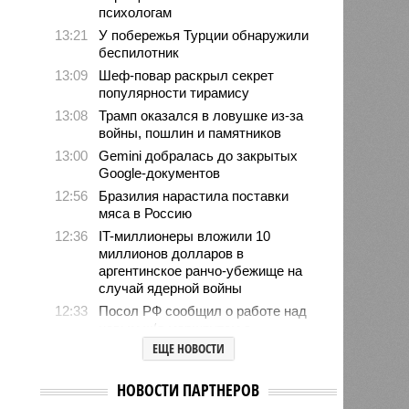
психологам
13:21
У побережья Турции обнаружили
беспилотник
13:09
Шеф-повар раскрыл секрет
популярности тирамису
13:08
Трамп оказался в ловушке из-за
войны, пошлин и памятников
13:00
Gemini добралась до закрытых
Google-документов
12:56
Бразилия нарастила поставки
мяса в Россию
12:36
IT-миллионеры вложили 10
миллионов долларов в
аргентинское ранчо-убежище на
случай ядерной войны
12:33
Посол РФ сообщил о работе над
новым ж/д маршрутом с
Пакистаном
ЕЩЕ НОВОСТИ
12:32
Бывший министр обороны
Украины Михаил Фёдоров
НОВОСТИ ПАРТНЕРОВ
выдвинул Зеленскому 12-дневный