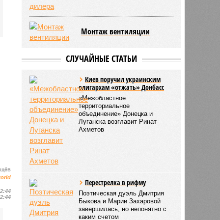
Монтаж вентиляции
СЛУЧАЙНЫЕ СТАТЬИ
Киев поручил украинским
олигархам «отжать» Донбасс
«Межобластное
территориальное
объединение» Донецка и
Луганска возглавит Ринат
Ахметов
ищёв
world
Перестрелка в рифму
12:44
Поэтическая дуэль Дмитрия
12:44
Быкова и Марии Захаровой
завершилась, но непонятно с
каким счетом