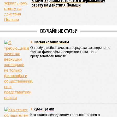
предпосылки для развития рака»
. То есть получается, что,
какие бы антивозрастные процедуры вы ни проводили, как
бы ни пытались замедлить старение, устраняя его
причины, всё равно ничего не выйдет – мутации возьмут
своё.
Цифры
По данным за 2025 год, лидером по средней
продолжительности жизни из всех стран стало
Княжество Монако. В общем-то, неудивительно с
учётом богатства и благополучия этого крохотного
клочка суши. Но второе место удивляет – оно,
оказывается, за Гонконгом. Если в Монако
большинство доживают до 87 лет, то в Гонконге – до
85 с копейками. «Бронза» за Японией – почти 85 лет.
Далее следуют Южная Корея, Швейцария и Австралия.
Средняя продолжительность жизни в России – 74,2
года, от лидеров рейтинга мы очень далеки. Впрочем,
Владимир Путин поставил задачу, чтобы к 2030 году
эта цифра выросла до 78 лет, а к 2036 году – до 81