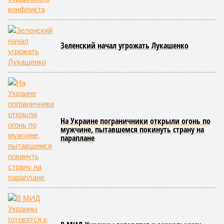
News Today, в соматических мутациях. Это изменения в
генетическом коде любой клетки организма (кроме
сперматозоидов и яйцеклеток), которые являются
неизбежным следствием деления клеток и происходят на
протяжении всей нашей жизни. Иногда они возникают под
воздействием внешних факторов, условно таких как
ультрафиолет, а иногда… это просто случается. Просто
«потому что». И учёные до сих пор бьются над загадкой
почему.
Некоторые мутации не слишком разрушительны, и клетка
может существовать в слегка изменённом виде. Другие же
приводят к катастрофическим изменениям внутри неё – и
она погибает.
«У 80-летнего человека в типичной клетке
присутствуют тысячи соматических мутаций. У
организма нет механики, которая позволила бы ему
вернуться и исправить повреждения, уже записанные в
геноме,
– рассказывает
Джереми Клерк
, доцент
медицинской школы Гроссмана при Нью-Йоркском
университете.
– На протяжении десятилетий
накопившиеся повреждения снижают эффективность
работы клетки, а в некоторых случаях создают