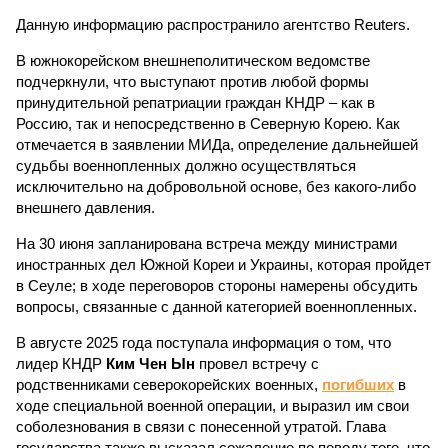
Данную информацию распространило агентство Reuters.
В южнокорейском внешнеполитическом ведомстве
подчеркнули, что выступают против любой формы
принудительной репатриации граждан КНДР – как в
Россию, так и непосредственно в Северную Корею. Как
отмечается в заявлении МИДа, определение дальнейшей
судьбы военнопленных должно осуществляться
исключительно на добровольной основе, без какого-либо
внешнего давления.
На 30 июня запланирована встреча между министрами
иностранных дел Южной Кореи и Украины, которая пройдет
в Сеуле; в ходе переговоров стороны намерены обсудить
вопросы, связанные с данной категорией военнопленных.
В августе 2025 года поступала информация о том, что
лидер КНДР
Ким Чен Ын
провел встречу с
родственниками северокорейских военных,
погибших
в
ходе специальной военной операции, и выразил им свои
соболезнования в связи с понесенной утратой. Глава
государства также высказал сожаление по поводу того, что