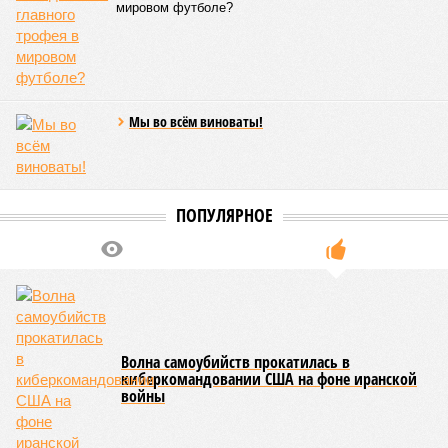
года. Как это будет выполняться, неизвестно.
Эта железная печень
В своём новейшем исследовании, опубликованном в NPJ
Aging, группа учёных из Сколковского института науки и
технологий во главе с доктором биологических наук
Екатериной Храмеевой
подсчитала максимальный срок
жизни человека. Вернее, каким бы этот срок мог быть, если
исключить из уравнения все признаки старения, в том
числе и соматические мутации.
Итак, пишет в своей разошедшейся на многомиллионную
аудиторию публикации New York Post (почему, кстати, New
York Post, а не отечественные издания?), получилось, что
средним показателем было бы 1759 лет, а максимальным –
29 921 год. Неплохо: одному-единственному человеку
можно было бы застать сразу несколько концов света,
ледниковых периодов и крушение десятка-другого
развитых цивилизаций. Но мы снова возвращаемся к
катастрофическим изменениям в ДНК, которые начисто
вычёркивают эти цифры из всех возможных вариантов