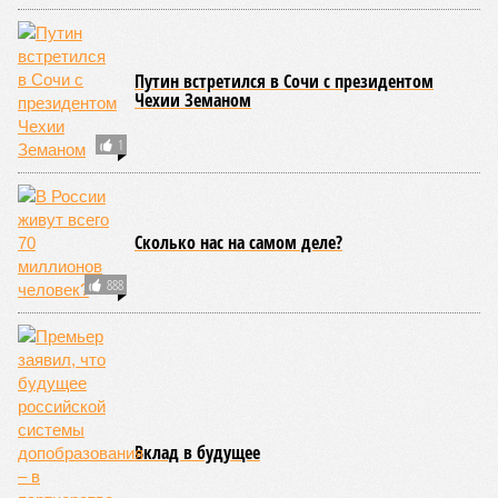
Причина ясна, но будущее в тумане
Получается, что бедная несчастная печень, вынужденная
переваривать вредную пищу и прочий алкоголь на
ежедневной основе, могла бы прожить десятки тысяч лет!
А вот мозг, от которого эта печень полностью зависит, – нет.
Согласно сколковской модели повреждение одних только
нейронов сокращает среднюю продолжительность жизни
до 194 лет, а повреждение клеток сердечной мышцы – до
208 лет. Эти результаты заставляют усомниться в мечтах
энтузиастов долголетия, таких как биохакер Брайан
Джонсон, который ежегодно тратит миллионы долларов на
попытки замедлить процесс старения и в конечном счёте
опередить саму смерть, иронизируют в New York Post.
Главная проблема и печаль в том, что не в одних только
мутациях дело.
«Наше исследование показывает, что
соматические мутации вносят значительный вклад в
старение, но сами по себе они не могут объяснить
наблюдаемую смертность, –
цитирует Medical Express
соавтора исследования
Дмитрия Крюкова
, научного
сотрудника Центра био- и медицинских технологий