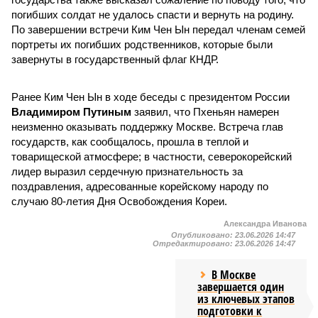
погибших солдат не удалось спасти и вернуть на родину.
По завершении встречи Ким Чен Ын передал членам семей
портреты их погибших родственников, которые были
завернуты в государственный флаг КНДР.
Ранее Ким Чен Ын в ходе беседы с президентом России
Владимиром Путиным
заявил, что Пхеньян намерен
неизменно оказывать поддержку Москве. Встреча глав
государств, как сообщалось, прошла в теплой и
товарищеской атмосфере; в частности, северокорейский
лидер выразил сердечную признательность за
поздравления, адресованные корейскому народу по
случаю 80-летия Дня Освобождения Кореи.
Александра Иванова
Опубликовано:
23.06.2026 14:47
Отредактировано:
23.06.2026 14:47
В Москве
завершается один
из ключевых этапов
подготовки к