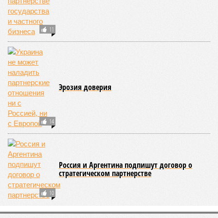
Сколтеха и старшего научного сотрудника AIRI. –
Это
означает, что другие механизмы старения, такие как
потеря протеостаза, митохондриальная дисфункция или
эпигенетические изменения, вносят сопоставимый вклад
в ограничение продолжительности жизни».
Впрочем, исключение соматических мутаций в любом
случае сильно бы продлило человеческую жизнь. Но как
их исключить? Ведь всё это зависит от множества
вводных, от обычных ошибок при делении клеток до
стрессовых факторов, состояния окружающей среды и
воздействия вирусов. На этот вопрос ответа у учёных из
Сколкова нет. Во всяком случае, пока нет.
Кстати
Самым долгоживущим человеком на Земле остаётся
француженка Жанна Кальман, родившаяся 21 февраля
1875 года в Арле и там же скончавшаяся 4 августа
1997-го, – на момент смерти ей было 122 года и 164
дня.
Всю свою жизнь она прожила в родном городе, лишь к