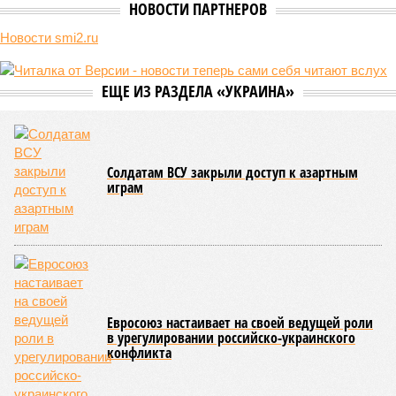
самой совершенной медицине. Точку в многолетних дебатах о
долголетии поставило новое исследование российских учёных: в
теории максимальный предел жизни – 194 года. Но и этот
возраст практически вряд ли достижим – во всём виноваты
мутации ДНК.
Сюжет:
Здоровье
В 2023 году в статье, опубликованной в научном издании
Cell.com, были описаны 12 признаков старения. К ним
относятся – не пугайтесь учёных терминов – повышенная
вероятность генетических мутаций при делении клетки,
неспособность контролировать выработку и поддержание
белков, а также дисфункция митохондрий. Некоторые из
этих признаков обратимы. Во всяком случае, таковы
предположения исследователей. Например, одним из
признаков биологического старения является уменьшение
длины теломер (защитных «колпачков» на концах
хромосом) – такое можно исправить и заодно увеличить
продолжительность жизни.
Но первая и главная проблема, пишет издание Medical