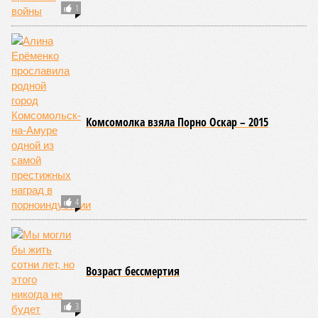
долголетия.
«При устранении всех остальных причин
старения только соматические мутации сокращают
теоретическую среднюю продолжительность жизни с
1759 до 156 лет»
, – рассказывает
Евгений Ефимов
, один
из ключевых авторов исследования, научный сотрудник
Центра био- и медицинских технологий Сколтеха и
научный сотрудник Института искусственного интеллекта
(AIRI).
Интересно, что некоторые ткани нашего организма более
устойчивы к соматическим мутациям, чем другие. В
частности, клетки печени: они с радостью заменят старые,
процветая бесконечно долго. С другой стороны, клетки
миокарда (среднего слоя сердечной мышцы) и нейроны
(клетки головного мозга) гораздо более подвержены
мутациям: если их функция деления и размножения
утрачена, восстановить её невозможно. Когда они
перестают функционировать, отказывают сердце и мозг,
что, разумеется, приводит к смерти. Авторы исследования
называют эти типы клеток «критическими точками
ограничения продолжительности жизни».