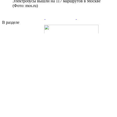
Электробусы вышли на 117 маршрутов в Москве
(Фото: mos.ru)
В разделе
МС-21 полетит весной
Ташкент 
Начиная с 2018 года, электробусы обслуживают уже 117 маршру
Электробус – автобус на электрической тяге, начал ходить по 
движения, прошла у главного входа ВДНХ.
Как сообщает российское государственное федеральное информ
российских электробусов работают в 10 округах Москвы.
Московский электробус считается крупнейшим проектом в обла
Пассажиры с 2018 года совершили 440 млн поездок на экологич