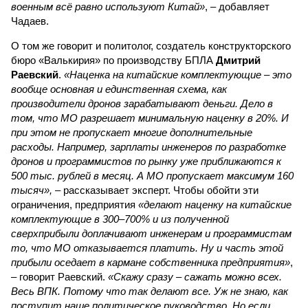
военным всё равно используют Китай»
, – добавляет
Чадаев.
О том же говорит и политолог, создатель конструкторского
бюро «Валькирия» по производству БПЛА
Дмитрий
Раевский
.
«Наценка на китайские комплектующие – это
вообще основная и единственная схема, как
производители дронов зарабатывают деньги. Дело в
том, что МО разрешает минимальную наценку в 20%. И
при этом не пропускает многие дополнительные
расходы. Например, зарплаты инженеров по разработке
дронов и программистов по рынку уже приближаются к
500 тыс. рублей в месяц. А МО пропускает максимум 160
тысяч»,
– рассказывает эксперт. Чтобы обойти эти
ограничения, предприятия
«делают наценку на китайские
комплектующие в 300–700% и из полученной
сверхприбыли доплачивают инженерам и программистам
то, что МО отказывается платить. Ну и часть этой
прибыли оседает в кармане собственника предприятия»
,
– говорит Раевский.
«Скажу сразу – сажать можно всех.
Весь ВПК. Потому что так делают все. Уж не знаю, как
поступит наше политическое руководство. Но если