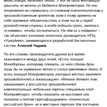
мягко говоря, небедных людях. У них не было мотивации
крысить по мелочи из бюджета Минпромторга. Но они
откровенно не справились со сложным технологическим и
производственным проектом, взяв к тому времени на
себя огромные обязательства, в том числе и перед
руководством страны, а когда подошли сроки, занялись
«схемами», чтобы отчитаться. На чём их и поймали»
–
так объясняет коллизию политолог, руководитель НПЦ
«Ушкуйник», занимающегося разработкой беспилотных
систем,
Алексей Чадаев
.
По его словам, производители дронов всё время
оказываются между двух огней:
«Есть позиция
Минобороны, которому плевать, из чего сделан дрон,
лишь бы он нормально летел и стоил вменяемых денег. И
есть позиция Минпромторга, который жёстко загоняет
производителей в локализацию». «Многие делают так:
заказывают у российских производителей
комплектующих небольшие партии специально «под
Минпромторг», чтобы показать на выставке или
полигоне и потом сертифицировать «полностью
российский дрон», но в массовых партиях для поставок