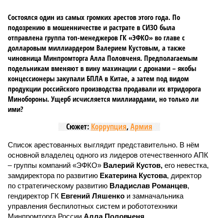
Состоялся один из самых громких арестов этого года. По
подозрению в мошенничестве и растрате в СИЗО была
отправлена группа топ-менеджеров ГК «ЭФКО» во главе с
долларовым миллиардером Валерием Кустовым, а также
чиновница Минпромторга Алла Половченя. Предполагаемым
подельникам вменяют в вину махинации с дронами – якобы
концессионеры закупали БПЛА в Китае, а затем под видом
продукции российского производства продавали их втридорога
Минобороны. Ущерб исчисляется миллиардами, но только ли
ими?
Сюжет:
Коррупция
,
Армия
Список арестованных выглядит представительно. В нём
основной владелец одного из лидеров отечественного АПК
– группы компаний «ЭФКО»
Валерий Кустов,
его невестка,
замдиректора по развитию
Екатерина Кустова
, директор
по стратегическому развитию
Владислав Романцев
,
гендиректор ГК
Евгений Ляшенко
и замначальника
управления беспилотных систем и робототехники
Минпромторга России
Алла Половченя
.