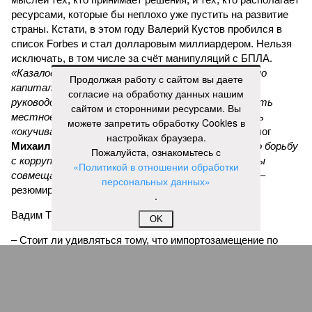
ресурсами, которые бы неплохо уже пустить на развитие
страны. Кстати, в этом году Валерий Кустов пробился в
список Forbes и стал долларовым миллиардером. Нельзя
исключать, в том числе за счёт манипуляций с БПЛА.
«Казалось бы, «ЭФКО» приносит хороший доход, но
Продолжая работу с сайтом вы даете
капиталисты увидели новую нишу, открытую
согласие на обработку данных нашим
руководством России, готовым деньгами поощрять
сайтом и сторонними ресурсами. Вы
местное производство беспилотников, и ринулись
можете запретить обработку Cookies в
«окучивать новую тему»,
– комментирует политолог
настройках браузера.
Михаил Юспа
.
«В итоге мы приходим к тому, что борьбу
Пожалуйста, ознакомьтесь с
с коррупцией самыми жёсткими мерами мы должны
«Политикой в отношении обработки
совмещать с глубокой переработкой идеологии»
, –
персональных данных»
резюмирует эксперт.
.
Вадим Трухачёв, политолог
OK
– Стоит ли удивляться тому, что импортозамещение по
ряду промышленной продукции или провалилось, или
оказалось недостаточным. В условиях военного времени
тут явно речь должна идти не просто о хищениях. Как и в
случае с белгородскими, курскими и брянскими