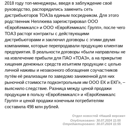
2018 году топ-менеджеры, введя в заблуждение своё
руководство, распорядились заменить сеть
дистрибьюторов ТОАЗа единым посредником. Для этого
родственник Неплюева зарегистрировал ООО
«ЕвроКемикалс» и ООО «ЕвроКемикалс Групп», после чего
ТОАЗ расторг контракты с действующими
дистрибьюторами и заключил договоры с этими двумя
компаниями, которые перепродавали продукцию клиентам
предприятия. В реальности договоры «были направлены не
на извлечение прибыли для ПАО «ТОАЗ», а на прикрытие
хищения денежных средств изъятием продукции с целью
личной наживы и незаконного обогащения со­участников
путём её реализации по заведомо заниженной для них
рыночной стоимости подконтрольным им ООО ЕК и ЕКГ», –
выяснило следствие. Разница между ценой продажи
продукции в пользу «ЕвроКемикалс» и «ЕвроКемикалс
Групп» и ценой продажи конечным потребителям
составила 498 млн рублей.
Отдел новостей «Нашей версии»
Опубликовано:
30.07.2024 11:55
Отредактировано:
30.07.2024 11:55