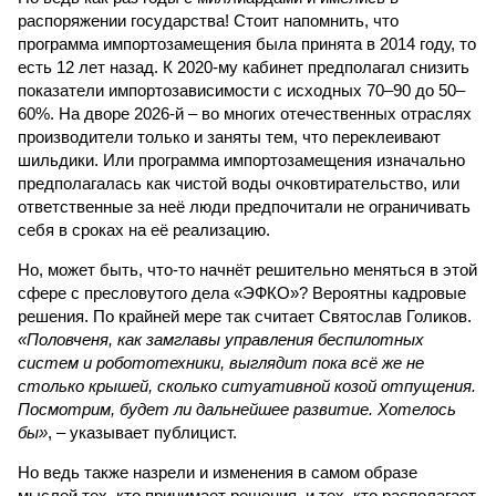
распоряжении государства! Стоит напомнить, что
программа импортозамещения была принята в 2014 году, то
есть 12 лет назад. К 2020-му кабинет предполагал снизить
показатели импортозависимости с исходных 70–90 до 50–
60%. На дворе 2026-й – во многих отечественных отраслях
производители только и заняты тем, что переклеивают
шильдики. Или программа импортозамещения изначально
предполагалась как чистой воды очковтирательство, или
ответственные за неё люди предпочитали не ограничивать
себя в сроках на её реализацию.
Но, может быть, что-то начнёт решительно меняться в этой
сфере с пресловутого дела «ЭФКО»? Вероятны кадровые
решения. По крайней мере так считает Святослав Голиков.
«Половченя, как замглавы управления беспилотных
систем и робототехники, выглядит пока всё же не
столько крышей, сколько ситуативной козой отпущения.
Посмотрим, будет ли дальнейшее развитие. Хотелось
бы»
, – указывает публицист.
Но ведь также назрели и изменения в самом образе
мыслей тех, кто принимает решения, и тех, кто располагает