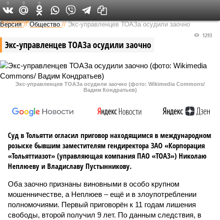
0
0
0
Федеральный выпуск
Версия
//
Общество
//
Экс-управленцев ТОАЗа осудили заочно
1293
Экс-управленцев ТОАЗа осудили заочно
Экс-управленцев ТОАЗа осудили заочно (фото: Wikimedia Commons/
Вадим Кондратьев)
Суд в Тольятти огласил приговор находящимся в международном
розыске бывшим заместителям гендиректора ЗАО «Корпорация
«Тольяттиазот» (управляющая компания ПАО «ТОАЗ») Николаю
Неплюеву и Владиславу Пустынникову.
Оба заочно признаны виновными в особо крупном
мошенничестве, а Неплюев – ещё и в злоупотреблении
полномочиями. Первый приговорён к 11 годам лишения
свободы, второй получил 9 лет. По данным следствия, в