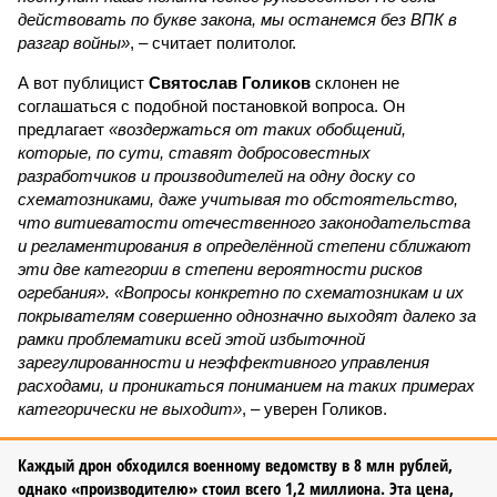
действовать по букве закона, мы останемся без ВПК в
разгар войны»
, – считает политолог.
А вот публицист
Святослав Голиков
склонен не
соглашаться с подобной постановкой вопроса. Он
предлагает
«воздержаться от таких обобщений,
которые, по сути, ставят добросовестных
разработчиков и производителей на одну доску со
схематозниками, даже учитывая то обстоятельство,
что витиеватости отечественного законодательства
и регламентирования в определённой степени сближают
эти две категории в степени вероятности рисков
огребания». «Вопросы конкретно по схематозникам и их
покрывателям совершенно однозначно выходят далеко за
рамки проблематики всей этой избыточной
зарегулированности и неэффективного управления
расходами, и проникаться пониманием на таких примерах
категорически не выходит»
, – уверен Голиков.
Каждый дрон обходился военному ведомству в 8 млн рублей,
однако «производителю» стоил всего 1,2 миллиона. Эта цена,