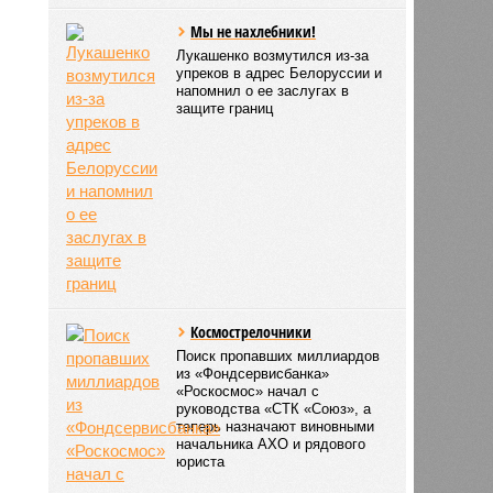
Мы не нахлебники!
Лукашенко возмутился из-за
упреков в адрес Белоруссии и
напомнил о ее заслугах в
защите границ
Космострелочники
Поиск пропавших миллиардов
из «Фондсервисбанка»
«Роскосмос» начал с
руководства «СТК «Союз», а
теперь назначают виновными
начальника АХО и рядового
юриста