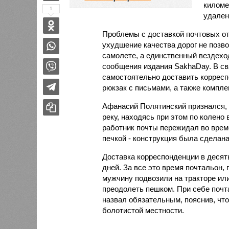
киломе
1
удален
Проблемы с доставкой почтовых от
ухудшение качества дорог не позво
самолете, а единственный вездеход
сообщения издания SakhaDay. В св
самостоятельно доставить корресп
рюкзак с письмами, а также компле
Афанасий Полятинский признался, 
реку, находясь при этом по колено
работник почты пережидал во врем
печкой - конструкция была сделана
Доставка корреспонденции в десят
дней. За все это время почтальон, 
мужчину подвозили на тракторе ил
преодолеть пешком. При себе почт
назвал обязательным, пояснив, чт
болотистой местности.