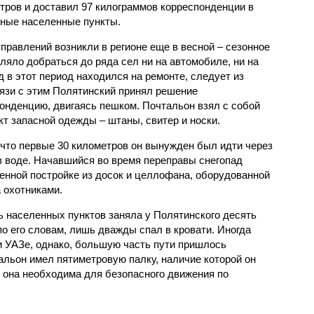
тров и доставил 97 килограммов корреспонденции в
ные населенные пункты.
правлений возникли в регионе еще в весной – сезонное
ляло добраться до ряда сел ни на автомобиле, ни на
 в этот период находился на ремонте, следует из
язи с этим Полятинский принял решение
онденцию, двигаясь пешком. Почтальон взял с собой
кт запасной одежды – штаны, свитер и носки.
что первые 30 километров он вынужден был идти через
 в воде. Начавшийся во время переправы снегопад
енной постройке из досок и целлофана, оборудованной
 охотниками.
ь населенных пунктов заняла у Полятинского десять
по его словам, лишь дважды спал в кровати. Иногда
и УАЗе, однако, большую часть пути пришлось
альон имел пятиметровую палку, наличие которой он
о она необходима для безопасного движения по