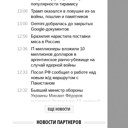
популярности тирамису
13:08
Трамп оказался в ловушке из-за
войны, пошлин и памятников
13:00
Gemini добралась до закрытых
Google-документов
12:56
Бразилия нарастила поставки
мяса в Россию
12:36
IT-миллионеры вложили 10
миллионов долларов в
аргентинское ранчо-убежище на
случай ядерной войны
12:33
Посол РФ сообщил о работе над
новым ж/д маршрутом с
Пакистаном
12:32
Бывший министр обороны
Украины Михаил Фёдоров
выдвинул Зеленскому 12-дневный
ультиматум
ЕЩЕ НОВОСТИ
12:18
Удары США лишь замедлили
ядерную программу Ирана
НОВОСТИ ПАРТНЕРОВ
12:07
Решивший сделать эвтаназию