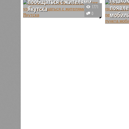
пешком
пообщаться с жителями
появле
1771
Якутска
0
мобил
Президент России Владимир
Путин во время визита в Якутск
Из-за ог
остановил кортеж и вышел из
желающих
автомобиля, чтобы пообщаться с
между Ро
приветствовавшими его
«Верхний
местными жителями.
проходит
автомоби
растянул