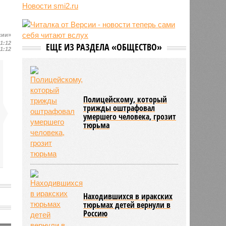
Новости smi2.ru
блогер передумал из-за реакции
подписчиков
11:43
Итальянские аграрии забили
сии»
тревогу из-за засухи
21:12
ЕЩЕ ИЗ РАЗДЕЛА «ОБЩЕСТВО»
21:12
Полицейскому, который
трижды оштрафовал
умершего человека, грозит
тюрьма
Находившихся в иракских
тюрьмах детей вернули в
Россию