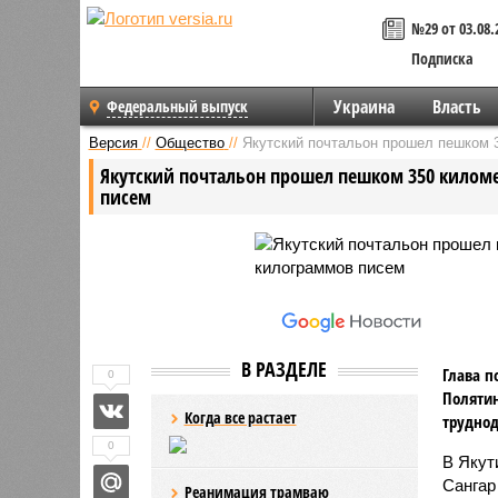
№29 от 03.08.
Подписка
Украина
Власть
Федеральный выпуск
Версия
//
Общество
//
Якутский почтальон прошел пешком 3
Якутский почтальон прошел пешком 350 киломе
писем
В РАЗДЕЛЕ
Глава п
0
Полятин
Когда все растает
труднод
0
В Якут
Сангар
Реанимация трамваю