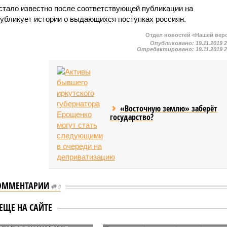
 стало известно после соответствующей публикации на
публикует истории о выдающихся поступках россиян.
Отдел новостей «Нашей вер
Опубликовано:
19.11.2019 
Отредактировано:
19.11.2019 
«Восточную землю» заберёт
государство?
ОММЕНТАРИИ
нам разрешили
0
кать границу на
Курьер доставил пиццу
ЕЩЕ НА САЙТЕ
ерхний Ларс»
клиенту на вершину