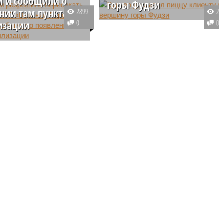
 и сообщили о
горы Фудзи
нии там пункта
2899
Японский курьер пять часов
изации
0
поднимался на вершину горы
ромного наплыва
Фудзи, чтобы доставить пиццу
 пересечь границу
клиенту. Доставка заказа
ссией и Грузией КПП
обошлась любителю горных
 Ларс» разрешили
прогулок в десять раз дороже
ь пешком. Днем ранее
самой пиццы.
льная очередь
ась на 20 километров.