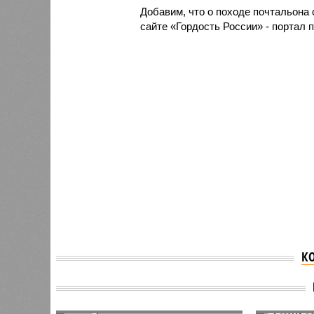
Добавим, что о походе почтальона
сайте «Гордость России» - портал 
К
Россия
пересе
Владимир Путин
КПП «В
остановил кортеж, чтобы