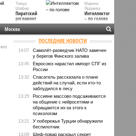
Тимур
Марина
Шафир
Ярдаева
Пиратский
Интеллектом
регламент
– по голове
Москва
ПОСЛЕДНИЕ НОВОСТИ
8312
14:07
Самолёт-разведчик НАТО замечен
у берегов Финского залива
13:45
Евросоюз нарастил импорт СПГ из
России
13:32
Спасатель рассказала о плане
действий на случай, если кто-то
заблудился в лесу
13:29
Россияне массово подсаживаются
на общение с нейросетями и
обращаются из-за этого к
психологам
13:21
У побережья Турции обнаружили
беспилотник
13:09
Шеф-повар раскрыл секрет