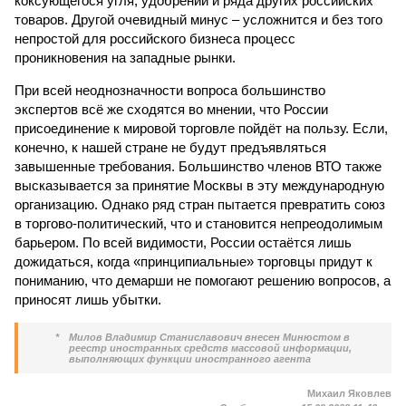
коксующегося угля, удобрений и ряда других российских
товаров. Другой очевидный минус – усложнится и без того
непростой для российского бизнеса процесс
проникновения на западные рынки.
При всей неоднозначности вопроса большинство
экспертов всё же сходятся во мнении, что России
присоединение к мировой торговле пойдёт на пользу. Если,
конечно, к нашей стране не будут предъявляться
завышенные требования. Большинство членов ВТО также
высказывается за принятие Москвы в эту международную
организацию. Однако ряд стран пытается превратить союз
в торгово-политический, что и становится непреодолимым
барьером. По всей видимости, России остаётся лишь
дожидаться, когда «принципиальные» торговцы придут к
пониманию, что демарши не помогают решению вопросов, а
приносят лишь убытки.
*
Милов Владимир Станиславович внесен Минюстом в
реестр иностранных средств массовой информации,
выполняющих функции иностранного агента
Михаил Яковлев