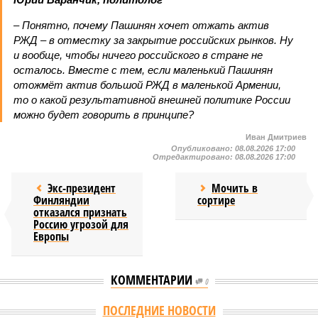
– Понятно, почему Пашинян хочет отжать актив
РЖД – в отместку за закрытие российских рынков. Ну
и вообще, чтобы ничего российского в стране не
осталось. Вместе с тем, если маленький Пашинян
отожмёт актив большой РЖД в маленькой Армении,
то о какой результативной внешней политике России
можно будет говорить в принципе?
Иван Дмитриев
Опубликовано:
08.08.2026 17:00
Отредактировано:
08.08.2026 17:00
Экс-президент
Мочить в
Финляндии
сортире
отказался признать
Россию угрозой для
Европы
КОММЕНТАРИИ
0
Версия
//
Украина
//
Киев перешёл к террору гражданских, пора давать