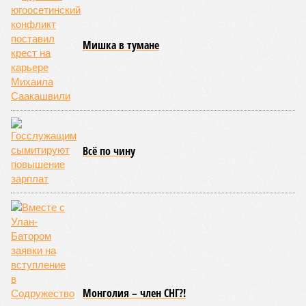
(коллаж: рисунок - Темур Козаев, фото - Deep Vision)
Август не стал ломать мрачной традиции: 1-го числа – теракт на
Кудринской площади в Москве с пятерыми погибшими, а 3-го –
удар украинским дроном по отдыхающим на пляже под
Геленджиком – погибли семеро, из них четверо –
несовершеннолетние. Киев, проигрывая на поле боя,
терроризирует гражданских, отыгрывается на наших детях. Пора
бы призвать террористов к ответу, не так ли?
Сюжет:
Международные конфликты
Генералов в Москве
убивали
, общественников – тоже,
готовили покушения на видных чиновников и журналистов
– всё уже было. В этот раз погибли зять главкома ВКС
Александра Чайко
и один из гостей, 53-летний генерал-
лейтенант. Война идёт и в тылу, что поделать. Против
мирных людей – в том числе.
«Субботний теракт в
столичном ресторане Balzi Rossi очевидным образом
является важнейшим политическим событием недели,