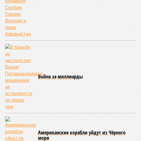
несмотря на то что никаких официальных комментариев
так и не последовало,
– отмечает телеведущий
Сергей
Мардан
. –
Впрочем, это оглушительное молчание
говорит о важности произошедшего даже больше, чем
любые громкие заявления». «Упорное нежелание
официально объявить политическое руководство
Украины во главе с Зеленским террористами откровенно
удивляет,
– в тон Мардану изумляется политолог
Алексей
Пилько
. –
Что ещё должно произойти, чтобы это всё-
таки случилось? И что мешает этому простому и
логичному решению?»
Бьют по мирным – попадают в элиту
Видимо, мешает не «что», а «кто». Накануне в Вене
состоялись келейные (чтобы не сказать, сепаратные)
переговоры отставных западных политиков и управленцев
с группой российских – как бы назвать их точнее-то? –
визави. На этом фоне возникают некоторые догадки –
почему два откровенных теракта Киева, убившие наших
гражданских, остались не то чтобы незамеченными – не