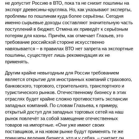
не допустит Россию в ВТО, пока та не снизит пошлины на
экспорт древесины-кругляка. Но, как указывают эксперты,
проблемы по пошлинам куда более серьёзны. Сегодня
именно сырьевые доходы составляют значительную часть
поступлений в бюджет. Отмена их приведёт к серьёзным
потерям для казны. Причём, как отмечает Глазьев, это
требование российской стороне искусственно
навязывается – в правилах ВТО нет запрета на экспортные
пошлины, существует лишь рекомендация их не
применять.
Другим крайне невыгодным для России требованием
является открытие для иностранных компаний страхового,
банковского, торгового, строительного, транспортного и
туристического рынков. Отечественному бизнесу в этих
отраслях будет крайне сложно противостоять экспансии
западных компаний. По словам Глазьева, к примеру,
открытый доступ для западных торговых сетей на наш
рынок повлечёт за собой замещение отечественных
товаров на импортные. «Они уже имеют своих
поставщиков, и на новом рынке будут применять те же
принципы ведения бизнеса, что и у себя», – считает он.