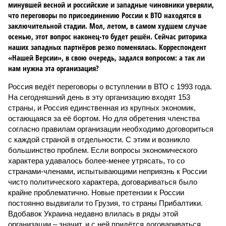
минувшей весной и российские и западные чиновники уверяли,
что переговоры по присоединению России к ВТО находятся в
заключительной стадии. Мол, летом, в самом худшем случае
осенью, этот вопрос наконец-то будет решён. Сейчас риторика
наших западных партнёров резко поменялась. Корреспондент
«Нашей Версии», в свою очередь, задался вопросом: а так ли
нам нужна эта организация?
Россия ведёт переговоры о вступлении в ВТО с 1993 года.
На сегодняшний день в эту организацию входят 153
страны, и Россия единственная из крупных экономик,
остающаяся за её бортом. Но для обретения членства
согласно правилам организации необходимо договориться
с каждой страной в отдельности. С этим и возникло
большинство проблем. Если вопросы экономического
характера удавалось более-менее утрясать, то со
странами-членами, испытывающими неприязнь к России
чисто политического характера, договариваться было
крайне проблематично. Новые претензии к России
постоянно выдвигали то Грузия, то страны Прибалтики.
Вдобавок Украина недавно влилась в ряды этой
организации – значит, и с ней придётся договариваться.