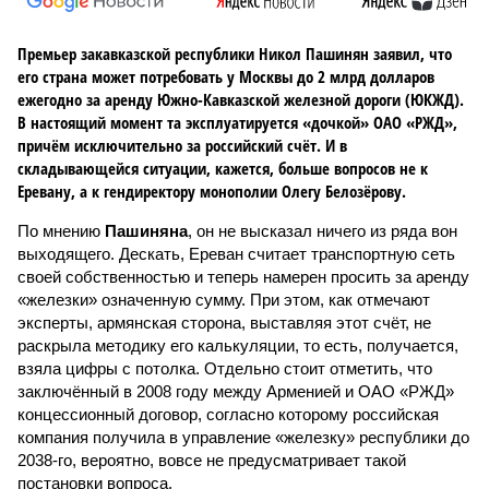
Премьер закавказской республики Никол Пашинян заявил, что
его страна может потребовать у Москвы до 2 млрд долларов
ежегодно за аренду Южно-Кавказской железной дороги (ЮКЖД).
В настоящий момент та эксплуатируется «дочкой» ОАО «РЖД»,
причём исключительно за российский счёт. И в
складывающейся ситуации, кажется, больше вопросов не к
Еревану, а к гендиректору монополии Олегу Белозёрову.
По мнению
Пашиняна
, он не высказал ничего из ряда вон
выходящего. Дескать, Ереван считает транспортную сеть
своей собственностью и теперь намерен просить за аренду
«железки» означенную сумму. При этом, как отмечают
эксперты, армянская сторона, выставляя этот счёт, не
раскрыла методику его калькуляции, то есть, получается,
взяла цифры с потолка. Отдельно стоит отметить, что
заключённый в 2008 году между Арменией и ОАО «РЖД»
концессионный договор, согласно которому российская
компания получила в управление «железку» республики до
2038-го, вероятно, вовсе не предусматривает такой
постановки вопроса.