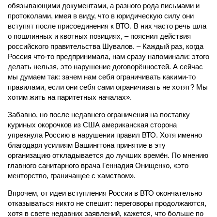
обязывающими документами, а разного рода письмами и
протоколами, имея в виду, что в юридическую силу они
вступят после присоединения к ВТО. В них часто речь шла
о пошлинных и квотных позициях, – пояснил действия
российского правительства Шувалов. – Каждый раз, когда
Россия что-то предпринимала, нам сразу напоминали: этого
делать нельзя, это нарушение договорённостей. А сейчас
мы думаем так: зачем нам себя ограничивать какими-то
правилами, если они себя сами ограничивать не хотят? Мы
хотим жить на паритетных началах».
Забавно, но после недавнего ограничения на поставку
куриных окорочков из США американская сторона
упрекнула Россию в нарушении правил ВТО. Хотя именно
благодаря усилиям Вашингтона принятие в эту
организацию откладывается до лучших времён. По мнению
главного санитарного врача Геннадия Онищенко, «это
менторство, граничащее с хамством».
Впрочем, от идеи вступления России в ВТО окончательно
отказываться никто не спешит: переговоры продолжаются,
хотя в свете недавних заявлений, кажется, что больше по