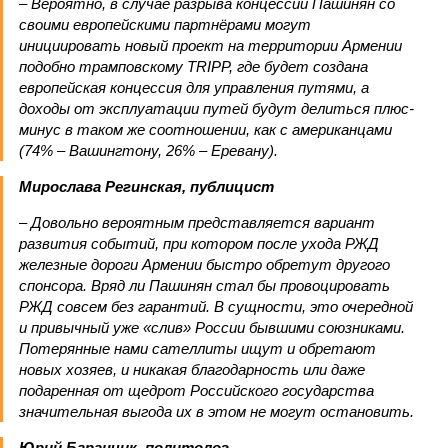
– Вероятно, в случае разрыва концессии Пашинян со
своими европейскими партнёрами могут
инициировать новый проект на территории Армении
подобно трамповскому TRIPP, где будет создана
европейская концессия для управления путями, а
доходы от эксплуатации путей будут делиться плюс-
минус в таком же соотношении, как с американцами
(74% – Вашингтону, 26% – Еревану).
Мирослава Регинская, публицист
– Довольно вероятным представляется вариант
развития событий, при котором после ухода РЖД
железные дороги Армении быстро обретут другого
спонсора. Вряд ли Пашинян стал бы провоцировать
РЖД совсем без гарантий. В сущности, это очередной
и привычный уже «слив» России бывшими союзниками.
Потерянные нами сателлиты ищут и обретают
новых хозяев, и никакая благодарность или даже
подаренная от щедрот Российского государства
значительная выгода их в этом не могут остановить.
Юрий Баранчик, политолог