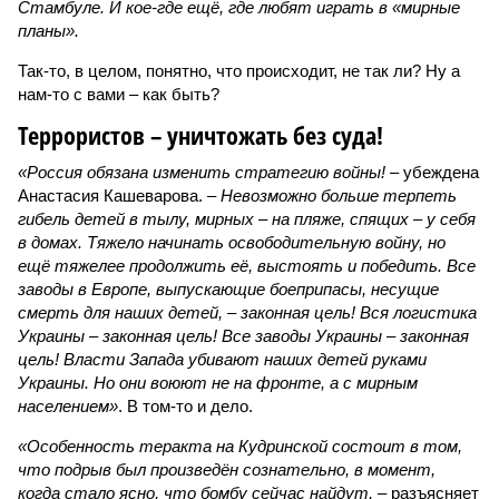
Стамбуле. И кое-где ещё, где любят играть в «мирные
планы».
Так-то, в целом, понятно, что происходит, не так ли? Ну а
нам-то с вами – как быть?
Террористов – уничтожать без суда!
«Россия обязана изменить стратегию войны!
– убеждена
Анастасия Кашеварова. –
Невозможно больше терпеть
гибель детей в тылу, мирных – на пляже, спящих – у себя
в домах. Тяжело начинать освободительную войну, но
ещё тяжелее продолжить её, выстоять и победить. Все
заводы в Европе, выпускающие боеприпасы, несущие
смерть для наших детей, – законная цель! Вся логистика
Украины – законная цель! Все заводы Украины – законная
цель! Власти Запада убивают наших детей руками
Украины. Но они воюют не на фронте, а с мирным
населением»
. В том-то и дело.
«Особенность теракта на Кудринской состоит в том,
что подрыв был произведён сознательно, в момент,
когда стало ясно, что бомбу сейчас найдут,
– разъясняет