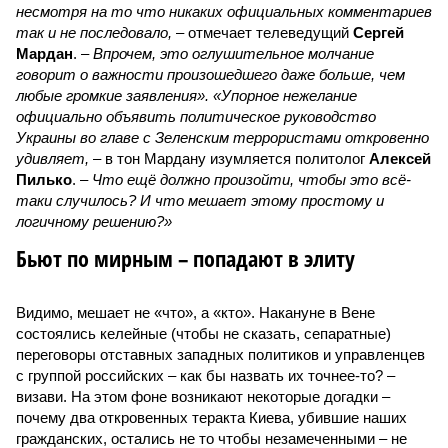
несмотря на то что никаких официальных комментариев
так и не последовало,
– отмечает телеведущий
Сергей
Мардан
. –
Впрочем, это оглушительное молчание
говорит о важности произошедшего даже больше, чем
любые громкие заявления». «Упорное нежелание
официально объявить политическое руководство
Украины во главе с Зеленским террористами откровенно
удивляет,
– в тон Мардану изумляется политолог
Алексей
Пилько
. –
Что ещё должно произойти, чтобы это всё-
таки случилось? И что мешает этому простому и
логичному решению?»
Бьют по мирным – попадают в элиту
Видимо, мешает не «что», а «кто». Накануне в Вене
состоялись келейные (чтобы не сказать, сепаратные)
переговоры отставных западных политиков и управленцев
с группой российских – как бы назвать их точнее-то? –
визави. На этом фоне возникают некоторые догадки –
почему два откровенных теракта Киева, убившие наших
гражданских, остались не то чтобы незамеченными – не