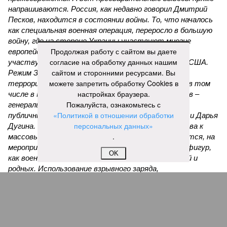
напрашиваются. Россия, как недавно говорил Дмитрий
Песков, находится в состоянии войны. То, что началось
как специальная военная операция, переросло в большую
войну, где на стороне Украины участвуют многие
Продолжая работу с сайтом вы даете
европейские государства – непосредственно
согласие на обработку данных нашим
участвуют. И косвенно, но тоже существенно – США.
сайтом и сторонними ресурсами. Вы
Режим Зеленского неоднократно совершал
можете запретить обработку Cookies в
террористические акты на территории России, в том
настройках браузера.
числе в Москве и Санкт-Петербурге. Среди жертв –
Пожалуйста, ознакомьтесь с
генералы, бывшие украинские политики и просто
«Политикой в отношении обработки
публичные фигуры, такие как Владлен Татарский и Дарья
персональных данных»
Дугина. Причём, нанося удары, Украина была готова к
.
массовым жертвам невинных людей. Как сообщается, на
мероприятии в Balzi Rossi было немало значимых фигур,
OK
как военных, так и гражданских, а также их друзей и
родных. Использование взрывного заряда,
предназначенного для максимального поражения
присутствующих, вполне вписывается в почерк
украинских спецслужб».
Саймс полагает уместным напомнить, как с подобными