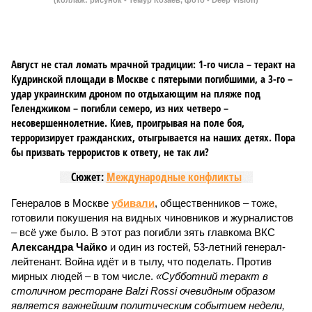
(коллаж: рисунок - Темур Козаев, фото - Deep Vision)
Август не стал ломать мрачной традиции: 1-го числа – теракт на
Кудринской площади в Москве с пятерыми погибшими, а 3-го –
удар украинским дроном по отдыхающим на пляже под
Геленджиком – погибли семеро, из них четверо –
несовершеннолетние. Киев, проигрывая на поле боя,
терроризирует гражданских, отыгрывается на наших детях. Пора
бы призвать террористов к ответу, не так ли?
Сюжет:
Международные конфликты
Генералов в Москве
убивали
, общественников – тоже,
готовили покушения на видных чиновников и журналистов
– всё уже было. В этот раз погибли зять главкома ВКС
Александра Чайко
и один из гостей, 53-летний генерал-
лейтенант. Война идёт и в тылу, что поделать. Против
мирных людей – в том числе.
«Субботний теракт в
столичном ресторане Balzi Rossi очевидным образом
является важнейшим политическим событием недели,