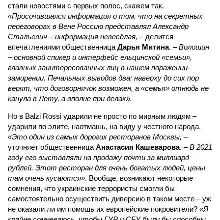
стали новостями с первых полос, скажем так.
«Просочившаяся информация о том, что на секретных
переговорах в Вене Россию представлял Александр
Стальевич – информация невесёлая,
– делится
впечатлениями общественница
Дарья Митина
. –
Волошин
– основной спикер и интерфейс ельцинской «семьи»,
главных заинтересованных лиц в нашем поражении-
замирении. Печальных выводов два: наверху до сих пор
верят, что договорнячок возможен, а «семья» отнюдь не
канула в Лету, а вполне при делах».
Но в Balzi Rossi ударили не просто по мирным людям –
ударили по элите, наотмашь, на виду у честного народа.
«Это один из самых дорогих ресторанов Москвы,
–
уточняет общественница
Анастасия Кашеварова
. –
В 2021
году его выставляли на продажу почти за миллиард
рублей. Этот ресторан для очень богатых людей, цены
там очень кусаются»
. Вообще, возникают некоторые
сомнения, что украинские террористы смогли бы
самостоятельно осуществить диверсию в таком месте – уж
не оказали ли им помощь их европейские покровители?
«Я
крайне сомневаюсь, чтобы ГУР и СБУ были бы способны