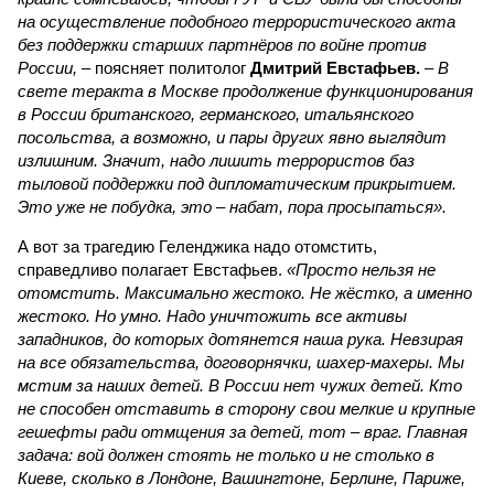
на осуществление подобного террористического акта
без поддержки старших партнёров по войне против
России,
– поясняет политолог
Дмитрий Евстафьев.
–
В
свете теракта в Москве продолжение функционирования
в России британского, германского, итальянского
посольства, а возможно, и пары других явно выглядит
излишним. Значит, надо лишить террористов баз
тыловой поддержки под дипломатическим прикрытием.
Это уже не побудка, это – набат, пора просыпаться».
А вот за трагедию Геленджика надо отомстить,
справедливо полагает Евстафьев.
«Просто нельзя не
отомстить. Максимально жестоко. Не жёстко, а именно
жестоко. Но умно. Надо уничтожить все активы
западников, до которых дотянется наша рука. Невзирая
на все обязательства, договорнячки, шахер-махеры. Мы
мстим за наших детей. В России нет чужих детей. Кто
не способен отставить в сторону свои мелкие и крупные
гешефты ради отмщения за детей, тот – враг. Главная
задача: вой должен стоять не только и не столько в
Киеве, сколько в Лондоне, Вашингтоне, Берлине, Париже,