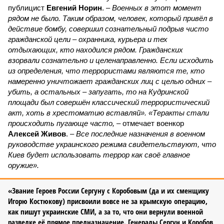
публицист
Евгений Норин
. –
Военных в этот момент
рядом не было. Таким образом, человек, который привёл в
действие бомбу, совершил сознательный подрыв чисто
гражданской цели – охранника, курьера и тех
отдыхающих, кто находился рядом. Гражданских
взорвали сознательно и целенаправленно. Если исходить
из определения, что террористами являются те, кто
намеренно уничтожает гражданских лиц с целью одних –
убить, а остальных – запугать, то на Кудринской
площади был совершён классический террористический
акт, хоть в хрестоматию вставляй». «Теракты стали
происходить пугающе часто,
– отмечает военкор
Алексей Живов
. –
Все последние назначения в военном
руководстве украинского режима свидетельствуют, что
Киев будет использовать террор как своё главное
оружие».
«Звание Героев России Сергуну с Коробовым (да и их сменщику
Игорю Костюкову) присвоили вовсе не за крымскую операцию,
как пишут украинские СМИ, а за то, что они вернули военной
разведке её прямое предназначение. Генералы Сергун и Коробов