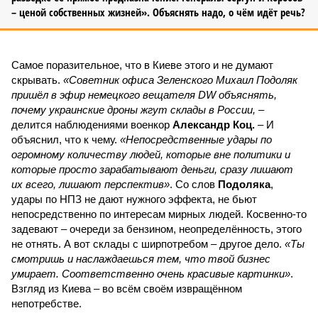
– ценой собственных жизней». Объяснять надо, о чём идёт речь?
Самое поразительное, что в Киеве этого и не думают
скрывать.
«Советник офиса Зеленского Михаил Подоляк
пришёл в эфир немецкого вещателя DW объяснять,
почему украинские дроны жгут склады в России,
–
делится наблюдениями военкор
Александр Коц.
– И
объяснил, что к чему.
«Непосредственные удары по
огромному количеству людей, которые вне политики и
которые просто зарабатывают деньги, сразу лишают
их всего, лишают перспектив»
. Со слов
Подоляка
,
удары по НПЗ не дают нужного эффекта, не бьют
непосредственно по интересам мирных людей. Косвенно-то
задевают – очереди за бензином, неопределённость, этого
не отнять. А вот склады с ширпотребом – другое дело.
«Ты
смотришь и наслаждаешься тем, что твой бизнес
умирает. Соответственно очень красивые картинки»
.
Взгляд из Киева – во всём своём извращённом
непотребстве.