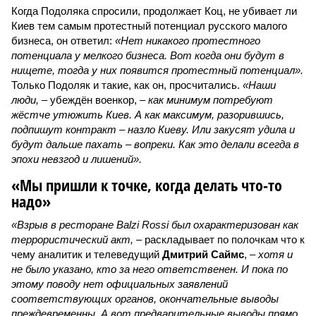
Когда Подоляка спросили, продолжает Коц, не убивает ли
Киев тем самым протестный потенциал русского малого
бизнеса, он ответил:
«Нет никакого протестного
потенциала у мелкого бизнеса. Вот когда они будут в
нищете, тогда у них появится протестный потенциал».
Только Подоляк и такие, как он, просчитались.
«Наши
люди,
– убеждён военкор, –
как минимум потребуют
жёстче утюжить Киев. А как максимум, разорившись,
подпишут контракт – назло Киеву. Или закусят удила и
будут дальше пахать – вопреки. Как это делали всегда в
эпохи невзгод и лишений».
«Мы пришли к точке, когда делать что-то
надо»
«Взрыв в ресторане Balzi Rossi был охарактеризован как
террористический акт, –
раскладывает по полочкам что к
чему аналитик и телеведущий
Дмитрий Саймс
, –
хотя и
не было указано, кто за него ответственен. И пока по
этому поводу нет официальных заявлений
соответствующих органов, окончательные выводы
преждевременны. А вот предварительные выводы прямо