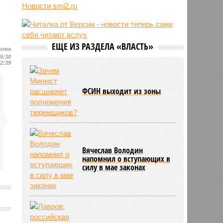
о российской угрозе
Новости smi2.ru
10:39
Украинскому кандидату в конгресс
США запретили приходить на
пляж после драки
10:33
Аргентина и Мексика поддержали
ЕЩЕ ИЗ РАЗДЕЛА «ВЛАСТЬ»
нова
Инфантино после его промаха с
15:30
попыткой продать долю ЧМ
12:39
10:28
Крупнейшие финансовые
компании США на Уолл-стрит
ФСИН выходит из зоны
подверглись массированной
кибератаке
Вячеслав Володин
напомнил о вступающих в
силу в мае законах
в