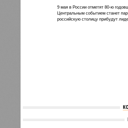
9 мая в России отметят 80-ю годо
Центральным событием станет пара
российскую столицу прибудут лиде
К
Владимир Путин
сообщил Трампу о
Владим
готовности объявить
объяви