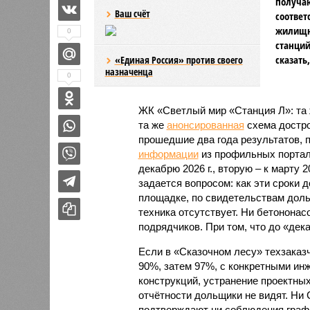
получаю
Ваш счёт
соответ
жилищно
0
станций
сказать
«Единая Россия» против своего
назначенца
0
ЖК «Светлый мир «Станция Л»: та 
та же
анонсированная
схема дострой
прошедшие два года результатов, п
информации
из профильных портал
декабрю 2026 г., вторую – к марту 2
задается вопросом: как эти сроки
площадке, по свидетельствам доль
техника отсутствует. Ни бетононас
подрядчиков. При том, что до «дек
Если в «Сказочном лесу» техзаказч
90%, затем 97%, с конкретными и
конструкций, устранение проектных
отчётности дольщики не видят. Ни C
подтверждают ни соблюдения графи