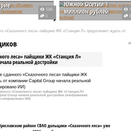
Южной Осетии 1
ирие
1040
миллион рублей
т России Владимир
0
ъявил пасхальное
В преддверии 80-летия Победы 
е на Украине. Согласно
Великой Отечественной войне
ого «Сказочного леса» пайщики ЖК «Станция Л» продолжают ждать от
у решению, боевые
президент России Владимир
 будут прекращены с 11
Путин принял решение о
щиков
еля.
выделении финансовой помощи
сельским населённым пунктам
чного леса» пайщики ЖК «Станция Л»
Южной Осетии.
начала реальной достройки
данного «Сказочного леса» пайщики ЖК «Станция Л»
ital Group начала реальной достройки (изображение
сгенерировано ИИ)
Ярославском районе СВАО дольщики «Сказочного леса» уже