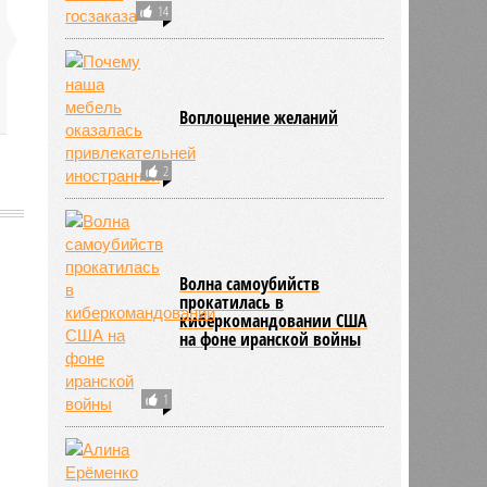
14
Воплощение желаний
2
Волна самоубийств
прокатилась в
610
киберкомандовании США
на фоне иранской войны
1