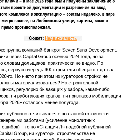
т ключи – в мае 2026 года были получены заключение о
ствии проектной документации и разрешение на ввод
го комплекса в эксплуатацию – совсем недалеко, в паре
 метро южнее, на Люблинской улице, картина, можно
, прямо противоположная.
Сюжет:
Недвижимость
же группа компаний-банкрот Seven Suns Development,
ки через Capital Group осенью 2024 года, но за
о словам дольщиков, практически не видно. По
ов, первую очередь ЖК строители обещают сдать к
028-го. Но никто при этом из кураторов стройки не
 должны материализоваться? На строительной
щиков, регулярно бывающих у забора, какая-либо
осов, ни работающих кранов, ни признаков мобилизации
абря 2026» осталось менее полугода.
ик публично отчитывался о поэтапной готовности –
нженерными работами (усиление монолитных
 ошибок) – то по «Станции Л» подобной публичной
apital Group, ни кураторы строительства не
ка строительства, ни объёма фактически