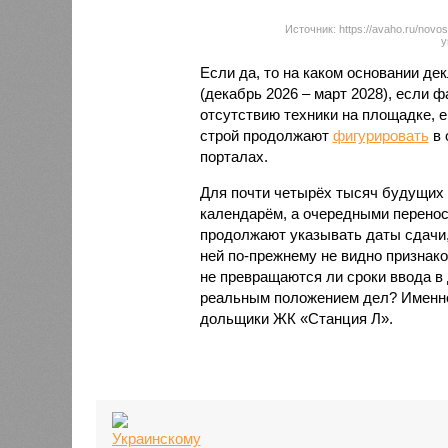
Источник: https://avaho.ru/novos
y
Если да, то на каком основании д
(декабрь 2026 – март 2028), если 
отсутствию техники на площадке, 
строй продолжают
фигурировать
в 
порталах.
Для почти четырёх тысяч будущих 
календарём, а очередными перенос
продолжают указывать даты сдачи,
ней по-прежнему не видно признако
не превращаются ли сроки ввода в
реальным положением дел? Именно 
дольщики ЖК «Станция Л».