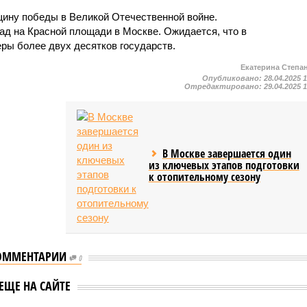
вщину победы в Великой Отечественной войне.
д на Красной площади в Москве. Ожидается, что в
ры более двух десятков государств.
Екатерина Степа
Опубликовано:
28.04.2025 
Отредактировано:
29.04.2025 
В Москве завершается один
из ключевых этапов подготовки
к отопительному сезону
ОММЕНТАРИИ
0
Владимир Путин
ир Путин
ЕЩЕ НА САЙТЕ
выделил каждому селу 
л пасхальное