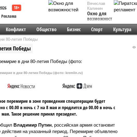
Вячеслав
2026
Калинин
Окно для
Реклама
возможностей
Конфликт
Общество
Бизнес
Спорт
Культура
ни 80-летия Победы
летия Победы
ирие в дни 80-летия Победы (фото: kremlin.ru)
ое перемирие в зоне проведения спецоперации будет
но с 00.00 в ночь с 7 на 8 мая и продлится до 00.00 в ночь с
1 мая. Такое решение принял президент.
ообщил
Владимир Путин
, российская армия остановит
 действия на указанный период. Перемирие объявлено