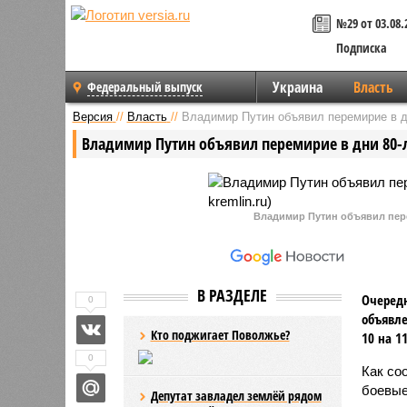
№29 от 03.08.
Подписка
Украина
Власть
Федеральный выпуск
Версия
//
Власть
//
Владимир Путин объявил перемирие в д
Владимир Путин объявил перемирие в дни 80-
Владимир Путин объявил перем
В РАЗДЕЛЕ
Очередн
0
объявле
Кто поджигает Поволжье?
10 на 1
0
Как с
боевые
Депутат завладел землёй рядом