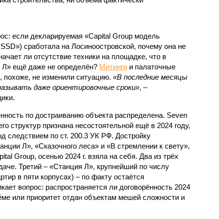
с: если декларируемая «Capital Group модель
SSD») сработала на Лосиноостровской, почему она не
ачает ли отсутствие техники на площадке, что в
и Л» ещё даже не определён?
Митинги
и палаточные
х, похоже, не изменили ситуацию.
«В последние месяцы
называть даже ориентировочные сроки»
, –
ики.
нность по достраиванию объекта распределена. Seven
его структур признана несостоятельной ещё в 2024 году,
 следствием по ст. 200.3 УК РФ. Достройку
нции Л», «Сказочного леса» и «В стремлении к свету»,
tal Group, осенью 2024 г. взяла на себя. Два из трёх
даче. Третий – «Станция Л», крупнейший по числу
тир в пяти корпусах) – по факту остаётся
кает вопрос: распространяется ли договорённость 2024
ёме или приоритет отдан объектам мешей сложности и