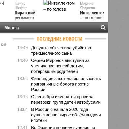
Тимур
Марина
Шафир
Ярдаева
Пиратский
Интеллектом
регламент
– по голове
Москва
ПОСЛЕДНИЕ НОВОСТИ
1298
14:49
Девушка объяснила убийство
трёхмесячного сына
14:40
Сергей Миронов выступил за
увеличение пенсий детям,
потерявшим родителей
13:56
Финляндия захотела использовать
приграничные болота против
России
13:15
С сентября изменятся правила
перевозки групп детей автобусами
13:04
В России с начала 2026 года
существенно вырос объём выдачи
ипотеки
12:41
Во Франции проведут учения по