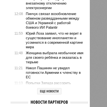
внезапному отключению
электроэнергии
12:08
Пинчук связал возобновление
обменом разведданными между
США и Украиной с работой
боевого ИИ Palantir
11:59
Юрий Лоза заявил, что не верит в
существование инопланетян и
усомнился в современной картине
мира
11:48
Женщина выбрала необычное имя
для своего ребёнка и оказалась в
тюрьме
11:21
Никол Пашинян не увидел
готовности Армении к членству в
ЕС
11:13
Попытки Запада рассорить
Москву и Астану назвали
ЕЩЕ НОВОСТИ
бесперспективными
10:44
Премьер Литвы Синкявичюс
НОВОСТИ ПАРТНЕРОВ
опроверг слова министра обороны