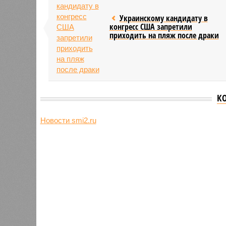
Украинскому кандидату в
конгресс США запретили
приходить на пляж после драки
К
Новости smi2.ru
Версия
//
Общество
//
Земля уже не раз показывала человеч
Последние времена
Земля уже не раз показывала человечеству свой
Земля уже не раз показывала чел