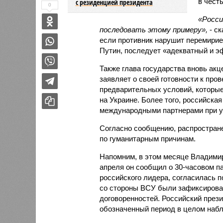
в чест
с резиденцией президента
0
«Росси
последовать этому примеру»,
- ск
если противник нарушит перемирие,
Путин, последует «адекватный и э
Также глава государства вновь акц
заявляет о своей готовности к про
предварительных условий, которые
на Украине. Более того, российска
международными партнерами при ус
Согласно сообщению, распростран
по гуманитарным причинам.
Напомним, в этом месяце Владимир
апреля он сообщил о 30-часовом па
российского лидера, согласилась 
со стороны ВСУ были зафиксирован
договоренностей. Российский прези
обозначенный период в целом набл