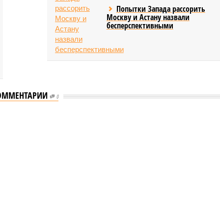
Попытки Запада рассорить
Москву и Астану назвали
бесперспективными
ОММЕНТАРИИ
0
еству свой крутой нрав – когда покажет снова?
 крутой нрав – когда покажет снова?
овечеству свой крутой нрав – когда покажет снова?
(фото: АР-ТАСС)