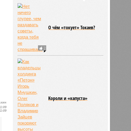
О чём «токует» Токаев?
2
Kороли и «капуста»
ьхин
11:09
11:09