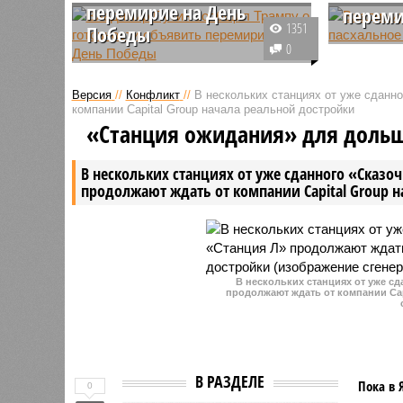
перемирие на День
перем
1351
Победы
Президен
0
Президенты России и США
Путин об
провели сегодня телефонный
перемири
Версия
//
Конфликт
//
В нескольких станциях от уже сданн
разговор, в ходе которого
принятом
компании Capital Group начала реальной достройки
обсудили ряд важных вопросов,
действия
«Станция ожидания» для доль
включая ситуацию с
по 12 апр
урегулированием украинского
В нескольких станциях от уже сданного «Сказо
конфликта.
продолжают ждать от компании Capital Group 
В нескольких станциях от уже с
продолжают ждать от компании Cap
В РАЗДЕЛЕ
Пока в 
0