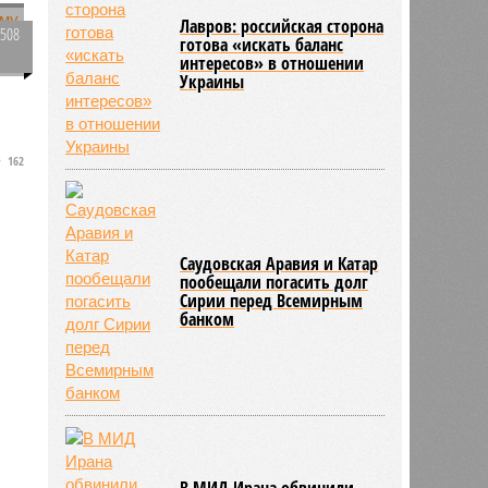
Лавров: российская сторона
1508
готова «искать баланс
0
интересов» в отношении
в
Украины
162
Саудовская Аравия и Катар
пообещали погасить долг
Сирии перед Всемирным
банком
В МИД Ирана обвинили