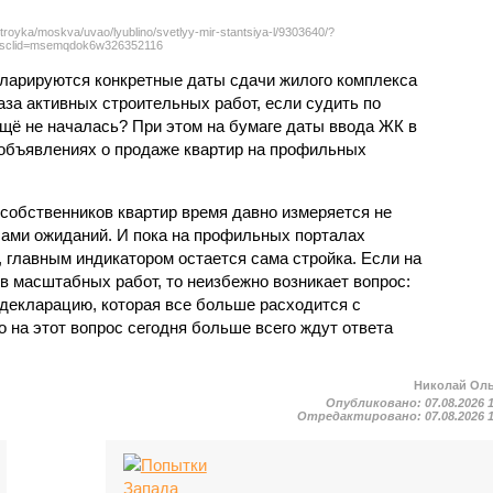
troyka/moskva/uvao/lyublino/svetlyy-mir-stantsiya-l/9303640/?
sclid=msemqdok6w326352116
екларируются конкретные даты сдачи жилого комплекса
фаза активных строительных работ, если судить по
ещё не началась? При этом на бумаге даты ввода ЖК в
объявлениях о продаже квартир на профильных
собственников квартир время давно измеряется не
ами ожиданий. И пока на профильных порталах
 главным индикатором остается сама стройка. Если на
в масштабных работ, то неизбежно возникает вопрос:
 декларацию, которая все больше расходится с
на этот вопрос сегодня больше всего ждут ответа
Николай Ол
Опубликовано:
07.08.2026 
Отредактировано:
07.08.2026 