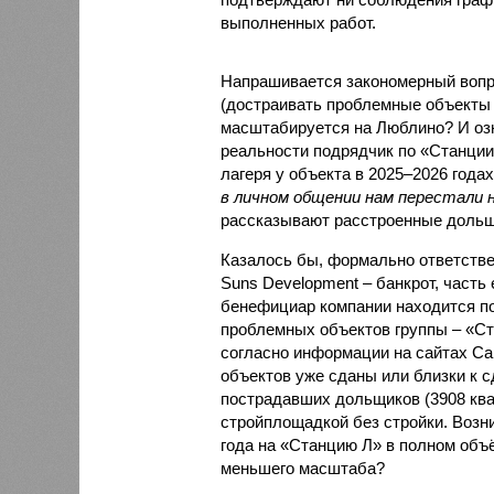
выполненных работ.
Напрашивается закономерный вопро
(достраивать проблемные объекты 
масштабируется на Люблино? И озн
реальности подрядчик по «Станци
лагеря у объекта в 2025–2026 года
в личном общении нам перестали 
рассказывают расстроенные дольщ
Казалось бы, формально ответстве
Suns Development – банкрот, часть 
бенефициар компании находится под
проблемных объектов группы – «Ста
согласно информации на сайтах Capi
объектов уже сданы или близки к с
пострадавших дольщиков (3908 квар
стройплощадкой без стройки. Возни
года на «Станцию Л» в полном объ
меньшего масштаба?