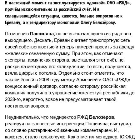
В настоящий момент та эксплуатируется «дочкой» ОАО «РЖД»,
причём исключительно за российский счёт. И в
складывающейся ситуации, кажется, больше вопросов не к
Еревану, а к гендиректору монополии Олегу Белозёрову.
По мнению
Пашиняна
, он не высказал ничего из ряда вон
выходящего. Дескать, Ереван считает транспортную сеть
своей собственностью и теперь намерен просить за аренду
«железки» означенную сумму. При этом, как отмечают
эксперты, армянская сторона, выставляя этот счёт, не
раскрыла методику его калькуляции, то есть, получается,
взяла цифры с потолка. Отдельно стоит отметить, что
заключённый в 2008 году между Арменией и ОАО «РЖД»
концессионный договор, согласно которому российская
компания получила в управление «железку» республики до
2038-го, вероятно, вовсе не предусматривает такой
постановки вопроса.
Неудивительно, что гендиректор РЖД
Белозёров
,
реагируя на словесные интервенции Пашиняна, выступил
со словно растерянно-обиженным комментарием. И,
кажется, стало только хуже. Как отметил менеджер, ЮКЖД