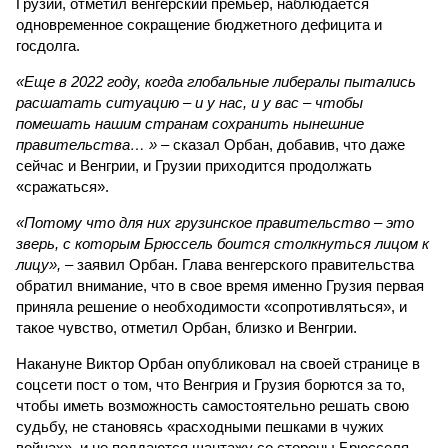
Грузии, отметил венгерский премьер, наблюдается
одновременное сокращение бюджетного дефицита и
госдолга.
«Еще в 2022 году, когда глобальные либералы пытались
расшатать ситуацию – и у нас, и у вас – чтобы
помешать нашим странам сохранить нынешние
правительства… »
– сказал Орбан, добавив, что даже
сейчас и Венгрии, и Грузии приходится продолжать
«сражаться».
«Потому что для них грузинское правительство – это
зверь, с которым Брюссель боится столкнуться лицом к
лицу»,
– заявил Орбан. Глава венгерского правительства
обратил внимание, что в свое время именно Грузия первая
приняла решение о необходимости «сопротивляться», и
такое чувство, отметил Орбан, близко и Венгрии.
Накануне Виктор Орбан опубликовал на своей странице в
соцсети пост о том, что Венгрия и Грузия борются за то,
чтобы иметь возможность самостоятельно решать свою
судьбу, не становясь «расходными пешками в чужих
войнах», и не поддаются шантажу со стороны Брюсселя.