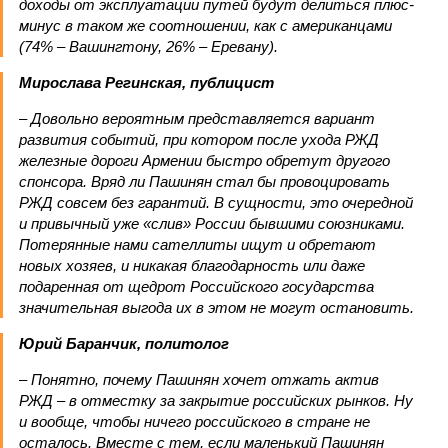
доходы от эксплуатации путей будут делиться плюс-
минус в таком же соотношении, как с американцами
(74% – Вашингтону, 26% – Еревану).
Мирослава Регинская, публицист
– Довольно вероятным представляется вариант
развития событий, при котором после ухода РЖД
железные дороги Армении быстро обретут другого
спонсора. Вряд ли Пашинян стал бы провоцировать
РЖД совсем без гарантий. В сущности, это очередной
и привычный уже «слив» России бывшими союзниками.
Потерянные нами сателлиты ищут и обретают
новых хозяев, и никакая благодарность или даже
подаренная от щедрот Российского государства
значительная выгода их в этом не могут остановить.
Юрий Баранчик, политолог
– Понятно, почему Пашинян хочет отжать актив
РЖД – в отместку за закрытие российских рынков. Ну
и вообще, чтобы ничего российского в стране не
осталось. Вместе с тем, если маленький Пашинян