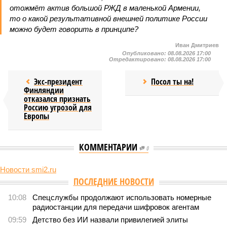
отожмёт актив большой РЖД в маленькой Армении,
то о какой результативной внешней политике России
можно будет говорить в принципе?
Иван Дмитриев
Опубликовано:
08.08.2026 17:00
Отредактировано:
08.08.2026 17:00
Экс-президент
Посол ты на!
Финляндии
отказался признать
Россию угрозой для
Европы
КОММЕНТАРИИ
0
Новости smi2.ru
Версия
//
Конфликт
//
В нескольких станциях от уже сданного
«Сказочного леса» пайщики ЖК «Станция Л» продолжают ждать от
компании Capital Group начала реальной достройки
556
«Станция ожидания» для дольщиков