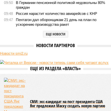
В нескольких станциях от уже сданного «Сказочного
леса» пайщики ЖК «Станция Л» продолжают ждать от
компании Capital Group начала реальной достройки
В нескольких станциях от уже сданного «Сказочного леса» пайщики ЖК
«Станция Л» продолжают ждать от компании Capital Group начала
реальной достройки (изображение сгенерировано ИИ)