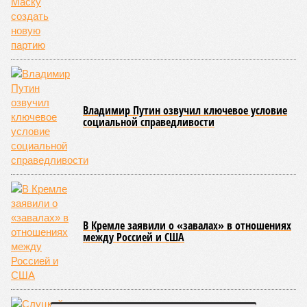
Пока в Ярославском районе СВАО дольщики «Сказочного леса»
уже получают ключи – в мае 2026 года были получены
заключение о соответствии проектной документации и
разрешение на ввод жилищного комплекса в эксплуатацию –
совсем недалеко, в паре станций метро южнее, на Люблинской
улице, картина, можно сказать, прямо противоположная.
Сюжет:
Недвижимость
ЖК «Светлый мир «Станция Л»: та же группа компаний-
банкрот Seven Suns Development, та же
анонсированная
схема достройки через Capital Group осенью 2024 года, но
за прошедшие два года результатов, по словам дольщиков,
практически не видно. По
информации
из профильных
порталов, первую очередь ЖК строители обещают сдать к
декабрю 2026 г., вторую – к марту 2028-го. Но никто при
этом из кураторов стройки не задается вопросом: как эти
сроки должны материализоваться? На строительной
площадке, по свидетельствам дольщиков, регулярно