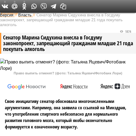
0
0
0
Федеральный выпуск
Версия
//
Власть
//
Сенатор Марина Сидухина внесла в Госдуму
законопроект, запрещающий гражданам младше 21 года покупать
алкоголь
1874
Сенатор Марина Сидухина внесла в Госдуму
законопроект, запрещающий гражданам младше 21 года
покупать алкоголь
Право выпить отменят? (фото: Татьяна Яцевич/Фотобанк Лори)
Свою инициативу сенатор обосновала многочисленными
аргументами. Например, она заявила со ссылкой на Минздрав,
что употребление спиртного небезопасно для нормального
развития головного мозга, который якобы окончательно
формируется к означенному возрасту.