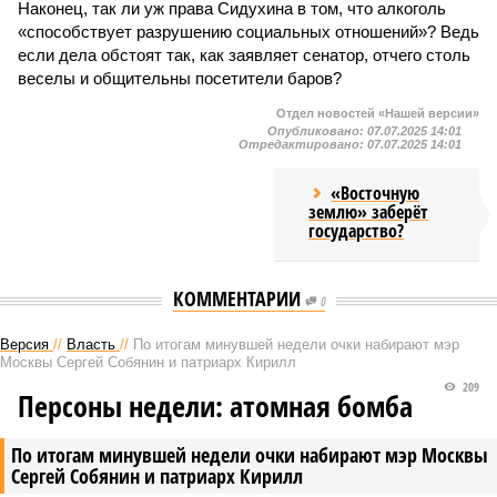
Наконец, так ли уж права Сидухина в том, что алкоголь
«способствует разрушению социальных отношений»? Ведь
если дела обстоят так, как заявляет сенатор, отчего столь
веселы и общительны посетители баров?
Отдел новостей «Нашей версии»
Опубликовано:
07.07.2025 14:01
Отредактировано:
07.07.2025 14:01
«Восточную
землю» заберёт
государство?
КОММЕНТАРИИ
0
Версия
//
Власть
//
По итогам минувшей недели очки набирают мэр
Москвы Сергей Собянин и патриарх Кирилл
209
Персоны недели: атомная бомба
По итогам минувшей недели очки набирают мэр Москвы
Сергей Собянин и патриарх Кирилл