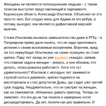
Женщины не являются полноценными людьми – с таким
тезисом выступил представляющий в парламенте
Курганскую область Александр Ильтяков. Объяснил он это
просто: мол, Бог создал жену для Адама из его ребра, а
потому, выходит, они являются дефективной версией
мужчин.
Слова Ильтякова вызвали замешательство даже в РПЦ – в
Патриархии прямо дали понять, что не надо притягивать
религию к своим ископаемым воззрениям. Впрочем, вряд
ли это переубедит Ильтякова, на своих позициях он стоит
крепко. Пару лет назад он уже
вызвал
скандал, заявив,
что главная задача женщин – рожать, и они обязаны это
делать, «пока рожалка работает». Хотя что тут
удивительного? Ильтяков с молодых лет занимался
скупкой скота в деревнях, крепко поднялся на
мясоторговле и стал депутатом Думы, где сидит уже третий
срок подряд. Неудивительно, что он смотрит на женщин,
как на свиноматок, обязанных давать приплод. Теперь он
заявляет, что его-де не так поняли и намеренно хотят
дискредитировать. Да нет, поняли как раз правильно. И