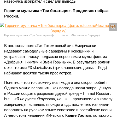
наверняка избиратели сделали выводы.
Героини мультика «Три богатыря». Продвигают образ
России.
Героини мультика «Три богатыря» (фото: rutube.ru/Честно про Зарядку)
В англоязычном «Тик Токе» новый хит. Американки
надевают самодельные сарафаны и кокошники и
устраивают пляску, подражая персонажам мультфильма
«Добрыня Никитич и Змей Горыныч». В результате ролики
с хештегами #3 slavicdivas (три славянские дивы. – Ред.)
набирают десятки тысяч просмотров.
Понятно, что это сиюминутная мода и она скоро пройдёт.
Однако можно вспомнить, как полгода назад запрещённую
в России соцсеть разрывал другой тренд – I`m not Russian,
but…
«Я не русский/русская, но…»
, – произносили в камеру
американцы, испанцы, японцы и т.д., после чего начинали
исполнять на русском языке советские и российские песни.
А чего стоит недавний ИИ-трюк с
Канье Уэстом
, которого с