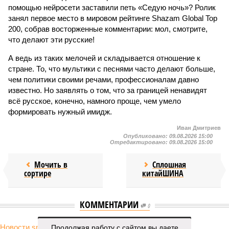
помощью нейросети заставили петь «Седую ночь»? Ролик
занял первое место в мировом рейтинге Shazam Global Top
200, собрав восторженные комментарии: мол, смотрите,
что делают эти русские!
А ведь из таких мелочей и складывается отношение к
стране. То, что мультики с песнями часто делают больше,
чем политики своими речами, профессионалам давно
известно. Но заявлять о том, что за границей ненавидят
всё русское, конечно, намного проще, чем умело
формировать нужный имидж.
Иван Дмитриев
Опубликовано:
09.08.2026 15:00
Отредактировано:
09.08.2026 15:00
Мочить в
Сплошная
сортире
китайШИНА
КОММЕНТАРИИ
0
Продолжая работу с сайтом вы даете
Новости smi2.ru