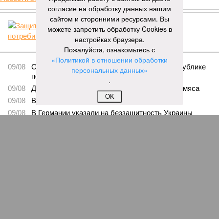
согласие на обработку данных нашим
СЮЖЕТ
сайтом и сторонними ресурсами. Вы
можете запретить обработку Cookies в
Защита потребителя
настройках браузера.
Пожалуйста, ознакомьтесь с
ПОСЛЕДНИЕ НОВОСТИ
«Политикой в отношении обработки
09/08
Ослабевший Байден впервые появился на публике
персональных данных»
после сообщений об ухудшении здоровья
.
09/08
Диетолог рассказала об опасности куриного мяса
OK
09/08
Вучич исключил начало войны с НАТО
09/08
В Германии указали на беззащитность Украины
перед Россией
09/08
Могила эльфа Добби заставила изменить маршрут
подводного кабеля между Британией и Ирландией
ЕЩЕ НОВОСТИ
НОВОСТИ ПАРТНЕРОВ
Новости smi2.ru