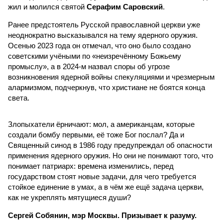
жил и молился святой
Серафим Саровский
.
Ранее предстоятель Русской православной церкви уже
неоднократно высказывался на тему ядерного оружия.
Осенью 2023 года он отмечал, что оно было создано
советскими учёными по «неизречённому Божьему
промыслу», а в 2024-м назвал споры об угрозе
возникновения ядерной войны спекуляциями и чрезмерным
алармизмом, подчеркнув, что христиане не боятся конца
света.
Злопыхатели ёрничают: мол, а американцам, которые
создали бомбу первыми, её тоже Бог послал? Да и
Священный синод в 1986 году предупреждал об опасности
применения ядерного оружия. Но они не понимают того, что
понимает патриарх: времена изменились, перед
государством стоят новые задачи, для чего требуется
стойкое единение в умах, а в чём же ещё задача церкви,
как не укреплять мятущиеся души?
Сергей Собянин, мэр Москвы. Призывает к разуму.