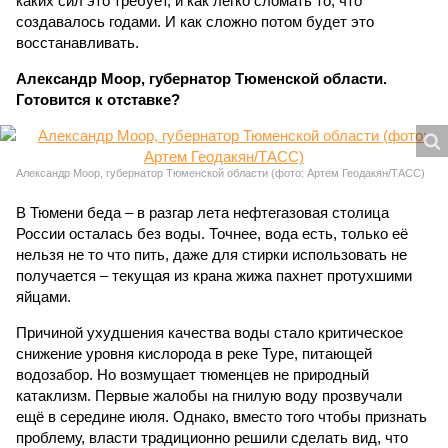
каких сил это требует, и как легко сломать то, что
создавалось годами. И как сложно потом будет это
восстанавливать.
Александр Моор, губернатор Тюменской области.
Готовится к отставке?
Александр Моор, губернатор Тюменской области (фото: Артем Геодакян/ТАСС)
В Тюмени беда – в разгар лета нефтегазовая столица
России осталась без воды. Точнее, вода есть, только её
нельзя не то что пить, даже для стирки использовать не
получается – текущая из крана жижа пахнет протухшими
яйцами.
Причиной ухудшения качества воды стало критическое
снижение уровня кислорода в реке Туре, питающей
водозабор. Но возмущает тюменцев не природный
катаклизм. Первые жалобы на гнилую воду прозвучали
ещё в середине июля. Однако, вместо того чтобы признать
проблему, власти традиционно решили сделать вид, что