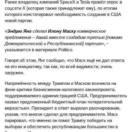
Ранее владелец компаний SpaceX и Tesla провёл опрос в
соцсети X (которая также принадлежит ему), по итогам
которого констатировал необходимость создания в США
новой партии.
«
Эндрю Янг
сделал
Илону Маску
коммерческое
предложение – давай вместе создадим третью [помимо
Демократической и Республиканской] партию»
, –
указывается в материале Politico.
Говоря об этом, Янг сообщил, что Маск ещё не дал ответа
на его инициативу, так как, по всей видимости, очень
загружен.
Напряжённость между Трампом и Маском возникла на
фоне критики бизнесменом налогового законопроекта,
поддерживаемого администрацией США. Предприниматель
назвал предложенный бюджетный план «отвратительной
мерзостью». Президент в ответ выразил разочарование,
указав, что многое сделал для предпринимателя. Маск
парировал, что именно он помог Трампу победить на
выборах и обеспечить республиканцам большинство в