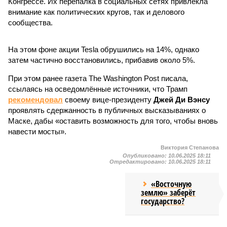
Конгрессе. Их перепалка в социальных сетях привлекла
внимание как политических кругов, так и делового
сообщества.
На этом фоне акции Tesla обрушились на 14%, однако
затем частично восстановились, прибавив около 5%.
При этом ранее газета The Washington Post писала,
ссылаясь на осведомлённые источники, что Трамп
рекомендовал
своему вице-президенту
Джей Ди Вэнсу
проявлять сдержанность в публичных высказываниях о
Маске, дабы «оставить возможность для того, чтобы вновь
навести мосты».
Виктория Степанова
Опубликовано:
10.06.2025 18:11
Отредактировано:
10.06.2025 18:11
«Восточную
землю» заберёт
государство?