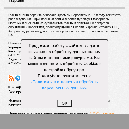
«Версия»
Газета «Наша версия» основана Артёмом Боровиком в 1998 году как газета
расследований. Официальный сайт «Версия» публикует материалы
штатных и внештатных журналистов газеты и пристально следит за
событиями и новостями, происходящими в России, Украине, странах СНГ,
Америке и других государств, с которыми пересекается внешняя политика
РФ.
Наименование:
Cетевое издание «Версия»
Продолжая работу с сайтом вы даете
Учредитель:
ООО «Версия»,
Главный редактор:
Горевой Р. Г.
согласие на обработку данных нашим
Регистрационный номер Роскомнадзора:
ЭЛ № ФС 77 - 72681 от
04.05.2018 г.
сайтом и сторонними ресурсами. Вы
Адрес электронной почты и телефон редакции:
versia@versia.ru,
можете запретить обработку Cookies в
+74952760348
настройках браузера.
Пожалуйста, ознакомьтесь с
«Политикой в отношении обработки
персональных данных»
© «Версия»
18+
Все права защищены
.
Использование материалов «Версии» без индексируемой
OK
гиперссылки запрещено
Применяются рекомендательные технологии:
СМИ2, Яндекс,
Инфокс
Политика конфиденциальности