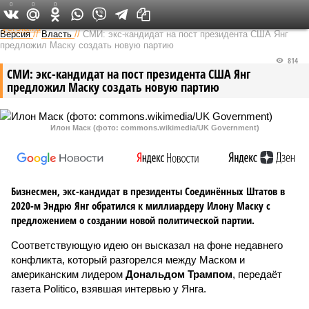
0
0
0
Федеральный выпуск
Версия
//
Власть
//
СМИ: экс-кандидат на пост президента США Янг
предложил Маску создать новую партию
814
СМИ: экс-кандидат на пост президента США Янг
предложил Маску создать новую партию
Илон Маск (фото: commons.wikimedia/UK Government)
Бизнесмен, экс-кандидат в президенты Соединённых Штатов в
2020-м Эндрю Янг обратился к миллиардеру Илону Маску с
предложением о создании новой политической партии.
Соответствующую идею он высказал на фоне недавнего
конфликта, который разгорелся между Маском и
американским лидером
Дональдом Трампом
, передаёт
газета Politico, взявшая интервью у Янга.