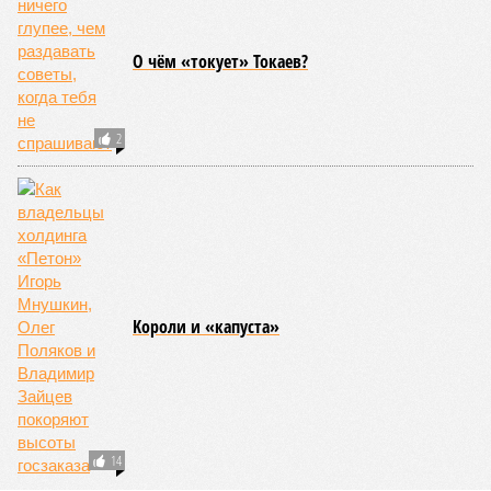
О чём «токует» Токаев?
2
Kороли и «капуста»
14