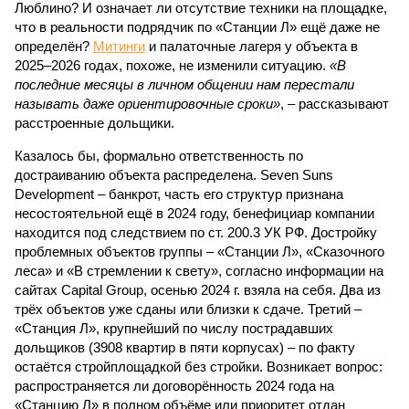
Люблино? И означает ли отсутствие техники на площадке,
что в реальности подрядчик по «Станции Л» ещё даже не
определён?
Митинги
и палаточные лагеря у объекта в
2025–2026 годах, похоже, не изменили ситуацию.
«В
последние месяцы в личном общении нам перестали
называть даже ориентировочные сроки»
, – рассказывают
расстроенные дольщики.
Казалось бы, формально ответственность по
достраиванию объекта распределена. Seven Suns
Development – банкрот, часть его структур признана
несостоятельной ещё в 2024 году, бенефициар компании
находится под следствием по ст. 200.3 УК РФ. Достройку
проблемных объектов группы – «Станции Л», «Сказочного
леса» и «В стремлении к свету», согласно информации на
сайтах Capital Group, осенью 2024 г. взяла на себя. Два из
трёх объектов уже сданы или близки к сдаче. Третий –
«Станция Л», крупнейший по числу пострадавших
дольщиков (3908 квартир в пяти корпусах) – по факту
остаётся стройплощадкой без стройки. Возникает вопрос:
распространяется ли договорённость 2024 года на
«Станцию Л» в полном объёме или приоритет отдан