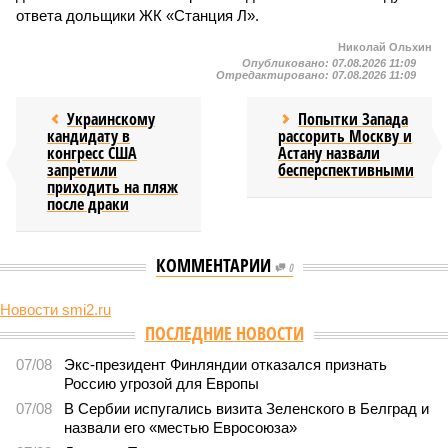
ответа дольщики ЖК «Станция Л».
Николай Ольхин
Опубликовано:
07.08.2026 11:09
Отредактировано:
07.08.2026 11:09
Украинскому
Попытки Запада
кандидату в
рассорить Москву и
конгресс США
Астану назвали
запретили
бесперспективными
приходить на пляж
после драки
КОММЕНТАРИИ
0
Новости smi2.ru
ПОСЛЕДНИЕ НОВОСТИ
07/08
Экс-президент Финляндии отказался признать
Россию угрозой для Европы
07/08
В Сербии испугались визита Зеленского в Белград и
назвали его «местью Евросоюза»