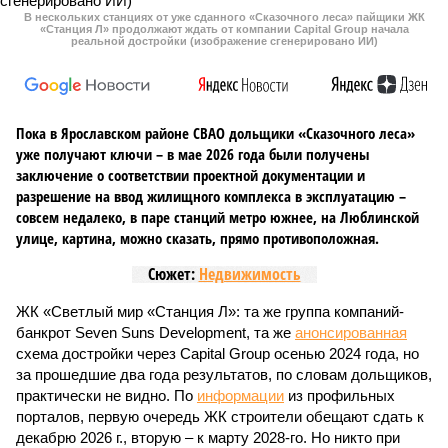
В нескольких станциях от уже сданного «Сказочного леса» пайщики ЖК
«Станция Л» продолжают ждать от компании Capital Group начала
реальной достройки (изображение сгенерировано ИИ)
Пока в Ярославском районе СВАО дольщики «Сказочного леса»
уже получают ключи – в мае 2026 года были получены
заключение о соответствии проектной документации и
разрешение на ввод жилищного комплекса в эксплуатацию –
совсем недалеко, в паре станций метро южнее, на Люблинской
улице, картина, можно сказать, прямо противоположная.
Сюжет:
Недвижимость
ЖК «Светлый мир «Станция Л»: та же группа компаний-
банкрот Seven Suns Development, та же
анонсированная
схема достройки через Capital Group осенью 2024 года, но
за прошедшие два года результатов, по словам дольщиков,
практически не видно. По
информации
из профильных
порталов, первую очередь ЖК строители обещают сдать к
декабрю 2026 г., вторую – к марту 2028-го. Но никто при