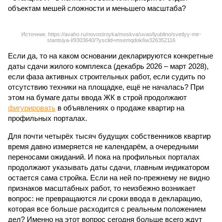
объектам мешей сложности и меньшего масштаба?
Источник: https://avaho.ru/novostroyka/moskva/uvao/lyublino/svetlyy-mir-
stantsiya-l/9303640/?ysclid=msemqdok6w326352116
Если да, то на каком основании декларируются конкретные
даты сдачи жилого комплекса (декабрь 2026 – март 2028),
если фаза активных строительных работ, если судить по
отсутствию техники на площадке, ещё не началась? При
этом на бумаге даты ввода ЖК в строй продолжают
фигурировать
в объявлениях о продаже квартир на
профильных порталах.
Для почти четырёх тысяч будущих собственников квартир
время давно измеряется не календарём, а очередными
переносами ожиданий. И пока на профильных порталах
продолжают указывать даты сдачи, главным индикатором
остается сама стройка. Если на ней по-прежнему не видно
признаков масштабных работ, то неизбежно возникает
вопрос: не превращаются ли сроки ввода в декларацию,
которая все больше расходится с реальным положением
дел? Именно на этот вопрос сегодня больше всего ждут