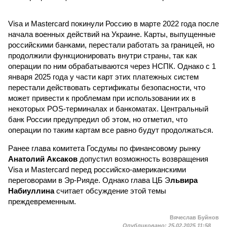
Visa и Mastercard покинули Россию в марте 2022 года после
начала военных действий на Украине. Карты, выпущенные
российскими банками, перестали работать за границей, но
продолжили функционировать внутри страны, так как
операции по ним обрабатываются через НСПК. Однако с 1
января 2025 года у части карт этих платежных систем
перестали действовать сертификаты безопасности, что
может привести к проблемам при использовании их в
некоторых POS-терминалах и банкоматах. Центральный
банк России предупредил об этом, но отметил, что
операции по таким картам все равно будут продолжаться.
Ранее глава комитета Госдумы по финансовому рынку
Анатолий Аксаков
допустил возможность возвращения
Visa и Mastercard перед российско-американскими
переговорами в Эр-Рияде. Однако глава ЦБ Э
львира
Набиуллина
считает обсуждение этой темы
преждевременным.
Вячеслав Буйнов
Опубликовано:
25.02.2025 11:58