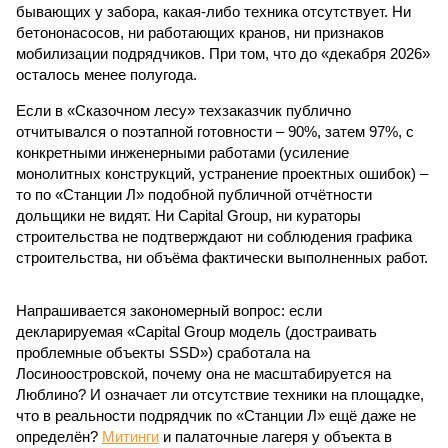
бывающих у забора, какая-либо техника отсутствует. Ни
бетононасосов, ни работающих кранов, ни признаков
мобилизации подрядчиков. При том, что до «декабря 2026»
осталось менее полугода.
Если в «Сказочном лесу» техзаказчик публично
отчитывался о поэтапной готовности – 90%, затем 97%, с
конкретными инженерными работами (усиление
монолитных конструкций, устранение проектных ошибок) –
то по «Станции Л» подобной публичной отчётности
дольщики не видят. Ни Capital Group, ни кураторы
строительства не подтверждают ни соблюдения графика
строительства, ни объёма фактически выполненных работ.
Напрашивается закономерный вопрос: если
декларируемая «Capital Group модель (достраивать
проблемные объекты SSD») сработала на
Лосиноостровской, почему она не масштабируется на
Люблино? И означает ли отсутствие техники на площадке,
что в реальности подрядчик по «Станции Л» ещё даже не
определён?
Митинги
и палаточные лагеря у объекта в