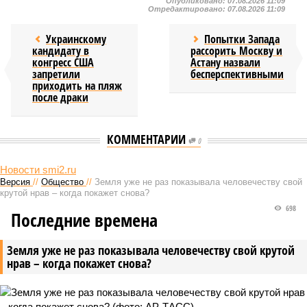
Опубликовано:
07.08.2026 11:09
Отредактировано:
07.08.2026 11:09
Украинскому
Попытки Запада
кандидату в
рассорить Москву и
конгресс США
Астану назвали
запретили
бесперспективными
приходить на пляж
после драки
КОММЕНТАРИИ
0
Новости smi2.ru
Версия
//
Общество
//
Земля уже не раз показывала человечеству свой
крутой нрав – когда покажет снова?
698
Последние времена
Земля уже не раз показывала человечеству свой крутой
нрав – когда покажет снова?