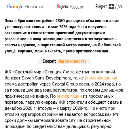
Пока в Ярославском районе СВАО дольщики «Сказочного леса»
уже получают ключи – в мае 2026 года были получены
заключение о соответствии проектной документации и
разрешение на ввод жилищного комплекса в эксплуатацию –
совсем недалеко, в паре станций метро южнее, на Люблинской
улице, картина, можно сказать, прямо противоположная.
Сюжет:
Недвижимость
ЖК «Светлый мир «Станция Л»: та же группа компаний-
банкрот Seven Suns Development, та же
анонсированная
схема достройки через Capital Group осенью 2024 года, но
за прошедшие два года результатов, по словам дольщиков,
практически не видно. По
информации
из профильных
порталов, первую очередь ЖК строители обещают сдать к
декабрю 2026 г., вторую – к марту 2028-го. Но никто при
этом из кураторов стройки не задается вопросом: как эти
сроки должны материализоваться? На строительной
площадке, по свидетельствам дольщиков, регулярно