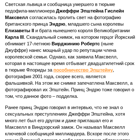
Светская львица и сообщница умершего в тюрьме
педофила-миллионера
Джеффри Эпштейна Гислейн
Максвелл
согласилась пролить свет на фотографию
британского принца
Эндрю
, младшего сына королевы
Елизаветы II
и брата нынешнего короля Великобритании
Карла III
. Скандальный снимок, на котором герцог Йоркский
обнимает 17-летнюю
Вирджинию Робертс
(ныне
Джуффре) нанес мощный удар по репутации члена
королевской семьи. Однако, как заявила Максвелл,
которая в настоящее время отбывает двадцатилетний срок
в тюрьме Флориды за
пособничество Эпштейну
,
фотография 2001 года, скорее всего, является
фальшивкой. На этом же снимке запечатлена Максвелл, а
фотографировал их Эпштейн. Принц Эндрю тоже говорил о
том, что данное фото – подделка.
Ранее принц Эндрю говорил в интервью, что не знал о
сексуальных преступлениях Джеффри Эпштейна, хотя
много лет был его другом и даже приглашал его и
Максвелл в Виндзорский замок. Он называл Максвелл
ключевой сообщницей миллиардера. Вскоре после этого