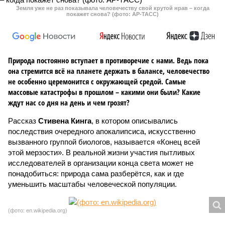
Земля уже не раз показывала человечеству свой крутой нрав – когда
покажет снова? (фото: АР-ТАСС)
Природа постоянно вступает в противоречие с нами. Ведь пока
она стремится всё на планете держать в балансе, человечество
не особенно церемонится с окружающей средой. Самые
массовые катастрофы в прошлом – какими они были? Какие
ждут нас со дня на день и чем грозят?
Рассказ
Стивена Кинга
, в котором описывались
последствия очередного апокалипсиса, искусственно
вызванного группой биологов, называется «Конец всей
этой мерзости». В реальной жизни участия пытливых
исследователей в организации конца света может не
понадобиться: природа сама разберётся, как и где
уменьшить масштабы человеческой популяции.
(фото: en.wikipedia.org)