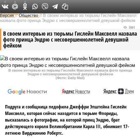
0
0
0
Федеральный выпуск
Версия
//
Общество
//
В своем интервью из тюрьмы Гислейн Максвелл
назвала фото принца Эндрю с несовершеннолетней девушкой фейком
3001
В своем интервью из тюрьмы Гислейн Максвелл назвала
фото принца Эндрю с несовершеннолетней девушкой
фейком
В своем интервью из тюрьмы Гислейн Максвелл назвала фото принца
Эндрю с несовершеннолетней девушкой фейком
(Фото: Daily Mail)
Подруга и сообщница педофила Джеффри Эпштейна Гислейн
Максвелл, которая сейчас находится в тюрьме Флориды,
высказалась о фотографии, на которой принц Эндрю, брат
действующего короля Великобритании Карла III, обнимает 17-
летнюю Вирджинию Робертс.