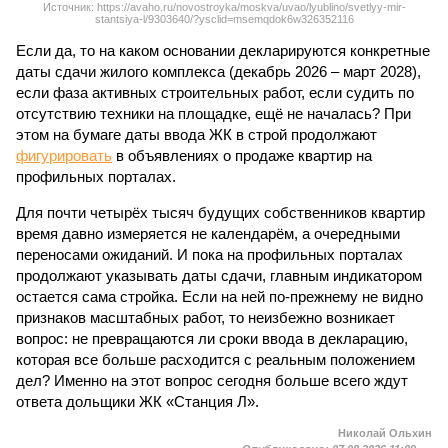
Источник: https://avaho.ru/novostroyka/moskva/uvao/lyublino/svetlyy-mir-
stantsiya-l/9303640/?ysclid=msemqdok6w326352116
Если да, то на каком основании декларируются конкретные
даты сдачи жилого комплекса (декабрь 2026 – март 2028),
если фаза активных строительных работ, если судить по
отсутствию техники на площадке, ещё не началась? При
этом на бумаге даты ввода ЖК в строй продолжают
фигурировать
в объявлениях о продаже квартир на
профильных порталах.
Для почти четырёх тысяч будущих собственников квартир
время давно измеряется не календарём, а очередными
переносами ожиданий. И пока на профильных порталах
продолжают указывать даты сдачи, главным индикатором
остается сама стройка. Если на ней по-прежнему не видно
признаков масштабных работ, то неизбежно возникает
вопрос: не превращаются ли сроки ввода в декларацию,
которая все больше расходится с реальным положением
дел? Именно на этот вопрос сегодня больше всего ждут
ответа дольщики ЖК «Станция Л».
Николай Ольхин