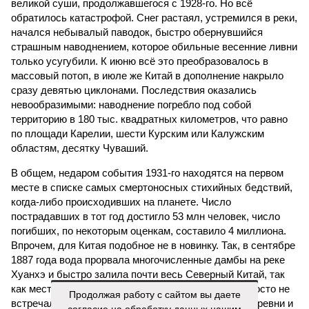
великой суши, продолжавшегося с 1928-го. Но всё
обратилось катастрофой. Снег растаял, устремился в реки,
начался небывалый паводок, быстро обернувшийся
страшным наводнением, которое обильные весенние ливни
только усугубили. К июню всё это преобразовалось в
массовый потоп, в июле же Китай в дополнение накрыло
сразу девятью циклонами. Последствия оказались
невообразимыми: наводнение погребло под собой
территорию в 180 тыс. квадратных километров, что равно
по площади Карелии, шести Курским или Калужским
областям, десятку Чуваший.
В общем, недаром события 1931-го находятся на первом
месте в списке самых смертоносных стихийных бедствий,
когда-либо происходивших на планете. Число
пострадавших в тот год достигло 53 млн человек, число
погибших, по некоторым оценкам, составило 4 миллиона.
Впрочем, для Китая подобное не в новинку. Так, в сентябре
1887 года вода прорвала многочисленные дамбы на реке
Хуанхэ и быстро залила почти весь Северный Китай, так
как местность там довольно низменная, и потоп просто не
Продолжая работу с сайтом вы даете
встречал препятствий на своём пути, уничтожая деревни и
согласие на обработку данных нашим