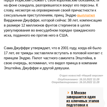
герцог Йоркский сложил с себя королевские обязанности
на фоне скандала, разгоревшегося вокруг его персоны. К
слову, несмотря на опровержения своей причастности к
сексуальным преступлениям, принц Эндрю
выплатил
Вирджинии Джуффре, которой сейчас 38 лет, компенсацию
в размере 12 миллионов фунтов стерлингов в целях
урегулирования во внесудебном порядке гражданского
иска, поданного ею против него в США.
Сама Джуффре утверждает, что в 2001 году, когда ей было
17 лет, ее трижды заставляли вступать в половой контакт с
принцем Эндрю. Пилот частного самолета Эпштейна, в
свою очередь, вспоминал, что видел принца в компании
Эпштейна, Джуффре и другой девушки.
Отдел новостей «Нашей версии»
Опубликовано:
16.10.2022 11:28
Отредактировано:
16.10.2022 11:28
В Москве
завершается один
из ключевых этапов
подготовки к