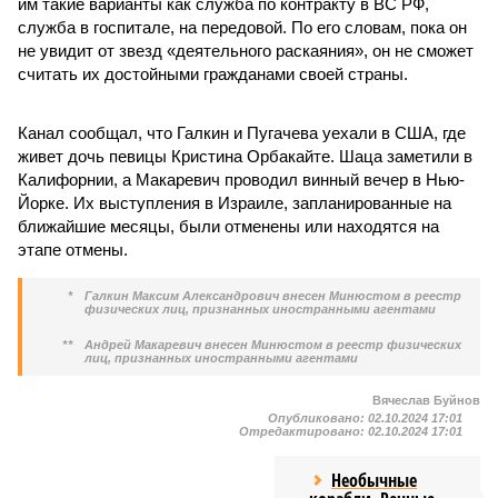
им такие варианты как служба по контракту в ВС РФ,
служба в госпитале, на передовой. По его словам, пока он
не увидит от звезд «деятельного раскаяния», он не сможет
считать их достойными гражданами своей страны.
Канал сообщал, что Галкин и Пугачева уехали в США, где
живет дочь певицы Кристина Орбакайте. Шаца заметили в
Калифорнии, а Макаревич проводил винный вечер в Нью-
Йорке. Их выступления в Израиле, запланированные на
ближайшие месяцы, были отменены или находятся на
этапе отмены.
*
Галкин Максим Александрович внесен Минюстом в реестр
физических лиц, признанных иностранными агентами
**
Андрей Макаревич внесен Минюстом в реестр физических
лиц, признанных иностранными агентами
Вячеслав Буйнов
Опубликовано:
02.10.2024 17:01
Отредактировано:
02.10.2024 17:01
Необычные