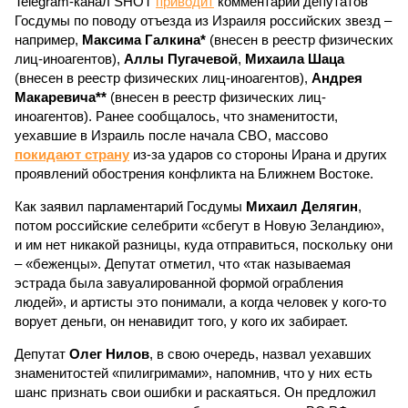
Telegram-канал SHOT
приводит
комментарии депутатов
Госдумы по поводу отъезда из Израиля российских звезд –
например,
Максима Галкина*
(внесен в реестр физических
лиц-иноагентов),
Аллы Пугачевой
,
Михаила Шаца
(внесен в реестр физических лиц-иноагентов),
Андрея
Макаревича**
(внесен в реестр физических лиц-
иноагентов). Ранее сообщалось, что знаменитости,
уехавшие в Израиль после начала СВО, массово
покидают страну
из-за ударов со стороны Ирана и других
проявлений обострения конфликта на Ближнем Востоке.
Как заявил парламентарий Госдумы
Михаил Делягин
,
потом российские селебрити «сбегут в Новую Зеландию»,
и им нет никакой разницы, куда отправиться, поскольку они
– «беженцы». Депутат отметил, что «так называемая
эстрада была завуалированной формой ограбления
людей», и артисты это понимали, а когда человек у кого-то
ворует деньги, он ненавидит того, у кого их забирает.
Депутат
Олег Нилов
, в свою очередь, назвал уехавших
знаменитостей «пилигримами», напомнив, что у них есть
шанс признать свои ошибки и раскаяться. Он предложил