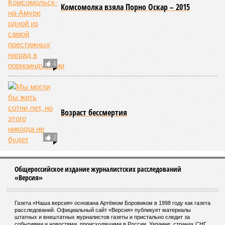
И здесь мы плавно подходим к тому, чем все эти
стихийные бедствия могут закончиться. А именно – к
социальному коллапсу, то есть фактическому упадку
развитой цивилизации, зачастую с последующим её
полным уничтожением. Среди причин такого трагического
развития событий учёные называют деградацию
окружающей среды, истощение ресурсов и болезни. А ведь
любая природная катастрофа непременно ведёт именно к
этому – экономическому кризису, эпидемиям, голоду,
резкому сокращению численности населения. Так погибли
цивилизации шумеров, майя, кхмеров – список не
исчерпывающий. Какая цивилизация будет следующей?
Илья Космач
Газета
«Наша версия» №29 от 03.08.2026
Опубликовано:
05.08.2026 13:00
Отредактировано:
05.08.2026 13:00
Возраст
Инфантино
бессмертия
отступил и объявил
об отказе ФИФА от
продажи доли прав
на чемпионат мира