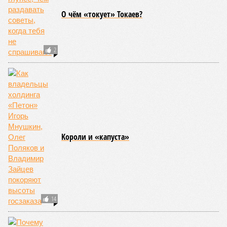
США, а также некоторые районы Карибского бассейна и
Средиземноморья. То есть в зоне риска уже не только
Поднебесная с Индией – не так ли?
«Бронзу» получают извержения супервулканов – «Наша
Версия» уже
писала
о том, что может случиться, если
окончательно проснётся знаменитый Йеллоустоун. Это
грозит не только уничтожением части Соединённых
Штатов, но и общепланетарной катастрофой вплоть до
возникновения «вулканической зимы». Флегрейские поля в
Италии, кстати, тоже не стоит сбрасывать со счетов. Равно
как и многие другие до поры спящие вулканические
районы.
Невидимый убийца
Упоминают эксперты и жару вкупе с засухой и
следующими отсюда лесными пожарами. Тут в группе
риска запад США, юг Европы, Австралия, Ближний Восток,
а также некоторые районы Бразилии и Африки к югу от
Сахары. Леса начинают гореть всё чаще и чаще,
достаточно посмотреть общемировую статистику; сотни