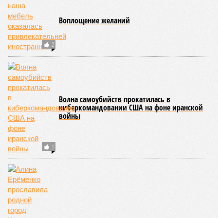
тысяч людей остаются без крова, десятки тысяч – гибнут.
Но проблема не только в этом. Проблема ещё и в том, что
огонь уничтожает лесную экосистему, сельское хозяйство
и кропотливо созданную человеком инфраструктуру.
Учитывая то, что пожары начинают становиться чуть ли не
ежегодной реальностью на фоне глобального потепления,
год за годом их будет всё больше, и здесь уже среди
прочего в большой опасности Европа. Небывалая жара,
зафиксированная в этом и прошлом годах в Италии и во
Франции, тому лучшее подтверждение.
Есть в перечне A-Z Animals и экзотика, впрочем, не менее
смертоносная. Это, в частности, «лимнические
извержения», о которых мало кто слышал. Речь идёт о
явлениях, когда большое количество углекислого газа
внезапно вырывается из глубин озёр, образуя невидимое
удушающее газовое облако, которое безжалостно убивает
людей и животных. Катастрофа на озере Ньос в Камеруне
в 1986 году остаётся одним из наиболее чудовищных
примеров: более 1700 человек и тысячи голов скота
погибли из-за внезапного выброса CO₂, накрывшего
близлежащие деревни.