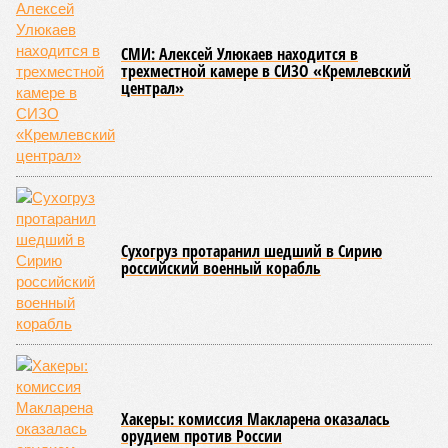
последствия очередного апокалипсиса, искусственно
вызванного группой биологов, называется «Конец всей
этой мерзости». В реальной жизни участия пытливых
исследователей в организации конца света может не
понадобиться: природа сама разберётся, как и где
уменьшить масштабы человеческой популяции.
(фото: en.wikipedia.org)
Да, наша любимая маленькая планета может быть
единственной, где в пределах Солнечной системы есть
полноценная жизнь, но Земля также регулярно пытается
эту жизнь уничтожить. Так уж вышло, что внутренние
процессы на планете включают в себя всевозможные
геологические, метеорологические и физические явления,
которые для человека довольно опасны. Или попросту
смертельны. И вот несколько тому примеров.
Все стихии сразу