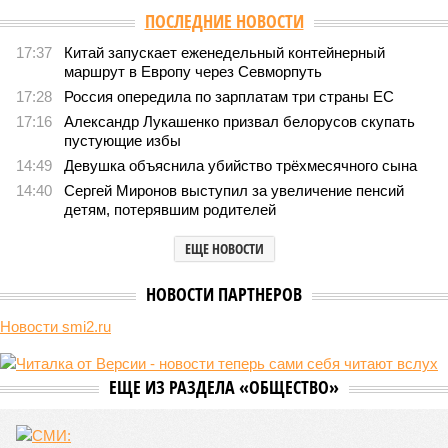
Версия
//
Общество
//
Земля уже не раз показывала человечеству свой
крутой нрав – когда покажет снова?
624
Последние времена
Земля уже не раз показывала человечеству свой крутой
нрав – когда покажет снова?
Земля уже не раз показывала человечеству свой крутой нрав – когда
покажет снова? (фото: АР-ТАСС)
Природа постоянно вступает в противоречие с нами. Ведь пока
она стремится всё на планете держать в балансе, человечество
не особенно церемонится с окружающей средой. Самые
массовые катастрофы в прошлом – какими они были? Какие
ждут нас со дня на день и чем грозят?
Рассказ
Стивена Кинга
, в котором описывались