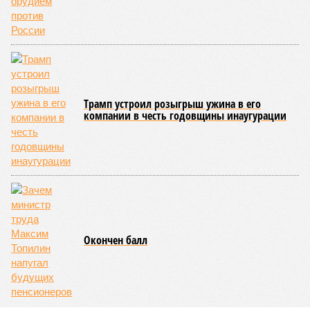
Около 100 лет назад в Поднебесной приключилось то, что
у нас назвали бы тридцатью тремя несчастьями. Страну
последовательно поразили: многолетняя засуха, страшный
паводок, невероятные ливни. Несколько миллионов
человек не пережили этот разгул стихий. Вот что тогда
приключилось.
Зима 1931 года выдалась в Китае чрезвычайно
продолжительной и суровой. Снега образовалось огромное
количество – казалось бы, хороший знак после периода
великой суши, продолжавшегося с 1928-го. Но всё
обратилось катастрофой. Снег растаял, устремился в реки,
начался небывалый паводок, быстро обернувшийся
страшным наводнением, которое обильные весенние ливни
только усугубили. К июню всё это преобразовалось в
массовый потоп, в июле же Китай в дополнение накрыло
сразу девятью циклонами. Последствия оказались
невообразимыми: наводнение погребло под собой
территорию в 180 тыс. квадратных километров, что равно
по площади Карелии, шести Курским или Калужским
областям, десятку Чуваший.