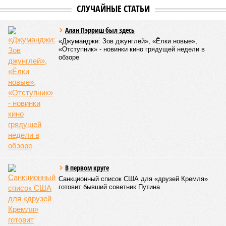
В общем, недаром события 1931-го находятся на первом
месте в списке самых смертоносных стихийных бедствий,
когда-либо происходивших на планете. Число
пострадавших в тот год достигло 53 млн человек, число
погибших, по некоторым оценкам, составило 4 миллиона.
Впрочем, для Китая подобное не в новинку. Так, в сентябре
1887 года вода прорвала многочисленные дамбы на реке
Хуанхэ и быстро залила почти весь Северный Китай, так
как местность там довольно низменная, и потоп просто не
встречал препятствий на своём пути, уничтожая деревни и
целые города. Водой залило 130 тыс. квадратных
километров (а это больше территорий Оренбургской или
Кировской областей), 2 млн человек остались без крова,
ещё столько же погибли в результате спровоцированной
катастрофой пандемии.
Третье место по кровожадности в рейтинге стихийных
бедствий занимает смертоносный циклон Бхола 1970 года,
ставший самым мощным среди себе подобных за всю
историю наблюдений. Он поразил территории современной
Бангладеш, тогда называвшейся Восточным Пакистаном, и
индийского штата Западная Бенгалия. Шторма унесли