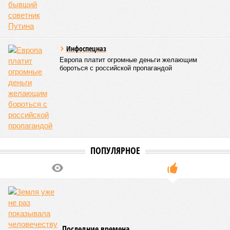
жизни полумиллиона человек.
Кажется, стремящаяся сохранить свою чистоту природа
что-то знала о том, какие именно страны станут со
временем самыми «грязными» в плане производств, и
планомерно подтачивала их демографию. А как ещё
объяснить то, что в топ-10 природных катастроф почти все
места занимают бедствия, разразившиеся в Индии,
Пакистане, Бангладеш и Турции? Что характерно, Россию и
Европу подобные катастрофы никогда не затрагивали,
здесь беды были другими, включая массовый голод и
масштабные эпидемии вроде бубонной чумы (200 млн
погибших) или «испанки» (по разным оценкам, от 17,4 до
100 млн погибших во всём мире).
Когда земля – дыбом
Но это дела давно минувших дней. А что нам ждать в
дальнейшем? Авторы энциклопедии A-Z Animals,
основываясь на современных научных исследованиях и
глобальных тенденциях, составили свой список
потенциально самых смертоносных стихийных бедствий,