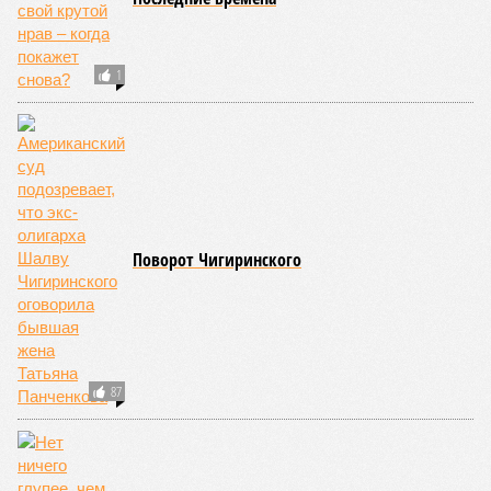
угрожающих человечеству непосредственно сейчас, в XXI
веке.
«Золото» получили землетрясения. К наиболее
сейсмоопасным регионам относится Тихоокеанское
вулканическое огненное кольцо, включающее Индонезию,
Японию и западное побережье Северной и Южной Америки.
Турция, Иран, Индия и Непал также расположены на очень
активных линиях разломов тектонических плит. Не
исключение и центральная часть США – причина в Нью-
Мадридском разломе в штате Миссури. Землетрясения
средней силы – явление, в общем-то, обычное и вполне
сносное, но периодически, раз в несколько столетий,
трясёт так, что мало не покажется никому. К примеру, в
самом конце 2004 года бахнуло близ побережья
индонезийского острова Суматра, а следом пошли
огромные, превышающие высоту 15 метров, волны. Итог –
250 тыс. погибших.
На втором месте в рейтинге A-Z Animals как раз цунами. В
этом плане к уязвимым регионам относятся: побережье
Индийского океана, тихо­океанские побережья Японии и