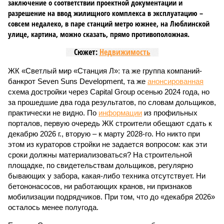
заключение о соответствии проектной документации и
разрешение на ввод жилищного комплекса в эксплуатацию –
совсем недалеко, в паре станций метро южнее, на Люблинской
улице, картина, можно сказать, прямо противоположная.
Сюжет:
Недвижимость
ЖК «Светлый мир «Станция Л»: та же группа компаний-
банкрот Seven Suns Development, та же
анонсированная
схема достройки через Capital Group осенью 2024 года, но
за прошедшие два года результатов, по словам дольщиков,
практически не видно. По
информации
из профильных
порталов, первую очередь ЖК строители обещают сдать к
декабрю 2026 г., вторую – к марту 2028-го. Но никто при
этом из кураторов стройки не задается вопросом: как эти
сроки должны материализоваться? На строительной
площадке, по свидетельствам дольщиков, регулярно
бывающих у забора, какая-либо техника отсутствует. Ни
бетононасосов, ни работающих кранов, ни признаков
мобилизации подрядчиков. При том, что до «декабря 2026»
осталось менее полугода.