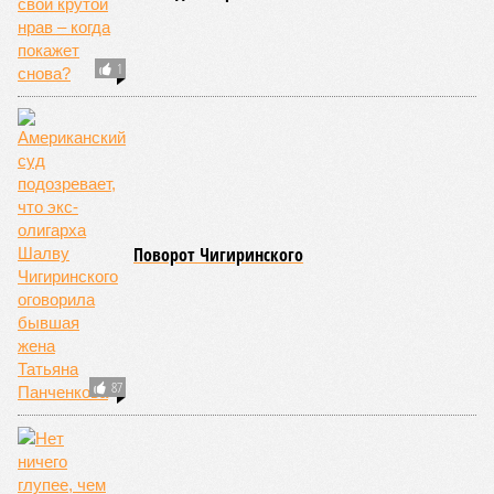
1
Поворот Чигиринского
87