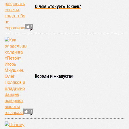
О чём «токует» Токаев?
2
Kороли и «капуста»
14