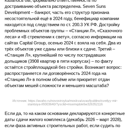
Казалось бы, формально ответственность по
достраиванию объекта распределена. Seven Suns
Development – банкрот, часть его структур признана
несостоятельной ещё в 2024 году, бенефициар компании
находится под следствием по ст. 200.3 УК РФ. Достройку
проблемных объектов группы – «Станции Л», «Сказочного
леса» и «В стремлении к свету», согласно информации на
сайтах Capital Group, осенью 2024 г. взяла на себя. Два из
трёх объектов уже сданы или близки к сдаче. Третий –
«Станция Л», крупнейший по числу пострадавших
дольщиков (3908 квартир в пяти корпусах) – по факту
остаётся стройплощадкой без стройки. Возникает вопрос:
распространяется ли договорённость 2024 года на
«Станцию Л» в полном объёме или приоритет отдан
объектам мешей сложности и меньшего масштаба?
Источник: https://avaho.ru/novostroyka/moskva/uvao/lyublino/svetlyy-mir-
stantsiya-l/9303640/?ysclid=msemqdok6w326352116
Если да, то на каком основании декларируются конкретные
даты сдачи жилого комплекса (декабрь 2026 – март 2028),
если фаза активных строительных работ, если судить по