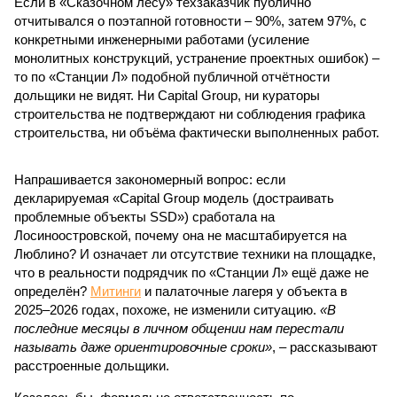
Если в «Сказочном лесу» техзаказчик публично
отчитывался о поэтапной готовности – 90%, затем 97%, с
конкретными инженерными работами (усиление
монолитных конструкций, устранение проектных ошибок) –
то по «Станции Л» подобной публичной отчётности
дольщики не видят. Ни Capital Group, ни кураторы
строительства не подтверждают ни соблюдения графика
строительства, ни объёма фактически выполненных работ.
Напрашивается закономерный вопрос: если
декларируемая «Capital Group модель (достраивать
проблемные объекты SSD») сработала на
Лосиноостровской, почему она не масштабируется на
Люблино? И означает ли отсутствие техники на площадке,
что в реальности подрядчик по «Станции Л» ещё даже не
определён?
Митинги
и палаточные лагеря у объекта в
2025–2026 годах, похоже, не изменили ситуацию.
«В
последние месяцы в личном общении нам перестали
называть даже ориентировочные сроки»
, – рассказывают
расстроенные дольщики.