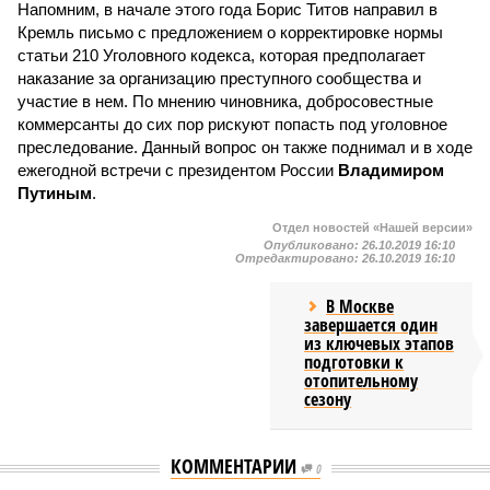
Напомним, в начале этого года Борис Титов направил в
Кремль письмо с предложением о корректировке нормы
статьи 210 Уголовного кодекса, которая предполагает
наказание за организацию преступного сообщества и
участие в нем. По мнению чиновника, добросовестные
коммерсанты до сих пор рискуют попасть под уголовное
преследование. Данный вопрос он также поднимал и в ходе
ежегодной встречи с президентом России
Владимиром
Путиным
.
Отдел новостей «Нашей версии»
Опубликовано:
26.10.2019 16:10
Отредактировано:
26.10.2019 16:10
В Москве
завершается один
из ключевых этапов
подготовки к
отопительному
сезону
КОММЕНТАРИИ
0