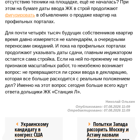
отсутствию техники на площадке, ещё не началась? При
этом на бумаге даты ввода ЖК в строй продолжают
фигурировать
в объявлениях о продаже квартир на
профильных порталах.
Для почти четырёх тысяч будущих собственников квартир
время давно измеряется не календарём, а очередными
переносами ожиданий. И пока на профильных порталах
продолжают указывать даты сдачи, главным индикатором
остается сама стройка. Если на ней по-прежнему не видно
признаков масштабных работ, то неизбежно возникает
вопрос: не превращаются ли сроки ввода в декларацию,
которая все больше расходится с реальным положением
дел? Именно на этот вопрос сегодня больше всего ждут
ответа дольщики ЖК «Станция Л».
Николай Ольхин
Опубликовано:
07.08.2026 11:09
Отредактировано:
07.08.2026 11:09
Украинскому
Попытки Запада
кандидату в
рассорить Москву и
конгресс США
Астану назвали