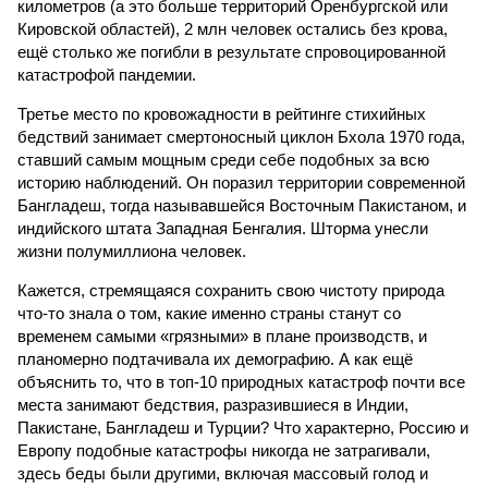
километров (а это больше территорий Оренбургской или
Кировской областей), 2 млн человек остались без крова,
ещё столько же погибли в результате спровоцированной
катастрофой пандемии.
Третье место по кровожадности в рейтинге стихийных
бедствий занимает смертоносный циклон Бхола 1970 года,
ставший самым мощным среди себе подобных за всю
историю наблюдений. Он поразил территории современной
Бангладеш, тогда называвшейся Восточным Пакистаном, и
индийского штата Западная Бенгалия. Шторма унесли
жизни полумиллиона человек.
Кажется, стремящаяся сохранить свою чистоту природа
что-то знала о том, какие именно страны станут со
временем самыми «грязными» в плане производств, и
планомерно подтачивала их демографию. А как ещё
объяснить то, что в топ-10 природных катастроф почти все
места занимают бедствия, разразившиеся в Индии,
Пакистане, Бангладеш и Турции? Что характерно, Россию и
Европу подобные катастрофы никогда не затрагивали,
здесь беды были другими, включая массовый голод и