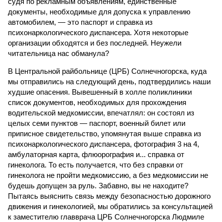
судя по рекламным объявлениям, единственные
документы, необходимые для допуска к управлению
автомобилем, — это паспорт и справка из
психонаркологического диспансера. Хотя некоторые
организации обходятся и без последней. Неужели
читательница нас обманула?
В Центральной райбольнице (ЦРБ) Солнечногорска, куда
мы отправились на следующий день, подтвердились наши
худшие опасения. Вывешенный в холле поликлиники
список документов, необходимых для прохождения
водительской медкомиссии, впечатлял: он состоял из
целых семи пунктов — паспорт, военный билет или
приписное свидетельство, упомянутая выше справка из
психонаркологического диспансера, фотография 3 на 4,
амбулаторная карта, флюорография и... справка от
гинеколога. То есть получается, что без справки от
гинеколога не пройти медкомиссию, а без медкомиссии не
будешь допущен за руль. Забавно, вы не находите?
Пытаясь выяснить связь между безопасностью дорожного
движения и гинекологией, мы обратились за консультацией
к заместителю главврача ЦРБ Солнечногорска Людмиле