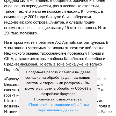
средней силы – явление, в общем-то, обычное и вполне
сносное, но периодически, раз в несколько столетий,
трясёт так, что мало не покажется никому. К примеру, в
самом конце 2004 года бахнуло близ побережья
индонезийского острова Суматра, а следом пошли
огромные, превышающие высоту 15 метров, волны. Итог –
250 тыс. погибших.
На втором месте в рейтинге A-Z Animals как раз цунами. В
этом плане к уязвимым регионам относятся: побережье
Индийского океана, тихо­океанские побережья Японии и
США, а также некоторые районы Карибского бассейна и
Средиземноморья. То есть в зоне риска уже не только
Поднебесная с Индией – не так ли?
Продолжая работу с сайтом вы даете
согласие на обработку данных нашим
«Бронзу» получают извержения супервулканов – «Наша
сайтом и сторонними ресурсами. Вы
Версия» уже
писала
о том, что может случиться, если
можете запретить обработку Cookies в
окончательно проснётся знаменитый Йеллоустоун. Это
настройках браузера.
грозит не только уничтожением части Соединённых
Пожалуйста, ознакомьтесь с
Штатов, но и общепланетарной катастрофой вплоть до
«Политикой в отношении обработки
возникновения «вулканической зимы». Флегрейские поля в
персональных данных»
Италии, кстати, тоже не стоит сбрасывать со счетов. Равно
.