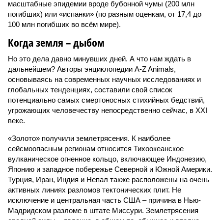
масштабные эпидемии вроде бубонной чумы (200 млн
погибших) или «испанки» (по разным оценкам, от 17,4 до
100 млн погибших во всём мире).
Когда земля – дыбом
Но это дела давно минувших дней. А что нам ждать в
дальнейшем? Авторы энциклопедии A-Z Animals,
основываясь на современных научных исследованиях и
глобальных тенденциях, составили свой список
потенциально самых смертоносных стихийных бедствий,
угрожающих человечеству непосредственно сейчас, в XXI
веке.
«Золото» получили землетрясения. К наиболее
сейсмоопасным регионам относится Тихоокеанское
вулканическое огненное кольцо, включающее Индонезию,
Японию и западное побережье Северной и Южной Америки.
Турция, Иран, Индия и Непал также расположены на очень
активных линиях разломов тектонических плит. Не
исключение и центральная часть США – причина в Нью-
Мадридском разломе в штате Миссури. Землетрясения