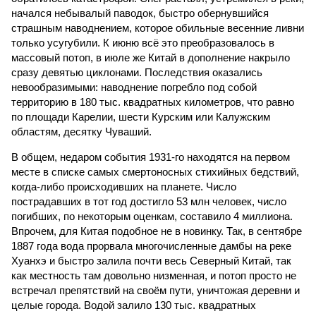
начался небывалый паводок, быстро обернувшийся
страшным наводнением, которое обильные весенние ливни
только усугубили. К июню всё это преобразовалось в
массовый потоп, в июле же Китай в дополнение накрыло
сразу девятью циклонами. Последствия оказались
невообразимыми: наводнение погребло под собой
территорию в 180 тыс. квадратных километров, что равно
по площади Карелии, шести Курским или Калужским
областям, десятку Чуваший.
В общем, недаром события 1931-го находятся на первом
месте в списке самых смертоносных стихийных бедствий,
когда-либо происходивших на планете. Число
пострадавших в тот год достигло 53 млн человек, число
погибших, по некоторым оценкам, составило 4 миллиона.
Впрочем, для Китая подобное не в новинку. Так, в сентябре
1887 года вода прорвала многочисленные дамбы на реке
Хуанхэ и быстро залила почти весь Северный Китай, так
как местность там довольно низменная, и потоп просто не
встречал препятствий на своём пути, уничтожая деревни и
целые города. Водой залило 130 тыс. квадратных