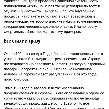
единственной, где в пределах Солнечной системы есть
полноценная жизнь, но Земля также регулярно пытается
эту жизнь уничтожить. Так уж вышло, что внутренние
процессы на планете включают в себя всевозможные
геологические, метеорологические и физические явления,
которые для человека довольно опасны. Или попросту
смертельны. И вот несколько тому примеров.
Все стихии сразу
Около 100 лет назад в Поднебесной приключилось то, что
у нас назвали бы тридцатью тремя несчастьями. Страну
последовательно поразили: многолетняя засуха, страшный
паводок, невероятные ливни. Несколько миллионов
человек не пережили этот разгул стихий. Вот что тогда
приключилось.
Зима 1931 года выдалась в Китае чрезвычайно
продолжительной и суровой. Снега образовалось огромное
количество – казалось бы, хороший знак после периода
великой суши, продолжавшегося с 1928-го. Но всё
обратилось катастрофой. Снег растаял, устремился в реки,