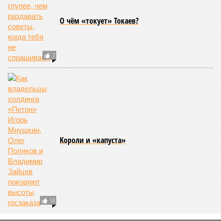
О чём «токует» Токаев?
2
Kороли и «капуста»
14