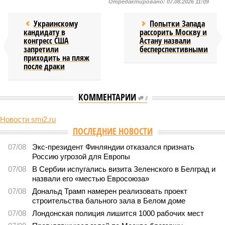
Отредактировано:
07.08.2026 11:09
Украинскому
Попытки Запада
кандидату в
рассорить Москву и
конгресс США
Астану назвали
запретили
бесперспективными
приходить на пляж
после драки
КОММЕНТАРИИ
0
Новости smi2.ru
ПОСЛЕДНИЕ НОВОСТИ
07/08
Экс-президент Финляндии отказался признать
Россию угрозой для Европы
07/08
В Сербии испугались визита Зеленского в Белград и
назвали его «местью Евросоюза»
07/08
Дональд Трамп намерен реализовать проект
строительства бального зала в Белом доме
07/08
Лондонская полиция лишится 1000 рабочих мест