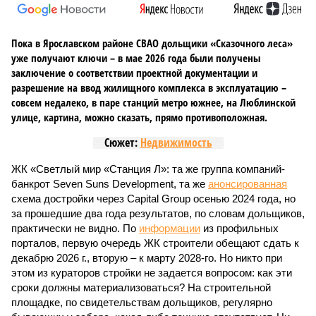
Пока в Ярославском районе СВАО дольщики «Сказочного леса»
уже получают ключи – в мае 2026 года были получены
заключение о соответствии проектной документации и
разрешение на ввод жилищного комплекса в эксплуатацию –
совсем недалеко, в паре станций метро южнее, на Люблинской
улице, картина, можно сказать, прямо противоположная.
Сюжет:
Недвижимость
ЖК «Светлый мир «Станция Л»: та же группа компаний-
банкрот Seven Suns Development, та же
анонсированная
схема достройки через Capital Group осенью 2024 года, но
за прошедшие два года результатов, по словам дольщиков,
практически не видно. По
информации
из профильных
порталов, первую очередь ЖК строители обещают сдать к
декабрю 2026 г., вторую – к марту 2028-го. Но никто при
этом из кураторов стройки не задается вопросом: как эти
сроки должны материализоваться? На строительной
площадке, по свидетельствам дольщиков, регулярно