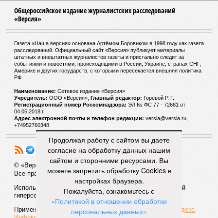
Общероссийское издание журналистских расследований
«Версия»
Газета «Наша версия» основана Артёмом Боровиком в 1998 году как газета
расследований. Официальный сайт «Версия» публикует материалы
штатных и внештатных журналистов газеты и пристально следит за
событиями и новостями, происходящими в России, Украине, странах СНГ,
Америке и других государств, с которыми пересекается внешняя политика
РФ.
Наименование:
Cетевое издание «Версия»
Учредитель:
ООО «Версия»,
Главный редактор:
Горевой Р. Г.
Регистрационный номер Роскомнадзора:
ЭЛ № ФС 77 - 72681 от
04.05.2018 г.
Адрес электронной почты и телефон редакции:
versia@versia.ru,
+74952760348
Продолжая работу с сайтом вы даете
согласие на обработку данных нашим
сайтом и сторонними ресурсами. Вы
© «Версия»
18+
можете запретить обработку Cookies в
Все права защищены
настройках браузера.
Использование материалов «Версии» без индексируемой
Пожалуйста, ознакомьтесь с
гиперссылки запрещено
«Политикой в отношении обработки
Применяются рекомендательные технологии:
СМИ2, Яндекс,
персональных данных»
Инфокс