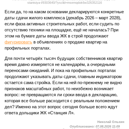
stantsiya-l/9303640/?ysclid=msemqdok6w326352116
Если да, то на каком основании декларируются конкретные
даты сдачи жилого комплекса (декабрь 2026 – март 2028),
если фаза активных строительных работ, если судить по
отсутствию техники на площадке, ещё не началась? При
этом на бумаге даты ввода ЖК в строй продолжают
фигурировать
в объявлениях о продаже квартир на
профильных порталах.
Для почти четырёх тысяч будущих собственников квартир
время давно измеряется не календарём, а очередными
переносами ожиданий. И пока на профильных порталах
продолжают указывать даты сдачи, главным индикатором
остается сама стройка. Если на ней по-прежнему не видно
признаков масштабных работ, то неизбежно возникает
вопрос: не превращаются ли сроки ввода в декларацию,
которая все больше расходится с реальным положением
дел? Именно на этот вопрос сегодня больше всего ждут
ответа дольщики ЖК «Станция Л».
Николай Ольхин
Опубликовано:
07.08.2026 11:09