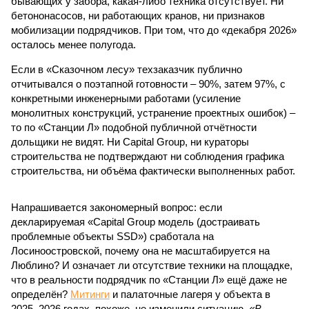
бывающих у забора, какая-либо техника отсутствует. Ни
бетононасосов, ни работающих кранов, ни признаков
мобилизации подрядчиков. При том, что до «декабря 2026»
осталось менее полугода.
Если в «Сказочном лесу» техзаказчик публично
отчитывался о поэтапной готовности – 90%, затем 97%, с
конкретными инженерными работами (усиление
монолитных конструкций, устранение проектных ошибок) –
то по «Станции Л» подобной публичной отчётности
дольщики не видят. Ни Capital Group, ни кураторы
строительства не подтверждают ни соблюдения графика
строительства, ни объёма фактически выполненных работ.
Напрашивается закономерный вопрос: если
декларируемая «Capital Group модель (достраивать
проблемные объекты SSD») сработала на
Лосиноостровской, почему она не масштабируется на
Люблино? И означает ли отсутствие техники на площадке,
что в реальности подрядчик по «Станции Л» ещё даже не
определён?
Митинги
и палаточные лагеря у объекта в
2025–2026 годах, похоже, не изменили ситуацию.
«В