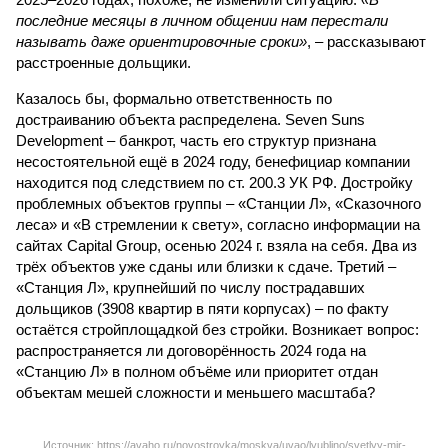
последние месяцы в личном общении нам перестали
называть даже ориентировочные сроки»
, – рассказывают
расстроенные дольщики.
Казалось бы, формально ответственность по
достраиванию объекта распределена. Seven Suns
Development – банкрот, часть его структур признана
несостоятельной ещё в 2024 году, бенефициар компании
находится под следствием по ст. 200.3 УК РФ. Достройку
проблемных объектов группы – «Станции Л», «Сказочного
леса» и «В стремлении к свету», согласно информации на
сайтах Capital Group, осенью 2024 г. взяла на себя. Два из
трёх объектов уже сданы или близки к сдаче. Третий –
«Станция Л», крупнейший по числу пострадавших
дольщиков (3908 квартир в пяти корпусах) – по факту
остаётся стройплощадкой без стройки. Возникает вопрос:
распространяется ли договорённость 2024 года на
«Станцию Л» в полном объёме или приоритет отдан
объектам мешей сложности и меньшего масштаба?
Источник: https://avaho.ru/novostroyka/moskva/uvao/lyublino/svetlyy-mir-