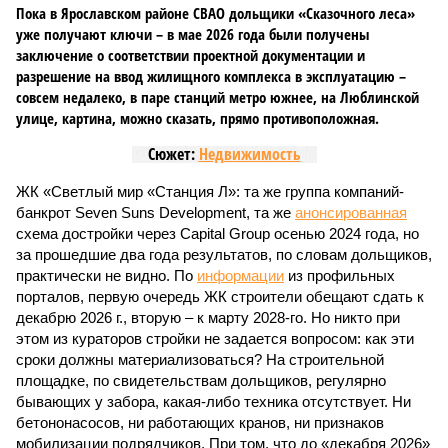
Пока в Ярославском районе СВАО дольщики «Сказочного леса»
уже получают ключи – в мае 2026 года были получены
заключение о соответствии проектной документации и
разрешение на ввод жилищного комплекса в эксплуатацию –
совсем недалеко, в паре станций метро южнее, на Люблинской
улице, картина, можно сказать, прямо противоположная.
Сюжет:
Недвижимость
ЖК «Светлый мир «Станция Л»: та же группа компаний-
банкрот Seven Suns Development, та же
анонсированная
схема достройки через Capital Group осенью 2024 года, но
за прошедшие два года результатов, по словам дольщиков,
практически не видно. По
информации
из профильных
порталов, первую очередь ЖК строители обещают сдать к
декабрю 2026 г., вторую – к марту 2028-го. Но никто при
этом из кураторов стройки не задается вопросом: как эти
сроки должны материализоваться? На строительной
площадке, по свидетельствам дольщиков, регулярно
бывающих у забора, какая-либо техника отсутствует. Ни
бетононасосов, ни работающих кранов, ни признаков
мобилизации подрядчиков. При том, что до «декабря 2026»