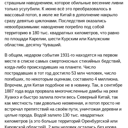
страшным наводнением, которое обильные весенние ливни
только усугубили. К июню всё это преобразовалось в
массовый потоп, в июле же Китай в дополнение накрыло
сразу девятью циклонами. Последствия оказались
невообразимыми: наводнение погребло под собой
территорию в 180 тыс. квадратных километров, что равно
по площади Карелии, шести Курским или Калужским
областям, десятку Чуваший.
В общем, недаром события 1931-го находятся на первом
месте в списке самых смертоносных стихийных бедствий,
когда-либо происходивших на планете. Число
пострадавших в тот год достигло 53 млн человек, число
погибших, по некоторым оценкам, составило 4 миллиона.
Впрочем, для Китая подобное не в новинку. Так, в сентябре
1887 года вода прорвала многочисленные дамбы на реке
Хуанхэ и быстро залила почти весь Северный Китай, так
как местность там довольно низменная, и потоп просто не
встречал препятствий на своём пути, уничтожая деревни и
целые города. Водой залило 130 тыс. квадратных
километров (а это больше территорий Оренбургской или
Кировской областей), 2 млн человек остались без крова,