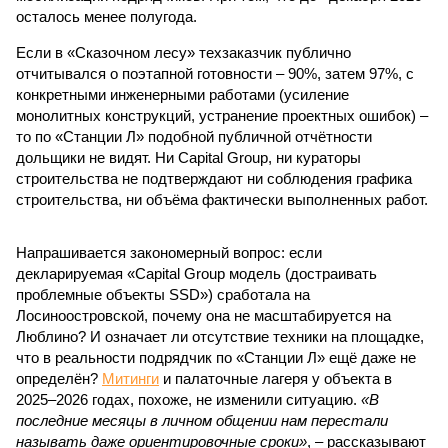
осталось менее полугода.
Если в «Сказочном лесу» техзаказчик публично
отчитывался о поэтапной готовности – 90%, затем 97%, с
конкретными инженерными работами (усиление
монолитных конструкций, устранение проектных ошибок) –
то по «Станции Л» подобной публичной отчётности
дольщики не видят. Ни Capital Group, ни кураторы
строительства не подтверждают ни соблюдения графика
строительства, ни объёма фактически выполненных работ.
Напрашивается закономерный вопрос: если
декларируемая «Capital Group модель (достраивать
проблемные объекты SSD») сработала на
Лосиноостровской, почему она не масштабируется на
Люблино? И означает ли отсутствие техники на площадке,
что в реальности подрядчик по «Станции Л» ещё даже не
определён?
Митинги
и палаточные лагеря у объекта в
2025–2026 годах, похоже, не изменили ситуацию.
«В
последние месяцы в личном общении нам перестали
называть даже ориентировочные сроки»
, – рассказывают