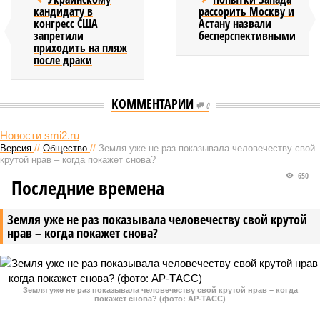
кандидату в
рассорить Москву и
конгресс США
Астану назвали
запретили
бесперспективными
приходить на пляж
после драки
КОММЕНТАРИИ
0
Новости smi2.ru
Версия
//
Общество
//
Земля уже не раз показывала человечеству свой
крутой нрав – когда покажет снова?
650
Последние времена
Земля уже не раз показывала человечеству свой крутой
нрав – когда покажет снова?
Земля уже не раз показывала человечеству свой крутой нрав – когда
покажет снова? (фото: АР-ТАСС)