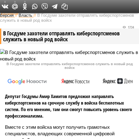
0
0
0
Федеральный выпуск
Версия
//
Власть
//
В Госдуме захотели отправлять киберспортсменов
служить в новый род войск
1734
В Госдуме захотели отправлять киберспортсменов
служить в новый род войск
В Госдуме захотели отправлять киберспортсменов служить в новый род
войск
Депутат Госдумы Амир Хамитов предложил направлять
киберспортсменов на срочную службу в войска беспилотных
систем. По его мнению, там они смогут повысить уровень своего
профессионализма.
Вместе с этим войска могут получить грамотных
специалистов, владеющих современной цифровой