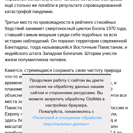
ещё столько же погибли в результате спровоцированной
катастрофой пандемии.
Третье место по кровожадности в рейтинге стихийных
бедствий занимает смертоносный циклон Бхола 1970 года,
ставший самым мощным среди себе подобных за всю
историю наблюдений. Он поразил территории современной
Бангладеш, тогда называвшейся Восточным Пакистаном, и
индийского штата Западная Бенгалия. Шторма унесли
жизни полумиллиона человек.
Кажется, стремящаяся сохранить свою чистоту природа
что-то знала о том, какие именно страны станут со
Продолжая работу с сайтом вы даете
временем самыми «грязными» в плане производств, и
согласие на обработку данных нашим
планомерно подтачивала их демографию. А как ещё
сайтом и сторонними ресурсами. Вы
объяснить то, что в топ-10 природных катастроф почти все
можете запретить обработку Cookies в
места занимают бедствия, разразившиеся в Индии,
настройках браузера.
Пакистане, Бангладеш и Турции? Что характерно, Россию и
Пожалуйста, ознакомьтесь с
Европу подобные катастрофы никогда не затрагивали,
«Политикой в отношении обработки
здесь беды были другими, включая массовый голод и
персональных данных»
масштабные эпидемии вроде бубонной чумы (200 млн
.
погибших) или «испанки» (по разным оценкам, от 17,4 до