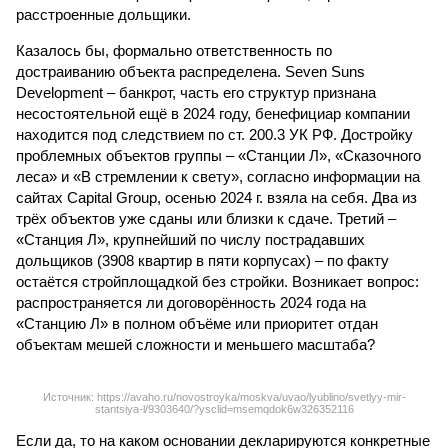
расстроенные дольщики.
Казалось бы, формально ответственность по
достраиванию объекта распределена. Seven Suns
Development – банкрот, часть его структур признана
несостоятельной ещё в 2024 году, бенефициар компании
находится под следствием по ст. 200.3 УК РФ. Достройку
проблемных объектов группы – «Станции Л», «Сказочного
леса» и «В стремлении к свету», согласно информации на
сайтах Capital Group, осенью 2024 г. взяла на себя. Два из
трёх объектов уже сданы или близки к сдаче. Третий –
«Станция Л», крупнейший по числу пострадавших
дольщиков (3908 квартир в пяти корпусах) – по факту
остаётся стройплощадкой без стройки. Возникает вопрос:
распространяется ли договорённость 2024 года на
«Станцию Л» в полном объёме или приоритет отдан
объектам мешей сложности и меньшего масштаба?
Источник: https://avaho.ru/novostroyka/moskva/uvao/lyublino/svetlyy-mir-
stantsiya-l/9303640/?ysclid=msemqdok6w326352116
Если да, то на каком основании декларируются конкретные