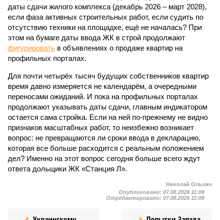
даты сдачи жилого комплекса (декабрь 2026 – март 2028),
если фаза активных строительных работ, если судить по
отсутствию техники на площадке, ещё не началась? При
этом на бумаге даты ввода ЖК в строй продолжают
фигурировать
в объявлениях о продаже квартир на
профильных порталах.
Для почти четырёх тысяч будущих собственников квартир
время давно измеряется не календарём, а очередными
переносами ожиданий. И пока на профильных порталах
продолжают указывать даты сдачи, главным индикатором
остается сама стройка. Если на ней по-прежнему не видно
признаков масштабных работ, то неизбежно возникает
вопрос: не превращаются ли сроки ввода в декларацию,
которая все больше расходится с реальным положением
дел? Именно на этот вопрос сегодня больше всего ждут
ответа дольщики ЖК «Станция Л».
Николай Ольхин
Опубликовано:
07.08.2026 11:09
Отредактировано:
07.08.2026 11:09
Украинскому
Попытки Запада