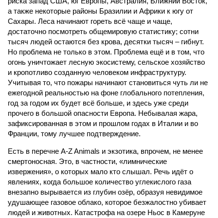
риска запад США, юг Европы, Австралия, Ближний Восток,
а также некоторые районы Бразилии и Африки к югу от
Сахары. Леса начинают гореть всё чаще и чаще,
достаточно посмотреть общемировую статистику; сотни
тысяч людей остаются без крова, десятки тысяч – гибнут.
Но проблема не только в этом. Проблема ещё и в том, что
огонь уничтожает лесную экосистему, сельское хозяйство
и кропотливо созданную человеком инфраструктуру.
Учитывая то, что пожары начинают становиться чуть ли не
ежегодной реальностью на фоне глобального потепления,
год за годом их будет всё больше, и здесь уже среди
прочего в большой опасности Европа. Небывалая жара,
зафиксированная в этом и прошлом годах в Италии и во
Франции, тому лучшее подтверждение.
Есть в перечне A-Z Animals и экзотика, впрочем, не менее
смертоносная. Это, в частности, «лимнические
извержения», о которых мало кто слышал. Речь идёт о
явлениях, когда большое количество углекислого газа
внезапно вырывается из глубин озёр, образуя невидимое
удушающее газовое облако, которое безжалостно убивает
людей и животных. Катастрофа на озере Ньос в Камеруне