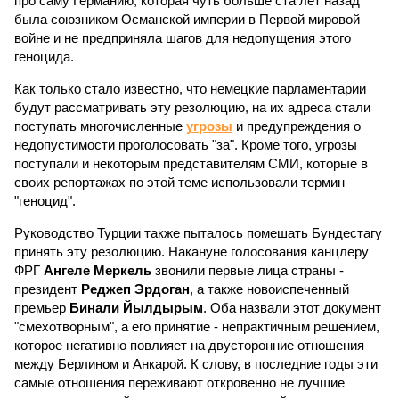
про саму Германию, которая чуть больше ста лет назад
была союзником Османской империи в Первой мировой
войне и не предприняла шагов для недопущения этого
геноцида.
Как только стало известно, что немецкие парламентарии
будут рассматривать эту резолюцию, на их адреса стали
поступать многочисленные
угрозы
и предупреждения о
недопустимости проголосовать "за". Кроме того, угрозы
поступали и некоторым представителям СМИ, которые в
своих репортажах по этой теме использовали термин
"геноцид".
Руководство Турции также пыталось помешать Бундестагу
принять эту резолюцию. Накануне голосования канцлеру
ФРГ
Ангеле Меркель
звонили первые лица страны -
президент
Реджеп Эрдоган
, а также новоиспеченный
премьер
Бинали Йылдырым
. Оба назвали этот документ
"смехотворным", а его принятие - непрактичным решением,
которое негативно повлияет на двусторонние отношения
между Берлином и Анкарой. К слову, в последние годы эти
самые отношения переживают откровенно не лучшие