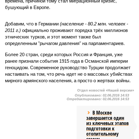
времена, причиной тому стал миграционный кризис,
бушующий в Европе.
Добавим, что в Германии
(население - 80.2 млн. человек -
2011 г.)
официально проживают порядка трёх миллионов
этнических турков, и этот момент также был
определенным "рычагом давления" на парламентариев.
Более 20 стран, среди которых Россия и Франция, уже
ранее признали события 1915 года в Османской империи
геноцидом. Современное руководство Турции продолжает
настаивать на том, что речь идет не о массовых убийствах
мирного армянского населения, а просто о жертвах войны.
Отдел новостей «Нашей версии»
Опубликовано:
02.06.2016 14:53
Отредактировано:
02.06.2016 14:53
В Москве
завершается один
из ключевых этапов
подготовки к
отопительному