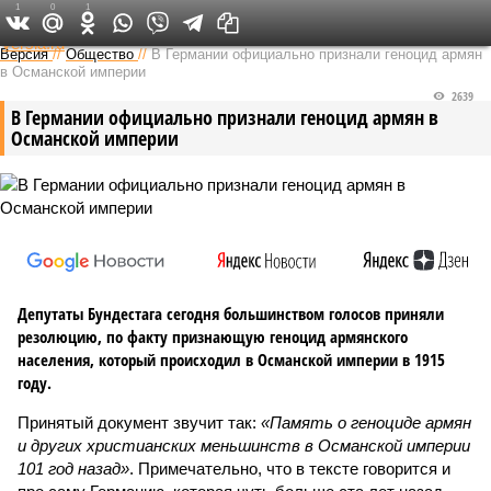
1
0
1
Федеральный выпуск
Версия
//
Общество
//
В Германии официально признали геноцид армян
в Османской империи
2639
В Германии официально признали геноцид армян в
Османской империи
Депутаты Бундестага сегодня большинством голосов приняли
резолюцию, по факту признающую геноцид армянского
населения, который происходил в Османской империи в 1915
году.
Принятый документ звучит так:
«Память о геноциде армян
и других христианских меньшинств в Османской империи
101 год назад»
. Примечательно, что в тексте говорится и