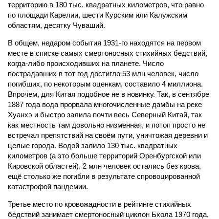
территорию в 180 тыс. квадратных километров, что равно
по площади Карелии, шести Курским или Калужским
областям, десятку Чуваший.
В общем, недаром события 1931-го находятся на первом
месте в списке самых смертоносных стихийных бедствий,
когда-либо происходивших на планете. Число
пострадавших в тот год достигло 53 млн человек, число
погибших, по некоторым оценкам, составило 4 миллиона.
Впрочем, для Китая подобное не в новинку. Так, в сентябре
1887 года вода прорвала многочисленные дамбы на реке
Хуанхэ и быстро залила почти весь Северный Китай, так
как местность там довольно низменная, и потоп просто не
встречал препятствий на своём пути, уничтожая деревни и
целые города. Водой залило 130 тыс. квадратных
километров (а это больше территорий Оренбургской или
Кировской областей), 2 млн человек остались без крова,
ещё столько же погибли в результате спровоцированной
катастрофой пандемии.
Третье место по кровожадности в рейтинге стихийных
бедствий занимает смертоносный циклон Бхола 1970 года,