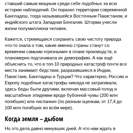
ставший самым мощным среди себе подобных за всю
историю наблюдений. Он поразил территории современной
Бангладеш, тогда называвшейся Восточным Пакистаном, и
индийского штата Западная Бенгалия. Шторма унесли
жизни полумиллиона человек.
Кажется, стремящаяся сохранить свою чистоту природа
что-то знала о том, какие именно страны станут со
временем самыми «грязными» в плане производств, и
планомерно подтачивала их демографию. А как ещё
объяснить то, что в топ-10 природных катастроф почти все
места занимают бедствия, разразившиеся в Индии,
Пакистане, Бангладеш и Турции? Что характерно, Россию и
Европу подобные катастрофы никогда не затрагивали,
здесь беды были другими, включая массовый голод и
масштабные эпидемии вроде бубонной чумы (200 млн
погибших) или «испанки» (по разным оценкам, от 17,4 до
100 млн погибших во всём мире).
Когда земля – дыбом
Но это дела давно минувших дней. А что нам ждать в