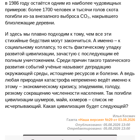
в 1986 году остаётся одним из наиболее чудовищных
примеров: более 1700 человек и тысячи голов скота
погибли из-за внезапного выброса CO₂, накрывшего
близлежащие деревни.
И здесь мы плавно подходим к тому, чем все эти
стихийные бедствия могут закончиться. А именно – к
социальному коллапсу, то есть фактическому упадку
развитой цивилизации, зачастую с последующим её
полным уничтожением. Среди причин такого трагического
развития событий учёные называют деградацию
окружающей среды, истощение ресурсов и болезни. А ведь
любая природная катастрофа непременно ведёт именно к
этому – экономическому кризису, эпидемиям, голоду,
резкому сокращению численности населения. Так погибли
цивилизации шумеров, майя, кхмеров – список не
исчерпывающий. Какая цивилизация будет следующей?
Илья Космач
Газета
«Наша версия» №29 от 03.08.2026
Опубликовано:
05.08.2026 13:00
Отредактировано:
05.08.2026 13:00