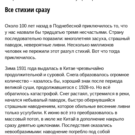
Все стихии сразу
Около 100 лет назад в Поднебесной приключилось то, что
у нас назвали бы тридцатью тремя несчастьями. Страну
последовательно поразили: многолетняя засуха, страшный
паводок, невероятные ливни. Несколько миллионов
человек не пережили этот разгул стихий. Вот что тогда
приключилось.
Зима 1931 года выдалась в Китае чрезвычайно
продолжительной и суровой. Снега образовалось огромное
количество – казалось бы, хороший знак после периода
великой суши, продолжавшегося с 1928-го. Но всё
обратилось катастрофой. Снег растаял, устремился в реки,
начался небывалый паводок, быстро обернувшийся
страшным наводнением, которое обильные весенние ливни
только усугубили. К июню всё это преобразовалось в
массовый потоп, в июле же Китай в дополнение накрыло
сразу девятью циклонами. Последствия оказались
невообразимыми: наводнение погребло под собой