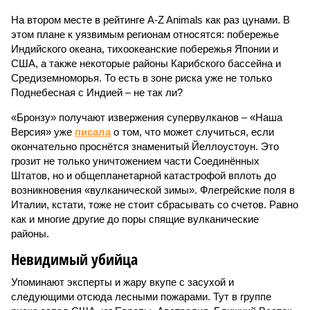
На втором месте в рейтинге A-Z Animals как раз цунами. В
этом плане к уязвимым регионам относятся: побережье
Индийского океана, тихо­океанские побережья Японии и
США, а также некоторые районы Карибского бассейна и
Средиземноморья. То есть в зоне риска уже не только
Поднебесная с Индией – не так ли?
«Бронзу» получают извержения супервулканов – «Наша
Версия» уже
писала
о том, что может случиться, если
окончательно проснётся знаменитый Йеллоустоун. Это
грозит не только уничтожением части Соединённых
Штатов, но и общепланетарной катастрофой вплоть до
возникновения «вулканической зимы». Флегрейские поля в
Италии, кстати, тоже не стоит сбрасывать со счетов. Равно
как и многие другие до поры спящие вулканические
районы.
Невидимый убийца
Упоминают эксперты и жару вкупе с засухой и
следующими отсюда лесными пожарами. Тут в группе