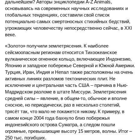
дальнейшем? Авторы энциклопедии A-Z Animals,
основываясь на современных научных исследованиях и
глобальных тенденциях, составили свой список
потенциально самых смертоносных стихийных бедствий,
угрожающих человечеству непосредственно сейчас, в XXI
веке.
«Золото» получили землетрясения. К наиболее
сейсмоопасным регионам относится Тихоокеанское
вулканическое огненное кольцо, включающее Индонезию,
Японию и западное побережье Северной и Южной Америки.
Турция, Иран, Индия и Непал также расположены на очень
активных линиях разломов тектонических плит. Не
исключение и центральная часть США – причина в Нью-
Мадридском разломе в штате Миссури. Землетрясения
средней силы – явление, в общем-то, обычное и вполне
сносное, но периодически, раз в несколько столетий,
трясёт так, что мало не покажется никому. К примеру, в
самом конце 2004 года бахнуло близ побережья
индонезийского острова Суматра, а следом пошли
огромные, превышающие высоту 15 метров, волны. Итог –
250 тыс. погибших.