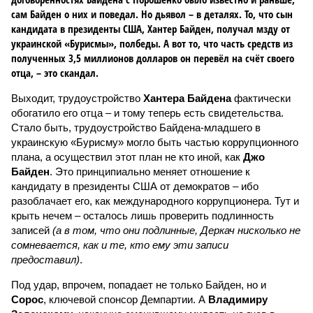
сам Байден о них и поведал. Но дьявол – в деталях. То, что сын
кандидата в президенты США, Хантер Байден, получал мзду от
украинской «Бурисмы», полбеды. А вот то, что часть средств из
полученных 3,5 миллионов долларов он перевёл на счёт своего
отца, – это скандал.
Выходит, трудоустройство
Хантера Байдена
фактически
обогатило его отца – и тому теперь есть свидетельства.
Стало быть, трудоустройство Байдена-младшего в
украинскую «Бурисму» могло быть частью коррупционного
плана, а осуществил этот план не кто иной, как
Джо
Байден
. Это принципиально меняет отношение к
кандидату в президенты США от демократов – ибо
разоблачает его, как международного коррупционера. Тут и
крыть нечем – осталось лишь проверить подлинность
записей
(а в том, что они подлинные, Деркач нисколько не
сомневается, как и те, кто ему эти записи
предоставил)
.
Под удар, впрочем, попадает не только Байден, но и
Сорос
, ключевой спонсор Демпартии. А
Владимиру