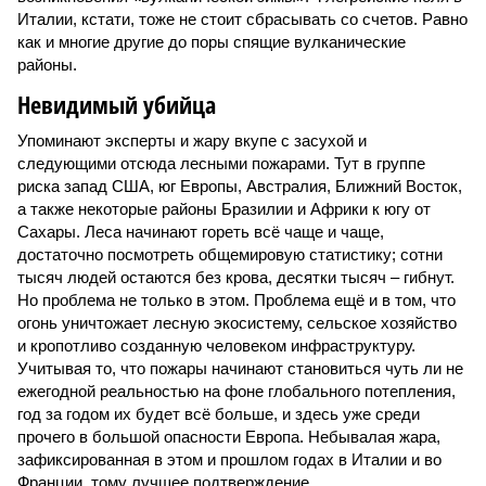
Италии, кстати, тоже не стоит сбрасывать со счетов. Равно
как и многие другие до поры спящие вулканические
районы.
Невидимый убийца
Упоминают эксперты и жару вкупе с засухой и
следующими отсюда лесными пожарами. Тут в группе
риска запад США, юг Европы, Австралия, Ближний Восток,
а также некоторые районы Бразилии и Африки к югу от
Сахары. Леса начинают гореть всё чаще и чаще,
достаточно посмотреть общемировую статистику; сотни
тысяч людей остаются без крова, десятки тысяч – гибнут.
Но проблема не только в этом. Проблема ещё и в том, что
огонь уничтожает лесную экосистему, сельское хозяйство
и кропотливо созданную человеком инфраструктуру.
Учитывая то, что пожары начинают становиться чуть ли не
ежегодной реальностью на фоне глобального потепления,
год за годом их будет всё больше, и здесь уже среди
прочего в большой опасности Европа. Небывалая жара,
зафиксированная в этом и прошлом годах в Италии и во
Франции, тому лучшее подтверждение.