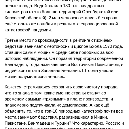
целые города. Водой залило 130 тыс. квадратных
километров (а это больше территорий Оренбургской или
Кировской областей), 2 млн человек остались без крова,
ещё столько же погибли в результате спровоцированной
катастрофой пандемии.
Третье место по кровожадности в рейтинге стихийных
бедствий занимает смертоносный циклон Бхола 1970 года,
ставший самым мощным среди себе подобных за всю
историю наблюдений. Он поразил территории современной
Бангладеш, тогда называвшейся Восточным Пакистаном, и
индийского штата Западная Бенгалия. Шторма унесли
жизни полумиллиона человек.
Кажется, стремящаяся сохранить свою чистоту природа
что-то знала о том, какие именно страны станут со
временем самыми «грязными» в плане производств, и
планомерно подтачивала их демографию. А как ещё
объяснить то, что в топ-10 природных катастроф почти все
места занимают бедствия, разразившиеся в Индии,
Пакистане, Бангладеш и Турции? Что характерно, Россию и