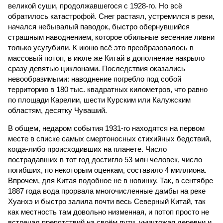
великой суши, продолжавшегося с 1928-го. Но всё
обратилось катастрофой. Снег растаял, устремился в реки,
начался небывалый паводок, быстро обернувшийся
страшным наводнением, которое обильные весенние ливни
только усугубили. К июню всё это преобразовалось в
массовый потоп, в июле же Китай в дополнение накрыло
сразу девятью циклонами. Последствия оказались
невообразимыми: наводнение погребло под собой
территорию в 180 тыс. квадратных километров, что равно
по площади Карелии, шести Курским или Калужским
областям, десятку Чуваший.
В общем, недаром события 1931-го находятся на первом
месте в списке самых смертоносных стихийных бедствий,
когда-либо происходивших на планете. Число
пострадавших в тот год достигло 53 млн человек, число
погибших, по некоторым оценкам, составило 4 миллиона.
Впрочем, для Китая подобное не в новинку. Так, в сентябре
1887 года вода прорвала многочисленные дамбы на реке
Хуанхэ и быстро залила почти весь Северный Китай, так
как местность там довольно низменная, и потоп просто не
встречал препятствий на своём пути, уничтожая деревни и