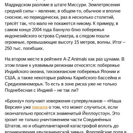
Мадридском разломе в штате Миссури. Землетрясения
средней силы – явление, в общем-то, обычное и вполне
сносное, но периодически, раз в несколько столетий,
трясёт так, что мало не покажется никому. К примеру, в
самом конце 2004 года бахнуло близ побережья
индонезийского острова Суматра, а следом пошли
огромные, превышающие высоту 15 метров, волны. Итог –
250 тыс. погибших.
На втором месте в рейтинге A-Z Animals как раз цунами. В
этом плане к уязвимым регионам относятся: побережье
Индийского океана, тихо­океанские побережья Японии и
США, а также некоторые районы Карибского бассейна и
Средиземноморья. То есть в зоне риска уже не только
Поднебесная с Индией – не так ли?
«Бронзу» получают извержения супервулканов – «Наша
Версия» уже
писала
о том, что может случиться, если
окончательно проснётся знаменитый Йеллоустоун. Это
грозит не только уничтожением части Соединённых
Штатов, но и общепланетарной катастрофой вплоть до
возникновения «вулканической зимы». Флегрейские поля в