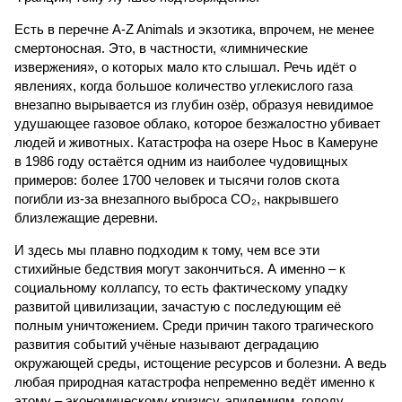
Есть в перечне A-Z Animals и экзотика, впрочем, не менее
смертоносная. Это, в частности, «лимнические
извержения», о которых мало кто слышал. Речь идёт о
явлениях, когда большое количество углекислого газа
внезапно вырывается из глубин озёр, образуя невидимое
удушающее газовое облако, которое безжалостно убивает
людей и животных. Катастрофа на озере Ньос в Камеруне
в 1986 году остаётся одним из наиболее чудовищных
примеров: более 1700 человек и тысячи голов скота
погибли из-за внезапного выброса CO₂, накрывшего
близлежащие деревни.
И здесь мы плавно подходим к тому, чем все эти
стихийные бедствия могут закончиться. А именно – к
социальному коллапсу, то есть фактическому упадку
развитой цивилизации, зачастую с последующим её
полным уничтожением. Среди причин такого трагического
развития событий учёные называют деградацию
окружающей среды, истощение ресурсов и болезни. А ведь
любая природная катастрофа непременно ведёт именно к
этому – экономическому кризису, эпидемиям, голоду,