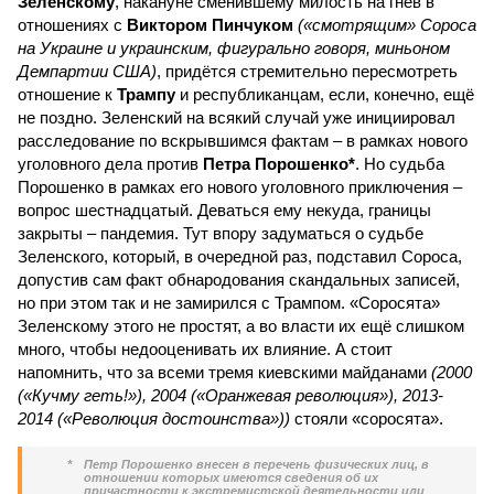
Зеленскому
, накануне сменившему милость на гнев в
отношениях с
Виктором Пинчуком
(«смотрящим» Сороса
на Украине и украинским, фигурально говоря, миньоном
Демпартии США)
, придётся стремительно пересмотреть
отношение к
Трампу
и республиканцам, если, конечно, ещё
не поздно. Зеленский на всякий случай уже инициировал
расследование по вскрывшимся фактам – в рамках нового
уголовного дела против
Петра Порошенко*
. Но судьба
Порошенко в рамках его нового уголовного приключения –
вопрос шестнадцатый. Деваться ему некуда, границы
закрыты – пандемия. Тут впору задуматься о судьбе
Зеленского, который, в очередной раз, подставил Сороса,
допустив сам факт обнародования скандальных записей,
но при этом так и не замирился с Трампом. «Соросята»
Зеленскому этого не простят, а во власти их ещё слишком
много, чтобы недооценивать их влияние. А стоит
напомнить, что за всеми тремя киевскими майданами
(2000
(«Кучму геть!»), 2004 («Оранжевая революция»), 2013-
2014 («Революция достоинства»))
стояли «соросята».
*
Петр Порошенко внесен в перечень физических лиц, в
отношении которых имеются сведения об их
причастности к экстремистской деятельности или