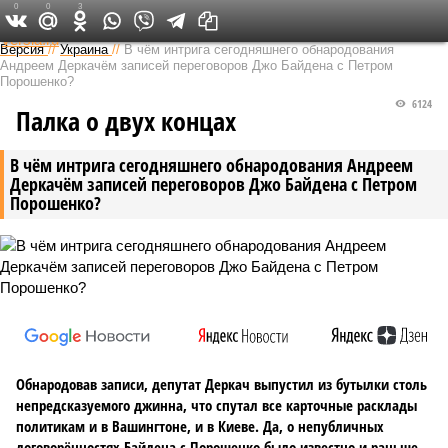
0
0
3
Федеральный выпуск
Версия
//
Украина
//
В чём интрига сегодняшнего обнародования
Андреем Деркачём записей переговоров Джо Байдена с Петром
Порошенко?
6124
Палка о двух концах
В чём интрига сегодняшнего обнародования Андреем
Деркачём записей переговоров Джо Байдена с Петром
Порошенко?
Обнародовав записи, депутат Деркач выпустил из бутылки столь
непредсказуемого джинна, что спутал все карточные расклады
политикам и в Вашингтоне, и в Киеве. Да, о непубличных
договорённостях Байдена с Порошенко было известно и раньше,