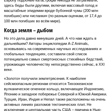
Европу подобные катастрофы никогда не затрагивали,
здесь беды были другими, включая массовый голод и
масштабные эпидемии вроде бубонной чумы (200 млн
погибших) или «испанки» (по разным оценкам, от 17,4 до
100 млн погибших во всём мире).
Когда земля – дыбом
Но это дела давно минувших дней. А что нам ждать в
дальнейшем? Авторы энциклопедии A-Z Animals,
основываясь на современных научных исследованиях и
глобальных тенденциях, составили свой список
потенциально самых смертоносных стихийных бедствий,
угрожающих человечеству непосредственно сейчас, в XXI
веке.
«Золото» получили землетрясения. К наиболее
сейсмоопасным регионам относится Тихоокеанское
вулканическое огненное кольцо, включающее Индонезию,
Японию и западное побережье Северной и Южной Америки.
Турция, Иран, Индия и Непал также расположены на очень
активных линиях разломов тектонических плит. Не
исключение и центральная часть США – причина в Нью-