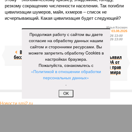
резкому сокращению численности населения. Так погибли
цивилизации шумеров, майя, кхмеров – список не
исчерпывающий. Какая цивилизация будет следующей?
Илья Космач
Газета
«Наша версия» №29 от 03.08.2026
Продолжая работу с сайтом вы даете
Опубликовано:
05.08.2026 13:00
согласие на обработку данных нашим
Отредактировано:
05.08.2026 13:00
сайтом и сторонними ресурсами. Вы
Возраст
Инфантино
можете запретить обработку Cookies в
бессмертия
отступил и объявил
настройках браузера.
об отказе ФИФА от
Пожалуйста, ознакомьтесь с
продажи доли прав
«Политикой в отношении обработки
на чемпионат мира
персональных данных»
.
КОММЕНТАРИИ
1
OK
НОВОСТИ ПАРТНЕРОВ
Пенсии могут вырасти на 10%:
кого затронет новая
Москву предупредили о новой
индексация
погодной аномалии