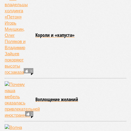
Kороли и «капуста»
14
Воплощение желаний
2