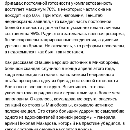
бригадах постоянной готовности укомплектованность
достигает максимум 70%, в некоторых частях она не
доходит и до 60%. При этом, напомним, Генштаб
неоднократно заявлял, что каждая часть постоянной
боевой готовности должна быть укомплектована личным
составом на 95%. Ради этого затевалась военная реформа,
были сокращены кадрированные соединения, а дивизии
урезаны до бригад. Но оказалось, что реформы проведены,
а недокомплект как был, так и остался.
Как рассказал «Нашей Версии» источник в Минобороны,
большой скандал случился в конце апреля этого года,
когда инспекция во главе с начальником Генерального
штаба проверяла одну из бригад постоянной готовности
Восточного военного округа. Выяснилось, что она
укомплектована рядовыми и сержантами чуть более чем
наполовину. Оказалось, командование округа, опасаясь
санкций со стороны Минобороны, скрывало истинное
положение дел. Это стало большим ударом по самолюбию
одного из вдохновителей военной реформы – генерала
армии Николая Макарова, который на практике убедился, в
каком состоянии сегодня находятся войска.