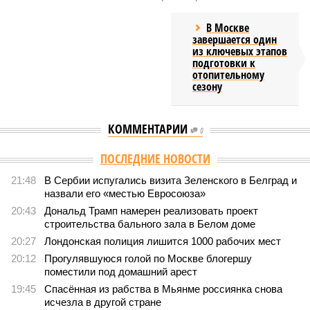
В Москве
завершается один
из ключевых этапов
подготовки к
отопительному
сезону
КОММЕНТАРИИ
0
ПОСЛЕДНИЕ НОВОСТИ
21:48
В Сербии испугались визита Зеленского в Белград и
назвали его «местью Евросоюза»
20:43
Дональд Трамп намерен реализовать проект
строительства бального зала в Белом доме
20:27
Лондонская полиция лишится 1000 рабочих мест
20:12
Прогулявшуюся голой по Москве блогершу
поместили под домашний арест
19:45
Спасённая из рабства в Мьянме россиянка снова
исчезла в другой стране