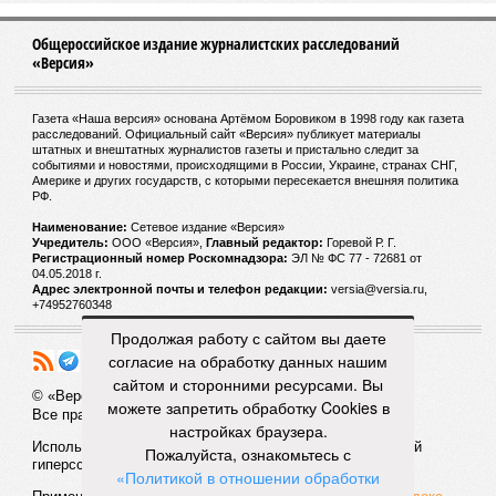
Общероссийское издание журналистских расследований
«Версия»
Газета «Наша версия» основана Артёмом Боровиком в 1998 году как газета
расследований. Официальный сайт «Версия» публикует материалы
штатных и внештатных журналистов газеты и пристально следит за
событиями и новостями, происходящими в России, Украине, странах СНГ,
Америке и других государств, с которыми пересекается внешняя политика
РФ.
Наименование:
Cетевое издание «Версия»
Учредитель:
ООО «Версия»,
Главный редактор:
Горевой Р. Г.
Регистрационный номер Роскомнадзора:
ЭЛ № ФС 77 - 72681 от
04.05.2018 г.
Адрес электронной почты и телефон редакции:
versia@versia.ru,
+74952760348
Продолжая работу с сайтом вы даете
согласие на обработку данных нашим
сайтом и сторонними ресурсами. Вы
© «Версия»
18+
можете запретить обработку Cookies в
Все права защищены
настройках браузера.
Использование материалов «Версии» без индексируемой
Пожалуйста, ознакомьтесь с
гиперссылки запрещено
«Политикой в отношении обработки