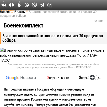
0
0
0
Федеральный выпуск
Версия
//
Власть
//
В частях постоянной готовности не хватает 30
процентов бойцов
3119
Боенекомплект
В частях постоянной готовности не хватает 30 процентов
бойцов
В армии остро не хватает «штыков», загонять призывников в войска
предлагают репрессивными методами Фото: ИТАР-ТАСС
На прошлой неделе в Госдуме обсуждали очередную
новаторскую идею, которая должна помочь решить одну из
главных проблем Российской армии – массовое бегство от
службы по призыву. Теперь уклонившиеся без уважительной