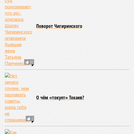
Поворот Чигиринского
87
О чём «токует» Токаев?
2