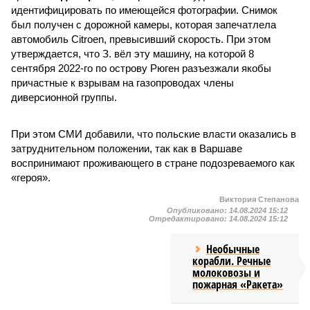
идентифицировать по имеющейся фотографии. Снимок
был получен с дорожной камеры, которая запечатлела
автомобиль Citroen, превысивший скорость. При этом
утверждается, что З. вёл эту машину, на которой 8
сентября 2022-го по острову Рюген разъезжали якобы
причастные к взрывам на газопроводах члены
диверсионной группы.
При этом СМИ добавили, что польские власти оказались в
затруднительном положении, так как в Варшаве
воспринимают проживающего в стране подозреваемого как
«героя».
Виктория Степанова
Опубликовано:
14.08.2024 15:12
Отредактировано:
14.08.2024 15:12
Необычные
корабли. Речные
молоковозы и
пожарная «Ракета»