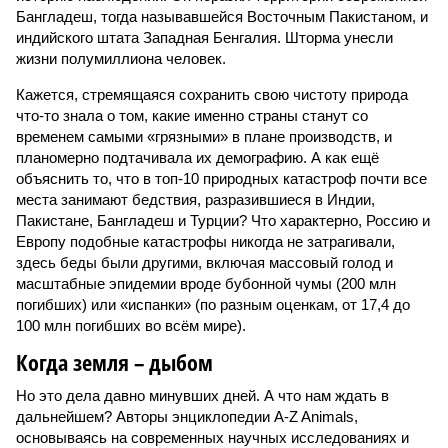
Бангладеш, тогда называвшейся Восточным Пакистаном, и
индийского штата Западная Бенгалия. Шторма унесли
жизни полумиллиона человек.
Кажется, стремящаяся сохранить свою чистоту природа
что-то знала о том, какие именно страны станут со
временем самыми «грязными» в плане производств, и
планомерно подтачивала их демографию. А как ещё
объяснить то, что в топ-10 природных катастроф почти все
места занимают бедствия, разразившиеся в Индии,
Пакистане, Бангладеш и Турции? Что характерно, Россию и
Европу подобные катастрофы никогда не затрагивали,
здесь беды были другими, включая массовый голод и
масштабные эпидемии вроде бубонной чумы (200 млн
погибших) или «испанки» (по разным оценкам, от 17,4 до
100 млн погибших во всём мире).
Когда земля – дыбом
Но это дела давно минувших дней. А что нам ждать в
дальнейшем? Авторы энциклопедии A-Z Animals,
основываясь на современных научных исследованиях и