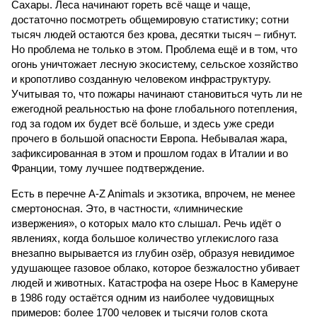
Сахары. Леса начинают гореть всё чаще и чаще,
достаточно посмотреть общемировую статистику; сотни
тысяч людей остаются без крова, десятки тысяч – гибнут.
Но проблема не только в этом. Проблема ещё и в том, что
огонь уничтожает лесную экосистему, сельское хозяйство
и кропотливо созданную человеком инфраструктуру.
Учитывая то, что пожары начинают становиться чуть ли не
ежегодной реальностью на фоне глобального потепления,
год за годом их будет всё больше, и здесь уже среди
прочего в большой опасности Европа. Небывалая жара,
зафиксированная в этом и прошлом годах в Италии и во
Франции, тому лучшее подтверждение.
Есть в перечне A-Z Animals и экзотика, впрочем, не менее
смертоносная. Это, в частности, «лимнические
извержения», о которых мало кто слышал. Речь идёт о
явлениях, когда большое количество углекислого газа
внезапно вырывается из глубин озёр, образуя невидимое
удушающее газовое облако, которое безжалостно убивает
людей и животных. Катастрофа на озере Ньос в Камеруне
в 1986 году остаётся одним из наиболее чудовищных
примеров: более 1700 человек и тысячи голов скота