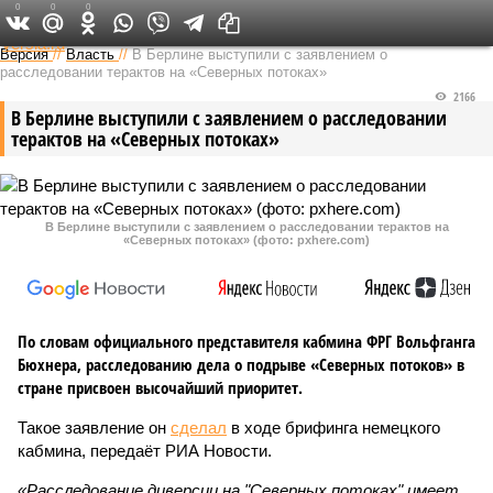
0
0
0
Федеральный выпуск
Версия
//
Власть
//
В Берлине выступили с заявлением о
расследовании терактов на «Северных потоках»
2166
В Берлине выступили с заявлением о расследовании
терактов на «Северных потоках»
В Берлине выступили с заявлением о расследовании терактов на
«Северных потоках» (фото: pxhere.com)
По словам официального представителя кабмина ФРГ Вольфганга
Бюхнера, расследованию дела о подрыве «Северных потоков» в
стране присвоен высочайший приоритет.
Такое заявление он
сделал
в ходе брифинга немецкого
кабмина, передаёт РИА Новости.
«Расследование диверсии на "Северных потоках" имеет