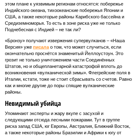
этом плане к уязвимым регионам относятся: побережье
Индийского океана, тихо­океанские побережья Японии и
США, а также некоторые районы Карибского бассейна и
Средиземноморья. То есть в зоне риска уже не только
Поднебесная с Индией – не так ли?
«Бронзу» получают извержения супервулканов – «Наша
Версия» уже
писала
о том, что может случиться, если
окончательно проснётся знаменитый Йеллоустоун. Это
грозит не только уничтожением части Соединённых
Штатов, но и общепланетарной катастрофой вплоть до
возникновения «вулканической зимы». Флегрейские поля в
Италии, кстати, тоже не стоит сбрасывать со счетов. Равно
как и многие другие до поры спящие вулканические
районы.
Невидимый убийца
Упоминают эксперты и жару вкупе с засухой и
следующими отсюда лесными пожарами. Тут в группе
риска запад США, юг Европы, Австралия, Ближний Восток,
а также некоторые районы Бразилии и Африки к югу от