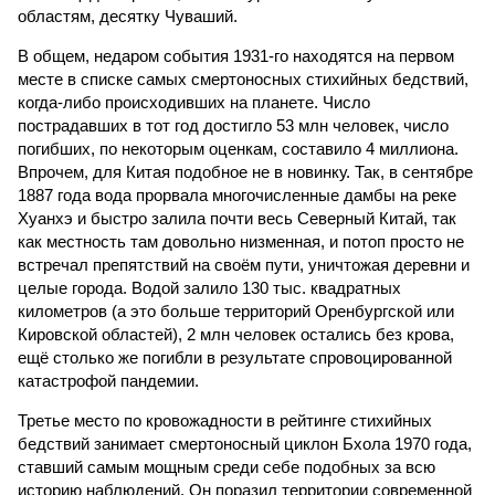
областям, десятку Чуваший.
В общем, недаром события 1931-го находятся на первом
месте в списке самых смертоносных стихийных бедствий,
когда-либо происходивших на планете. Число
пострадавших в тот год достигло 53 млн человек, число
погибших, по некоторым оценкам, составило 4 миллиона.
Впрочем, для Китая подобное не в новинку. Так, в сентябре
1887 года вода прорвала многочисленные дамбы на реке
Хуанхэ и быстро залила почти весь Северный Китай, так
как местность там довольно низменная, и потоп просто не
встречал препятствий на своём пути, уничтожая деревни и
целые города. Водой залило 130 тыс. квадратных
километров (а это больше территорий Оренбургской или
Кировской областей), 2 млн человек остались без крова,
ещё столько же погибли в результате спровоцированной
катастрофой пандемии.
Третье место по кровожадности в рейтинге стихийных
бедствий занимает смертоносный циклон Бхола 1970 года,
ставший самым мощным среди себе подобных за всю
историю наблюдений. Он поразил территории современной