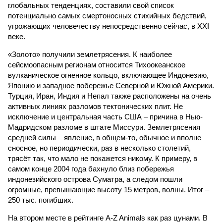
глобальных тенденциях, составили свой список
потенциально самых смертоносных стихийных бедствий,
угрожающих человечеству непосредственно сейчас, в XXI
веке.
«Золото» получили землетрясения. К наиболее
сейсмоопасным регионам относится Тихоокеанское
вулканическое огненное кольцо, включающее Индонезию,
Японию и западное побережье Северной и Южной Америки.
Турция, Иран, Индия и Непал также расположены на очень
активных линиях разломов тектонических плит. Не
исключение и центральная часть США – причина в Нью-
Мадридском разломе в штате Миссури. Землетрясения
средней силы – явление, в общем-то, обычное и вполне
сносное, но периодически, раз в несколько столетий,
трясёт так, что мало не покажется никому. К примеру, в
самом конце 2004 года бахнуло близ побережья
индонезийского острова Суматра, а следом пошли
огромные, превышающие высоту 15 метров, волны. Итог –
250 тыс. погибших.
На втором месте в рейтинге A-Z Animals как раз цунами. В