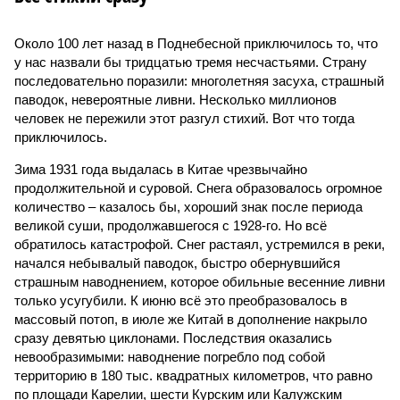
Около 100 лет назад в Поднебесной приключилось то, что
у нас назвали бы тридцатью тремя несчастьями. Страну
последовательно поразили: многолетняя засуха, страшный
паводок, невероятные ливни. Несколько миллионов
человек не пережили этот разгул стихий. Вот что тогда
приключилось.
Зима 1931 года выдалась в Китае чрезвычайно
продолжительной и суровой. Снега образовалось огромное
количество – казалось бы, хороший знак после периода
великой суши, продолжавшегося с 1928-го. Но всё
обратилось катастрофой. Снег растаял, устремился в реки,
начался небывалый паводок, быстро обернувшийся
страшным наводнением, которое обильные весенние ливни
только усугубили. К июню всё это преобразовалось в
массовый потоп, в июле же Китай в дополнение накрыло
сразу девятью циклонами. Последствия оказались
невообразимыми: наводнение погребло под собой
территорию в 180 тыс. квадратных километров, что равно
по площади Карелии, шести Курским или Калужским