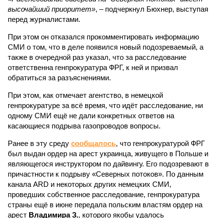
высочайший приоритет»
, – подчеркнул Бюхнер, выступая
перед журналистами.
При этом он отказался прокомментировать информацию
СМИ о том, что в деле появился новый подозреваемый, а
также в очередной раз указал, что за расследование
ответственна генпрокуратура ФРГ, к ней и призвал
обратиться за разъяснениями.
При этом, как отмечает агентство, в немецкой
генпрокуратуре за всё время, что идёт расследование, ни
одному СМИ ещё не дали конкретных ответов на
касающиеся подрыва газопроводов вопросы.
Ранее в эту среду
сообщалось
, что генпрокуратурой ФРГ
был выдан ордер на арест украинца, живущего в Польше и
являющегося инструктором по дайвингу. Его подозревают в
причастности к подрыву «Северных потоков». По данным
канала ARD и некоторых других немецких СМИ,
проведших собственное расследование, генпрокуратура
страны ещё в июне передала польским властям ордер на
арест
Владимира З.
, которого якобы удалось