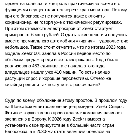
гаджет на колёсах, и контроль практически за всеми его
функциями осуществляется через экран монитора. Потому
при его блокировке не получится даже включить
кондиционер, не говоря уже о технических регулировках.
При этом стоимость электрокаров от Zeekr стартует
примерно от 6 млн рублей. Отдать такие деньги и получить
вместо премиального автомобиля «кирпич» – удовольствие
небольшое. Также стоит отметить, что по итогам 2023 года
модель Zeekr 001 заняла в России первое место по
объёмам продаж среди всех электрокаров. Тогда было
реализовано 463 единицы, а с начала этого года
владельцев нашли уже 410 машин. То есть налицо
растущий спрос и хорошие перспективы. Отчего же
китайцы решили так поступить с россиянами?
Судя по всему, объяснение этому простое. В прошлом году
на Шанхайском автосалоне вице-президент Zeekr Спирос
Фотинос торжественно провозгласил: компания начинает
экспансию в Европу. К 2026 году Zeekr намерена
установить своё присутствие в большей части стран
Евросоюза, а к 2030-му стать ведущим брендом на