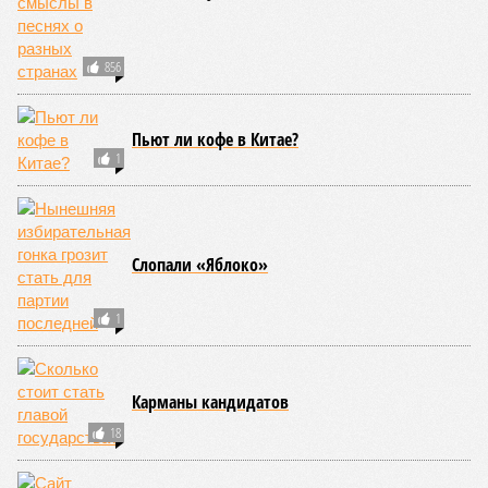
856
Пьют ли кофе в Китае?
1
Слопали «Яблоко»
1
Карманы кандидатов
18